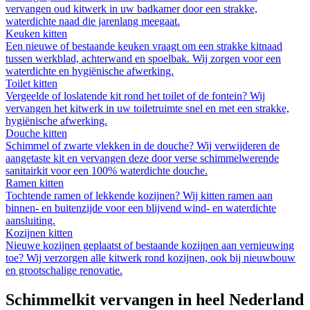
vervangen oud kitwerk in uw badkamer door een strakke,
waterdichte naad die jarenlang meegaat.
Keuken kitten
Een nieuwe of bestaande keuken vraagt om een strakke kitnaad
tussen werkblad, achterwand en spoelbak. Wij zorgen voor een
waterdichte en hygiënische afwerking.
Toilet kitten
Vergeelde of loslatende kit rond het toilet of de fontein? Wij
vervangen het kitwerk in uw toiletruimte snel en met een strakke,
hygiënische afwerking.
Douche kitten
Schimmel of zwarte vlekken in de douche? Wij verwijderen de
aangetaste kit en vervangen deze door verse schimmelwerende
sanitairkit voor een 100% waterdichte douche.
Ramen kitten
Tochtende ramen of lekkende kozijnen? Wij kitten ramen aan
binnen- en buitenzijde voor een blijvend wind- en waterdichte
aansluiting.
Kozijnen kitten
Nieuwe kozijnen geplaatst of bestaande kozijnen aan vernieuwing
toe? Wij verzorgen alle kitwerk rond kozijnen, ook bij nieuwbouw
en grootschalige renovatie.
Schimmelkit vervangen
in heel Nederland