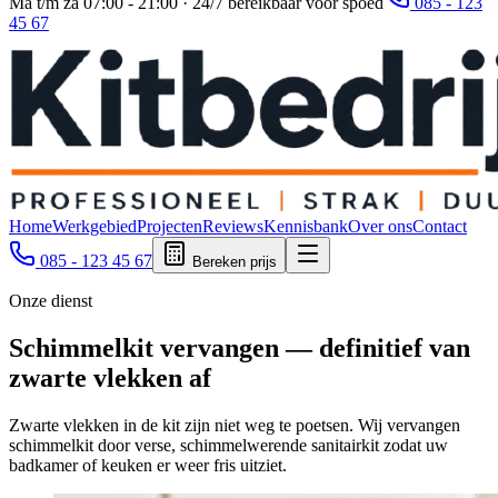
Ma t/m za 07:00 - 21:00 · 24/7 bereikbaar voor spoed
085 - 123
45 67
Home
Werkgebied
Projecten
Reviews
Kennisbank
Over ons
Contact
085 - 123 45 67
Bereken prijs
Onze dienst
Schimmelkit vervangen — definitief van
zwarte vlekken af
Zwarte vlekken in de kit zijn niet weg te poetsen. Wij vervangen
schimmelkit door verse, schimmelwerende sanitairkit zodat uw
badkamer of keuken er weer fris uitziet.