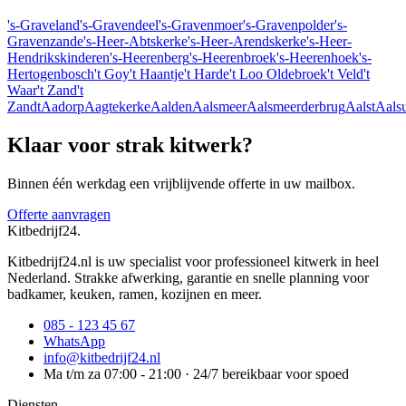
's-Graveland
's-Gravendeel
's-Gravenmoer
's-Gravenpolder
's-
Gravenzande
's-Heer-Abtskerke
's-Heer-Arendskerke
's-Heer-
Hendrikskinderen
's-Heerenberg
's-Heerenbroek
's-Heerenhoek
's-
Hertogenbosch
't Goy
't Haantje
't Harde
't Loo Oldebroek
't Veld
't
Waar
't Zand
't
Zandt
Aadorp
Aagtekerke
Aalden
Aalsmeer
Aalsmeerderbrug
Aalst
Aals
Klaar voor strak kitwerk?
Binnen één werkdag een vrijblijvende offerte in uw mailbox.
Offerte aanvragen
Kitbedrijf24
.
Kitbedrijf24.nl is uw specialist voor professioneel kitwerk in heel
Nederland. Strakke afwerking, garantie en snelle planning voor
badkamer, keuken, ramen, kozijnen en meer.
085 - 123 45 67
WhatsApp
info@kitbedrijf24.nl
Ma t/m za 07:00 - 21:00 · 24/7 bereikbaar voor spoed
Diensten