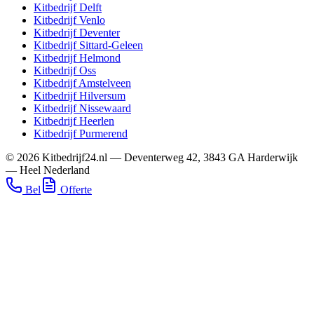
Kitbedrijf
Delft
Kitbedrijf
Venlo
Kitbedrijf
Deventer
Kitbedrijf
Sittard-Geleen
Kitbedrijf
Helmond
Kitbedrijf
Oss
Kitbedrijf
Amstelveen
Kitbedrijf
Hilversum
Kitbedrijf
Nissewaard
Kitbedrijf
Heerlen
Kitbedrijf
Purmerend
©
2026
Kitbedrijf24.nl
—
Deventerweg 42
,
3843 GA
Harderwijk
—
Heel Nederland
Bel
Offerte