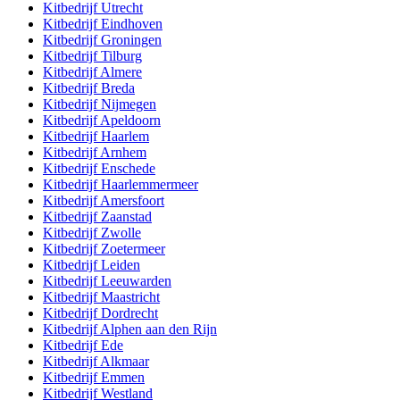
Kitbedrijf
Utrecht
Kitbedrijf
Eindhoven
Kitbedrijf
Groningen
Kitbedrijf
Tilburg
Kitbedrijf
Almere
Kitbedrijf
Breda
Kitbedrijf
Nijmegen
Kitbedrijf
Apeldoorn
Kitbedrijf
Haarlem
Kitbedrijf
Arnhem
Kitbedrijf
Enschede
Kitbedrijf
Haarlemmermeer
Kitbedrijf
Amersfoort
Kitbedrijf
Zaanstad
Kitbedrijf
Zwolle
Kitbedrijf
Zoetermeer
Kitbedrijf
Leiden
Kitbedrijf
Leeuwarden
Kitbedrijf
Maastricht
Kitbedrijf
Dordrecht
Kitbedrijf
Alphen aan den Rijn
Kitbedrijf
Ede
Kitbedrijf
Alkmaar
Kitbedrijf
Emmen
Kitbedrijf
Westland