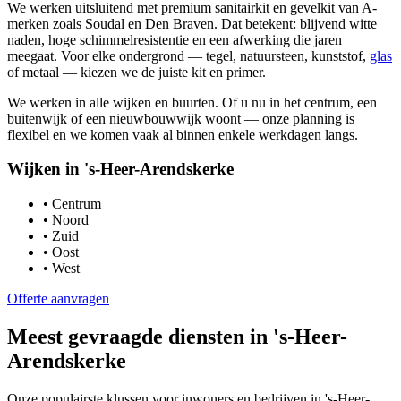
We werken uitsluitend met premium sanitairkit en gevelkit van A-
merken zoals Soudal en Den Braven. Dat betekent: blijvend witte
naden, hoge schimmelresistentie en een afwerking die jaren
meegaat. Voor elke ondergrond — tegel, natuursteen, kunststof,
glas
of metaal — kiezen we de juiste kit en primer.
We werken in alle wijken en buurten. Of u nu in het centrum, een
buitenwijk of een nieuwbouwwijk woont — onze planning is
flexibel en we komen vaak al binnen enkele werkdagen langs.
Wijken in
's-Heer-Arendskerke
•
Centrum
•
Noord
•
Zuid
•
Oost
•
West
Offerte aanvragen
Meest gevraagde diensten in
's-Heer-
Arendskerke
Onze populairste klussen voor inwoners en bedrijven in
's-Heer-