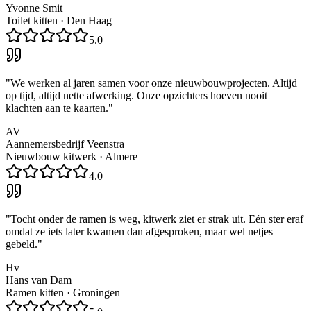
Yvonne Smit
Toilet kitten
·
Den Haag
5.0
"
We werken al jaren samen voor onze nieuwbouwprojecten. Altijd
op tijd, altijd nette afwerking. Onze opzichters hoeven nooit
klachten aan te kaarten.
"
AV
Aannemersbedrijf Veenstra
Nieuwbouw kitwerk
·
Almere
4.0
"
Tocht onder de ramen is weg, kitwerk ziet er strak uit. Eén ster eraf
omdat ze iets later kwamen dan afgesproken, maar wel netjes
gebeld.
"
Hv
Hans van Dam
Ramen kitten
·
Groningen