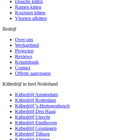
Douche kitten
Ramen kitten
Kozijnen kitten
Vloeren afkitten
Bedrijf
Over ons
Werkgebied
Projecten
Reviews
Kennisbank
Contact
Offerte aanvragen
Kitbedrijf in heel Nederland
Kitbedrijf
Amsterdam
Kitbedrijf
Rotterdam
Kitbedrijf
's-Hertogenbosch
Kitbedrijf
Den Haag
Kitbedrijf
Utrecht
Kitbedrijf
Eindhoven
Kitbedrijf
Groningen
Kitbedrijf
Tilburg
Kitbedrijf
Almere