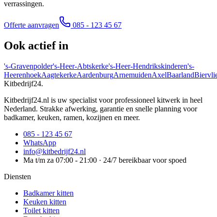
verrassingen.
Offerte aanvragen
085 - 123 45 67
Ook actief in
's-Gravenpolder
's-Heer-Abtskerke
's-Heer-Hendrikskinderen
's-
Heerenhoek
Aagtekerke
Aardenburg
Arnemuiden
Axel
Baarland
Biervli
Kitbedrijf24
.
Kitbedrijf24.nl is uw specialist voor professioneel kitwerk in heel
Nederland. Strakke afwerking, garantie en snelle planning voor
badkamer, keuken, ramen, kozijnen en meer.
085 - 123 45 67
WhatsApp
info@kitbedrijf24.nl
Ma t/m za 07:00 - 21:00 · 24/7 bereikbaar voor spoed
Diensten
Badkamer kitten
Keuken kitten
Toilet kitten