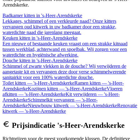
Arendskerke
.
Badkamer kitten
in
's-Heer-Arendskerke
Lekkages, schimmel of een verkleurde naad? Onze kitters
vervangen oud kitwerk in uw badkamer door een strakke,
waterdichte naad die jarenlang meegaat.
Keuken kitten
in
's-Heer-Arendskerke
Een nieuwe of bestaande keuken vraagt om een strakke kitnaad
tussen werkblad, achterwand en spoelbak. Wij zorgen voor een
waterdichte en hygiënische afwerking.
Douche kitten
in
's-Heer-Arendskerke
Schimmel of zwarte vlekken in de douche? Wij verwijderen de
aangetaste kit en vervangen deze door verse schimmelwerende
sanitairkit voor een 100% waterdichte douche.
Toilet kitten
—
's-Heer-Arendskerke
Ramen kitten
—
's-Heer-
Arendskerke
Kozijnen kitten
—
's-Heer-Arendskerke
Vloeren
afkitten
—
's-Heer-Arendskerke
Kit verwijderen
—
's-Heer-
Arendskerke
Schimmelkit vervangen
—
's-Heer-
Arendskerke
Nieuwbouw kitwerk
—
's-Heer-Arendskerke
Renovatie
kitwerk
—
's-Heer-Arendskerke
Prijsindicatie
's-Heer-Arendskerke
Richtprijzen voor de meest voorkomende klussen. De definitieve