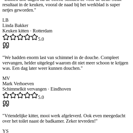
resultaat in de keuken, vooral de naad bij het werkblad is super
netjes geworden.
"
LB
Linda Bakker
Keuken kitten
·
Rotterdam
5.0
"
We hadden enorm last van schimmel in de douche. Compleet
vervangen, helder uitgelegd waarom dit niet meer schoon te krijgen
was. Een dag later weer kunnen douchen.
"
MV
Mark Verhoeven
Schimmelkit vervangen
·
Eindhoven
5.0
"
Vriendelijke kitter, mooi werk afgeleverd. Ook even meegedacht
over het toilet naast de badkamer. Zeker tevreden!
"
YS