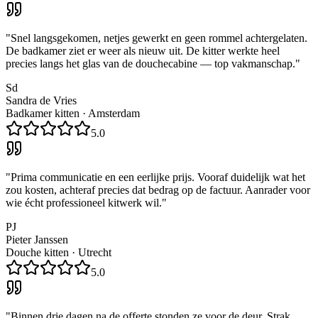
"
Snel langsgekomen, netjes gewerkt en geen rommel achtergelaten.
De badkamer ziet er weer als nieuw uit. De kitter werkte heel
precies langs het glas van de douchecabine — top vakmanschap.
"
Sd
Sandra de Vries
Badkamer kitten
·
Amsterdam
5.0
"
Prima communicatie en een eerlijke prijs. Vooraf duidelijk wat het
zou kosten, achteraf precies dat bedrag op de factuur. Aanrader voor
wie écht professioneel kitwerk wil.
"
PJ
Pieter Janssen
Douche kitten
·
Utrecht
5.0
"
Binnen drie dagen na de offerte stonden ze voor de deur. Strak