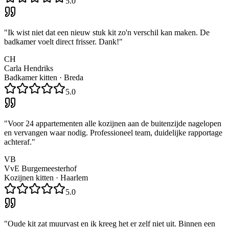
5.0
"
Ik wist niet dat een nieuw stuk kit zo'n verschil kan maken. De
badkamer voelt direct frisser. Dank!
"
CH
Carla Hendriks
Badkamer kitten
·
Breda
5.0
"
Voor 24 appartementen alle kozijnen aan de buitenzijde nagelopen
en vervangen waar nodig. Professioneel team, duidelijke rapportage
achteraf.
"
VB
VvE Burgemeesterhof
Kozijnen kitten
·
Haarlem
5.0
"
Oude kit zat muurvast en ik kreeg het er zelf niet uit. Binnen een