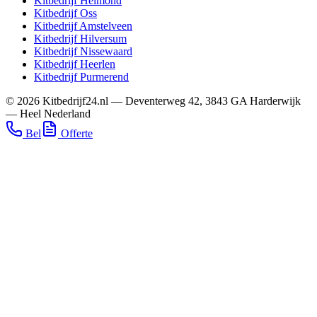
Kitbedrijf
Helmond
Kitbedrijf
Oss
Kitbedrijf
Amstelveen
Kitbedrijf
Hilversum
Kitbedrijf
Nissewaard
Kitbedrijf
Heerlen
Kitbedrijf
Purmerend
©
2026
Kitbedrijf24.nl
—
Deventerweg 42
,
3843 GA
Harderwijk
—
Heel Nederland
Bel
Offerte