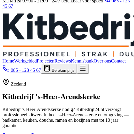
Ma t/m za 07:00 - 21:00 · 24/7 bereikbaar voor spoed
085 - 123
45 67
Home
Werkgebied
Projecten
Reviews
Kennisbank
Over ons
Contact
085 - 123 45 67
Bereken prijs
Zeeland
Kitbedrijf
's-Heer-Arendskerke
Kitbedrijf 's-Heer-Arendskerke nodig? Kitbedrijf24.nl verzorgt
professioneel kitwerk in heel 's-Heer-Arendskerke en omgeving —
badkamer, keuken, douche, ramen en kozijnen met tot 10 jaar
garantie.