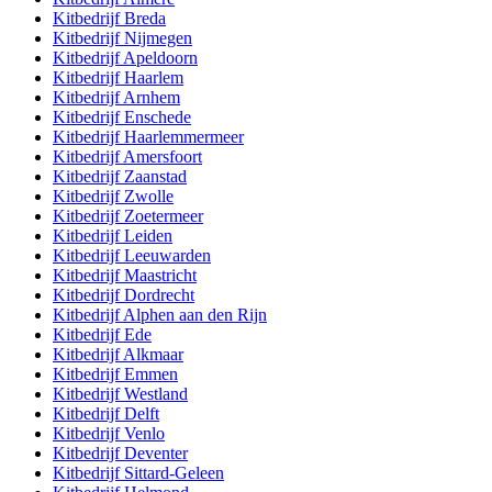
Kitbedrijf
Breda
Kitbedrijf
Nijmegen
Kitbedrijf
Apeldoorn
Kitbedrijf
Haarlem
Kitbedrijf
Arnhem
Kitbedrijf
Enschede
Kitbedrijf
Haarlemmermeer
Kitbedrijf
Amersfoort
Kitbedrijf
Zaanstad
Kitbedrijf
Zwolle
Kitbedrijf
Zoetermeer
Kitbedrijf
Leiden
Kitbedrijf
Leeuwarden
Kitbedrijf
Maastricht
Kitbedrijf
Dordrecht
Kitbedrijf
Alphen aan den Rijn
Kitbedrijf
Ede
Kitbedrijf
Alkmaar
Kitbedrijf
Emmen
Kitbedrijf
Westland
Kitbedrijf
Delft
Kitbedrijf
Venlo
Kitbedrijf
Deventer
Kitbedrijf
Sittard-Geleen