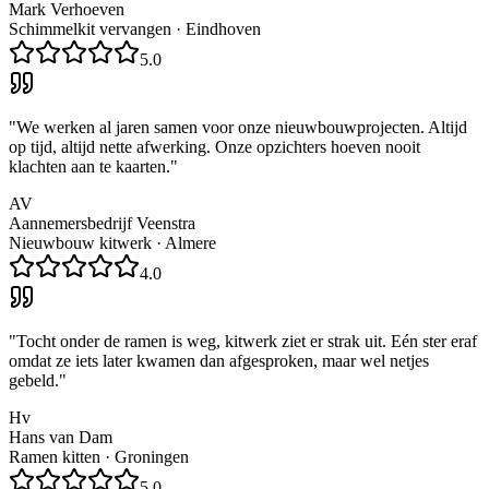
Mark Verhoeven
Schimmelkit vervangen
·
Eindhoven
5.0
"
We werken al jaren samen voor onze nieuwbouwprojecten. Altijd
op tijd, altijd nette afwerking. Onze opzichters hoeven nooit
klachten aan te kaarten.
"
AV
Aannemersbedrijf Veenstra
Nieuwbouw kitwerk
·
Almere
4.0
"
Tocht onder de ramen is weg, kitwerk ziet er strak uit. Eén ster eraf
omdat ze iets later kwamen dan afgesproken, maar wel netjes
gebeld.
"
Hv
Hans van Dam
Ramen kitten
·
Groningen
5.0