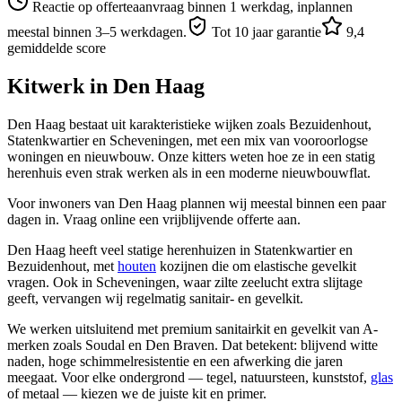
Reactie op offerteaanvraag binnen 1 werkdag, inplannen
meestal binnen 3–5 werkdagen.
Tot 10 jaar garantie
9,4
gemiddelde score
Kitwerk in
Den Haag
Den Haag bestaat uit karakteristieke wijken zoals Bezuidenhout,
Statenkwartier en Scheveningen, met een mix van vooroorlogse
woningen en nieuwbouw. Onze kitters weten hoe ze in een statig
herenhuis even strak werken als in een moderne nieuwbouwflat.
Voor inwoners van Den Haag plannen wij meestal binnen een paar
dagen in. Vraag online een vrijblijvende offerte aan.
Den Haag heeft veel statige herenhuizen in Statenkwartier en
Bezuidenhout, met
houten
kozijnen die om elastische gevelkit
vragen. Ook in Scheveningen, waar zilte zeelucht extra slijtage
geeft, vervangen wij regelmatig sanitair- en gevelkit.
We werken uitsluitend met premium sanitairkit en gevelkit van A-
merken zoals Soudal en Den Braven. Dat betekent: blijvend witte
naden, hoge schimmelresistentie en een afwerking die jaren
meegaat. Voor elke ondergrond — tegel, natuursteen, kunststof,
glas
of metaal — kiezen we de juiste kit en primer.