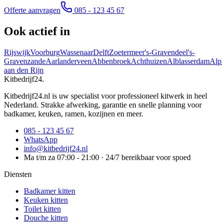
Offerte aanvragen
085 - 123 45 67
Ook actief in
Rijswijk
Voorburg
Wassenaar
Delft
Zoetermeer
's-Gravendeel
's-
Gravenzande
Aarlanderveen
Abbenbroek
Achthuizen
Alblasserdam
Alp
aan den Rijn
Kitbedrijf24
.
Kitbedrijf24.nl is uw specialist voor professioneel kitwerk in heel
Nederland. Strakke afwerking, garantie en snelle planning voor
badkamer, keuken, ramen, kozijnen en meer.
085 - 123 45 67
WhatsApp
info@kitbedrijf24.nl
Ma t/m za 07:00 - 21:00 · 24/7 bereikbaar voor spoed
Diensten
Badkamer kitten
Keuken kitten
Toilet kitten
Douche kitten