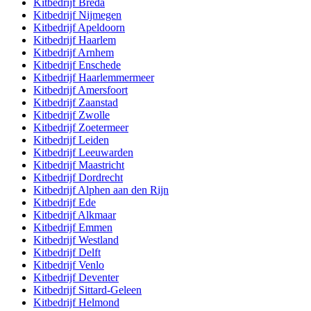
Kitbedrijf
Breda
Kitbedrijf
Nijmegen
Kitbedrijf
Apeldoorn
Kitbedrijf
Haarlem
Kitbedrijf
Arnhem
Kitbedrijf
Enschede
Kitbedrijf
Haarlemmermeer
Kitbedrijf
Amersfoort
Kitbedrijf
Zaanstad
Kitbedrijf
Zwolle
Kitbedrijf
Zoetermeer
Kitbedrijf
Leiden
Kitbedrijf
Leeuwarden
Kitbedrijf
Maastricht
Kitbedrijf
Dordrecht
Kitbedrijf
Alphen aan den Rijn
Kitbedrijf
Ede
Kitbedrijf
Alkmaar
Kitbedrijf
Emmen
Kitbedrijf
Westland
Kitbedrijf
Delft
Kitbedrijf
Venlo
Kitbedrijf
Deventer
Kitbedrijf
Sittard-Geleen
Kitbedrijf
Helmond