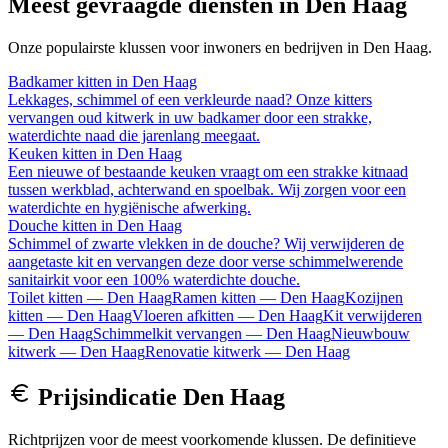
Meest gevraagde diensten in
Den Haag
Onze populairste klussen voor inwoners en bedrijven in
Den Haag
.
Badkamer kitten
in
Den Haag
Lekkages, schimmel of een verkleurde naad? Onze kitters
vervangen oud kitwerk in uw badkamer door een strakke,
waterdichte naad die jarenlang meegaat.
Keuken kitten
in
Den Haag
Een nieuwe of bestaande keuken vraagt om een strakke kitnaad
tussen werkblad, achterwand en spoelbak. Wij zorgen voor een
waterdichte en hygiënische afwerking.
Douche kitten
in
Den Haag
Schimmel of zwarte vlekken in de douche? Wij verwijderen de
aangetaste kit en vervangen deze door verse schimmelwerende
sanitairkit voor een 100% waterdichte douche.
Toilet kitten
—
Den Haag
Ramen kitten
—
Den Haag
Kozijnen
kitten
—
Den Haag
Vloeren afkitten
—
Den Haag
Kit verwijderen
—
Den Haag
Schimmelkit vervangen
—
Den Haag
Nieuwbouw
kitwerk
—
Den Haag
Renovatie kitwerk
—
Den Haag
Prijsindicatie
Den Haag
Richtprijzen voor de meest voorkomende klussen. De definitieve