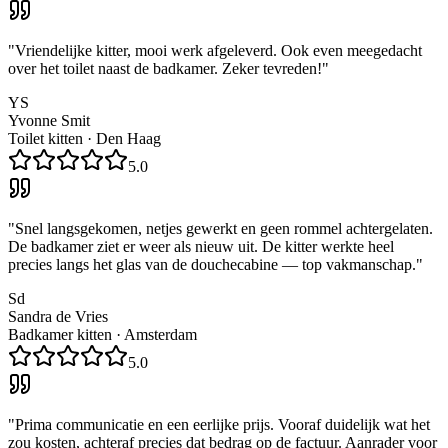
"
Vriendelijke kitter, mooi werk afgeleverd. Ook even meegedacht
over het toilet naast de badkamer. Zeker tevreden!
"
YS
Yvonne Smit
Toilet kitten
·
Den Haag
5.0
"
Snel langsgekomen, netjes gewerkt en geen rommel achtergelaten.
De badkamer ziet er weer als nieuw uit. De kitter werkte heel
precies langs het glas van de douchecabine — top vakmanschap.
"
Sd
Sandra de Vries
Badkamer kitten
·
Amsterdam
5.0
"
Prima communicatie en een eerlijke prijs. Vooraf duidelijk wat het
zou kosten, achteraf precies dat bedrag op de factuur. Aanrader voor