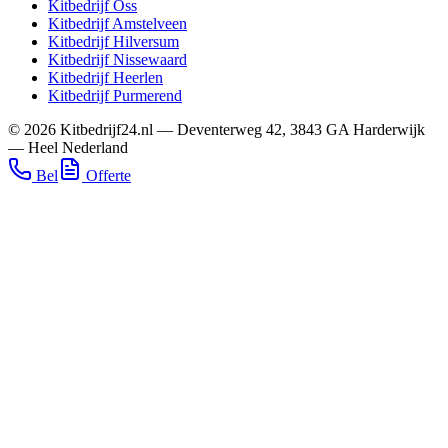
Kitbedrijf
Oss
Kitbedrijf
Amstelveen
Kitbedrijf
Hilversum
Kitbedrijf
Nissewaard
Kitbedrijf
Heerlen
Kitbedrijf
Purmerend
©
2026
Kitbedrijf24.nl
—
Deventerweg 42
,
3843 GA
Harderwijk
—
Heel Nederland
Bel
Offerte