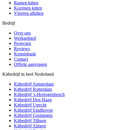
Ramen kitten
Kozijnen kitten
Vloeren afkitten
Bedrijf
Over ons
Werkgebied
Projecten
Reviews
Kennisbank
Contact
Offerte aanvragen
Kitbedrijf in heel Nederland
Kitbedrijf
Amsterdam
Kitbedrijf
Rotterdam
Kitbedrijf
's-Hertogenbosch
Kitbedrijf
Den Haag
Kitbedrijf
Utrecht
Kitbedrijf
Eindhoven
Kitbedrijf
Groningen
Kitbedrijf
Tilburg
Kitbedrijf
Almere