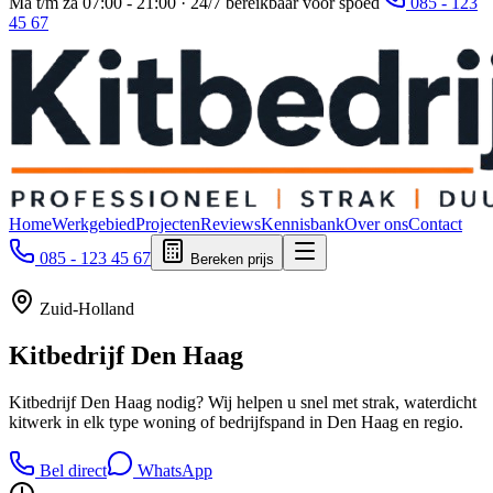
Ma t/m za 07:00 - 21:00 · 24/7 bereikbaar voor spoed
085 - 123
45 67
Home
Werkgebied
Projecten
Reviews
Kennisbank
Over ons
Contact
085 - 123 45 67
Bereken prijs
Zuid-Holland
Kitbedrijf
Den Haag
Kitbedrijf Den Haag nodig? Wij helpen u snel met strak, waterdicht
kitwerk in elk type woning of bedrijfspand in Den Haag en regio.
Bel direct
WhatsApp