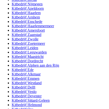
Kitbedrijf
Nijmegen
Kitbedrijf
Apeldoorn
Kitbedrijf
Haarlem
Kitbedrijf
Arnhem
Kitbedrijf
Enschede
Kitbedrijf
Haarlemmermeer
Kitbedrijf
Amersfoort
Kitbedrijf
Zaanstad
Kitbedrijf
Zwolle
Kitbedrijf
Zoetermeer
Kitbedrijf
Leiden
Kitbedrijf
Leeuwarden
Kitbedrijf
Maastricht
Kitbedrijf
Dordrecht
Kitbedrijf
Alphen aan den Rijn
Kitbedrijf
Ede
Kitbedrijf
Alkmaar
Kitbedrijf
Emmen
Kitbedrijf
Westland
Kitbedrijf
Delft
Kitbedrijf
Venlo
Kitbedrijf
Deventer
Kitbedrijf
Sittard-Geleen
Kitbedrijf
Helmond