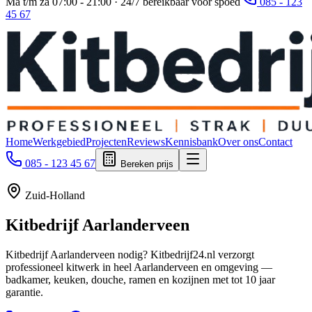
Ma t/m za 07:00 - 21:00 · 24/7 bereikbaar voor spoed
085 - 123
45 67
Home
Werkgebied
Projecten
Reviews
Kennisbank
Over ons
Contact
085 - 123 45 67
Bereken prijs
Zuid-Holland
Kitbedrijf
Aarlanderveen
Kitbedrijf Aarlanderveen nodig? Kitbedrijf24.nl verzorgt
professioneel kitwerk in heel Aarlanderveen en omgeving —
badkamer, keuken, douche, ramen en kozijnen met tot 10 jaar
garantie.