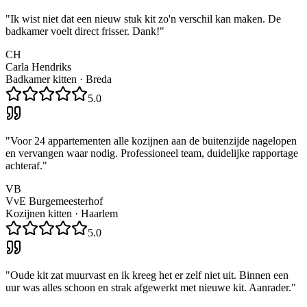
"
Ik wist niet dat een nieuw stuk kit zo'n verschil kan maken. De
badkamer voelt direct frisser. Dank!
"
CH
Carla Hendriks
Badkamer kitten
·
Breda
5.0
"
Voor 24 appartementen alle kozijnen aan de buitenzijde nagelopen
en vervangen waar nodig. Professioneel team, duidelijke rapportage
achteraf.
"
VB
VvE Burgemeesterhof
Kozijnen kitten
·
Haarlem
5.0
"
Oude kit zat muurvast en ik kreeg het er zelf niet uit. Binnen een
uur was alles schoon en strak afgewerkt met nieuwe kit. Aanrader.
"