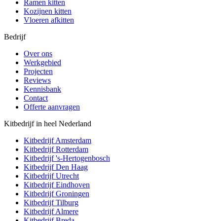
Ramen kitten
Kozijnen kitten
Vloeren afkitten
Bedrijf
Over ons
Werkgebied
Projecten
Reviews
Kennisbank
Contact
Offerte aanvragen
Kitbedrijf in heel Nederland
Kitbedrijf
Amsterdam
Kitbedrijf
Rotterdam
Kitbedrijf
's-Hertogenbosch
Kitbedrijf
Den Haag
Kitbedrijf
Utrecht
Kitbedrijf
Eindhoven
Kitbedrijf
Groningen
Kitbedrijf
Tilburg
Kitbedrijf
Almere
Kitbedrijf
Breda