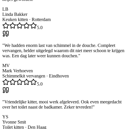
LB
Linda Bakker
Keuken kitten
·
Rotterdam
5.0
"
We hadden enorm last van schimmel in de douche. Compleet
vervangen, helder uitgelegd waarom dit niet meer schoon te krijgen
was. Een dag later weer kunnen douchen.
"
MV
Mark Verhoeven
Schimmelkit vervangen
·
Eindhoven
5.0
"
Vriendelijke kitter, mooi werk afgeleverd. Ook even meegedacht
over het toilet naast de badkamer. Zeker tevreden!
"
YS
Yvonne Smit
Toilet kitten
·
Den Haag