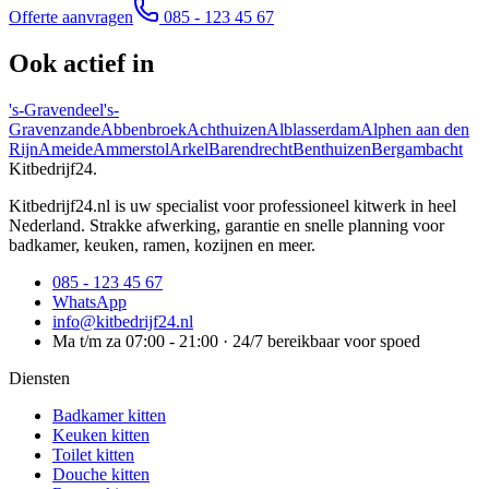
Offerte aanvragen
085 - 123 45 67
Ook actief in
's-Gravendeel
's-
Gravenzande
Abbenbroek
Achthuizen
Alblasserdam
Alphen aan den
Rijn
Ameide
Ammerstol
Arkel
Barendrecht
Benthuizen
Bergambacht
Kitbedrijf24
.
Kitbedrijf24.nl is uw specialist voor professioneel kitwerk in heel
Nederland. Strakke afwerking, garantie en snelle planning voor
badkamer, keuken, ramen, kozijnen en meer.
085 - 123 45 67
WhatsApp
info@kitbedrijf24.nl
Ma t/m za 07:00 - 21:00 · 24/7 bereikbaar voor spoed
Diensten
Badkamer kitten
Keuken kitten
Toilet kitten
Douche kitten