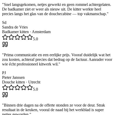
"
Snel langsgekomen, netjes gewerkt en geen rommel achtergelaten.
De badkamer ziet er weer als nieuw uit. De kitter werkte heel
precies langs het glas van de douchecabine — top vakmanschap.
"
Sd
Sandra de Vries
Badkamer kitten
·
Amsterdam
5.0
"
Prima communicatie en een eerlijke prijs. Vooraf duidelijk wat het
zou kosten, achteraf precies dat bedrag op de factuur. Aanrader voor
wie écht professioneel kitwerk wil.
"
PJ
Pieter Janssen
Douche kitten
·
Utrecht
5.0
"
Binnen drie dagen na de offerte stonden ze voor de deur. Strak
resultaat in de keuken, vooral de naad bij het werkblad is super
netjes geworden.
"