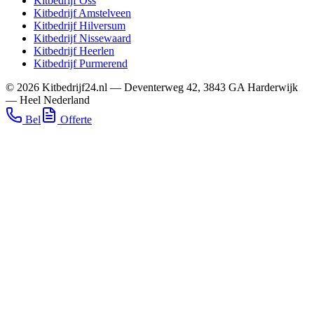
Kitbedrijf
Oss
Kitbedrijf
Amstelveen
Kitbedrijf
Hilversum
Kitbedrijf
Nissewaard
Kitbedrijf
Heerlen
Kitbedrijf
Purmerend
©
2026
Kitbedrijf24.nl
—
Deventerweg 42
,
3843 GA
Harderwijk
—
Heel Nederland
Bel
Offerte