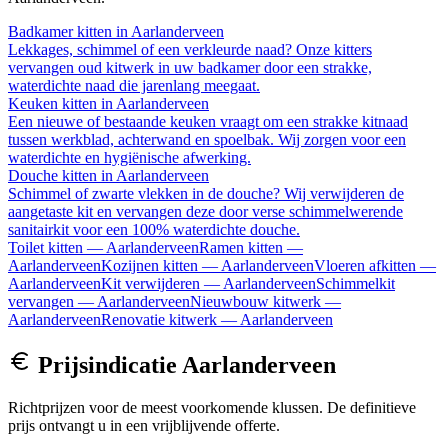
Badkamer kitten
in
Aarlanderveen
Lekkages, schimmel of een verkleurde naad? Onze kitters
vervangen oud kitwerk in uw badkamer door een strakke,
waterdichte naad die jarenlang meegaat.
Keuken kitten
in
Aarlanderveen
Een nieuwe of bestaande keuken vraagt om een strakke kitnaad
tussen werkblad, achterwand en spoelbak. Wij zorgen voor een
waterdichte en hygiënische afwerking.
Douche kitten
in
Aarlanderveen
Schimmel of zwarte vlekken in de douche? Wij verwijderen de
aangetaste kit en vervangen deze door verse schimmelwerende
sanitairkit voor een 100% waterdichte douche.
Toilet kitten
—
Aarlanderveen
Ramen kitten
—
Aarlanderveen
Kozijnen kitten
—
Aarlanderveen
Vloeren afkitten
—
Aarlanderveen
Kit verwijderen
—
Aarlanderveen
Schimmelkit
vervangen
—
Aarlanderveen
Nieuwbouw kitwerk
—
Aarlanderveen
Renovatie kitwerk
—
Aarlanderveen
Prijsindicatie
Aarlanderveen
Richtprijzen voor de meest voorkomende klussen. De definitieve
prijs ontvangt u in een vrijblijvende offerte.