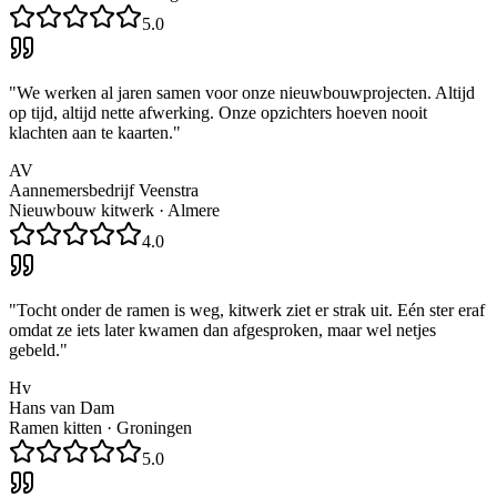
5.0
"
We werken al jaren samen voor onze nieuwbouwprojecten. Altijd
op tijd, altijd nette afwerking. Onze opzichters hoeven nooit
klachten aan te kaarten.
"
AV
Aannemersbedrijf Veenstra
Nieuwbouw kitwerk
·
Almere
4.0
"
Tocht onder de ramen is weg, kitwerk ziet er strak uit. Eén ster eraf
omdat ze iets later kwamen dan afgesproken, maar wel netjes
gebeld.
"
Hv
Hans van Dam
Ramen kitten
·
Groningen
5.0