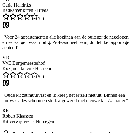
Carla Hendriks
Badkamer kitten
·
Breda
5.0
"
Voor 24 appartementen alle kozijnen aan de buitenzijde nagelopen
en vervangen waar nodig. Professioneel team, duidelijke rapportage
achteraf.
"
VB
VvE Burgemeesterhof
Kozijnen kitten
·
Haarlem
5.0
"
Oude kit zat muurvast en ik kreeg het er zelf niet uit. Binnen een
uur was alles schoon en strak afgewerkt met nieuwe kit. Aanrader.
"
RK
Robert Klaassen
Kit verwijderen
·
Nijmegen