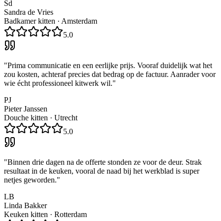
Sd
Sandra de Vries
Badkamer kitten
·
Amsterdam
5.0
"
Prima communicatie en een eerlijke prijs. Vooraf duidelijk wat het
zou kosten, achteraf precies dat bedrag op de factuur. Aanrader voor
wie écht professioneel kitwerk wil.
"
PJ
Pieter Janssen
Douche kitten
·
Utrecht
5.0
"
Binnen drie dagen na de offerte stonden ze voor de deur. Strak
resultaat in de keuken, vooral de naad bij het werkblad is super
netjes geworden.
"
LB
Linda Bakker
Keuken kitten
·
Rotterdam