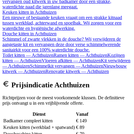
vervangen oud kitwerk in uw badkamer door een strakke,
waterdichte naad die jarenlang meegaat.
Keuken kitten
in
Achthuizen
Een nieuwe of bestaande keuken vraagt om een strakke kitnaad
tussen werkblad, achterwand en spoelbak. Wij zorgen voor een
waterdichte en hygiënische afwerking.
Douche kitten
in
Achthuizen
Schimmel of zwarte vlekken in de douche? Wij verwijderen de
aangetaste kit en vervangen deze door verse schimmelwerende
sanitairkit voor een 100% waterdichte douche.
Toilet kitten
—
Achthuizen
Ramen kitten
—
Achthuizen
Kozijnen
kitten
—
Achthuizen
Vloeren afkitten
—
Achthuizen
Kit verwijderen
—
Achthuizen
Schimmelkit vervangen
—
Achthuizen
Nieuwbouw
kitwerk
—
Achthuizen
Renovatie kitwerk
—
Achthuizen
Prijsindicatie
Achthuizen
Richtprijzen voor de meest voorkomende klussen. De definitieve
prijs ontvangt u in een vrijblijvende offerte.
Dienst
Vanaf
Badkamer compleet kitten
€ 149
Keuken kitten (werkblad + spatwand)
€ 89
Douchecabine kitten
€ 79