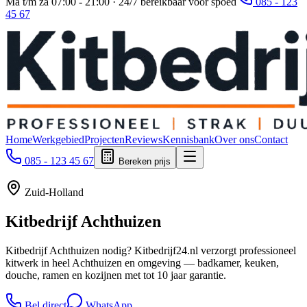
Ma t/m za 07:00 - 21:00 · 24/7 bereikbaar voor spoed
085 - 123
45 67
Home
Werkgebied
Projecten
Reviews
Kennisbank
Over ons
Contact
085 - 123 45 67
Bereken prijs
Zuid-Holland
Kitbedrijf
Achthuizen
Kitbedrijf Achthuizen nodig? Kitbedrijf24.nl verzorgt professioneel
kitwerk in heel Achthuizen en omgeving — badkamer, keuken,
douche, ramen en kozijnen met tot 10 jaar garantie.
Bel direct
WhatsApp