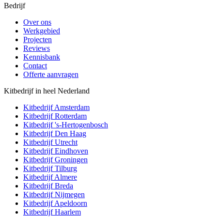
Bedrijf
Over ons
Werkgebied
Projecten
Reviews
Kennisbank
Contact
Offerte aanvragen
Kitbedrijf in heel Nederland
Kitbedrijf
Amsterdam
Kitbedrijf
Rotterdam
Kitbedrijf
's-Hertogenbosch
Kitbedrijf
Den Haag
Kitbedrijf
Utrecht
Kitbedrijf
Eindhoven
Kitbedrijf
Groningen
Kitbedrijf
Tilburg
Kitbedrijf
Almere
Kitbedrijf
Breda
Kitbedrijf
Nijmegen
Kitbedrijf
Apeldoorn
Kitbedrijf
Haarlem