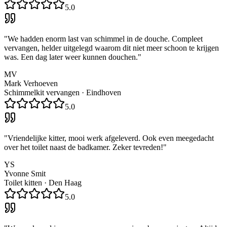
5.0
"
We hadden enorm last van schimmel in de douche. Compleet
vervangen, helder uitgelegd waarom dit niet meer schoon te krijgen
was. Een dag later weer kunnen douchen.
"
MV
Mark Verhoeven
Schimmelkit vervangen
·
Eindhoven
5.0
"
Vriendelijke kitter, mooi werk afgeleverd. Ook even meegedacht
over het toilet naast de badkamer. Zeker tevreden!
"
YS
Yvonne Smit
Toilet kitten
·
Den Haag
5.0