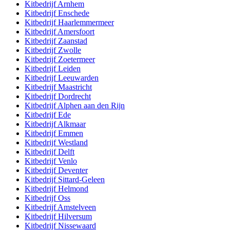
Kitbedrijf
Arnhem
Kitbedrijf
Enschede
Kitbedrijf
Haarlemmermeer
Kitbedrijf
Amersfoort
Kitbedrijf
Zaanstad
Kitbedrijf
Zwolle
Kitbedrijf
Zoetermeer
Kitbedrijf
Leiden
Kitbedrijf
Leeuwarden
Kitbedrijf
Maastricht
Kitbedrijf
Dordrecht
Kitbedrijf
Alphen aan den Rijn
Kitbedrijf
Ede
Kitbedrijf
Alkmaar
Kitbedrijf
Emmen
Kitbedrijf
Westland
Kitbedrijf
Delft
Kitbedrijf
Venlo
Kitbedrijf
Deventer
Kitbedrijf
Sittard-Geleen
Kitbedrijf
Helmond
Kitbedrijf
Oss
Kitbedrijf
Amstelveen
Kitbedrijf
Hilversum
Kitbedrijf
Nissewaard