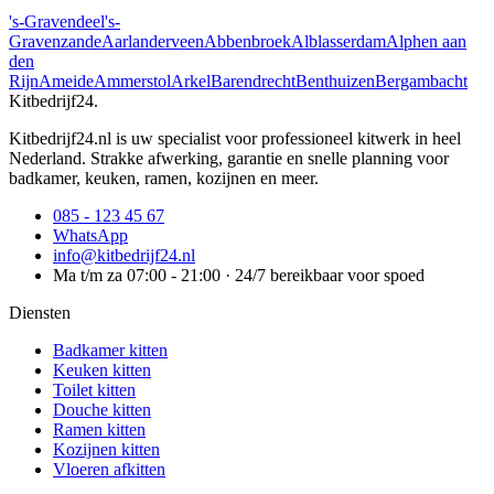
's-Gravendeel
's-
Gravenzande
Aarlanderveen
Abbenbroek
Alblasserdam
Alphen aan
den
Rijn
Ameide
Ammerstol
Arkel
Barendrecht
Benthuizen
Bergambacht
Kitbedrijf24
.
Kitbedrijf24.nl is uw specialist voor professioneel kitwerk in heel
Nederland. Strakke afwerking, garantie en snelle planning voor
badkamer, keuken, ramen, kozijnen en meer.
085 - 123 45 67
WhatsApp
info@kitbedrijf24.nl
Ma t/m za 07:00 - 21:00 · 24/7 bereikbaar voor spoed
Diensten
Badkamer kitten
Keuken kitten
Toilet kitten
Douche kitten
Ramen kitten
Kozijnen kitten
Vloeren afkitten