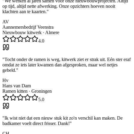
"
We werken al jaren samen voor onze nieuwbouwprojecten. Altijd
op tijd, altijd nette afwerking. Onze opzichters hoeven nooit
klachten aan te kaarten.
"
AV
Aannemersbedrijf Veenstra
Nieuwbouw kitwerk
·
Almere
4.0
"
Tocht onder de ramen is weg, kitwerk ziet er strak uit. Eén ster eraf
omdat ze iets later kwamen dan afgesproken, maar wel netjes
gebeld.
"
Hv
Hans van Dam
Ramen kitten
·
Groningen
5.0
"
Ik wist niet dat een nieuw stuk kit zo'n verschil kan maken. De
badkamer voelt direct frisser. Dank!
"
CH