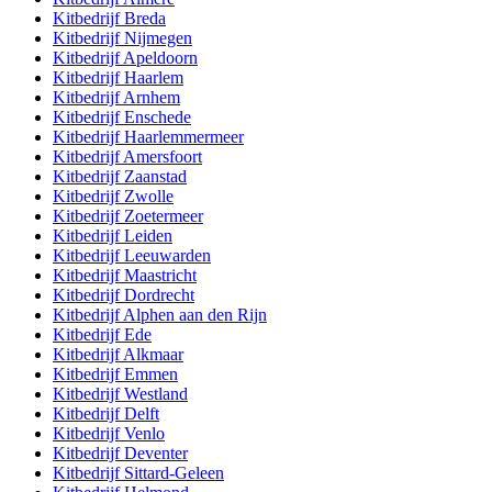
Kitbedrijf
Breda
Kitbedrijf
Nijmegen
Kitbedrijf
Apeldoorn
Kitbedrijf
Haarlem
Kitbedrijf
Arnhem
Kitbedrijf
Enschede
Kitbedrijf
Haarlemmermeer
Kitbedrijf
Amersfoort
Kitbedrijf
Zaanstad
Kitbedrijf
Zwolle
Kitbedrijf
Zoetermeer
Kitbedrijf
Leiden
Kitbedrijf
Leeuwarden
Kitbedrijf
Maastricht
Kitbedrijf
Dordrecht
Kitbedrijf
Alphen aan den Rijn
Kitbedrijf
Ede
Kitbedrijf
Alkmaar
Kitbedrijf
Emmen
Kitbedrijf
Westland
Kitbedrijf
Delft
Kitbedrijf
Venlo
Kitbedrijf
Deventer
Kitbedrijf
Sittard-Geleen