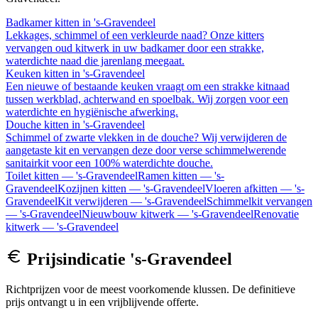
Badkamer kitten
in
's-Gravendeel
Lekkages, schimmel of een verkleurde naad? Onze kitters
vervangen oud kitwerk in uw badkamer door een strakke,
waterdichte naad die jarenlang meegaat.
Keuken kitten
in
's-Gravendeel
Een nieuwe of bestaande keuken vraagt om een strakke kitnaad
tussen werkblad, achterwand en spoelbak. Wij zorgen voor een
waterdichte en hygiënische afwerking.
Douche kitten
in
's-Gravendeel
Schimmel of zwarte vlekken in de douche? Wij verwijderen de
aangetaste kit en vervangen deze door verse schimmelwerende
sanitairkit voor een 100% waterdichte douche.
Toilet kitten
—
's-Gravendeel
Ramen kitten
—
's-
Gravendeel
Kozijnen kitten
—
's-Gravendeel
Vloeren afkitten
—
's-
Gravendeel
Kit verwijderen
—
's-Gravendeel
Schimmelkit vervangen
—
's-Gravendeel
Nieuwbouw kitwerk
—
's-Gravendeel
Renovatie
kitwerk
—
's-Gravendeel
Prijsindicatie
's-Gravendeel
Richtprijzen voor de meest voorkomende klussen. De definitieve
prijs ontvangt u in een vrijblijvende offerte.