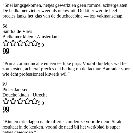
"
Snel langsgekomen, netjes gewerkt en geen rommel achtergelaten.
De badkamer ziet er weer als nieuw uit. De kitter werkte heel
precies langs het glas van de douchecabine — top vakmanschap.
"
Sd
Sandra de Vries
Badkamer kitten
·
Amsterdam
5.0
"
Prima communicatie en een eerlijke prijs. Vooraf duidelijk wat het
zou kosten, achteraf precies dat bedrag op de factuur. Aanrader voor
wie écht professioneel kitwerk wil.
"
PJ
Pieter Janssen
Douche kitten
·
Utrecht
5.0
"
Binnen drie dagen na de offerte stonden ze voor de deur. Strak
resultaat in de keuken, vooral de naad bij het werkblad is super
netjes geworden.
"