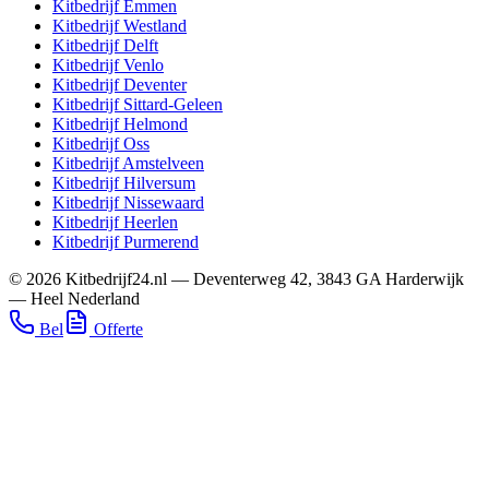
Kitbedrijf
Emmen
Kitbedrijf
Westland
Kitbedrijf
Delft
Kitbedrijf
Venlo
Kitbedrijf
Deventer
Kitbedrijf
Sittard-Geleen
Kitbedrijf
Helmond
Kitbedrijf
Oss
Kitbedrijf
Amstelveen
Kitbedrijf
Hilversum
Kitbedrijf
Nissewaard
Kitbedrijf
Heerlen
Kitbedrijf
Purmerend
©
2026
Kitbedrijf24.nl
—
Deventerweg 42
,
3843 GA
Harderwijk
—
Heel Nederland
Bel
Offerte