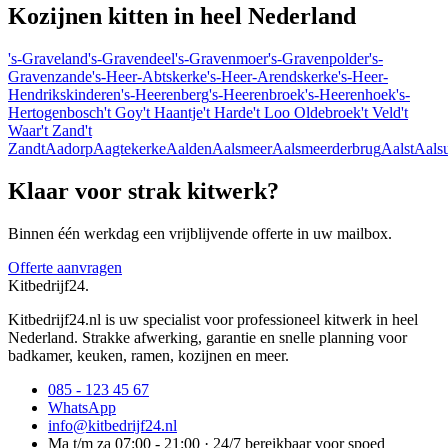
Kozijnen kitten
in heel Nederland
's-Graveland
's-Gravendeel
's-Gravenmoer
's-Gravenpolder
's-
Gravenzande
's-Heer-Abtskerke
's-Heer-Arendskerke
's-Heer-
Hendrikskinderen
's-Heerenberg
's-Heerenbroek
's-Heerenhoek
's-
Hertogenbosch
't Goy
't Haantje
't Harde
't Loo Oldebroek
't Veld
't
Waar
't Zand
't
Zandt
Aadorp
Aagtekerke
Aalden
Aalsmeer
Aalsmeerderbrug
Aalst
Aals
Klaar voor strak kitwerk?
Binnen één werkdag een vrijblijvende offerte in uw mailbox.
Offerte aanvragen
Kitbedrijf24
.
Kitbedrijf24.nl is uw specialist voor professioneel kitwerk in heel
Nederland. Strakke afwerking, garantie en snelle planning voor
badkamer, keuken, ramen, kozijnen en meer.
085 - 123 45 67
WhatsApp
info@kitbedrijf24.nl
Ma t/m za 07:00 - 21:00 · 24/7 bereikbaar voor spoed