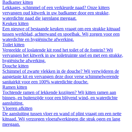
Badkamer kitten
Lekkages, schimmel of een verkleurde naad? Onze kitters
vervangen oud kitwerk in uw badkamer door een strakke,
waterdichte naad die jarenlang meegaat.
Keuken kitten
Een nieuwe of bestaande keuken vraagt om een strakke kitnaad
tussen werkblad, achterwand en spoelbak. Wij zorgen voor een
waterdichte en hygiënische afwerking.
Toilet kitten
Vergeelde of loslatende kit rond het toilet of de fontein? Wij
vervangen het kitwerk in uw toiletruimte snel en met een strakke,
hygiënische afwerking.
Douche kitten
Schimmel of zwarte vlekken in de douche? Wij verwijderen de
aangetaste kit en vervangen deze door verse schimmelwerende
sanitairkit voor een 100% waterdichte douche.
Ramen kitten
Tochtende ramen of lekkende kozijnen? Wij kitten ramen aan
binnen- en buitenzijde voor een blijvend wind- en waterdichte
aansluiting.
Vloeren afkitten
De aansluiting tussen vloer en wand of plint vraagt om een nette
kitnaad. Wij verzorgen vloerafwerkingen die strak ogen en lang
meegaan.