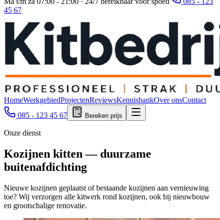
Ma t/m za 07:00 - 21:00 · 24/7 bereikbaar voor spoed
085 - 123
45 67
Home
Werkgebied
Projecten
Reviews
Kennisbank
Over ons
Contact
085 - 123 45 67
Bereken prijs
Onze dienst
Kozijnen kitten — duurzame
buitenafdichting
Nieuwe kozijnen geplaatst of bestaande kozijnen aan vernieuwing
toe? Wij verzorgen alle kitwerk rond kozijnen, ook bij nieuwbouw
en grootschalige renovatie.