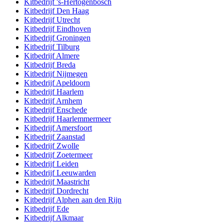
Kitbedrijf
's-Hertogenbosch
Kitbedrijf
Den Haag
Kitbedrijf
Utrecht
Kitbedrijf
Eindhoven
Kitbedrijf
Groningen
Kitbedrijf
Tilburg
Kitbedrijf
Almere
Kitbedrijf
Breda
Kitbedrijf
Nijmegen
Kitbedrijf
Apeldoorn
Kitbedrijf
Haarlem
Kitbedrijf
Arnhem
Kitbedrijf
Enschede
Kitbedrijf
Haarlemmermeer
Kitbedrijf
Amersfoort
Kitbedrijf
Zaanstad
Kitbedrijf
Zwolle
Kitbedrijf
Zoetermeer
Kitbedrijf
Leiden
Kitbedrijf
Leeuwarden
Kitbedrijf
Maastricht
Kitbedrijf
Dordrecht
Kitbedrijf
Alphen aan den Rijn
Kitbedrijf
Ede
Kitbedrijf
Alkmaar