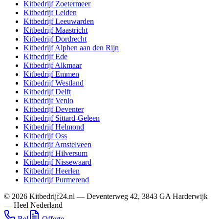
Kitbedrijf
Zoetermeer
Kitbedrijf
Leiden
Kitbedrijf
Leeuwarden
Kitbedrijf
Maastricht
Kitbedrijf
Dordrecht
Kitbedrijf
Alphen aan den Rijn
Kitbedrijf
Ede
Kitbedrijf
Alkmaar
Kitbedrijf
Emmen
Kitbedrijf
Westland
Kitbedrijf
Delft
Kitbedrijf
Venlo
Kitbedrijf
Deventer
Kitbedrijf
Sittard-Geleen
Kitbedrijf
Helmond
Kitbedrijf
Oss
Kitbedrijf
Amstelveen
Kitbedrijf
Hilversum
Kitbedrijf
Nissewaard
Kitbedrijf
Heerlen
Kitbedrijf
Purmerend
©
2026
Kitbedrijf24.nl
—
Deventerweg 42
,
3843 GA
Harderwijk
—
Heel Nederland
Bel
Offerte