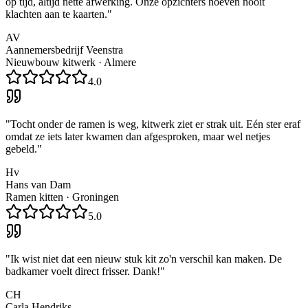
op tijd, altijd nette afwerking. Onze opzichters hoeven nooit
klachten aan te kaarten.
"
AV
Aannemersbedrijf Veenstra
Nieuwbouw kitwerk
·
Almere
4.0
"
Tocht onder de ramen is weg, kitwerk ziet er strak uit. Eén ster eraf
omdat ze iets later kwamen dan afgesproken, maar wel netjes
gebeld.
"
Hv
Hans van Dam
Ramen kitten
·
Groningen
5.0
"
Ik wist niet dat een nieuw stuk kit zo'n verschil kan maken. De
badkamer voelt direct frisser. Dank!
"
CH
Carla Hendriks