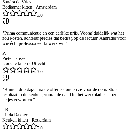
Sandra de Vries
Badkamer kitten
·
Amsterdam
5.0
"
Prima communicatie en een eerlijke prijs. Vooraf duidelijk wat het
zou kosten, achteraf precies dat bedrag op de factuur. Aanrader voor
wie écht professioneel kitwerk wil.
"
PJ
Pieter Janssen
Douche kitten
·
Utrecht
5.0
"
Binnen drie dagen na de offerte stonden ze voor de deur. Strak
resultaat in de keuken, vooral de naad bij het werkblad is super
netjes geworden.
"
LB
Linda Bakker
Keuken kitten
·
Rotterdam
5.0