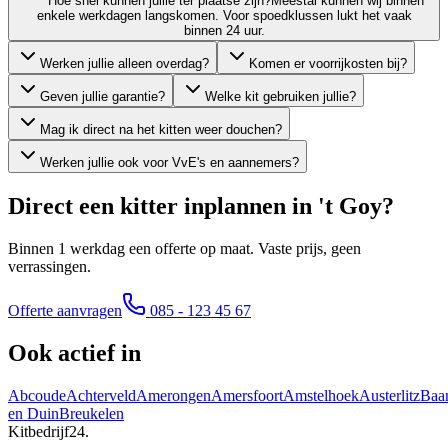
Hoe snel kunnen jullie ter plaatse zijn?
Meestal kunnen wij binnen
enkele werkdagen langskomen. Voor spoedklussen lukt het vaak
binnen 24 uur.
Werken jullie alleen overdag?
Komen er voorrijkosten bij?
Geven jullie garantie?
Welke kit gebruiken jullie?
Mag ik direct na het kitten weer douchen?
Werken jullie ook voor VvE's en aannemers?
Direct een kitter inplannen in
't Goy
?
Binnen 1 werkdag een offerte op maat. Vaste prijs, geen
verrassingen.
Offerte aanvragen
085 - 123 45 67
Ook actief in
Abcoude
Achterveld
Amerongen
Amersfoort
Amstelhoek
Austerlitz
Baa
en Duin
Breukelen
Kitbedrijf24
.