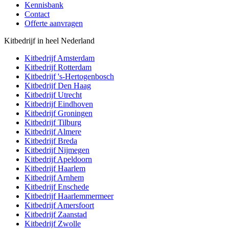
Kennisbank
Contact
Offerte aanvragen
Kitbedrijf in heel Nederland
Kitbedrijf
Amsterdam
Kitbedrijf
Rotterdam
Kitbedrijf
's-Hertogenbosch
Kitbedrijf
Den Haag
Kitbedrijf
Utrecht
Kitbedrijf
Eindhoven
Kitbedrijf
Groningen
Kitbedrijf
Tilburg
Kitbedrijf
Almere
Kitbedrijf
Breda
Kitbedrijf
Nijmegen
Kitbedrijf
Apeldoorn
Kitbedrijf
Haarlem
Kitbedrijf
Arnhem
Kitbedrijf
Enschede
Kitbedrijf
Haarlemmermeer
Kitbedrijf
Amersfoort
Kitbedrijf
Zaanstad
Kitbedrijf
Zwolle