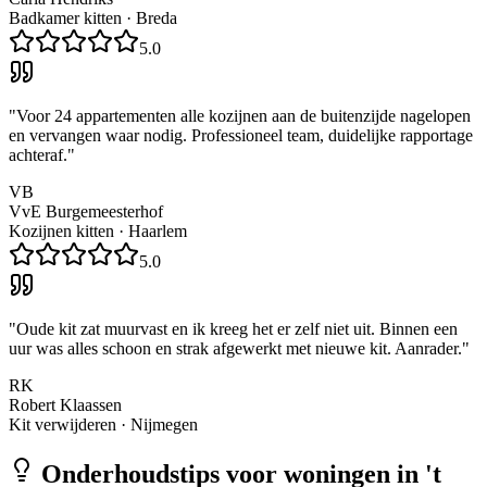
Badkamer kitten
·
Breda
5.0
"
Voor 24 appartementen alle kozijnen aan de buitenzijde nagelopen
en vervangen waar nodig. Professioneel team, duidelijke rapportage
achteraf.
"
VB
VvE Burgemeesterhof
Kozijnen kitten
·
Haarlem
5.0
"
Oude kit zat muurvast en ik kreeg het er zelf niet uit. Binnen een
uur was alles schoon en strak afgewerkt met nieuwe kit. Aanrader.
"
RK
Robert Klaassen
Kit verwijderen
·
Nijmegen
Onderhoudstips voor woningen in
't