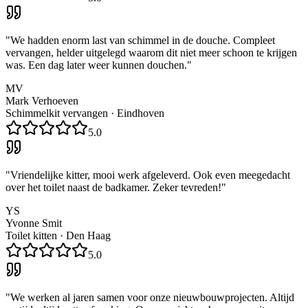
"
We hadden enorm last van schimmel in de douche. Compleet
vervangen, helder uitgelegd waarom dit niet meer schoon te krijgen
was. Een dag later weer kunnen douchen.
"
MV
Mark Verhoeven
Schimmelkit vervangen
·
Eindhoven
5.0
"
Vriendelijke kitter, mooi werk afgeleverd. Ook even meegedacht
over het toilet naast de badkamer. Zeker tevreden!
"
YS
Yvonne Smit
Toilet kitten
·
Den Haag
5.0
"
We werken al jaren samen voor onze nieuwbouwprojecten. Altijd