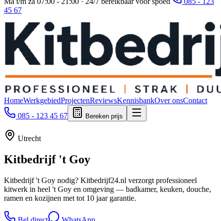
Ma t/m za 07:00 - 21:00 · 24/7 bereikbaar voor spoed
085 - 123
45 67
Home
Werkgebied
Projecten
Reviews
Kennisbank
Over ons
Contact
085 - 123 45 67
Bereken prijs
Utrecht
Kitbedrijf
't Goy
Kitbedrijf 't Goy nodig? Kitbedrijf24.nl verzorgt professioneel
kitwerk in heel 't Goy en omgeving — badkamer, keuken, douche,
ramen en kozijnen met tot 10 jaar garantie.
Bel direct
WhatsApp