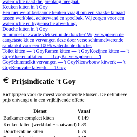
waterdichte naad die jarenlang meegaat.
Keuken kitten
in
't Goy
Een nieuwe of bestaande keuken vraagt om een strakke kitnaad
tussen werkblad, achterwand en spoelbak. Wij zorgen voor een
waterdichte en hygiënische afwerking.
Douche kitten
in
't Goy
Schimmel of zwarte vlekken in de douche? Wij verwijderen de
aangetaste kit en vervangen deze door verse schimmelwerende
sanitairkit voor een 100% waterdichte douche.
Toilet kitten
—
't Goy
Ramen kitten
—
't Goy
Kozijnen kitten
—
't
Goy
Vloeren afkitten
—
't Goy
Kit verwijderen
—
't
Goy
Schimmelkit vervangen
—
't Goy
Nieuwbouw kitwerk
—
't
Goy
Renovatie kitwerk
—
't Goy
Prijsindicatie
't Goy
Richtprijzen voor de meest voorkomende klussen. De definitieve
prijs ontvangt u in een vrijblijvende offerte.
Dienst
Vanaf
Badkamer compleet kitten
€ 149
Keuken kitten (werkblad + spatwand)
€ 89
Douchecabine kitten
€ 79