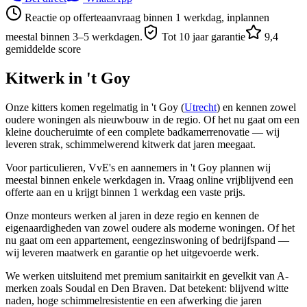
Reactie op offerteaanvraag binnen 1 werkdag, inplannen
meestal binnen 3–5 werkdagen.
Tot 10 jaar garantie
9,4
gemiddelde score
Kitwerk in
't Goy
Onze kitters komen regelmatig in 't Goy (
Utrecht
) en kennen zowel
oudere woningen als nieuwbouw in de regio. Of het nu gaat om een
kleine doucheruimte of een complete badkamerrenovatie — wij
leveren strak, schimmelwerend kitwerk dat jaren meegaat.
Voor particulieren, VvE's en aannemers in 't Goy plannen wij
meestal binnen enkele werkdagen in. Vraag online vrijblijvend een
offerte aan en u krijgt binnen 1 werkdag een vaste prijs.
Onze monteurs werken al jaren in deze regio en kennen de
eigenaardigheden van zowel oudere als moderne woningen. Of het
nu gaat om een appartement, eengezinswoning of bedrijfspand —
wij leveren maatwerk en garantie op het uitgevoerde werk.
We werken uitsluitend met premium sanitairkit en gevelkit van A-
merken zoals Soudal en Den Braven. Dat betekent: blijvend witte
naden, hoge schimmelresistentie en een afwerking die jaren