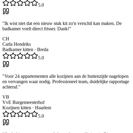
5.0
"
Ik wist niet dat een nieuw stuk kit zo'n verschil kan maken. De
badkamer voelt direct frisser. Dank!
"
CH
Carla Hendriks
Badkamer kitten
·
Breda
5.0
"
Voor 24 appartementen alle kozijnen aan de buitenzijde nagelopen
en vervangen waar nodig. Professioneel team, duidelijke rapportage
achteraf.
"
VB
VvE Burgemeesterhof
Kozijnen kitten
·
Haarlem
5.0