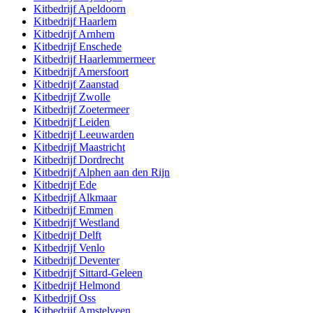
Kitbedrijf
Apeldoorn
Kitbedrijf
Haarlem
Kitbedrijf
Arnhem
Kitbedrijf
Enschede
Kitbedrijf
Haarlemmermeer
Kitbedrijf
Amersfoort
Kitbedrijf
Zaanstad
Kitbedrijf
Zwolle
Kitbedrijf
Zoetermeer
Kitbedrijf
Leiden
Kitbedrijf
Leeuwarden
Kitbedrijf
Maastricht
Kitbedrijf
Dordrecht
Kitbedrijf
Alphen aan den Rijn
Kitbedrijf
Ede
Kitbedrijf
Alkmaar
Kitbedrijf
Emmen
Kitbedrijf
Westland
Kitbedrijf
Delft
Kitbedrijf
Venlo
Kitbedrijf
Deventer
Kitbedrijf
Sittard-Geleen
Kitbedrijf
Helmond
Kitbedrijf
Oss
Kitbedrijf
Amstelveen