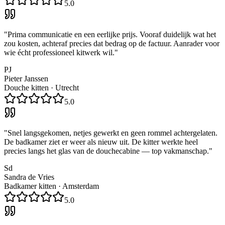
5.0
"
Prima communicatie en een eerlijke prijs. Vooraf duidelijk wat het
zou kosten, achteraf precies dat bedrag op de factuur. Aanrader voor
wie écht professioneel kitwerk wil.
"
PJ
Pieter Janssen
Douche kitten
·
Utrecht
5.0
"
Snel langsgekomen, netjes gewerkt en geen rommel achtergelaten.
De badkamer ziet er weer als nieuw uit. De kitter werkte heel
precies langs het glas van de douchecabine — top vakmanschap.
"
Sd
Sandra de Vries
Badkamer kitten
·
Amsterdam
5.0