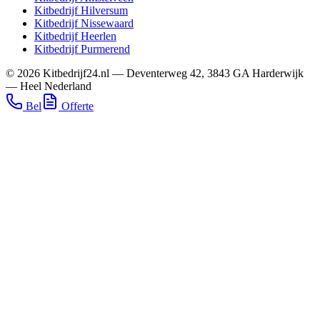
Kitbedrijf
Hilversum
Kitbedrijf
Nissewaard
Kitbedrijf
Heerlen
Kitbedrijf
Purmerend
©
2026
Kitbedrijf24.nl
—
Deventerweg 42
,
3843 GA
Harderwijk
—
Heel Nederland
Bel
Offerte