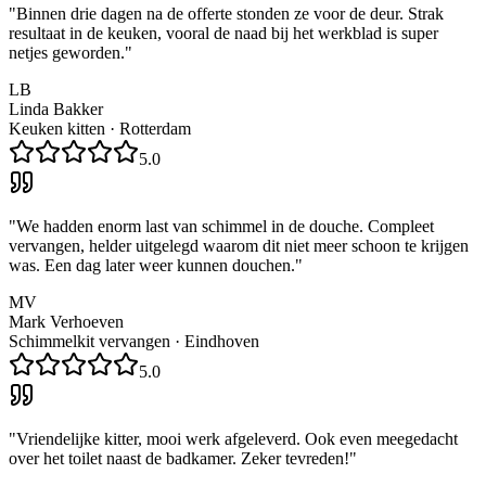
"
Binnen drie dagen na de offerte stonden ze voor de deur. Strak
resultaat in de keuken, vooral de naad bij het werkblad is super
netjes geworden.
"
LB
Linda Bakker
Keuken kitten
·
Rotterdam
5.0
"
We hadden enorm last van schimmel in de douche. Compleet
vervangen, helder uitgelegd waarom dit niet meer schoon te krijgen
was. Een dag later weer kunnen douchen.
"
MV
Mark Verhoeven
Schimmelkit vervangen
·
Eindhoven
5.0
"
Vriendelijke kitter, mooi werk afgeleverd. Ook even meegedacht
over het toilet naast de badkamer. Zeker tevreden!
"