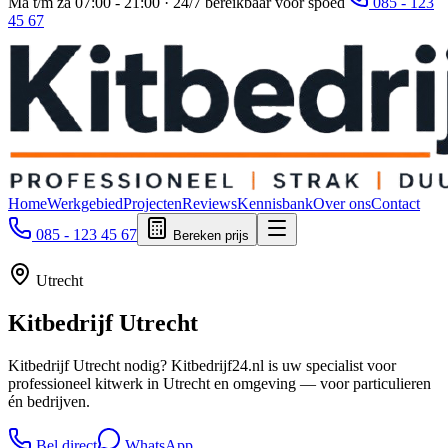
Ma t/m za 07:00 - 21:00 · 24/7 bereikbaar voor spoed
085 - 123
45 67
Home
Werkgebied
Projecten
Reviews
Kennisbank
Over ons
Contact
085 - 123 45 67
Bereken prijs
Utrecht
Kitbedrijf
Utrecht
Kitbedrijf Utrecht nodig? Kitbedrijf24.nl is uw specialist voor
professioneel kitwerk in Utrecht en omgeving — voor particulieren
én bedrijven.
Bel direct
WhatsApp