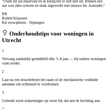
"
Oude kit zat muurvast en ik kreeg het er zelf niet uit. Binnen een
uur was alles schoon en strak afgewerkt met nieuwe kit. Aanrader.
"
RK
Robert Klaassen
Kit verwijderen
·
Nijmegen
Onderhoudstips voor woningen in
Utrecht
1
Vervang sanitairkit gemiddeld elke 5–8 jaar — bij oudere woningen
vaak eerder.
2
Laat na een douchebeurt het raam of de mechanische ventilatie
aanstaan om schimmel te voorkomen.
3
Gebruik nooit azijnreiniger op verse kit; dat tast de hechting aan.
4