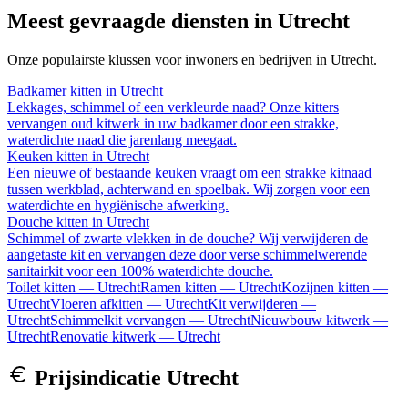
Meest gevraagde diensten in
Utrecht
Onze populairste klussen voor inwoners en bedrijven in
Utrecht
.
Badkamer kitten
in
Utrecht
Lekkages, schimmel of een verkleurde naad? Onze kitters
vervangen oud kitwerk in uw badkamer door een strakke,
waterdichte naad die jarenlang meegaat.
Keuken kitten
in
Utrecht
Een nieuwe of bestaande keuken vraagt om een strakke kitnaad
tussen werkblad, achterwand en spoelbak. Wij zorgen voor een
waterdichte en hygiënische afwerking.
Douche kitten
in
Utrecht
Schimmel of zwarte vlekken in de douche? Wij verwijderen de
aangetaste kit en vervangen deze door verse schimmelwerende
sanitairkit voor een 100% waterdichte douche.
Toilet kitten
—
Utrecht
Ramen kitten
—
Utrecht
Kozijnen kitten
—
Utrecht
Vloeren afkitten
—
Utrecht
Kit verwijderen
—
Utrecht
Schimmelkit vervangen
—
Utrecht
Nieuwbouw kitwerk
—
Utrecht
Renovatie kitwerk
—
Utrecht
Prijsindicatie
Utrecht