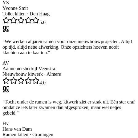
YS
Yvonne Smit
Toilet kitten
·
Den Haag
5.0
"
We werken al jaren samen voor onze nieuwbouwprojecten. Altijd
op tijd, altijd nette afwerking. Onze opzichters hoeven nooit
klachten aan te kaarten.
"
AV
Aannemersbedrijf Veenstra
Nieuwbouw kitwerk
·
Almere
4.0
"
Tocht onder de ramen is weg, kitwerk ziet er strak uit. Eén ster eraf
omdat ze iets later kwamen dan afgesproken, maar wel netjes
gebeld.
"
Hv
Hans van Dam
Ramen kitten
·
Groningen