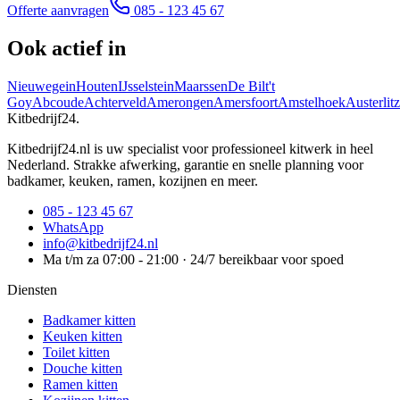
Offerte aanvragen
085 - 123 45 67
Ook actief in
Nieuwegein
Houten
IJsselstein
Maarssen
De Bilt
't
Goy
Abcoude
Achterveld
Amerongen
Amersfoort
Amstelhoek
Austerlitz
Kitbedrijf24
.
Kitbedrijf24.nl is uw specialist voor professioneel kitwerk in heel
Nederland. Strakke afwerking, garantie en snelle planning voor
badkamer, keuken, ramen, kozijnen en meer.
085 - 123 45 67
WhatsApp
info@kitbedrijf24.nl
Ma t/m za 07:00 - 21:00 · 24/7 bereikbaar voor spoed
Diensten
Badkamer kitten
Keuken kitten
Toilet kitten
Douche kitten
Ramen kitten