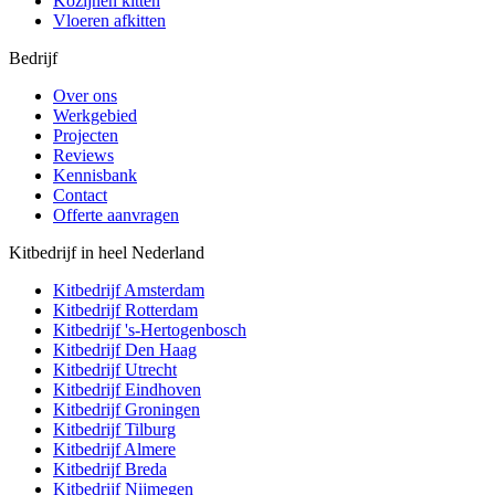
Kozijnen kitten
Vloeren afkitten
Bedrijf
Over ons
Werkgebied
Projecten
Reviews
Kennisbank
Contact
Offerte aanvragen
Kitbedrijf in heel Nederland
Kitbedrijf
Amsterdam
Kitbedrijf
Rotterdam
Kitbedrijf
's-Hertogenbosch
Kitbedrijf
Den Haag
Kitbedrijf
Utrecht
Kitbedrijf
Eindhoven
Kitbedrijf
Groningen
Kitbedrijf
Tilburg
Kitbedrijf
Almere
Kitbedrijf
Breda
Kitbedrijf
Nijmegen