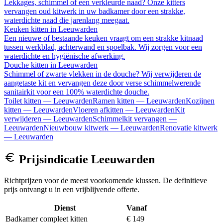
Lekkages, schimmel of een verkleurde naad? Onze kitters
vervangen oud kitwerk in uw badkamer door een strakke,
waterdichte naad die jarenlang meegaat.
Keuken kitten
in
Leeuwarden
Een nieuwe of bestaande keuken vraagt om een strakke kitnaad
tussen werkblad, achterwand en spoelbak. Wij zorgen voor een
waterdichte en hygiënische afwerking.
Douche kitten
in
Leeuwarden
Schimmel of zwarte vlekken in de douche? Wij verwijderen de
aangetaste kit en vervangen deze door verse schimmelwerende
sanitairkit voor een 100% waterdichte douche.
Toilet kitten
—
Leeuwarden
Ramen kitten
—
Leeuwarden
Kozijnen
kitten
—
Leeuwarden
Vloeren afkitten
—
Leeuwarden
Kit
verwijderen
—
Leeuwarden
Schimmelkit vervangen
—
Leeuwarden
Nieuwbouw kitwerk
—
Leeuwarden
Renovatie kitwerk
—
Leeuwarden
Prijsindicatie
Leeuwarden
Richtprijzen voor de meest voorkomende klussen. De definitieve
prijs ontvangt u in een vrijblijvende offerte.
Dienst
Vanaf
Badkamer compleet kitten
€ 149