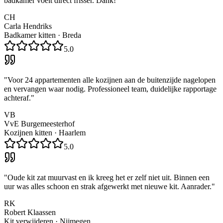
badkamer voelt direct frisser. Dank!
"
CH
Carla Hendriks
Badkamer kitten
·
Breda
5.0
"
Voor 24 appartementen alle kozijnen aan de buitenzijde nagelopen
en vervangen waar nodig. Professioneel team, duidelijke rapportage
achteraf.
"
VB
VvE Burgemeesterhof
Kozijnen kitten
·
Haarlem
5.0
"
Oude kit zat muurvast en ik kreeg het er zelf niet uit. Binnen een
uur was alles schoon en strak afgewerkt met nieuwe kit. Aanrader.
"
RK
Robert Klaassen
Kit verwijderen
·
Nijmegen