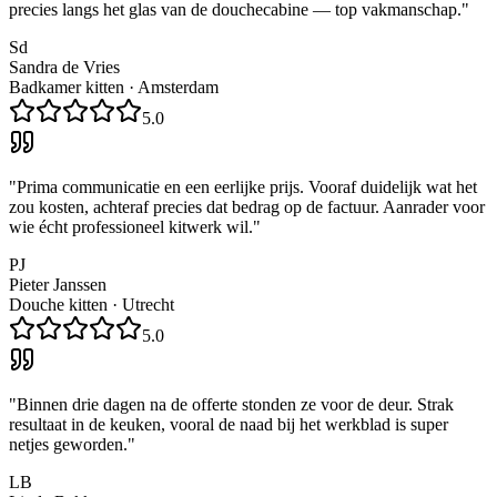
precies langs het glas van de douchecabine — top vakmanschap.
"
Sd
Sandra de Vries
Badkamer kitten
·
Amsterdam
5.0
"
Prima communicatie en een eerlijke prijs. Vooraf duidelijk wat het
zou kosten, achteraf precies dat bedrag op de factuur. Aanrader voor
wie écht professioneel kitwerk wil.
"
PJ
Pieter Janssen
Douche kitten
·
Utrecht
5.0
"
Binnen drie dagen na de offerte stonden ze voor de deur. Strak
resultaat in de keuken, vooral de naad bij het werkblad is super
netjes geworden.
"
LB