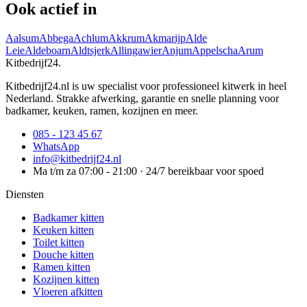
Ook actief in
Aalsum
Abbega
Achlum
Akkrum
Akmarijp
Alde
Leie
Aldeboarn
Aldtsjerk
Allingawier
Anjum
Appelscha
Arum
Kitbedrijf24
.
Kitbedrijf24.nl is uw specialist voor professioneel kitwerk in heel
Nederland. Strakke afwerking, garantie en snelle planning voor
badkamer, keuken, ramen, kozijnen en meer.
085 - 123 45 67
WhatsApp
info@kitbedrijf24.nl
Ma t/m za 07:00 - 21:00 · 24/7 bereikbaar voor spoed
Diensten
Badkamer kitten
Keuken kitten
Toilet kitten
Douche kitten
Ramen kitten
Kozijnen kitten
Vloeren afkitten