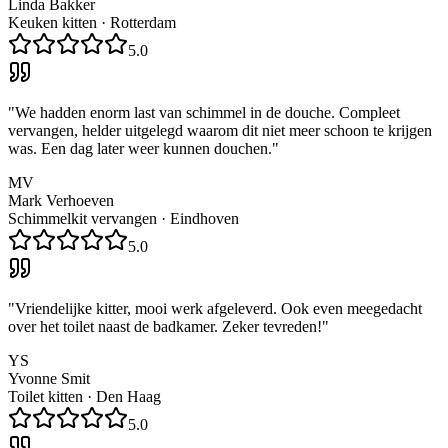
Linda Bakker
Keuken kitten
·
Rotterdam
5.0
"
We hadden enorm last van schimmel in de douche. Compleet
vervangen, helder uitgelegd waarom dit niet meer schoon te krijgen
was. Een dag later weer kunnen douchen.
"
MV
Mark Verhoeven
Schimmelkit vervangen
·
Eindhoven
5.0
"
Vriendelijke kitter, mooi werk afgeleverd. Ook even meegedacht
over het toilet naast de badkamer. Zeker tevreden!
"
YS
Yvonne Smit
Toilet kitten
·
Den Haag
5.0