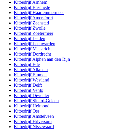
Kitbedrijf
Arnhem
Kitbedrijf
Enschede
Kitbedrijf
Haarlemmermeer
Kitbedrijf
Amersfoort
Kitbedrijf
Zaanstad
Kitbedrijf
Zwolle
Kitbedrijf
Zoetermeer
Kitbedrijf
Leiden
Kitbedrijf
Leeuwarden
Kitbedrijf
Maastricht
Kitbedrijf
Dordrecht
Kitbedrijf
Alphen aan den Rijn
Kitbedrijf
Ede
Kitbedrijf
Alkmaar
Kitbedrijf
Emmen
Kitbedrijf
Westland
Kitbedrijf
Delft
Kitbedrijf
Venlo
Kitbedrijf
Deventer
Kitbedrijf
Sittard-Geleen
Kitbedrijf
Helmond
Kitbedrijf
Oss
Kitbedrijf
Amstelveen
Kitbedrijf
Hilversum
Kitbedrijf
Nissewaard