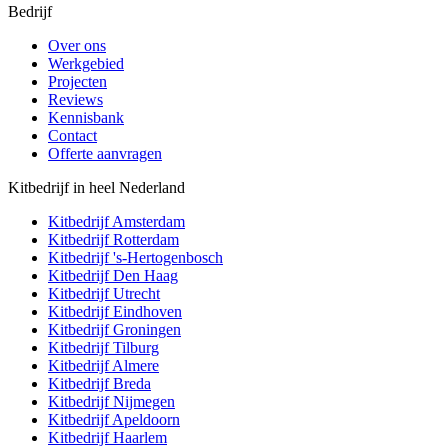
Bedrijf
Over ons
Werkgebied
Projecten
Reviews
Kennisbank
Contact
Offerte aanvragen
Kitbedrijf in heel Nederland
Kitbedrijf
Amsterdam
Kitbedrijf
Rotterdam
Kitbedrijf
's-Hertogenbosch
Kitbedrijf
Den Haag
Kitbedrijf
Utrecht
Kitbedrijf
Eindhoven
Kitbedrijf
Groningen
Kitbedrijf
Tilburg
Kitbedrijf
Almere
Kitbedrijf
Breda
Kitbedrijf
Nijmegen
Kitbedrijf
Apeldoorn
Kitbedrijf
Haarlem