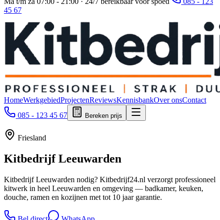
Ma t/m za 07:00 - 21:00 · 24/7 bereikbaar voor spoed
085 - 123
45 67
Home
Werkgebied
Projecten
Reviews
Kennisbank
Over ons
Contact
085 - 123 45 67
Bereken prijs
Friesland
Kitbedrijf
Leeuwarden
Kitbedrijf Leeuwarden nodig? Kitbedrijf24.nl verzorgt professioneel
kitwerk in heel Leeuwarden en omgeving — badkamer, keuken,
douche, ramen en kozijnen met tot 10 jaar garantie.
Bel direct
WhatsApp