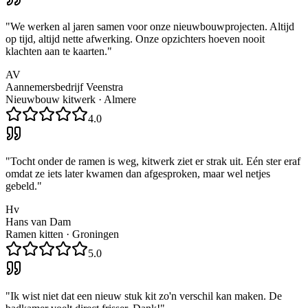
"
We werken al jaren samen voor onze nieuwbouwprojecten. Altijd
op tijd, altijd nette afwerking. Onze opzichters hoeven nooit
klachten aan te kaarten.
"
AV
Aannemersbedrijf Veenstra
Nieuwbouw kitwerk
·
Almere
4.0
"
Tocht onder de ramen is weg, kitwerk ziet er strak uit. Eén ster eraf
omdat ze iets later kwamen dan afgesproken, maar wel netjes
gebeld.
"
Hv
Hans van Dam
Ramen kitten
·
Groningen
5.0
"
Ik wist niet dat een nieuw stuk kit zo'n verschil kan maken. De