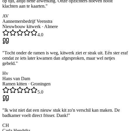
op tijd, altijd nette afwerking. Onze opzichters hoeven nooit
klachten aan te kaarten.
"
AV
Aannemersbedrijf Veenstra
Nieuwbouw kitwerk
·
Almere
4.0
"
Tocht onder de ramen is weg, kitwerk ziet er strak uit. Eén ster eraf
omdat ze iets later kwamen dan afgesproken, maar wel netjes
gebeld.
"
Hv
Hans van Dam
Ramen kitten
·
Groningen
5.0
"
Ik wist niet dat een nieuw stuk kit zo'n verschil kan maken. De
badkamer voelt direct frisser. Dank!
"
CH
Carla Hendriks