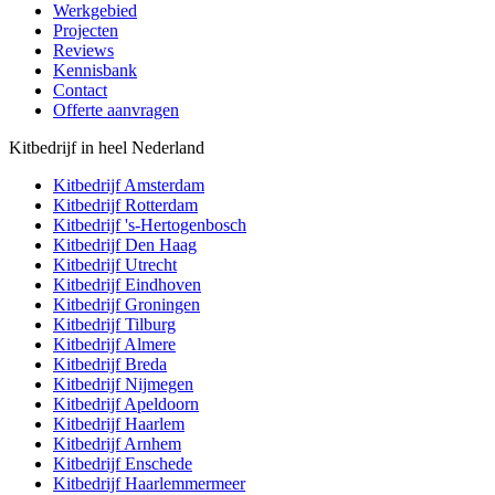
Werkgebied
Projecten
Reviews
Kennisbank
Contact
Offerte aanvragen
Kitbedrijf in heel Nederland
Kitbedrijf
Amsterdam
Kitbedrijf
Rotterdam
Kitbedrijf
's-Hertogenbosch
Kitbedrijf
Den Haag
Kitbedrijf
Utrecht
Kitbedrijf
Eindhoven
Kitbedrijf
Groningen
Kitbedrijf
Tilburg
Kitbedrijf
Almere
Kitbedrijf
Breda
Kitbedrijf
Nijmegen
Kitbedrijf
Apeldoorn
Kitbedrijf
Haarlem
Kitbedrijf
Arnhem
Kitbedrijf
Enschede
Kitbedrijf
Haarlemmermeer