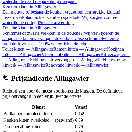
waterdichte naad die jarenlang meegaat.
Keuken kitten
in
Allingawier
Een nieuwe of bestaande keuken vraagt om een strakke kitnaad
tussen werkblad, achterwand en spoelbak. Wij zorgen voor een
waterdichte en hygiënische afwerking.
Douche kitten
in
Allingawier
Schimmel of zwarte vlekken in de douche? Wij verwijderen de
aangetaste kit en vervangen deze door verse schimmelwerende
sanitairkit voor een 100% waterdichte douche.
Toilet kitten
—
Allingawier
Ramen kitten
—
Allingawier
Kozijnen
kitten
—
Allingawier
Vloeren afkitten
—
Allingawier
Kit verwijderen
—
Allingawier
Schimmelkit vervangen
—
Allingawier
Nieuwbouw
kitwerk
—
Allingawier
Renovatie kitwerk
—
Allingawier
Prijsindicatie
Allingawier
Richtprijzen voor de meest voorkomende klussen. De definitieve
prijs ontvangt u in een vrijblijvende offerte.
Dienst
Vanaf
Badkamer compleet kitten
€ 149
Keuken kitten (werkblad + spatwand)
€ 89
Douchecabine kitten
€ 79