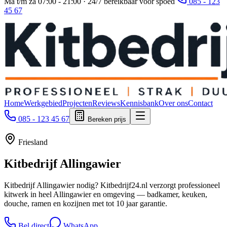
Ma t/m za 07:00 - 21:00 · 24/7 bereikbaar voor spoed
085 - 123
45 67
Home
Werkgebied
Projecten
Reviews
Kennisbank
Over ons
Contact
085 - 123 45 67
Bereken prijs
Friesland
Kitbedrijf
Allingawier
Kitbedrijf Allingawier nodig? Kitbedrijf24.nl verzorgt professioneel
kitwerk in heel Allingawier en omgeving — badkamer, keuken,
douche, ramen en kozijnen met tot 10 jaar garantie.
Bel direct
WhatsApp