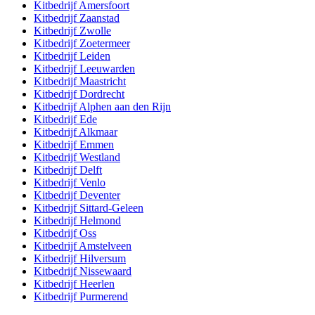
Kitbedrijf
Amersfoort
Kitbedrijf
Zaanstad
Kitbedrijf
Zwolle
Kitbedrijf
Zoetermeer
Kitbedrijf
Leiden
Kitbedrijf
Leeuwarden
Kitbedrijf
Maastricht
Kitbedrijf
Dordrecht
Kitbedrijf
Alphen aan den Rijn
Kitbedrijf
Ede
Kitbedrijf
Alkmaar
Kitbedrijf
Emmen
Kitbedrijf
Westland
Kitbedrijf
Delft
Kitbedrijf
Venlo
Kitbedrijf
Deventer
Kitbedrijf
Sittard-Geleen
Kitbedrijf
Helmond
Kitbedrijf
Oss
Kitbedrijf
Amstelveen
Kitbedrijf
Hilversum
Kitbedrijf
Nissewaard
Kitbedrijf
Heerlen
Kitbedrijf
Purmerend