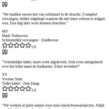
"
We hadden enorm last van schimmel in de douche. Compleet
vervangen, helder uitgelegd waarom dit niet meer schoon te krijgen
was. Een dag later weer kunnen douchen.
"
MV
Mark Verhoeven
Schimmelkit vervangen
·
Eindhoven
5.0
"
Vriendelijke kitter, mooi werk afgeleverd. Ook even meegedacht
over het toilet naast de badkamer. Zeker tevreden!
"
YS
Yvonne Smit
Toilet kitten
·
Den Haag
5.0
"
We werken al jaren samen voor onze nieuwbouwprojecten. Altijd