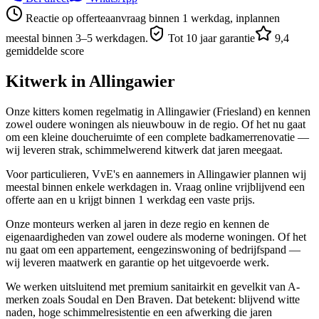
Reactie op offerteaanvraag binnen 1 werkdag, inplannen
meestal binnen 3–5 werkdagen.
Tot 10 jaar garantie
9,4
gemiddelde score
Kitwerk in
Allingawier
Onze kitters komen regelmatig in Allingawier (Friesland) en kennen
zowel oudere woningen als nieuwbouw in de regio. Of het nu gaat
om een kleine doucheruimte of een complete badkamerrenovatie —
wij leveren strak, schimmelwerend kitwerk dat jaren meegaat.
Voor particulieren, VvE's en aannemers in Allingawier plannen wij
meestal binnen enkele werkdagen in. Vraag online vrijblijvend een
offerte aan en u krijgt binnen 1 werkdag een vaste prijs.
Onze monteurs werken al jaren in deze regio en kennen de
eigenaardigheden van zowel oudere als moderne woningen. Of het
nu gaat om een appartement, eengezinswoning of bedrijfspand —
wij leveren maatwerk en garantie op het uitgevoerde werk.
We werken uitsluitend met premium sanitairkit en gevelkit van A-
merken zoals Soudal en Den Braven. Dat betekent: blijvend witte
naden, hoge schimmelresistentie en een afwerking die jaren