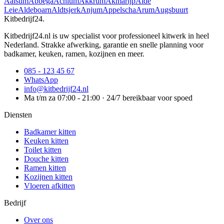
Aalsum
Abbega
Achlum
Akkrum
Akmarijp
Alde
Leie
Aldeboarn
Aldtsjerk
Anjum
Appelscha
Arum
Augsbuurt
Kitbedrijf24
.
Kitbedrijf24.nl is uw specialist voor professioneel kitwerk in heel
Nederland. Strakke afwerking, garantie en snelle planning voor
badkamer, keuken, ramen, kozijnen en meer.
085 - 123 45 67
WhatsApp
info@kitbedrijf24.nl
Ma t/m za 07:00 - 21:00 · 24/7 bereikbaar voor spoed
Diensten
Badkamer kitten
Keuken kitten
Toilet kitten
Douche kitten
Ramen kitten
Kozijnen kitten
Vloeren afkitten
Bedrijf
Over ons