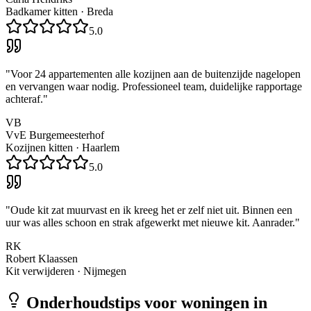
Badkamer kitten
·
Breda
5.0
"
Voor 24 appartementen alle kozijnen aan de buitenzijde nagelopen
en vervangen waar nodig. Professioneel team, duidelijke rapportage
achteraf.
"
VB
VvE Burgemeesterhof
Kozijnen kitten
·
Haarlem
5.0
"
Oude kit zat muurvast en ik kreeg het er zelf niet uit. Binnen een
uur was alles schoon en strak afgewerkt met nieuwe kit. Aanrader.
"
RK
Robert Klaassen
Kit verwijderen
·
Nijmegen
Onderhoudstips voor woningen in