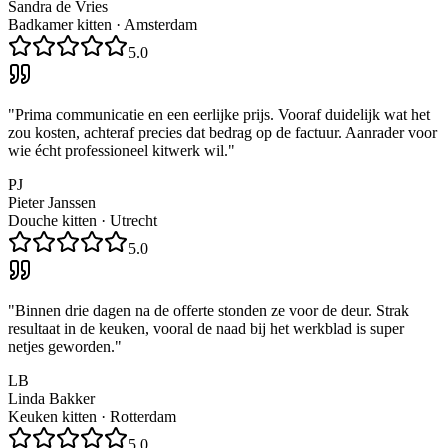
Sandra de Vries
Badkamer kitten
·
Amsterdam
5.0
"
Prima communicatie en een eerlijke prijs. Vooraf duidelijk wat het
zou kosten, achteraf precies dat bedrag op de factuur. Aanrader voor
wie écht professioneel kitwerk wil.
"
PJ
Pieter Janssen
Douche kitten
·
Utrecht
5.0
"
Binnen drie dagen na de offerte stonden ze voor de deur. Strak
resultaat in de keuken, vooral de naad bij het werkblad is super
netjes geworden.
"
LB
Linda Bakker
Keuken kitten
·
Rotterdam
5.0