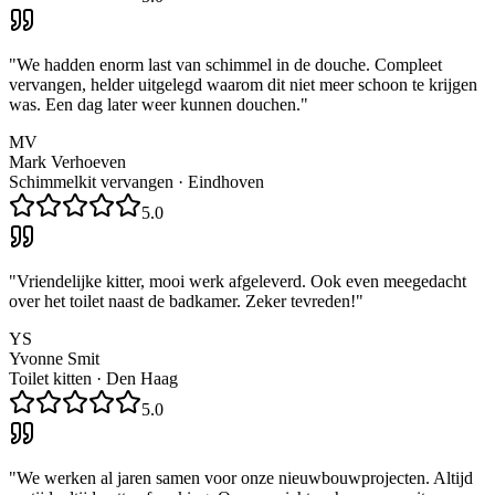
"
We hadden enorm last van schimmel in de douche. Compleet
vervangen, helder uitgelegd waarom dit niet meer schoon te krijgen
was. Een dag later weer kunnen douchen.
"
MV
Mark Verhoeven
Schimmelkit vervangen
·
Eindhoven
5.0
"
Vriendelijke kitter, mooi werk afgeleverd. Ook even meegedacht
over het toilet naast de badkamer. Zeker tevreden!
"
YS
Yvonne Smit
Toilet kitten
·
Den Haag
5.0
"
We werken al jaren samen voor onze nieuwbouwprojecten. Altijd