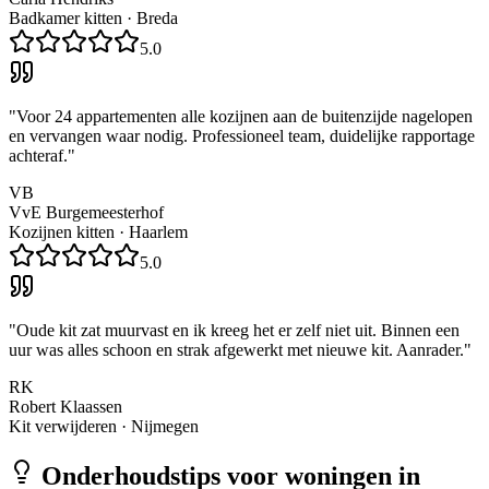
Badkamer kitten
·
Breda
5.0
"
Voor 24 appartementen alle kozijnen aan de buitenzijde nagelopen
en vervangen waar nodig. Professioneel team, duidelijke rapportage
achteraf.
"
VB
VvE Burgemeesterhof
Kozijnen kitten
·
Haarlem
5.0
"
Oude kit zat muurvast en ik kreeg het er zelf niet uit. Binnen een
uur was alles schoon en strak afgewerkt met nieuwe kit. Aanrader.
"
RK
Robert Klaassen
Kit verwijderen
·
Nijmegen
Onderhoudstips voor woningen in