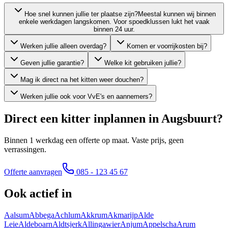
Hoe snel kunnen jullie ter plaatse zijn?
Meestal kunnen wij binnen
enkele werkdagen langskomen. Voor spoedklussen lukt het vaak
binnen 24 uur.
Werken jullie alleen overdag?
Komen er voorrijkosten bij?
Geven jullie garantie?
Welke kit gebruiken jullie?
Mag ik direct na het kitten weer douchen?
Werken jullie ook voor VvE's en aannemers?
Direct een kitter inplannen in
Augsbuurt
?
Binnen 1 werkdag een offerte op maat. Vaste prijs, geen
verrassingen.
Offerte aanvragen
085 - 123 45 67
Ook actief in
Aalsum
Abbega
Achlum
Akkrum
Akmarijp
Alde
Leie
Aldeboarn
Aldtsjerk
Allingawier
Anjum
Appelscha
Arum