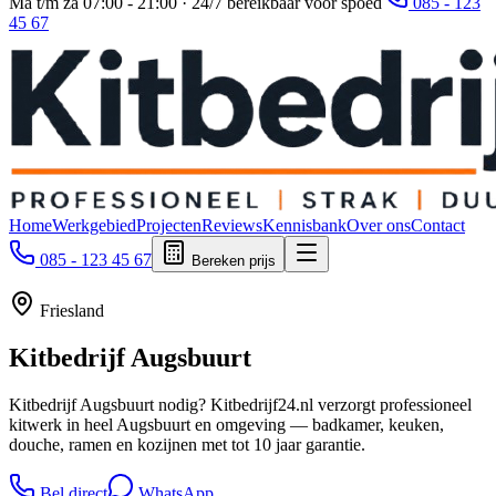
Ma t/m za 07:00 - 21:00 · 24/7 bereikbaar voor spoed
085 - 123
45 67
Home
Werkgebied
Projecten
Reviews
Kennisbank
Over ons
Contact
085 - 123 45 67
Bereken prijs
Friesland
Kitbedrijf
Augsbuurt
Kitbedrijf Augsbuurt nodig? Kitbedrijf24.nl verzorgt professioneel
kitwerk in heel Augsbuurt en omgeving — badkamer, keuken,
douche, ramen en kozijnen met tot 10 jaar garantie.
Bel direct
WhatsApp