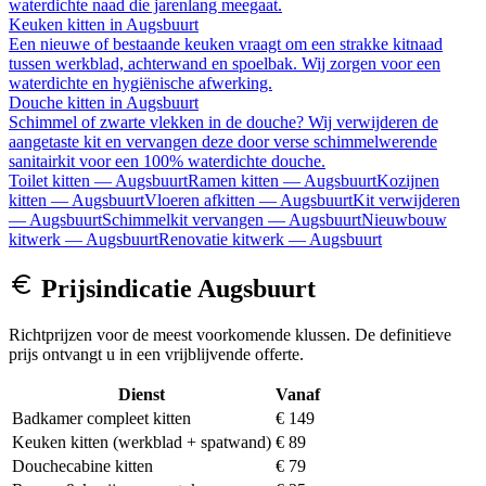
waterdichte naad die jarenlang meegaat.
Keuken kitten
in
Augsbuurt
Een nieuwe of bestaande keuken vraagt om een strakke kitnaad
tussen werkblad, achterwand en spoelbak. Wij zorgen voor een
waterdichte en hygiënische afwerking.
Douche kitten
in
Augsbuurt
Schimmel of zwarte vlekken in de douche? Wij verwijderen de
aangetaste kit en vervangen deze door verse schimmelwerende
sanitairkit voor een 100% waterdichte douche.
Toilet kitten
—
Augsbuurt
Ramen kitten
—
Augsbuurt
Kozijnen
kitten
—
Augsbuurt
Vloeren afkitten
—
Augsbuurt
Kit verwijderen
—
Augsbuurt
Schimmelkit vervangen
—
Augsbuurt
Nieuwbouw
kitwerk
—
Augsbuurt
Renovatie kitwerk
—
Augsbuurt
Prijsindicatie
Augsbuurt
Richtprijzen voor de meest voorkomende klussen. De definitieve
prijs ontvangt u in een vrijblijvende offerte.
Dienst
Vanaf
Badkamer compleet kitten
€ 149
Keuken kitten (werkblad + spatwand)
€ 89
Douchecabine kitten
€ 79