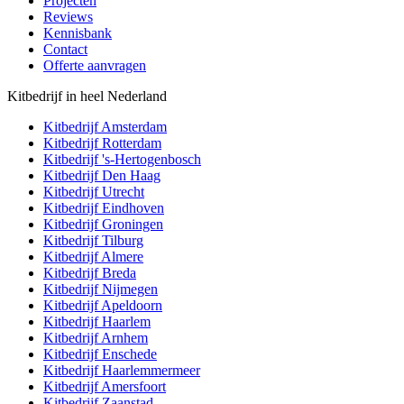
Projecten
Reviews
Kennisbank
Contact
Offerte aanvragen
Kitbedrijf in heel Nederland
Kitbedrijf
Amsterdam
Kitbedrijf
Rotterdam
Kitbedrijf
's-Hertogenbosch
Kitbedrijf
Den Haag
Kitbedrijf
Utrecht
Kitbedrijf
Eindhoven
Kitbedrijf
Groningen
Kitbedrijf
Tilburg
Kitbedrijf
Almere
Kitbedrijf
Breda
Kitbedrijf
Nijmegen
Kitbedrijf
Apeldoorn
Kitbedrijf
Haarlem
Kitbedrijf
Arnhem
Kitbedrijf
Enschede
Kitbedrijf
Haarlemmermeer
Kitbedrijf
Amersfoort
Kitbedrijf
Zaanstad