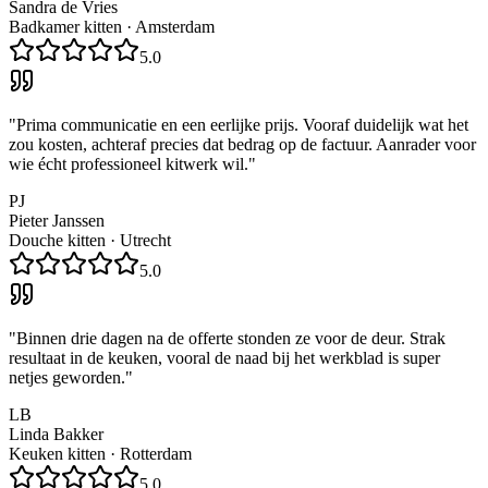
Sandra de Vries
Badkamer kitten
·
Amsterdam
5.0
"
Prima communicatie en een eerlijke prijs. Vooraf duidelijk wat het
zou kosten, achteraf precies dat bedrag op de factuur. Aanrader voor
wie écht professioneel kitwerk wil.
"
PJ
Pieter Janssen
Douche kitten
·
Utrecht
5.0
"
Binnen drie dagen na de offerte stonden ze voor de deur. Strak
resultaat in de keuken, vooral de naad bij het werkblad is super
netjes geworden.
"
LB
Linda Bakker
Keuken kitten
·
Rotterdam
5.0