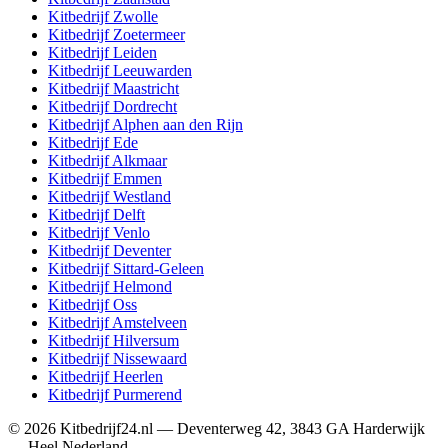
Kitbedrijf
Zwolle
Kitbedrijf
Zoetermeer
Kitbedrijf
Leiden
Kitbedrijf
Leeuwarden
Kitbedrijf
Maastricht
Kitbedrijf
Dordrecht
Kitbedrijf
Alphen aan den Rijn
Kitbedrijf
Ede
Kitbedrijf
Alkmaar
Kitbedrijf
Emmen
Kitbedrijf
Westland
Kitbedrijf
Delft
Kitbedrijf
Venlo
Kitbedrijf
Deventer
Kitbedrijf
Sittard-Geleen
Kitbedrijf
Helmond
Kitbedrijf
Oss
Kitbedrijf
Amstelveen
Kitbedrijf
Hilversum
Kitbedrijf
Nissewaard
Kitbedrijf
Heerlen
Kitbedrijf
Purmerend
©
2026
Kitbedrijf24.nl
—
Deventerweg 42
,
3843 GA
Harderwijk
—
Heel Nederland