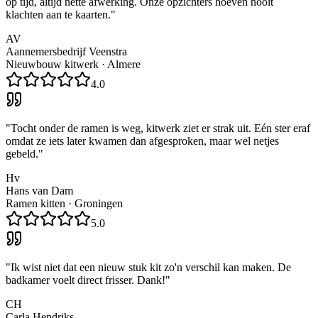
op tijd, altijd nette afwerking. Onze opzichters hoeven nooit
klachten aan te kaarten.
"
AV
Aannemersbedrijf Veenstra
Nieuwbouw kitwerk
·
Almere
4.0
"
Tocht onder de ramen is weg, kitwerk ziet er strak uit. Eén ster eraf
omdat ze iets later kwamen dan afgesproken, maar wel netjes
gebeld.
"
Hv
Hans van Dam
Ramen kitten
·
Groningen
5.0
"
Ik wist niet dat een nieuw stuk kit zo'n verschil kan maken. De
badkamer voelt direct frisser. Dank!
"
CH
Carla Hendriks