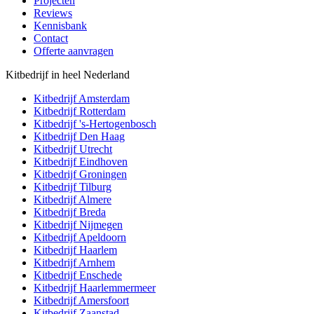
Projecten
Reviews
Kennisbank
Contact
Offerte aanvragen
Kitbedrijf in heel Nederland
Kitbedrijf
Amsterdam
Kitbedrijf
Rotterdam
Kitbedrijf
's-Hertogenbosch
Kitbedrijf
Den Haag
Kitbedrijf
Utrecht
Kitbedrijf
Eindhoven
Kitbedrijf
Groningen
Kitbedrijf
Tilburg
Kitbedrijf
Almere
Kitbedrijf
Breda
Kitbedrijf
Nijmegen
Kitbedrijf
Apeldoorn
Kitbedrijf
Haarlem
Kitbedrijf
Arnhem
Kitbedrijf
Enschede
Kitbedrijf
Haarlemmermeer
Kitbedrijf
Amersfoort
Kitbedrijf
Zaanstad