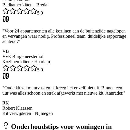
Badkamer kitten
·
Breda
5.0
"
Voor 24 appartementen alle kozijnen aan de buitenzijde nagelopen
en vervangen waar nodig. Professioneel team, duidelijke rapportage
achteraf.
"
VB
VvE Burgemeesterhof
Kozijnen kitten
·
Haarlem
5.0
"
Oude kit zat muurvast en ik kreeg het er zelf niet uit. Binnen een
uur was alles schoon en strak afgewerkt met nieuwe kit. Aanrader.
"
RK
Robert Klaassen
Kit verwijderen
·
Nijmegen
Onderhoudstips voor woningen in