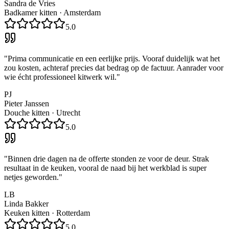
Sandra de Vries
Badkamer kitten
·
Amsterdam
5.0
"
Prima communicatie en een eerlijke prijs. Vooraf duidelijk wat het
zou kosten, achteraf precies dat bedrag op de factuur. Aanrader voor
wie écht professioneel kitwerk wil.
"
PJ
Pieter Janssen
Douche kitten
·
Utrecht
5.0
"
Binnen drie dagen na de offerte stonden ze voor de deur. Strak
resultaat in de keuken, vooral de naad bij het werkblad is super
netjes geworden.
"
LB
Linda Bakker
Keuken kitten
·
Rotterdam
5.0