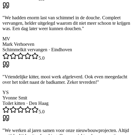
"
We hadden enorm last van schimmel in de douche. Compleet
vervangen, helder uitgelegd waarom dit niet meer schoon te krijgen
was. Een dag later weer kunnen douchen.
"
MV
Mark Verhoeven
Schimmelkit vervangen
·
Eindhoven
5.0
"
Vriendelijke kitter, mooi werk afgeleverd. Ook even meegedacht
over het toilet naast de badkamer. Zeker tevreden!
"
YS
Yvonne Smit
Toilet kitten
·
Den Haag
5.0
"
We werken al jaren samen voor onze nieuwbouwprojecten. Altijd