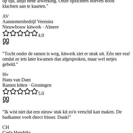
op tijd, altijd nette afwerking. Onze opzichters hoeven nooit
klachten aan te kaarten.
"
AV
Aannemersbedrijf Veenstra
Nieuwbouw kitwerk
·
Almere
4.0
"
Tocht onder de ramen is weg, kitwerk ziet er strak uit. Eén ster eraf
omdat ze iets later kwamen dan afgesproken, maar wel netjes
gebeld.
"
Hv
Hans van Dam
Ramen kitten
·
Groningen
5.0
"
Ik wist niet dat een nieuw stuk kit zo'n verschil kan maken. De
badkamer voelt direct frisser. Dank!
"
CH
Carla Hendriks