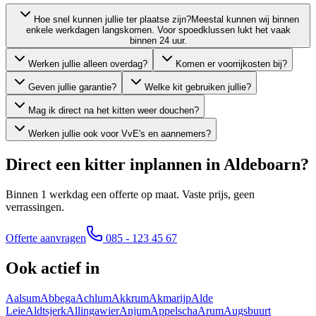
Hoe snel kunnen jullie ter plaatse zijn?
Meestal kunnen wij binnen
enkele werkdagen langskomen. Voor spoedklussen lukt het vaak
binnen 24 uur.
Werken jullie alleen overdag?
Komen er voorrijkosten bij?
Geven jullie garantie?
Welke kit gebruiken jullie?
Mag ik direct na het kitten weer douchen?
Werken jullie ook voor VvE's en aannemers?
Direct een kitter inplannen in
Aldeboarn
?
Binnen 1 werkdag een offerte op maat. Vaste prijs, geen
verrassingen.
Offerte aanvragen
085 - 123 45 67
Ook actief in
Aalsum
Abbega
Achlum
Akkrum
Akmarijp
Alde
Leie
Aldtsjerk
Allingawier
Anjum
Appelscha
Arum
Augsbuurt