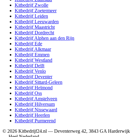
Kitbedrijf
Zwolle
Kitbedrijf
Zoetermeer
Kitbedrijf
Leiden
Kitbedrijf
Leeuwarden
Kitbedrijf
Maastricht
Kitbedrijf
Dordrecht
Kitbedrijf
Alphen aan den Rijn
Kitbedrijf
Ede
Kitbedrijf
Alkmaar
Kitbedrijf
Emmen
Kitbedrijf
Westland
Kitbedrijf
Delft
Kitbedrijf
Venlo
Kitbedrijf
Deventer
Kitbedrijf
Sittard-Geleen
Kitbedrijf
Helmond
Kitbedrijf
Oss
Kitbedrijf
Amstelveen
Kitbedrijf
Hilversum
Kitbedrijf
Nissewaard
Kitbedrijf
Heerlen
Kitbedrijf
Purmerend
©
2026
Kitbedrijf24.nl
—
Deventerweg 42
,
3843 GA
Harderwijk
—
Heel Nederland