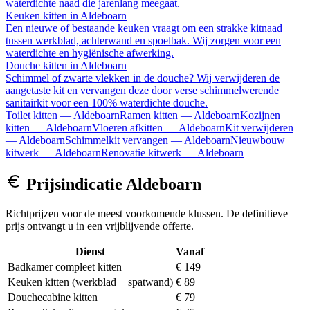
waterdichte naad die jarenlang meegaat.
Keuken kitten
in
Aldeboarn
Een nieuwe of bestaande keuken vraagt om een strakke kitnaad
tussen werkblad, achterwand en spoelbak. Wij zorgen voor een
waterdichte en hygiënische afwerking.
Douche kitten
in
Aldeboarn
Schimmel of zwarte vlekken in de douche? Wij verwijderen de
aangetaste kit en vervangen deze door verse schimmelwerende
sanitairkit voor een 100% waterdichte douche.
Toilet kitten
—
Aldeboarn
Ramen kitten
—
Aldeboarn
Kozijnen
kitten
—
Aldeboarn
Vloeren afkitten
—
Aldeboarn
Kit verwijderen
—
Aldeboarn
Schimmelkit vervangen
—
Aldeboarn
Nieuwbouw
kitwerk
—
Aldeboarn
Renovatie kitwerk
—
Aldeboarn
Prijsindicatie
Aldeboarn
Richtprijzen voor de meest voorkomende klussen. De definitieve
prijs ontvangt u in een vrijblijvende offerte.
Dienst
Vanaf
Badkamer compleet kitten
€ 149
Keuken kitten (werkblad + spatwand)
€ 89
Douchecabine kitten
€ 79