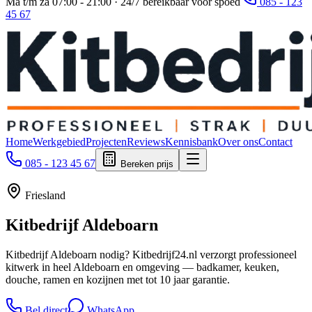
Ma t/m za 07:00 - 21:00 · 24/7 bereikbaar voor spoed
085 - 123
45 67
Home
Werkgebied
Projecten
Reviews
Kennisbank
Over ons
Contact
085 - 123 45 67
Bereken prijs
Friesland
Kitbedrijf
Aldeboarn
Kitbedrijf Aldeboarn nodig? Kitbedrijf24.nl verzorgt professioneel
kitwerk in heel Aldeboarn en omgeving — badkamer, keuken,
douche, ramen en kozijnen met tot 10 jaar garantie.
Bel direct
WhatsApp