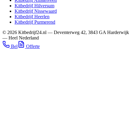
Kitbedrijf
Amstelveen
Kitbedrijf
Hilversum
Kitbedrijf
Nissewaard
Kitbedrijf
Heerlen
Kitbedrijf
Purmerend
©
2026
Kitbedrijf24.nl
—
Deventerweg 42
,
3843 GA
Harderwijk
—
Heel Nederland
Bel
Offerte