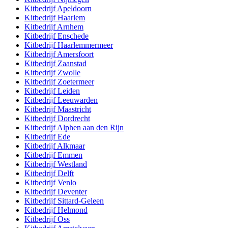
Kitbedrijf
Apeldoorn
Kitbedrijf
Haarlem
Kitbedrijf
Arnhem
Kitbedrijf
Enschede
Kitbedrijf
Haarlemmermeer
Kitbedrijf
Amersfoort
Kitbedrijf
Zaanstad
Kitbedrijf
Zwolle
Kitbedrijf
Zoetermeer
Kitbedrijf
Leiden
Kitbedrijf
Leeuwarden
Kitbedrijf
Maastricht
Kitbedrijf
Dordrecht
Kitbedrijf
Alphen aan den Rijn
Kitbedrijf
Ede
Kitbedrijf
Alkmaar
Kitbedrijf
Emmen
Kitbedrijf
Westland
Kitbedrijf
Delft
Kitbedrijf
Venlo
Kitbedrijf
Deventer
Kitbedrijf
Sittard-Geleen
Kitbedrijf
Helmond
Kitbedrijf
Oss