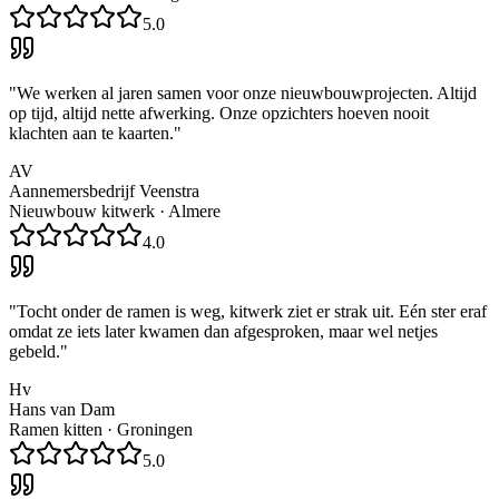
5.0
"
We werken al jaren samen voor onze nieuwbouwprojecten. Altijd
op tijd, altijd nette afwerking. Onze opzichters hoeven nooit
klachten aan te kaarten.
"
AV
Aannemersbedrijf Veenstra
Nieuwbouw kitwerk
·
Almere
4.0
"
Tocht onder de ramen is weg, kitwerk ziet er strak uit. Eén ster eraf
omdat ze iets later kwamen dan afgesproken, maar wel netjes
gebeld.
"
Hv
Hans van Dam
Ramen kitten
·
Groningen
5.0