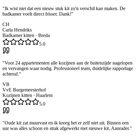
"
Ik wist niet dat een nieuw stuk kit zo'n verschil kan maken. De
badkamer voelt direct frisser. Dank!
"
CH
Carla Hendriks
Badkamer kitten
·
Breda
5.0
"
Voor 24 appartementen alle kozijnen aan de buitenzijde nagelopen
en vervangen waar nodig. Professioneel team, duidelijke rapportage
achteraf.
"
VB
VvE Burgemeesterhof
Kozijnen kitten
·
Haarlem
5.0
"
Oude kit zat muurvast en ik kreeg het er zelf niet uit. Binnen een
uur was alles schoon en strak afgewerkt met nieuwe kit. Aanrader.
"