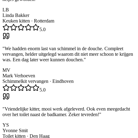
LB
Linda Bakker
Keuken kitten
·
Rotterdam
5.0
"
We hadden enorm last van schimmel in de douche. Compleet
vervangen, helder uitgelegd waarom dit niet meer schoon te krijgen
was. Een dag later weer kunnen douchen.
"
MV
Mark Verhoeven
Schimmelkit vervangen
·
Eindhoven
5.0
"
Vriendelijke kitter, mooi werk afgeleverd. Ook even meegedacht
over het toilet naast de badkamer. Zeker tevreden!
"
YS
Yvonne Smit
Toilet kitten
·
Den Haag