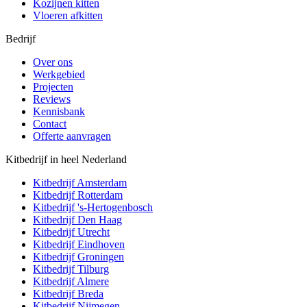
Kozijnen kitten
Vloeren afkitten
Bedrijf
Over ons
Werkgebied
Projecten
Reviews
Kennisbank
Contact
Offerte aanvragen
Kitbedrijf in heel Nederland
Kitbedrijf
Amsterdam
Kitbedrijf
Rotterdam
Kitbedrijf
's-Hertogenbosch
Kitbedrijf
Den Haag
Kitbedrijf
Utrecht
Kitbedrijf
Eindhoven
Kitbedrijf
Groningen
Kitbedrijf
Tilburg
Kitbedrijf
Almere
Kitbedrijf
Breda
Kitbedrijf
Nijmegen