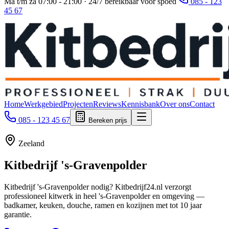
Ma t/m za 07:00 - 21:00 · 24/7 bereikbaar voor spoed
085 - 123
45 67
Home
Werkgebied
Projecten
Reviews
Kennisbank
Over ons
Contact
085 - 123 45 67
Bereken prijs
Zeeland
Kitbedrijf
's-Gravenpolder
Kitbedrijf 's-Gravenpolder nodig? Kitbedrijf24.nl verzorgt
professioneel kitwerk in heel 's-Gravenpolder en omgeving —
badkamer, keuken, douche, ramen en kozijnen met tot 10 jaar
garantie.