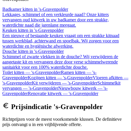
Badkamer kitten
in
's-Gravenpolder
Lekkages, schimmel of een verkleurde naad? Onze kitters
vervangen oud kitwerk in uw badkamer door een strakke,
waterdichte naad die jarenlang meegaat.
Keuken kitten
in
's-Gravenpolder
Een nieuwe of bestaande keuken vraagt om een strakke kitnaad
tussen werkblad, achterwand en spoelbak. Wij zorgen voor een
waterdichte en hygiënische afwerking.
Douche kitten
in
's-Gravenpolder
Schimmel of zwarte vlekken in de douche? Wij verwijderen de
aangetaste kit en vervangen deze door verse schimmelwerende
sanitairkit voor een 100% waterdichte douche.
Toilet kitten
—
's-Gravenpolder
Ramen kitten
—
's-
Gravenpolder
Kozijnen kitten
—
's-Gravenpolder
Vloeren afkitten
—
's-Gravenpolder
Kit verwijderen
—
's-Gravenpolder
Schimmelkit
vervangen
—
's-Gravenpolder
Nieuwbouw kitwerk
—
's-
Gravenpolder
Renovatie kitwerk
—
's-Gravenpolder
Prijsindicatie
's-Gravenpolder
Richtprijzen voor de meest voorkomende klussen. De definitieve
prijs ontvangt u in een vrijblijvende offerte.