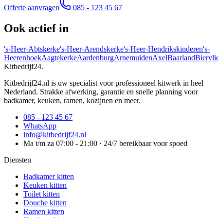
Offerte aanvragen
085 - 123 45 67
Ook actief in
's-Heer-Abtskerke
's-Heer-Arendskerke
's-Heer-Hendrikskinderen
's-
Heerenhoek
Aagtekerke
Aardenburg
Arnemuiden
Axel
Baarland
Biervli
Kitbedrijf24
.
Kitbedrijf24.nl is uw specialist voor professioneel kitwerk in heel
Nederland. Strakke afwerking, garantie en snelle planning voor
badkamer, keuken, ramen, kozijnen en meer.
085 - 123 45 67
WhatsApp
info@kitbedrijf24.nl
Ma t/m za 07:00 - 21:00 · 24/7 bereikbaar voor spoed
Diensten
Badkamer kitten
Keuken kitten
Toilet kitten
Douche kitten
Ramen kitten