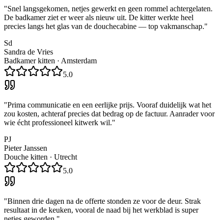
"
Snel langsgekomen, netjes gewerkt en geen rommel achtergelaten.
De badkamer ziet er weer als nieuw uit. De kitter werkte heel
precies langs het glas van de douchecabine — top vakmanschap.
"
Sd
Sandra de Vries
Badkamer kitten
·
Amsterdam
5.0
"
Prima communicatie en een eerlijke prijs. Vooraf duidelijk wat het
zou kosten, achteraf precies dat bedrag op de factuur. Aanrader voor
wie écht professioneel kitwerk wil.
"
PJ
Pieter Janssen
Douche kitten
·
Utrecht
5.0
"
Binnen drie dagen na de offerte stonden ze voor de deur. Strak
resultaat in de keuken, vooral de naad bij het werkblad is super
netjes geworden.
"