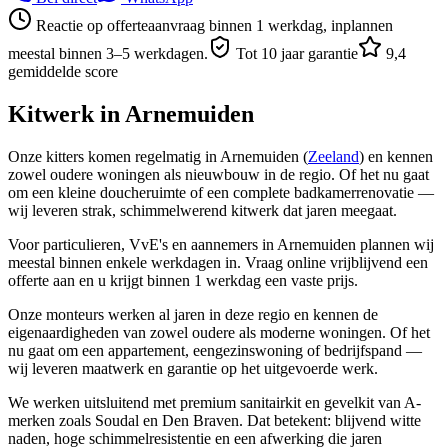
Reactie op offerteaanvraag binnen 1 werkdag, inplannen
meestal binnen 3–5 werkdagen.
Tot 10 jaar garantie
9,4
gemiddelde score
Kitwerk in
Arnemuiden
Onze kitters komen regelmatig in Arnemuiden (
Zeeland
) en kennen
zowel oudere woningen als nieuwbouw in de regio. Of het nu gaat
om een kleine doucheruimte of een complete badkamerrenovatie —
wij leveren strak, schimmelwerend kitwerk dat jaren meegaat.
Voor particulieren, VvE's en aannemers in Arnemuiden plannen wij
meestal binnen enkele werkdagen in. Vraag online vrijblijvend een
offerte aan en u krijgt binnen 1 werkdag een vaste prijs.
Onze monteurs werken al jaren in deze regio en kennen de
eigenaardigheden van zowel oudere als moderne woningen. Of het
nu gaat om een appartement, eengezinswoning of bedrijfspand —
wij leveren maatwerk en garantie op het uitgevoerde werk.
We werken uitsluitend met premium sanitairkit en gevelkit van A-
merken zoals Soudal en Den Braven. Dat betekent: blijvend witte
naden, hoge schimmelresistentie en een afwerking die jaren