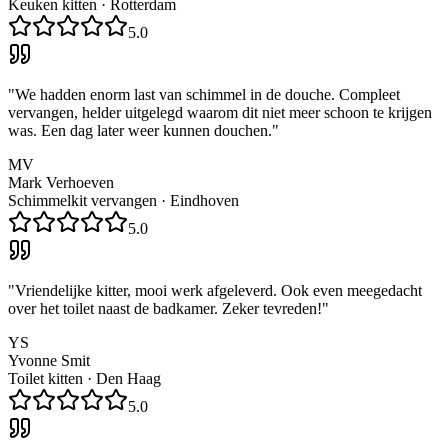
Keuken kitten
·
Rotterdam
5.0
"
We hadden enorm last van schimmel in de douche. Compleet
vervangen, helder uitgelegd waarom dit niet meer schoon te krijgen
was. Een dag later weer kunnen douchen.
"
MV
Mark Verhoeven
Schimmelkit vervangen
·
Eindhoven
5.0
"
Vriendelijke kitter, mooi werk afgeleverd. Ook even meegedacht
over het toilet naast de badkamer. Zeker tevreden!
"
YS
Yvonne Smit
Toilet kitten
·
Den Haag
5.0