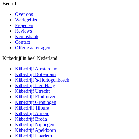
Bedrijf
Over ons
Werkgebied
Projecten
Reviews
Kennisbank
Contact
Offerte aanvragen
Kitbedrijf in heel Nederland
Kitbedrijf
Amsterdam
Kitbedrijf
Rotterdam
Kitbedrijf
's-Hertogenbosch
Kitbedrijf
Den Haag
Kitbedrijf
Utrecht
Kitbedrijf
Eindhoven
Kitbedrijf
Groningen
Kitbedrijf
Tilburg
Kitbedrijf
Almere
Kitbedrijf
Breda
Kitbedrijf
Nijmegen
Kitbedrijf
Apeldoorn
Kitbedrijf
Haarlem