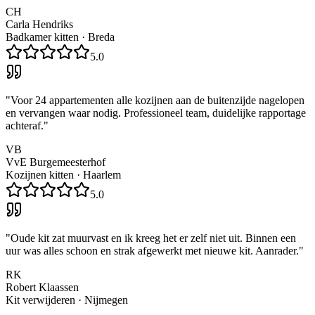
CH
Carla Hendriks
Badkamer kitten
·
Breda
5.0
"
Voor 24 appartementen alle kozijnen aan de buitenzijde nagelopen
en vervangen waar nodig. Professioneel team, duidelijke rapportage
achteraf.
"
VB
VvE Burgemeesterhof
Kozijnen kitten
·
Haarlem
5.0
"
Oude kit zat muurvast en ik kreeg het er zelf niet uit. Binnen een
uur was alles schoon en strak afgewerkt met nieuwe kit. Aanrader.
"
RK
Robert Klaassen
Kit verwijderen
·
Nijmegen