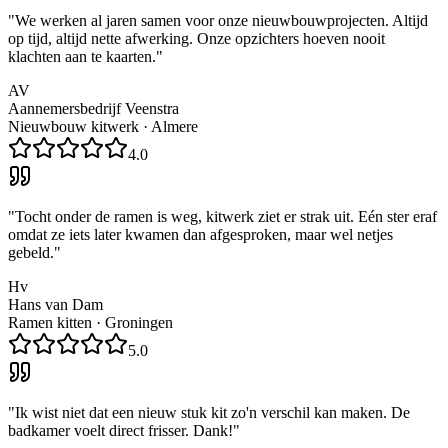
"
We werken al jaren samen voor onze nieuwbouwprojecten. Altijd
op tijd, altijd nette afwerking. Onze opzichters hoeven nooit
klachten aan te kaarten.
"
AV
Aannemersbedrijf Veenstra
Nieuwbouw kitwerk
·
Almere
4.0
"
Tocht onder de ramen is weg, kitwerk ziet er strak uit. Eén ster eraf
omdat ze iets later kwamen dan afgesproken, maar wel netjes
gebeld.
"
Hv
Hans van Dam
Ramen kitten
·
Groningen
5.0
"
Ik wist niet dat een nieuw stuk kit zo'n verschil kan maken. De
badkamer voelt direct frisser. Dank!
"