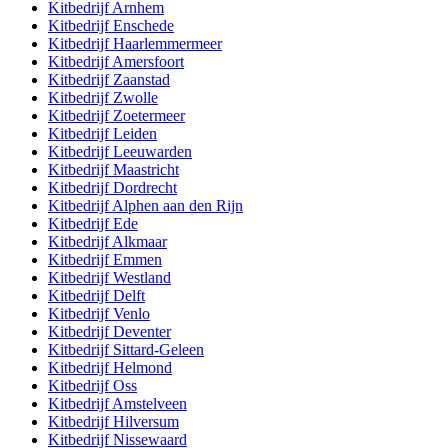
Kitbedrijf
Arnhem
Kitbedrijf
Enschede
Kitbedrijf
Haarlemmermeer
Kitbedrijf
Amersfoort
Kitbedrijf
Zaanstad
Kitbedrijf
Zwolle
Kitbedrijf
Zoetermeer
Kitbedrijf
Leiden
Kitbedrijf
Leeuwarden
Kitbedrijf
Maastricht
Kitbedrijf
Dordrecht
Kitbedrijf
Alphen aan den Rijn
Kitbedrijf
Ede
Kitbedrijf
Alkmaar
Kitbedrijf
Emmen
Kitbedrijf
Westland
Kitbedrijf
Delft
Kitbedrijf
Venlo
Kitbedrijf
Deventer
Kitbedrijf
Sittard-Geleen
Kitbedrijf
Helmond
Kitbedrijf
Oss
Kitbedrijf
Amstelveen
Kitbedrijf
Hilversum
Kitbedrijf
Nissewaard