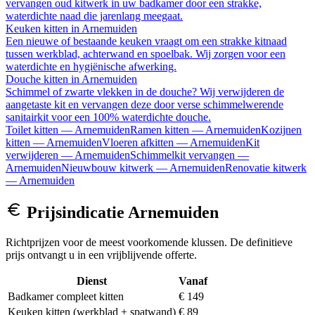
vervangen oud kitwerk in uw badkamer door een strakke,
waterdichte naad die jarenlang meegaat.
Keuken kitten
in
Arnemuiden
Een nieuwe of bestaande keuken vraagt om een strakke kitnaad
tussen werkblad, achterwand en spoelbak. Wij zorgen voor een
waterdichte en hygiënische afwerking.
Douche kitten
in
Arnemuiden
Schimmel of zwarte vlekken in de douche? Wij verwijderen de
aangetaste kit en vervangen deze door verse schimmelwerende
sanitairkit voor een 100% waterdichte douche.
Toilet kitten
—
Arnemuiden
Ramen kitten
—
Arnemuiden
Kozijnen
kitten
—
Arnemuiden
Vloeren afkitten
—
Arnemuiden
Kit
verwijderen
—
Arnemuiden
Schimmelkit vervangen
—
Arnemuiden
Nieuwbouw kitwerk
—
Arnemuiden
Renovatie kitwerk
—
Arnemuiden
Prijsindicatie
Arnemuiden
Richtprijzen voor de meest voorkomende klussen. De definitieve
prijs ontvangt u in een vrijblijvende offerte.
Dienst
Vanaf
Badkamer compleet kitten
€ 149
Keuken kitten (werkblad + spatwand)
€ 89