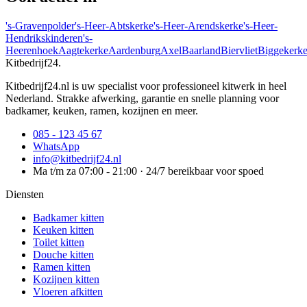
's-Gravenpolder
's-Heer-Abtskerke
's-Heer-Arendskerke
's-Heer-
Hendrikskinderen
's-
Heerenhoek
Aagtekerke
Aardenburg
Axel
Baarland
Biervliet
Biggekerk
Kitbedrijf24
.
Kitbedrijf24.nl is uw specialist voor professioneel kitwerk in heel
Nederland. Strakke afwerking, garantie en snelle planning voor
badkamer, keuken, ramen, kozijnen en meer.
085 - 123 45 67
WhatsApp
info@kitbedrijf24.nl
Ma t/m za 07:00 - 21:00 · 24/7 bereikbaar voor spoed
Diensten
Badkamer kitten
Keuken kitten
Toilet kitten
Douche kitten
Ramen kitten
Kozijnen kitten
Vloeren afkitten