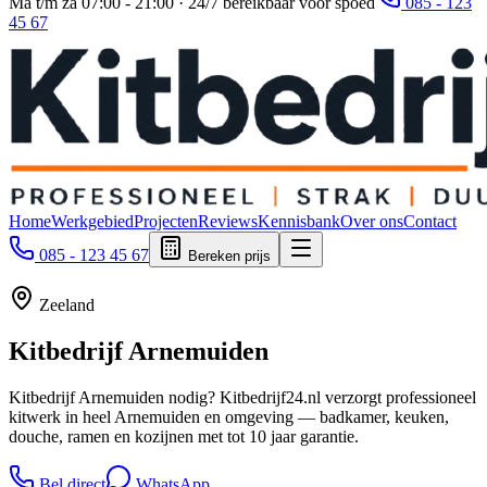
Ma t/m za 07:00 - 21:00 · 24/7 bereikbaar voor spoed
085 - 123
45 67
Home
Werkgebied
Projecten
Reviews
Kennisbank
Over ons
Contact
085 - 123 45 67
Bereken prijs
Zeeland
Kitbedrijf
Arnemuiden
Kitbedrijf Arnemuiden nodig? Kitbedrijf24.nl verzorgt professioneel
kitwerk in heel Arnemuiden en omgeving — badkamer, keuken,
douche, ramen en kozijnen met tot 10 jaar garantie.
Bel direct
WhatsApp