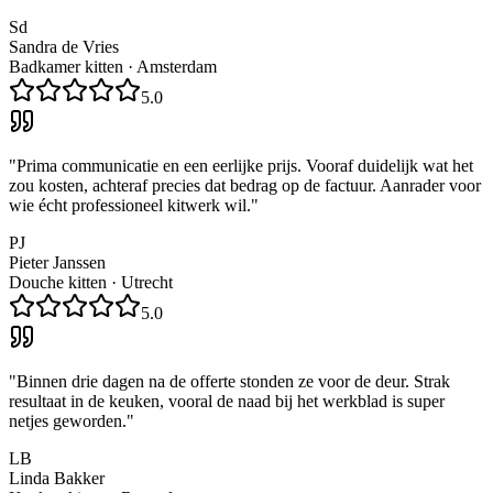
Sd
Sandra de Vries
Badkamer kitten
·
Amsterdam
5.0
"
Prima communicatie en een eerlijke prijs. Vooraf duidelijk wat het
zou kosten, achteraf precies dat bedrag op de factuur. Aanrader voor
wie écht professioneel kitwerk wil.
"
PJ
Pieter Janssen
Douche kitten
·
Utrecht
5.0
"
Binnen drie dagen na de offerte stonden ze voor de deur. Strak
resultaat in de keuken, vooral de naad bij het werkblad is super
netjes geworden.
"
LB
Linda Bakker