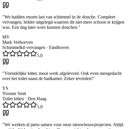
"
We hadden enorm last van schimmel in de douche. Compleet
vervangen, helder uitgelegd waarom dit niet meer schoon te krijgen
was. Een dag later weer kunnen douchen.
"
MV
Mark Verhoeven
Schimmelkit vervangen
·
Eindhoven
5.0
"
Vriendelijke kitter, mooi werk afgeleverd. Ook even meegedacht
over het toilet naast de badkamer. Zeker tevreden!
"
YS
Yvonne Smit
Toilet kitten
·
Den Haag
5.0
"
We werken al jaren samen voor onze nieuwbouwprojecten. Altijd