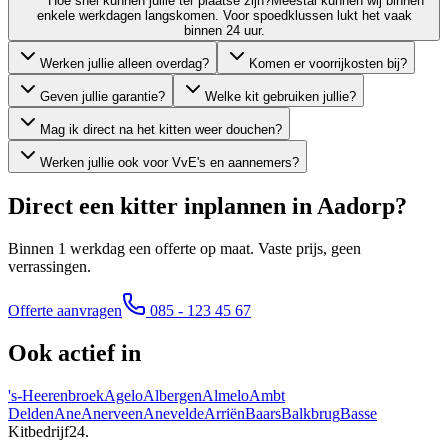
Hoe snel kunnen jullie ter plaatse zijn?
Meestal kunnen wij binnen
enkele werkdagen langskomen. Voor spoedklussen lukt het vaak
binnen 24 uur.
Werken jullie alleen overdag?
Komen er voorrijkosten bij?
Geven jullie garantie?
Welke kit gebruiken jullie?
Mag ik direct na het kitten weer douchen?
Werken jullie ook voor VvE's en aannemers?
Direct een kitter inplannen in
Aadorp
?
Binnen 1 werkdag een offerte op maat. Vaste prijs, geen
verrassingen.
Offerte aanvragen
085 - 123 45 67
Ook actief in
's-Heerenbroek
Agelo
Albergen
Almelo
Ambt
Delden
Ane
Anerveen
Anevelde
Arriën
Baars
Balkbrug
Basse
Kitbedrijf24
.