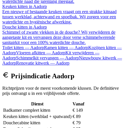
waterdichte naad die jarenlang meegaat.
Keuken kitten
in
Aadorp
Een nieuwe of bestaande keuken vraagt om een strakke kitnaad
tussen werkblad, achterwand en spoelbak. Wij zorgen voor een
waterdichte en hygiënische afwerking.
Douche kitten
in
Aadorp
Schimmel of zwarte vlekken in de douche? Wij verwijderen de
aangetaste kit en vervangen deze door verse schimmelwerende
sanitairkit voor een 100% waterdichte douche.
Toilet kitten
—
Aadorp
Ramen kitten
—
Aadorp
Kozijnen kitten
—
Aadorp
Vloeren afkitten
—
Aadorp
Kit verwijderen
—
Aadorp
Schimmelkit vervangen
—
Aadorp
Nieuwbouw kitwerk
—
Aadorp
Renovatie kitwerk
—
Aadorp
Prijsindicatie
Aadorp
Richtprijzen voor de meest voorkomende klussen. De definitieve
prijs ontvangt u in een vrijblijvende offerte.
Dienst
Vanaf
Badkamer compleet kitten
€ 149
Keuken kitten (werkblad + spatwand)
€ 89
Douchecabine kitten
€ 79