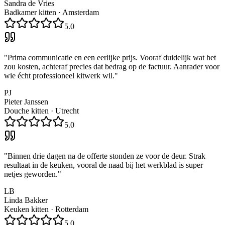
Sandra de Vries
Badkamer kitten
·
Amsterdam
5.0
"
Prima communicatie en een eerlijke prijs. Vooraf duidelijk wat het
zou kosten, achteraf precies dat bedrag op de factuur. Aanrader voor
wie écht professioneel kitwerk wil.
"
PJ
Pieter Janssen
Douche kitten
·
Utrecht
5.0
"
Binnen drie dagen na de offerte stonden ze voor de deur. Strak
resultaat in de keuken, vooral de naad bij het werkblad is super
netjes geworden.
"
LB
Linda Bakker
Keuken kitten
·
Rotterdam
5.0