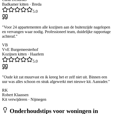
Badkamer kitten
·
Breda
5.0
"
Voor 24 appartementen alle kozijnen aan de buitenzijde nagelopen
en vervangen waar nodig. Professioneel team, duidelijke rapportage
achteraf.
"
VB
VvE Burgemeesterhof
Kozijnen kitten
·
Haarlem
5.0
"
Oude kit zat muurvast en ik kreeg het er zelf niet uit. Binnen een
uur was alles schoon en strak afgewerkt met nieuwe kit. Aanrader.
"
RK
Robert Klaassen
Kit verwijderen
·
Nijmegen
Onderhoudstips voor woningen in