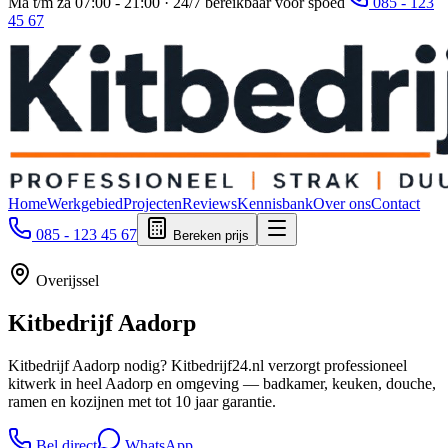
Ma t/m za 07:00 - 21:00 · 24/7 bereikbaar voor spoed
085 - 123
45 67
Home
Werkgebied
Projecten
Reviews
Kennisbank
Over ons
Contact
085 - 123 45 67
Bereken prijs
Overijssel
Kitbedrijf
Aadorp
Kitbedrijf Aadorp nodig? Kitbedrijf24.nl verzorgt professioneel
kitwerk in heel Aadorp en omgeving — badkamer, keuken, douche,
ramen en kozijnen met tot 10 jaar garantie.
Bel direct
WhatsApp