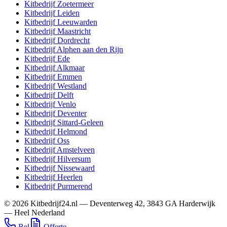
Kitbedrijf
Zoetermeer
Kitbedrijf
Leiden
Kitbedrijf
Leeuwarden
Kitbedrijf
Maastricht
Kitbedrijf
Dordrecht
Kitbedrijf
Alphen aan den Rijn
Kitbedrijf
Ede
Kitbedrijf
Alkmaar
Kitbedrijf
Emmen
Kitbedrijf
Westland
Kitbedrijf
Delft
Kitbedrijf
Venlo
Kitbedrijf
Deventer
Kitbedrijf
Sittard-Geleen
Kitbedrijf
Helmond
Kitbedrijf
Oss
Kitbedrijf
Amstelveen
Kitbedrijf
Hilversum
Kitbedrijf
Nissewaard
Kitbedrijf
Heerlen
Kitbedrijf
Purmerend
©
2026
Kitbedrijf24.nl
—
Deventerweg 42
,
3843 GA
Harderwijk
—
Heel Nederland
Bel
Offerte