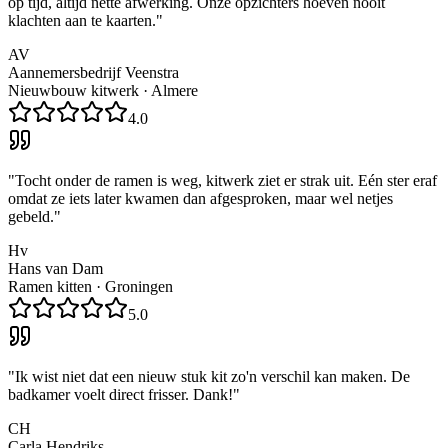
op tijd, altijd nette afwerking. Onze opzichters hoeven nooit
klachten aan te kaarten.
"
AV
Aannemersbedrijf Veenstra
Nieuwbouw kitwerk
·
Almere
4.0
"
Tocht onder de ramen is weg, kitwerk ziet er strak uit. Eén ster eraf
omdat ze iets later kwamen dan afgesproken, maar wel netjes
gebeld.
"
Hv
Hans van Dam
Ramen kitten
·
Groningen
5.0
"
Ik wist niet dat een nieuw stuk kit zo'n verschil kan maken. De
badkamer voelt direct frisser. Dank!
"
CH
Carla Hendriks