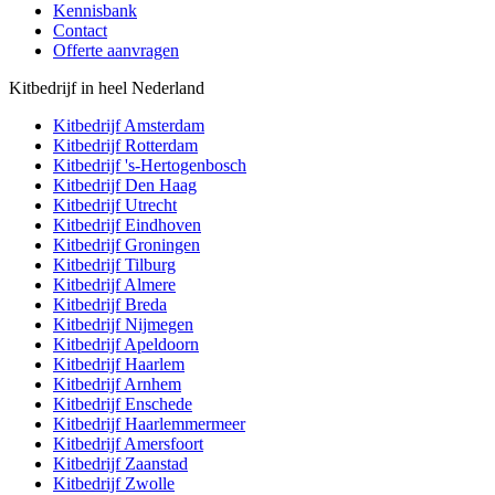
Kennisbank
Contact
Offerte aanvragen
Kitbedrijf in heel Nederland
Kitbedrijf
Amsterdam
Kitbedrijf
Rotterdam
Kitbedrijf
's-Hertogenbosch
Kitbedrijf
Den Haag
Kitbedrijf
Utrecht
Kitbedrijf
Eindhoven
Kitbedrijf
Groningen
Kitbedrijf
Tilburg
Kitbedrijf
Almere
Kitbedrijf
Breda
Kitbedrijf
Nijmegen
Kitbedrijf
Apeldoorn
Kitbedrijf
Haarlem
Kitbedrijf
Arnhem
Kitbedrijf
Enschede
Kitbedrijf
Haarlemmermeer
Kitbedrijf
Amersfoort
Kitbedrijf
Zaanstad
Kitbedrijf
Zwolle