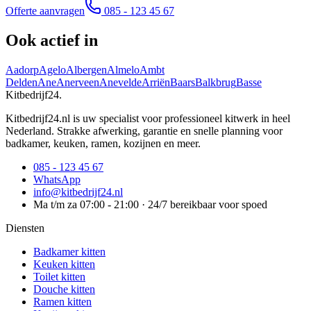
Offerte aanvragen
085 - 123 45 67
Ook actief in
Aadorp
Agelo
Albergen
Almelo
Ambt
Delden
Ane
Anerveen
Anevelde
Arriën
Baars
Balkbrug
Basse
Kitbedrijf24
.
Kitbedrijf24.nl is uw specialist voor professioneel kitwerk in heel
Nederland. Strakke afwerking, garantie en snelle planning voor
badkamer, keuken, ramen, kozijnen en meer.
085 - 123 45 67
WhatsApp
info@kitbedrijf24.nl
Ma t/m za 07:00 - 21:00 · 24/7 bereikbaar voor spoed
Diensten
Badkamer kitten
Keuken kitten
Toilet kitten
Douche kitten
Ramen kitten