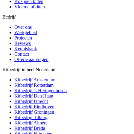
Kozijnen kitten
Vloeren afkitten
Bedrijf
Over ons
Werkgebied
Projecten
Reviews
Kennisbank
Contact
Offerte aanvragen
Kitbedrijf in heel Nederland
Kitbedrijf
Amsterdam
Kitbedrijf
Rotterdam
Kitbedrijf
's-Hertogenbosch
Kitbedrijf
Den Haag
Kitbedrijf
Utrecht
Kitbedrijf
Eindhoven
Kitbedrijf
Groningen
Kitbedrijf
Tilburg
Kitbedrijf
Almere
Kitbedrijf
Breda
Kitbedrijf
Nijmegen