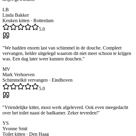
LB
Linda Bakker
Keuken kitten
·
Rotterdam
5.0
"
We hadden enorm last van schimmel in de douche. Compleet
vervangen, helder uitgelegd waarom dit niet meer schoon te krijgen
was. Een dag later weer kunnen douchen.
"
MV
Mark Verhoeven
Schimmelkit vervangen
·
Eindhoven
5.0
"
Vriendelijke kitter, mooi werk afgeleverd. Ook even meegedacht
over het toilet naast de badkamer. Zeker tevreden!
"
YS
Yvonne Smit
Toilet kitten
·
Den Haag