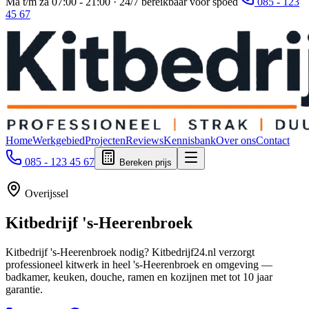
Ma t/m za 07:00 - 21:00 · 24/7 bereikbaar voor spoed
085 - 123
45 67
Home
Werkgebied
Projecten
Reviews
Kennisbank
Over ons
Contact
085 - 123 45 67
Bereken prijs
Overijssel
Kitbedrijf
's-Heerenbroek
Kitbedrijf 's-Heerenbroek nodig? Kitbedrijf24.nl verzorgt
professioneel kitwerk in heel 's-Heerenbroek en omgeving —
badkamer, keuken, douche, ramen en kozijnen met tot 10 jaar
garantie.