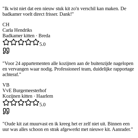
"
Ik wist niet dat een nieuw stuk kit zo'n verschil kan maken. De
badkamer voelt direct frisser. Dank!
"
CH
Carla Hendriks
Badkamer kitten
·
Breda
5.0
"
Voor 24 appartementen alle kozijnen aan de buitenzijde nagelopen
en vervangen waar nodig. Professioneel team, duidelijke rapportage
achteraf.
"
VB
VvE Burgemeesterhof
Kozijnen kitten
·
Haarlem
5.0
"
Oude kit zat muurvast en ik kreeg het er zelf niet uit. Binnen een
uur was alles schoon en strak afgewerkt met nieuwe kit. Aanrader.
"