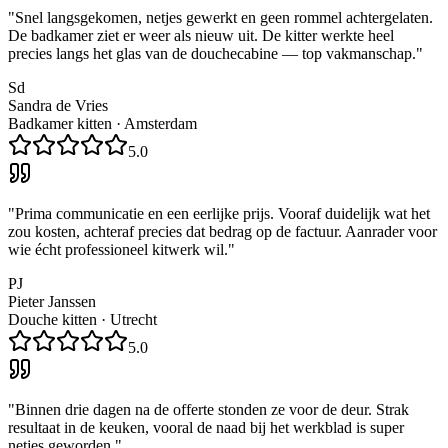
"
Snel langsgekomen, netjes gewerkt en geen rommel achtergelaten.
De badkamer ziet er weer als nieuw uit. De kitter werkte heel
precies langs het glas van de douchecabine — top vakmanschap.
"
Sd
Sandra de Vries
Badkamer kitten
·
Amsterdam
5.0
"
Prima communicatie en een eerlijke prijs. Vooraf duidelijk wat het
zou kosten, achteraf precies dat bedrag op de factuur. Aanrader voor
wie écht professioneel kitwerk wil.
"
PJ
Pieter Janssen
Douche kitten
·
Utrecht
5.0
"
Binnen drie dagen na de offerte stonden ze voor de deur. Strak
resultaat in de keuken, vooral de naad bij het werkblad is super
netjes geworden.
"