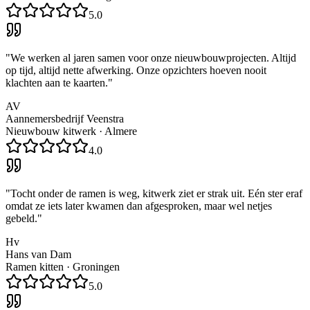
5.0
"
We werken al jaren samen voor onze nieuwbouwprojecten. Altijd
op tijd, altijd nette afwerking. Onze opzichters hoeven nooit
klachten aan te kaarten.
"
AV
Aannemersbedrijf Veenstra
Nieuwbouw kitwerk
·
Almere
4.0
"
Tocht onder de ramen is weg, kitwerk ziet er strak uit. Eén ster eraf
omdat ze iets later kwamen dan afgesproken, maar wel netjes
gebeld.
"
Hv
Hans van Dam
Ramen kitten
·
Groningen
5.0