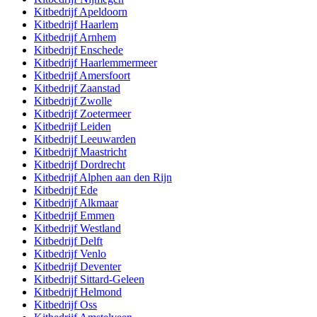
Kitbedrijf
Apeldoorn
Kitbedrijf
Haarlem
Kitbedrijf
Arnhem
Kitbedrijf
Enschede
Kitbedrijf
Haarlemmermeer
Kitbedrijf
Amersfoort
Kitbedrijf
Zaanstad
Kitbedrijf
Zwolle
Kitbedrijf
Zoetermeer
Kitbedrijf
Leiden
Kitbedrijf
Leeuwarden
Kitbedrijf
Maastricht
Kitbedrijf
Dordrecht
Kitbedrijf
Alphen aan den Rijn
Kitbedrijf
Ede
Kitbedrijf
Alkmaar
Kitbedrijf
Emmen
Kitbedrijf
Westland
Kitbedrijf
Delft
Kitbedrijf
Venlo
Kitbedrijf
Deventer
Kitbedrijf
Sittard-Geleen
Kitbedrijf
Helmond
Kitbedrijf
Oss