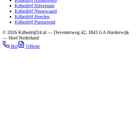
Kitbedrijf
Amstelveen
Kitbedrijf
Hilversum
Kitbedrijf
Nissewaard
Kitbedrijf
Heerlen
Kitbedrijf
Purmerend
©
2026
Kitbedrijf24.nl
—
Deventerweg 42
,
3843 GA
Harderwijk
—
Heel Nederland
Bel
Offerte