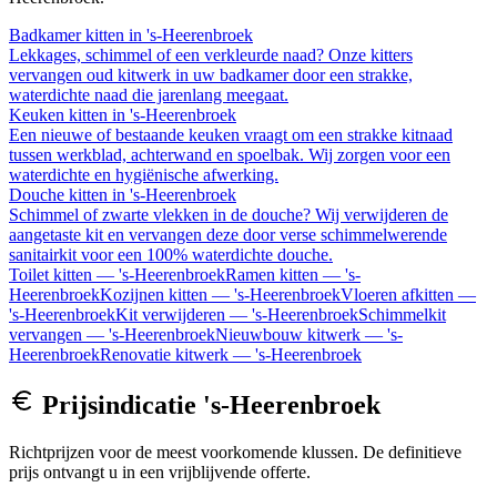
Badkamer kitten
in
's-Heerenbroek
Lekkages, schimmel of een verkleurde naad? Onze kitters
vervangen oud kitwerk in uw badkamer door een strakke,
waterdichte naad die jarenlang meegaat.
Keuken kitten
in
's-Heerenbroek
Een nieuwe of bestaande keuken vraagt om een strakke kitnaad
tussen werkblad, achterwand en spoelbak. Wij zorgen voor een
waterdichte en hygiënische afwerking.
Douche kitten
in
's-Heerenbroek
Schimmel of zwarte vlekken in de douche? Wij verwijderen de
aangetaste kit en vervangen deze door verse schimmelwerende
sanitairkit voor een 100% waterdichte douche.
Toilet kitten
—
's-Heerenbroek
Ramen kitten
—
's-
Heerenbroek
Kozijnen kitten
—
's-Heerenbroek
Vloeren afkitten
—
's-Heerenbroek
Kit verwijderen
—
's-Heerenbroek
Schimmelkit
vervangen
—
's-Heerenbroek
Nieuwbouw kitwerk
—
's-
Heerenbroek
Renovatie kitwerk
—
's-Heerenbroek
Prijsindicatie
's-Heerenbroek
Richtprijzen voor de meest voorkomende klussen. De definitieve
prijs ontvangt u in een vrijblijvende offerte.