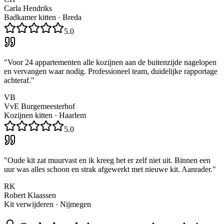
Carla Hendriks
Badkamer kitten
·
Breda
5.0
"
Voor 24 appartementen alle kozijnen aan de buitenzijde nagelopen
en vervangen waar nodig. Professioneel team, duidelijke rapportage
achteraf.
"
VB
VvE Burgemeesterhof
Kozijnen kitten
·
Haarlem
5.0
"
Oude kit zat muurvast en ik kreeg het er zelf niet uit. Binnen een
uur was alles schoon en strak afgewerkt met nieuwe kit. Aanrader.
"
RK
Robert Klaassen
Kit verwijderen
·
Nijmegen