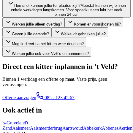
Hoe snel kunnen jullie ter plaatse zijn?
Meestal kunnen wij binnen
enkele werkdagen langskomen. Voor spoedklussen lukt het vaak
binnen 24 uur.
Werken jullie alleen overdag?
Komen er voorrijkosten bij?
Geven jullie garantie?
Welke kit gebruiken jullie?
Mag ik direct na het kitten weer douchen?
Werken jullie ook voor VvE's en aannemers?
Direct een kitter inplannen in
't Veld
?
Binnen 1 werkdag een offerte op maat. Vaste prijs, geen
verrassingen.
Offerte aanvragen
085 - 123 45 67
Ook actief in
's-Graveland
't
Zand
Aalsmeer
Aalsmeerderbrug
Aartswoud
Abbekerk
Abbenes
Aerden