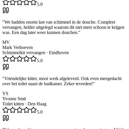
5.0
"
We hadden enorm last van schimmel in de douche. Compleet
vervangen, helder uitgelegd waarom dit niet meer schoon te krijgen
was. Een dag later weer kunnen douchen.
"
MV
Mark Verhoeven
Schimmelkit vervangen
·
Eindhoven
5.0
"
Vriendelijke kitter, mooi werk afgeleverd. Ook even meegedacht
over het toilet naast de badkamer. Zeker tevreden!
"
YS
Yvonne Smit
Toilet kitten
·
Den Haag
5.0