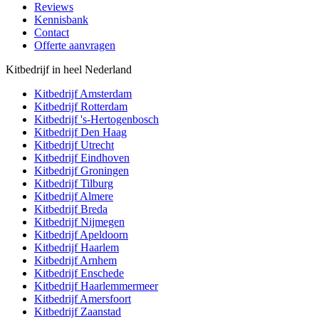
Reviews
Kennisbank
Contact
Offerte aanvragen
Kitbedrijf in heel Nederland
Kitbedrijf
Amsterdam
Kitbedrijf
Rotterdam
Kitbedrijf
's-Hertogenbosch
Kitbedrijf
Den Haag
Kitbedrijf
Utrecht
Kitbedrijf
Eindhoven
Kitbedrijf
Groningen
Kitbedrijf
Tilburg
Kitbedrijf
Almere
Kitbedrijf
Breda
Kitbedrijf
Nijmegen
Kitbedrijf
Apeldoorn
Kitbedrijf
Haarlem
Kitbedrijf
Arnhem
Kitbedrijf
Enschede
Kitbedrijf
Haarlemmermeer
Kitbedrijf
Amersfoort
Kitbedrijf
Zaanstad