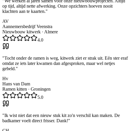
"
We werken al jaren samen voor onze nieuwbouwprojecten. Altijd
op tijd, altijd nette afwerking. Onze opzichters hoeven nooit
klachten aan te kaarten.
"
AV
Aannemersbedrijf Veenstra
Nieuwbouw kitwerk
·
Almere
4.0
"
Tocht onder de ramen is weg, kitwerk ziet er strak uit. Eén ster eraf
omdat ze iets later kwamen dan afgesproken, maar wel netjes
gebeld.
"
Hv
Hans van Dam
Ramen kitten
·
Groningen
5.0
"
Ik wist niet dat een nieuw stuk kit zo'n verschil kan maken. De
badkamer voelt direct frisser. Dank!
"
CH