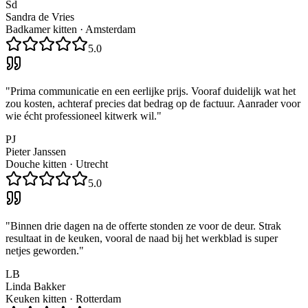
Sd
Sandra de Vries
Badkamer kitten
·
Amsterdam
5.0
"
Prima communicatie en een eerlijke prijs. Vooraf duidelijk wat het
zou kosten, achteraf precies dat bedrag op de factuur. Aanrader voor
wie écht professioneel kitwerk wil.
"
PJ
Pieter Janssen
Douche kitten
·
Utrecht
5.0
"
Binnen drie dagen na de offerte stonden ze voor de deur. Strak
resultaat in de keuken, vooral de naad bij het werkblad is super
netjes geworden.
"
LB
Linda Bakker
Keuken kitten
·
Rotterdam