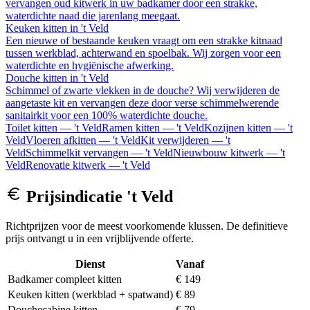
vervangen oud kitwerk in uw badkamer door een strakke,
waterdichte naad die jarenlang meegaat.
Keuken kitten
in
't Veld
Een nieuwe of bestaande keuken vraagt om een strakke kitnaad
tussen werkblad, achterwand en spoelbak. Wij zorgen voor een
waterdichte en hygiënische afwerking.
Douche kitten
in
't Veld
Schimmel of zwarte vlekken in de douche? Wij verwijderen de
aangetaste kit en vervangen deze door verse schimmelwerende
sanitairkit voor een 100% waterdichte douche.
Toilet kitten
—
't Veld
Ramen kitten
—
't Veld
Kozijnen kitten
—
't
Veld
Vloeren afkitten
—
't Veld
Kit verwijderen
—
't
Veld
Schimmelkit vervangen
—
't Veld
Nieuwbouw kitwerk
—
't
Veld
Renovatie kitwerk
—
't Veld
Prijsindicatie
't Veld
Richtprijzen voor de meest voorkomende klussen. De definitieve
prijs ontvangt u in een vrijblijvende offerte.
Dienst
Vanaf
Badkamer compleet kitten
€ 149
Keuken kitten (werkblad + spatwand)
€ 89
Douchecabine kitten
€ 79