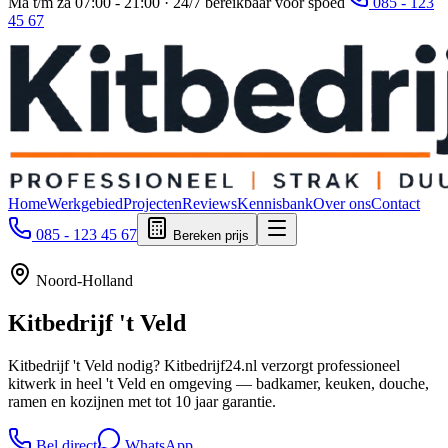
Ma t/m za 07:00 - 21:00 · 24/7 bereikbaar voor spoed
085 - 123
45 67
Home
Werkgebied
Projecten
Reviews
Kennisbank
Over ons
Contact
085 - 123 45 67
Bereken prijs
Noord-Holland
Kitbedrijf
't Veld
Kitbedrijf 't Veld nodig? Kitbedrijf24.nl verzorgt professioneel
kitwerk in heel 't Veld en omgeving — badkamer, keuken, douche,
ramen en kozijnen met tot 10 jaar garantie.
Bel direct
WhatsApp