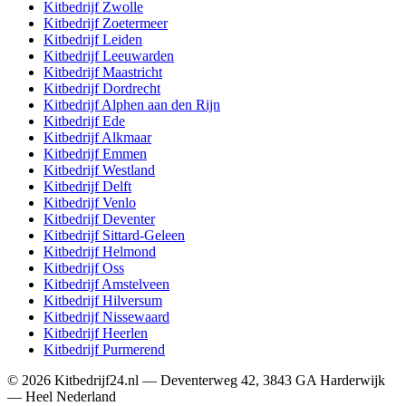
Kitbedrijf
Zwolle
Kitbedrijf
Zoetermeer
Kitbedrijf
Leiden
Kitbedrijf
Leeuwarden
Kitbedrijf
Maastricht
Kitbedrijf
Dordrecht
Kitbedrijf
Alphen aan den Rijn
Kitbedrijf
Ede
Kitbedrijf
Alkmaar
Kitbedrijf
Emmen
Kitbedrijf
Westland
Kitbedrijf
Delft
Kitbedrijf
Venlo
Kitbedrijf
Deventer
Kitbedrijf
Sittard-Geleen
Kitbedrijf
Helmond
Kitbedrijf
Oss
Kitbedrijf
Amstelveen
Kitbedrijf
Hilversum
Kitbedrijf
Nissewaard
Kitbedrijf
Heerlen
Kitbedrijf
Purmerend
©
2026
Kitbedrijf24.nl
—
Deventerweg 42
,
3843 GA
Harderwijk
—
Heel Nederland