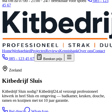
Ma t/m za 07:00 - 21:00 · 24/7 bereikbaar voor spoed
085 - 123
45 67
Home
Werkgebied
Projecten
Reviews
Kennisbank
Over ons
Contact
085 - 123 45 67
Bereken prijs
Zeeland
Kitbedrijf
Sluis
Kitbedrijf Sluis nodig? Kitbedrijf24.nl verzorgt professioneel
kitwerk in heel Sluis en omgeving — badkamer, keuken, douche,
ramen en kozijnen met tot 10 jaar garantie.
Bel direct
WhatsApp