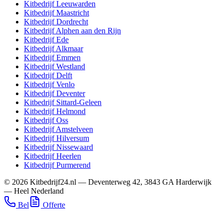
Kitbedrijf
Leeuwarden
Kitbedrijf
Maastricht
Kitbedrijf
Dordrecht
Kitbedrijf
Alphen aan den Rijn
Kitbedrijf
Ede
Kitbedrijf
Alkmaar
Kitbedrijf
Emmen
Kitbedrijf
Westland
Kitbedrijf
Delft
Kitbedrijf
Venlo
Kitbedrijf
Deventer
Kitbedrijf
Sittard-Geleen
Kitbedrijf
Helmond
Kitbedrijf
Oss
Kitbedrijf
Amstelveen
Kitbedrijf
Hilversum
Kitbedrijf
Nissewaard
Kitbedrijf
Heerlen
Kitbedrijf
Purmerend
©
2026
Kitbedrijf24.nl
—
Deventerweg 42
,
3843 GA
Harderwijk
—
Heel Nederland
Bel
Offerte