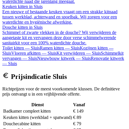
waterdichte naad die jarenlang meegaat.
Keuken kitten
in
Sluis
Een nieuwe of bestaande keuken vraagt om een strakke kitnaad
tussen werkblad, achterwand en spoelbak. Wij zorgen voor een
waterdichte en hygiënische afwerking.
Douche kitten
in
Sluis
Schimmel of zwarte vlekken in de douche? Wij verwijderen de
aangetaste kit en vervangen deze door verse schimmelwerende
sanitairkit voor een 100% waterdichte douche.
Toilet kitten
—
Sluis
Ramen kitten
—
Sluis
Kozijnen kitten
—
Sluis
Vloeren afkitten
—
Sluis
Kit verwijderen
—
Sluis
Schimmelkit
vervangen
—
Sluis
Nieuwbouw kitwerk
—
Sluis
Renovatie kitwerk
—
Sluis
Prijsindicatie
Sluis
Richtprijzen voor de meest voorkomende klussen. De definitieve
prijs ontvangt u in een vrijblijvende offerte.
Dienst
Vanaf
Badkamer compleet kitten
€ 149
Keuken kitten (werkblad + spatwand)
€ 89
Douchecabine kitten
€ 79