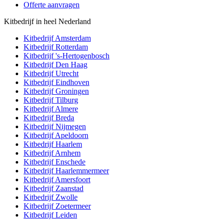
Offerte aanvragen
Kitbedrijf in heel Nederland
Kitbedrijf
Amsterdam
Kitbedrijf
Rotterdam
Kitbedrijf
's-Hertogenbosch
Kitbedrijf
Den Haag
Kitbedrijf
Utrecht
Kitbedrijf
Eindhoven
Kitbedrijf
Groningen
Kitbedrijf
Tilburg
Kitbedrijf
Almere
Kitbedrijf
Breda
Kitbedrijf
Nijmegen
Kitbedrijf
Apeldoorn
Kitbedrijf
Haarlem
Kitbedrijf
Arnhem
Kitbedrijf
Enschede
Kitbedrijf
Haarlemmermeer
Kitbedrijf
Amersfoort
Kitbedrijf
Zaanstad
Kitbedrijf
Zwolle
Kitbedrijf
Zoetermeer
Kitbedrijf
Leiden