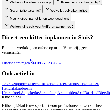
Werken jullie alleen overdag?
Komen er voorrijkosten bij?
Geven jullie garantie?
Welke kit gebruiken jullie?
Mag ik direct na het kitten weer douchen?
Werken jullie ook voor VvE's en aannemers?
Direct een kitter inplannen in
Sluis
?
Binnen 1 werkdag een offerte op maat. Vaste prijs, geen
verrassingen.
Offerte aanvragen
085 - 123 45 67
Ook actief in
's-Gravenpolder
's-Heer-Abtskerke
's-Heer-Arendskerke
's-Heer-
Hendrikskinderen
's-
Heerenhoek
Aagtekerke
Aardenburg
Arnemuiden
Axel
Baarland
Biervli
Kitbedrijf24
.
Kitbedrijf24.nl is uw specialist voor professioneel kitwerk in heel
Nederland. Strakke afwerking, garantie en snelle planning voor