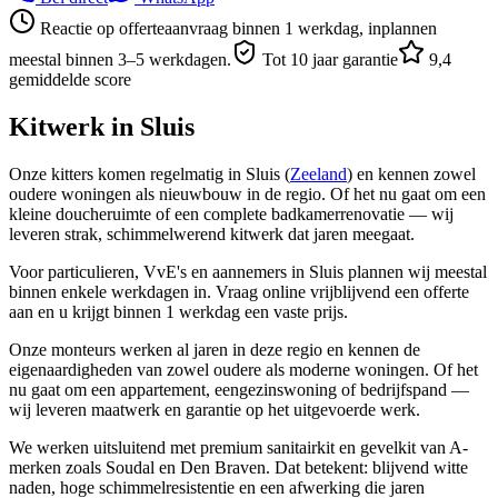
Reactie op offerteaanvraag binnen 1 werkdag, inplannen
meestal binnen 3–5 werkdagen.
Tot 10 jaar garantie
9,4
gemiddelde score
Kitwerk in
Sluis
Onze kitters komen regelmatig in Sluis (
Zeeland
) en kennen zowel
oudere woningen als nieuwbouw in de regio. Of het nu gaat om een
kleine doucheruimte of een complete badkamerrenovatie — wij
leveren strak, schimmelwerend kitwerk dat jaren meegaat.
Voor particulieren, VvE's en aannemers in Sluis plannen wij meestal
binnen enkele werkdagen in. Vraag online vrijblijvend een offerte
aan en u krijgt binnen 1 werkdag een vaste prijs.
Onze monteurs werken al jaren in deze regio en kennen de
eigenaardigheden van zowel oudere als moderne woningen. Of het
nu gaat om een appartement, eengezinswoning of bedrijfspand —
wij leveren maatwerk en garantie op het uitgevoerde werk.
We werken uitsluitend met premium sanitairkit en gevelkit van A-
merken zoals Soudal en Den Braven. Dat betekent: blijvend witte
naden, hoge schimmelresistentie en een afwerking die jaren