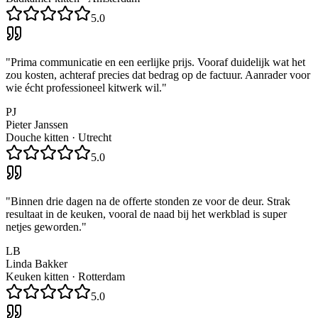
5.0
"
Prima communicatie en een eerlijke prijs. Vooraf duidelijk wat het
zou kosten, achteraf precies dat bedrag op de factuur. Aanrader voor
wie écht professioneel kitwerk wil.
"
PJ
Pieter Janssen
Douche kitten
·
Utrecht
5.0
"
Binnen drie dagen na de offerte stonden ze voor de deur. Strak
resultaat in de keuken, vooral de naad bij het werkblad is super
netjes geworden.
"
LB
Linda Bakker
Keuken kitten
·
Rotterdam
5.0