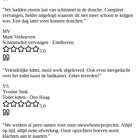
"
We hadden enorm last van schimmel in de douche. Compleet
vervangen, helder uitgelegd waarom dit niet meer schoon te krijgen
was. Een dag later weer kunnen douchen.
"
MV
Mark Verhoeven
Schimmelkit vervangen
·
Eindhoven
5.0
"
Vriendelijke kitter, mooi werk afgeleverd. Ook even meegedacht
over het toilet naast de badkamer. Zeker tevreden!
"
YS
Yvonne Smit
Toilet kitten
·
Den Haag
5.0
"
We werken al jaren samen voor onze nieuwbouwprojecten. Altijd
op tijd, altijd nette afwerking. Onze opzichters hoeven nooit
klachten aan te kaarten.
"