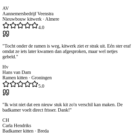
AV
Aannemersbedrijf Veenstra
Nieuwbouw kitwerk
·
Almere
4.0
"
Tocht onder de ramen is weg, kitwerk ziet er strak uit. Eén ster eraf
omdat ze iets later kwamen dan afgesproken, maar wel netjes
gebeld.
"
Hv
Hans van Dam
Ramen kitten
·
Groningen
5.0
"
Ik wist niet dat een nieuw stuk kit zo'n verschil kan maken. De
badkamer voelt direct frisser. Dank!
"
CH
Carla Hendriks
Badkamer kitten
·
Breda