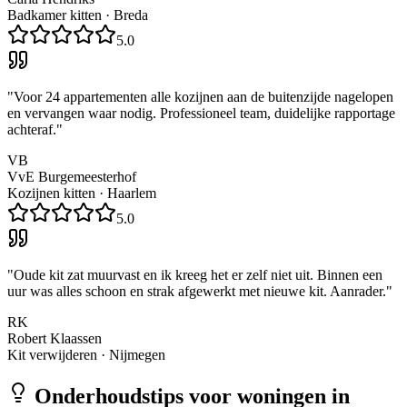
Badkamer kitten
·
Breda
5.0
"
Voor 24 appartementen alle kozijnen aan de buitenzijde nagelopen
en vervangen waar nodig. Professioneel team, duidelijke rapportage
achteraf.
"
VB
VvE Burgemeesterhof
Kozijnen kitten
·
Haarlem
5.0
"
Oude kit zat muurvast en ik kreeg het er zelf niet uit. Binnen een
uur was alles schoon en strak afgewerkt met nieuwe kit. Aanrader.
"
RK
Robert Klaassen
Kit verwijderen
·
Nijmegen
Onderhoudstips voor woningen in