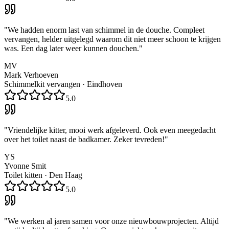
"
We hadden enorm last van schimmel in de douche. Compleet
vervangen, helder uitgelegd waarom dit niet meer schoon te krijgen
was. Een dag later weer kunnen douchen.
"
MV
Mark Verhoeven
Schimmelkit vervangen
·
Eindhoven
5.0
"
Vriendelijke kitter, mooi werk afgeleverd. Ook even meegedacht
over het toilet naast de badkamer. Zeker tevreden!
"
YS
Yvonne Smit
Toilet kitten
·
Den Haag
5.0
"
We werken al jaren samen voor onze nieuwbouwprojecten. Altijd