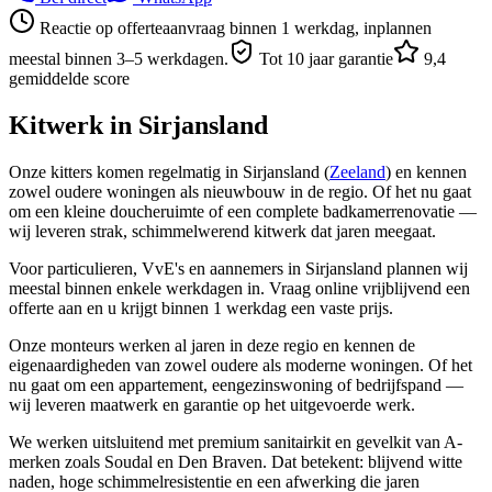
Reactie op offerteaanvraag binnen 1 werkdag, inplannen
meestal binnen 3–5 werkdagen.
Tot 10 jaar garantie
9,4
gemiddelde score
Kitwerk in
Sirjansland
Onze kitters komen regelmatig in Sirjansland (
Zeeland
) en kennen
zowel oudere woningen als nieuwbouw in de regio. Of het nu gaat
om een kleine doucheruimte of een complete badkamerrenovatie —
wij leveren strak, schimmelwerend kitwerk dat jaren meegaat.
Voor particulieren, VvE's en aannemers in Sirjansland plannen wij
meestal binnen enkele werkdagen in. Vraag online vrijblijvend een
offerte aan en u krijgt binnen 1 werkdag een vaste prijs.
Onze monteurs werken al jaren in deze regio en kennen de
eigenaardigheden van zowel oudere als moderne woningen. Of het
nu gaat om een appartement, eengezinswoning of bedrijfspand —
wij leveren maatwerk en garantie op het uitgevoerde werk.
We werken uitsluitend met premium sanitairkit en gevelkit van A-
merken zoals Soudal en Den Braven. Dat betekent: blijvend witte
naden, hoge schimmelresistentie en een afwerking die jaren