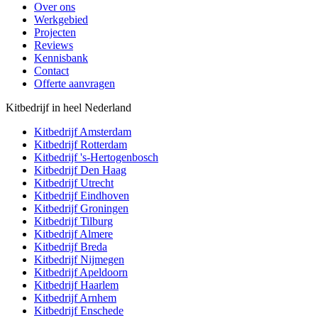
Over ons
Werkgebied
Projecten
Reviews
Kennisbank
Contact
Offerte aanvragen
Kitbedrijf in heel Nederland
Kitbedrijf
Amsterdam
Kitbedrijf
Rotterdam
Kitbedrijf
's-Hertogenbosch
Kitbedrijf
Den Haag
Kitbedrijf
Utrecht
Kitbedrijf
Eindhoven
Kitbedrijf
Groningen
Kitbedrijf
Tilburg
Kitbedrijf
Almere
Kitbedrijf
Breda
Kitbedrijf
Nijmegen
Kitbedrijf
Apeldoorn
Kitbedrijf
Haarlem
Kitbedrijf
Arnhem
Kitbedrijf
Enschede