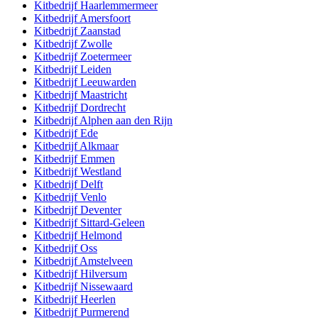
Kitbedrijf
Haarlemmermeer
Kitbedrijf
Amersfoort
Kitbedrijf
Zaanstad
Kitbedrijf
Zwolle
Kitbedrijf
Zoetermeer
Kitbedrijf
Leiden
Kitbedrijf
Leeuwarden
Kitbedrijf
Maastricht
Kitbedrijf
Dordrecht
Kitbedrijf
Alphen aan den Rijn
Kitbedrijf
Ede
Kitbedrijf
Alkmaar
Kitbedrijf
Emmen
Kitbedrijf
Westland
Kitbedrijf
Delft
Kitbedrijf
Venlo
Kitbedrijf
Deventer
Kitbedrijf
Sittard-Geleen
Kitbedrijf
Helmond
Kitbedrijf
Oss
Kitbedrijf
Amstelveen
Kitbedrijf
Hilversum
Kitbedrijf
Nissewaard
Kitbedrijf
Heerlen
Kitbedrijf
Purmerend