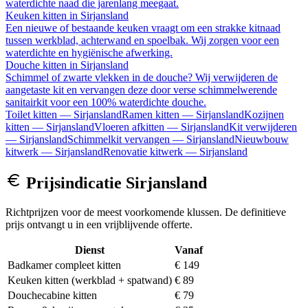
waterdichte naad die jarenlang meegaat.
Keuken kitten
in
Sirjansland
Een nieuwe of bestaande keuken vraagt om een strakke kitnaad
tussen werkblad, achterwand en spoelbak. Wij zorgen voor een
waterdichte en hygiënische afwerking.
Douche kitten
in
Sirjansland
Schimmel of zwarte vlekken in de douche? Wij verwijderen de
aangetaste kit en vervangen deze door verse schimmelwerende
sanitairkit voor een 100% waterdichte douche.
Toilet kitten
—
Sirjansland
Ramen kitten
—
Sirjansland
Kozijnen
kitten
—
Sirjansland
Vloeren afkitten
—
Sirjansland
Kit verwijderen
—
Sirjansland
Schimmelkit vervangen
—
Sirjansland
Nieuwbouw
kitwerk
—
Sirjansland
Renovatie kitwerk
—
Sirjansland
Prijsindicatie
Sirjansland
Richtprijzen voor de meest voorkomende klussen. De definitieve
prijs ontvangt u in een vrijblijvende offerte.
Dienst
Vanaf
Badkamer compleet kitten
€ 149
Keuken kitten (werkblad + spatwand)
€ 89
Douchecabine kitten
€ 79