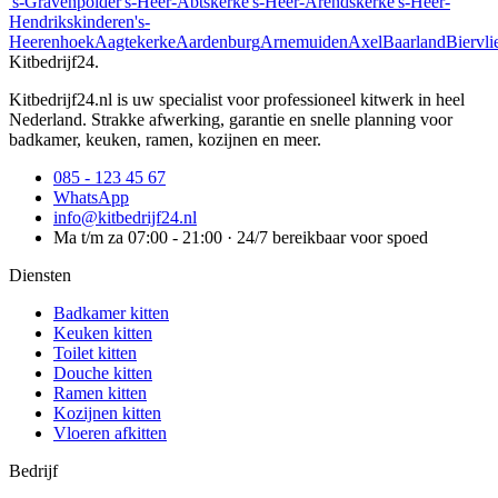
's-Gravenpolder
's-Heer-Abtskerke
's-Heer-Arendskerke
's-Heer-
Hendrikskinderen
's-
Heerenhoek
Aagtekerke
Aardenburg
Arnemuiden
Axel
Baarland
Biervli
Kitbedrijf24
.
Kitbedrijf24.nl is uw specialist voor professioneel kitwerk in heel
Nederland. Strakke afwerking, garantie en snelle planning voor
badkamer, keuken, ramen, kozijnen en meer.
085 - 123 45 67
WhatsApp
info@kitbedrijf24.nl
Ma t/m za 07:00 - 21:00 · 24/7 bereikbaar voor spoed
Diensten
Badkamer kitten
Keuken kitten
Toilet kitten
Douche kitten
Ramen kitten
Kozijnen kitten
Vloeren afkitten
Bedrijf