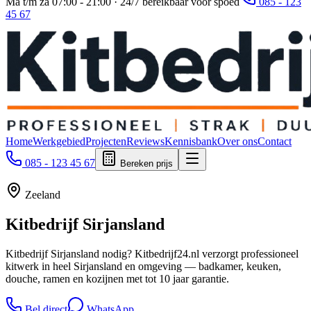
Ma t/m za 07:00 - 21:00 · 24/7 bereikbaar voor spoed
085 - 123
45 67
Home
Werkgebied
Projecten
Reviews
Kennisbank
Over ons
Contact
085 - 123 45 67
Bereken prijs
Zeeland
Kitbedrijf
Sirjansland
Kitbedrijf Sirjansland nodig? Kitbedrijf24.nl verzorgt professioneel
kitwerk in heel Sirjansland en omgeving — badkamer, keuken,
douche, ramen en kozijnen met tot 10 jaar garantie.
Bel direct
WhatsApp