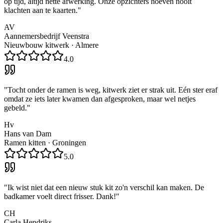
op tijd, altijd nette afwerking. Onze opzichters hoeven nooit
klachten aan te kaarten.
"
AV
Aannemersbedrijf Veenstra
Nieuwbouw kitwerk
·
Almere
4.0
"
Tocht onder de ramen is weg, kitwerk ziet er strak uit. Eén ster eraf
omdat ze iets later kwamen dan afgesproken, maar wel netjes
gebeld.
"
Hv
Hans van Dam
Ramen kitten
·
Groningen
5.0
"
Ik wist niet dat een nieuw stuk kit zo'n verschil kan maken. De
badkamer voelt direct frisser. Dank!
"
CH
Carla Hendriks