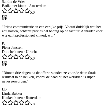
Sandra de Vries
Badkamer kitten
·
Amsterdam
5.0
"
Prima communicatie en een eerlijke prijs. Vooraf duidelijk wat het
zou kosten, achteraf precies dat bedrag op de factuur. Aanrader voor
wie écht professioneel kitwerk wil.
"
PJ
Pieter Janssen
Douche kitten
·
Utrecht
5.0
"
Binnen drie dagen na de offerte stonden ze voor de deur. Strak
resultaat in de keuken, vooral de naad bij het werkblad is super
netjes geworden.
"
LB
Linda Bakker
Keuken kitten
·
Rotterdam
5.0