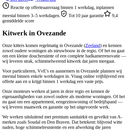
Reactie op offerteaanvraag binnen 1 werkdag, inplannen
meestal binnen 3–5 werkdagen.
Tot 10 jaar garantie
9,4
gemiddelde score
Kitwerk in
Ovezande
Onze kitters komen regelmatig in Ovezande (
Zeeland
) en kennen
zowel oudere woningen als nieuwbouw in de regio. Of het nu gaat
om een kleine doucheruimte of een complete badkamerrenovatie —
wij leveren strak, schimmelwerend kitwerk dat jaren meegaat.
Voor particulieren, VvE's en aannemers in Ovezande plannen wij
meestal binnen enkele werkdagen in. Vraag online vrijblijvend een
offerte aan en u krijgt binnen 1 werkdag een vaste prijs.
Onze monteurs werken al jaren in deze regio en kennen de
eigenaardigheden van zowel oudere als moderne woningen. Of het
nu gaat om een appartement, eengezinswoning of bedrijfspand —
wij leveren maatwerk en garantie op het uitgevoerde werk.
We werken uitsluitend met premium sanitairkit en gevelkit van A-
merken zoals Soudal en Den Braven. Dat betekent: blijvend witte
naden, hoge schimmelresistentie en een afwerking die jaren