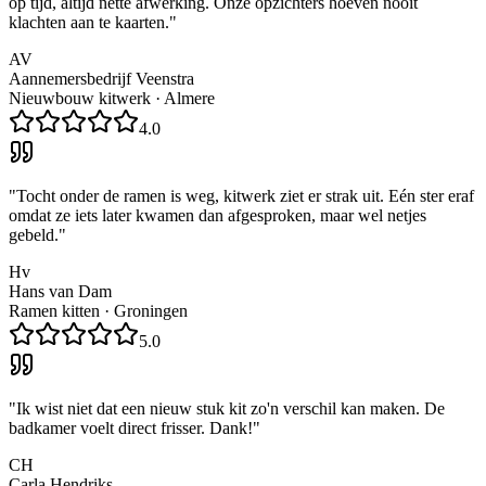
op tijd, altijd nette afwerking. Onze opzichters hoeven nooit
klachten aan te kaarten.
"
AV
Aannemersbedrijf Veenstra
Nieuwbouw kitwerk
·
Almere
4.0
"
Tocht onder de ramen is weg, kitwerk ziet er strak uit. Eén ster eraf
omdat ze iets later kwamen dan afgesproken, maar wel netjes
gebeld.
"
Hv
Hans van Dam
Ramen kitten
·
Groningen
5.0
"
Ik wist niet dat een nieuw stuk kit zo'n verschil kan maken. De
badkamer voelt direct frisser. Dank!
"
CH
Carla Hendriks