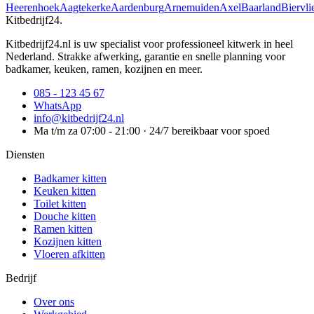
Heerenhoek
Aagtekerke
Aardenburg
Arnemuiden
Axel
Baarland
Biervli
Kitbedrijf24
.
Kitbedrijf24.nl is uw specialist voor professioneel kitwerk in heel
Nederland. Strakke afwerking, garantie en snelle planning voor
badkamer, keuken, ramen, kozijnen en meer.
085 - 123 45 67
WhatsApp
info@kitbedrijf24.nl
Ma t/m za 07:00 - 21:00 · 24/7 bereikbaar voor spoed
Diensten
Badkamer kitten
Keuken kitten
Toilet kitten
Douche kitten
Ramen kitten
Kozijnen kitten
Vloeren afkitten
Bedrijf
Over ons