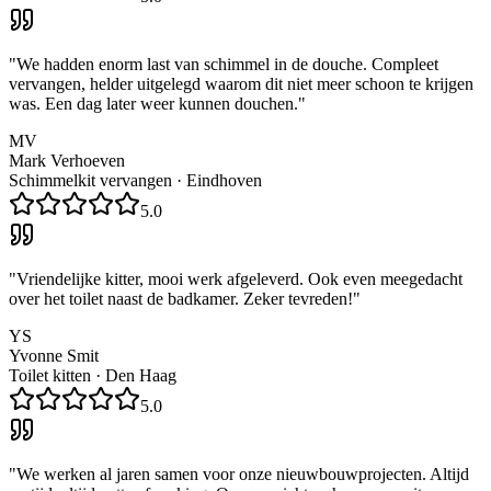
"
We hadden enorm last van schimmel in de douche. Compleet
vervangen, helder uitgelegd waarom dit niet meer schoon te krijgen
was. Een dag later weer kunnen douchen.
"
MV
Mark Verhoeven
Schimmelkit vervangen
·
Eindhoven
5.0
"
Vriendelijke kitter, mooi werk afgeleverd. Ook even meegedacht
over het toilet naast de badkamer. Zeker tevreden!
"
YS
Yvonne Smit
Toilet kitten
·
Den Haag
5.0
"
We werken al jaren samen voor onze nieuwbouwprojecten. Altijd