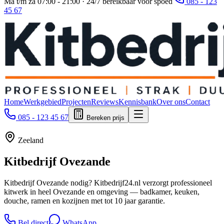
Ma t/m za 07:00 - 21:00 · 24/7 bereikbaar voor spoed
085 - 123
45 67
Home
Werkgebied
Projecten
Reviews
Kennisbank
Over ons
Contact
085 - 123 45 67
Bereken prijs
Zeeland
Kitbedrijf
Ovezande
Kitbedrijf Ovezande nodig? Kitbedrijf24.nl verzorgt professioneel
kitwerk in heel Ovezande en omgeving — badkamer, keuken,
douche, ramen en kozijnen met tot 10 jaar garantie.
Bel direct
WhatsApp