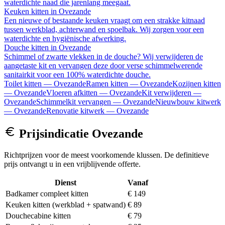
waterdichte naad die jarenlang meegaat.
Keuken kitten
in
Ovezande
Een nieuwe of bestaande keuken vraagt om een strakke kitnaad
tussen werkblad, achterwand en spoelbak. Wij zorgen voor een
waterdichte en hygiënische afwerking.
Douche kitten
in
Ovezande
Schimmel of zwarte vlekken in de douche? Wij verwijderen de
aangetaste kit en vervangen deze door verse schimmelwerende
sanitairkit voor een 100% waterdichte douche.
Toilet kitten
—
Ovezande
Ramen kitten
—
Ovezande
Kozijnen kitten
—
Ovezande
Vloeren afkitten
—
Ovezande
Kit verwijderen
—
Ovezande
Schimmelkit vervangen
—
Ovezande
Nieuwbouw kitwerk
—
Ovezande
Renovatie kitwerk
—
Ovezande
Prijsindicatie
Ovezande
Richtprijzen voor de meest voorkomende klussen. De definitieve
prijs ontvangt u in een vrijblijvende offerte.
Dienst
Vanaf
Badkamer compleet kitten
€ 149
Keuken kitten (werkblad + spatwand)
€ 89
Douchecabine kitten
€ 79