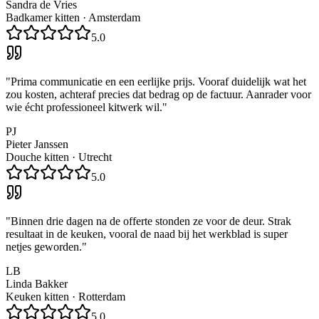
Sandra de Vries
Badkamer kitten
·
Amsterdam
5.0
"
Prima communicatie en een eerlijke prijs. Vooraf duidelijk wat het
zou kosten, achteraf precies dat bedrag op de factuur. Aanrader voor
wie écht professioneel kitwerk wil.
"
PJ
Pieter Janssen
Douche kitten
·
Utrecht
5.0
"
Binnen drie dagen na de offerte stonden ze voor de deur. Strak
resultaat in de keuken, vooral de naad bij het werkblad is super
netjes geworden.
"
LB
Linda Bakker
Keuken kitten
·
Rotterdam
5.0