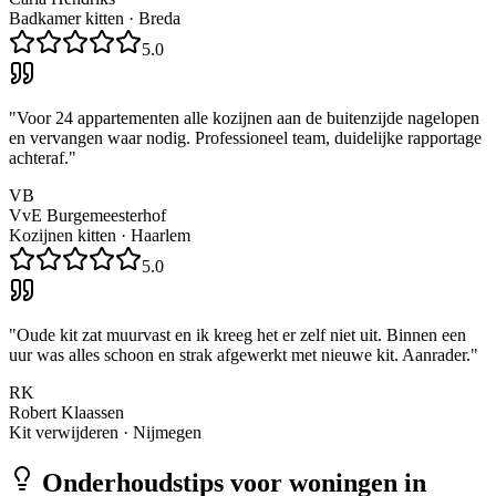
Badkamer kitten
·
Breda
5.0
"
Voor 24 appartementen alle kozijnen aan de buitenzijde nagelopen
en vervangen waar nodig. Professioneel team, duidelijke rapportage
achteraf.
"
VB
VvE Burgemeesterhof
Kozijnen kitten
·
Haarlem
5.0
"
Oude kit zat muurvast en ik kreeg het er zelf niet uit. Binnen een
uur was alles schoon en strak afgewerkt met nieuwe kit. Aanrader.
"
RK
Robert Klaassen
Kit verwijderen
·
Nijmegen
Onderhoudstips voor woningen in