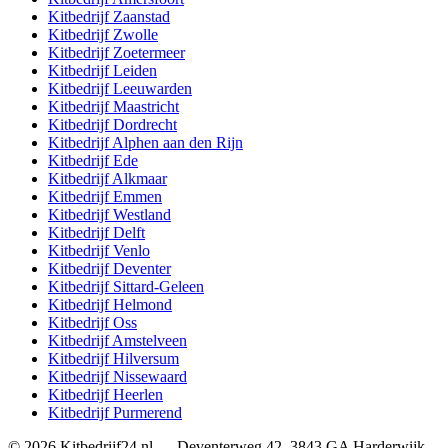
Kitbedrijf
Zaanstad
Kitbedrijf
Zwolle
Kitbedrijf
Zoetermeer
Kitbedrijf
Leiden
Kitbedrijf
Leeuwarden
Kitbedrijf
Maastricht
Kitbedrijf
Dordrecht
Kitbedrijf
Alphen aan den Rijn
Kitbedrijf
Ede
Kitbedrijf
Alkmaar
Kitbedrijf
Emmen
Kitbedrijf
Westland
Kitbedrijf
Delft
Kitbedrijf
Venlo
Kitbedrijf
Deventer
Kitbedrijf
Sittard-Geleen
Kitbedrijf
Helmond
Kitbedrijf
Oss
Kitbedrijf
Amstelveen
Kitbedrijf
Hilversum
Kitbedrijf
Nissewaard
Kitbedrijf
Heerlen
Kitbedrijf
Purmerend
©
2026
Kitbedrijf24.nl
—
Deventerweg 42
,
3843 GA
Harderwijk