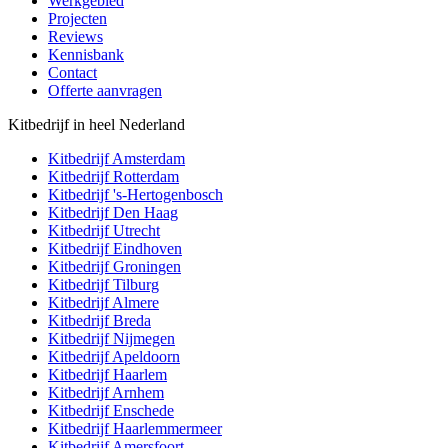
Werkgebied
Projecten
Reviews
Kennisbank
Contact
Offerte aanvragen
Kitbedrijf in heel Nederland
Kitbedrijf
Amsterdam
Kitbedrijf
Rotterdam
Kitbedrijf
's-Hertogenbosch
Kitbedrijf
Den Haag
Kitbedrijf
Utrecht
Kitbedrijf
Eindhoven
Kitbedrijf
Groningen
Kitbedrijf
Tilburg
Kitbedrijf
Almere
Kitbedrijf
Breda
Kitbedrijf
Nijmegen
Kitbedrijf
Apeldoorn
Kitbedrijf
Haarlem
Kitbedrijf
Arnhem
Kitbedrijf
Enschede
Kitbedrijf
Haarlemmermeer
Kitbedrijf
Amersfoort