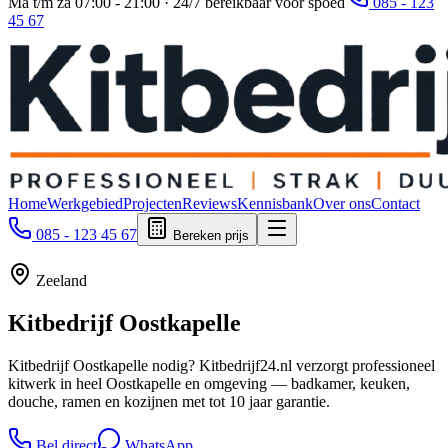
Ma t/m za 07:00 - 21:00 · 24/7 bereikbaar voor spoed
085 - 123
45 67
Home
Werkgebied
Projecten
Reviews
Kennisbank
Over ons
Contact
085 - 123 45 67
Bereken prijs
Zeeland
Kitbedrijf
Oostkapelle
Kitbedrijf Oostkapelle nodig? Kitbedrijf24.nl verzorgt professioneel
kitwerk in heel Oostkapelle en omgeving — badkamer, keuken,
douche, ramen en kozijnen met tot 10 jaar garantie.
Bel direct
WhatsApp