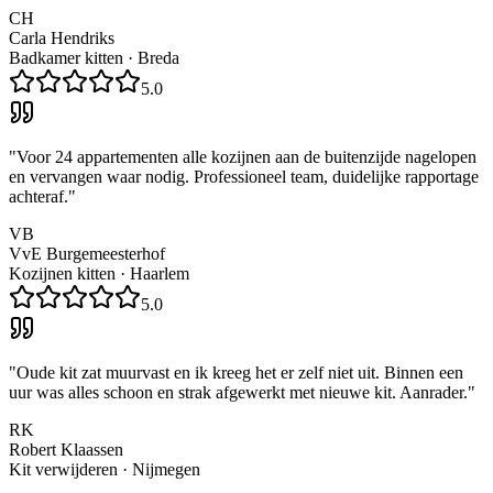
CH
Carla Hendriks
Badkamer kitten
·
Breda
5.0
"
Voor 24 appartementen alle kozijnen aan de buitenzijde nagelopen
en vervangen waar nodig. Professioneel team, duidelijke rapportage
achteraf.
"
VB
VvE Burgemeesterhof
Kozijnen kitten
·
Haarlem
5.0
"
Oude kit zat muurvast en ik kreeg het er zelf niet uit. Binnen een
uur was alles schoon en strak afgewerkt met nieuwe kit. Aanrader.
"
RK
Robert Klaassen
Kit verwijderen
·
Nijmegen