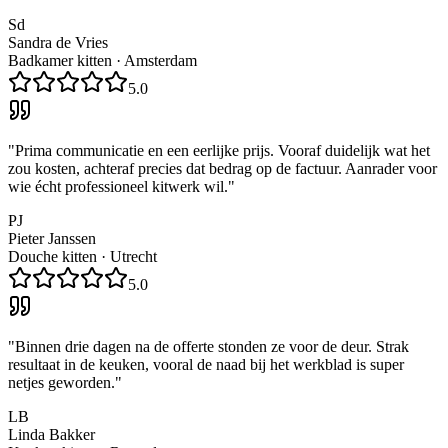
Sd
Sandra de Vries
Badkamer kitten
·
Amsterdam
5.0
"
Prima communicatie en een eerlijke prijs. Vooraf duidelijk wat het
zou kosten, achteraf precies dat bedrag op de factuur. Aanrader voor
wie écht professioneel kitwerk wil.
"
PJ
Pieter Janssen
Douche kitten
·
Utrecht
5.0
"
Binnen drie dagen na de offerte stonden ze voor de deur. Strak
resultaat in de keuken, vooral de naad bij het werkblad is super
netjes geworden.
"
LB
Linda Bakker