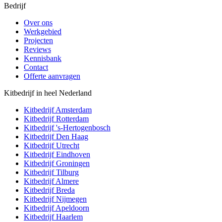
Bedrijf
Over ons
Werkgebied
Projecten
Reviews
Kennisbank
Contact
Offerte aanvragen
Kitbedrijf in heel Nederland
Kitbedrijf
Amsterdam
Kitbedrijf
Rotterdam
Kitbedrijf
's-Hertogenbosch
Kitbedrijf
Den Haag
Kitbedrijf
Utrecht
Kitbedrijf
Eindhoven
Kitbedrijf
Groningen
Kitbedrijf
Tilburg
Kitbedrijf
Almere
Kitbedrijf
Breda
Kitbedrijf
Nijmegen
Kitbedrijf
Apeldoorn
Kitbedrijf
Haarlem