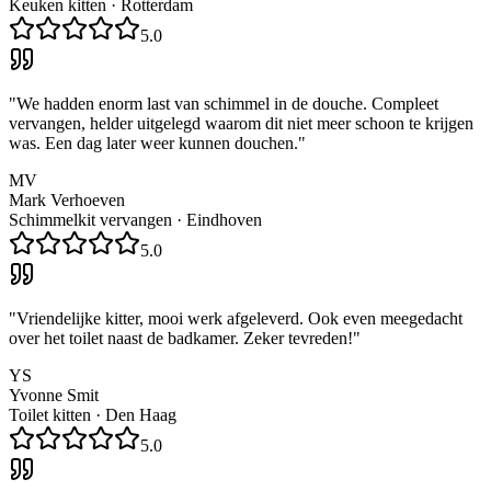
Keuken kitten
·
Rotterdam
5.0
"
We hadden enorm last van schimmel in de douche. Compleet
vervangen, helder uitgelegd waarom dit niet meer schoon te krijgen
was. Een dag later weer kunnen douchen.
"
MV
Mark Verhoeven
Schimmelkit vervangen
·
Eindhoven
5.0
"
Vriendelijke kitter, mooi werk afgeleverd. Ook even meegedacht
over het toilet naast de badkamer. Zeker tevreden!
"
YS
Yvonne Smit
Toilet kitten
·
Den Haag
5.0