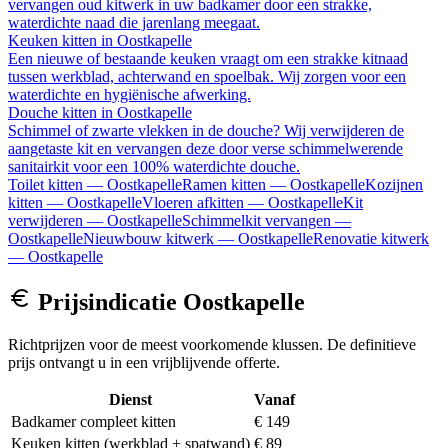
vervangen oud kitwerk in uw badkamer door een strakke,
waterdichte naad die jarenlang meegaat.
Keuken kitten
in
Oostkapelle
Een nieuwe of bestaande keuken vraagt om een strakke kitnaad
tussen werkblad, achterwand en spoelbak. Wij zorgen voor een
waterdichte en hygiënische afwerking.
Douche kitten
in
Oostkapelle
Schimmel of zwarte vlekken in de douche? Wij verwijderen de
aangetaste kit en vervangen deze door verse schimmelwerende
sanitairkit voor een 100% waterdichte douche.
Toilet kitten
—
Oostkapelle
Ramen kitten
—
Oostkapelle
Kozijnen
kitten
—
Oostkapelle
Vloeren afkitten
—
Oostkapelle
Kit
verwijderen
—
Oostkapelle
Schimmelkit vervangen
—
Oostkapelle
Nieuwbouw kitwerk
—
Oostkapelle
Renovatie kitwerk
—
Oostkapelle
Prijsindicatie
Oostkapelle
Richtprijzen voor de meest voorkomende klussen. De definitieve
prijs ontvangt u in een vrijblijvende offerte.
Dienst
Vanaf
Badkamer compleet kitten
€ 149
Keuken kitten (werkblad + spatwand)
€ 89