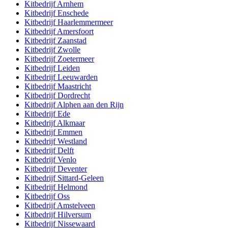
Kitbedrijf
Arnhem
Kitbedrijf
Enschede
Kitbedrijf
Haarlemmermeer
Kitbedrijf
Amersfoort
Kitbedrijf
Zaanstad
Kitbedrijf
Zwolle
Kitbedrijf
Zoetermeer
Kitbedrijf
Leiden
Kitbedrijf
Leeuwarden
Kitbedrijf
Maastricht
Kitbedrijf
Dordrecht
Kitbedrijf
Alphen aan den Rijn
Kitbedrijf
Ede
Kitbedrijf
Alkmaar
Kitbedrijf
Emmen
Kitbedrijf
Westland
Kitbedrijf
Delft
Kitbedrijf
Venlo
Kitbedrijf
Deventer
Kitbedrijf
Sittard-Geleen
Kitbedrijf
Helmond
Kitbedrijf
Oss
Kitbedrijf
Amstelveen
Kitbedrijf
Hilversum
Kitbedrijf
Nissewaard