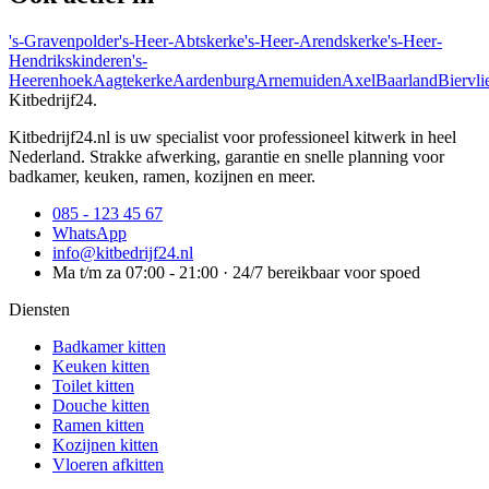
's-Gravenpolder
's-Heer-Abtskerke
's-Heer-Arendskerke
's-Heer-
Hendrikskinderen
's-
Heerenhoek
Aagtekerke
Aardenburg
Arnemuiden
Axel
Baarland
Biervli
Kitbedrijf24
.
Kitbedrijf24.nl is uw specialist voor professioneel kitwerk in heel
Nederland. Strakke afwerking, garantie en snelle planning voor
badkamer, keuken, ramen, kozijnen en meer.
085 - 123 45 67
WhatsApp
info@kitbedrijf24.nl
Ma t/m za 07:00 - 21:00 · 24/7 bereikbaar voor spoed
Diensten
Badkamer kitten
Keuken kitten
Toilet kitten
Douche kitten
Ramen kitten
Kozijnen kitten
Vloeren afkitten