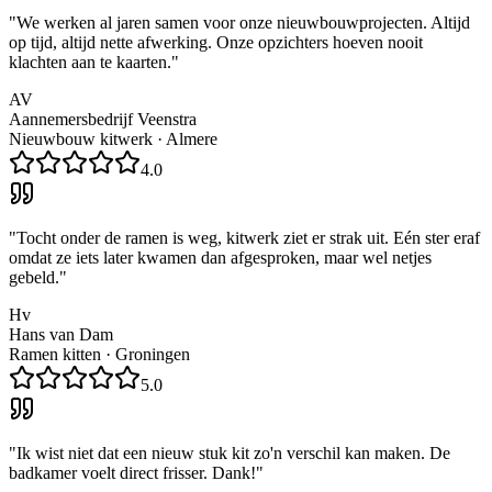
"
We werken al jaren samen voor onze nieuwbouwprojecten. Altijd
op tijd, altijd nette afwerking. Onze opzichters hoeven nooit
klachten aan te kaarten.
"
AV
Aannemersbedrijf Veenstra
Nieuwbouw kitwerk
·
Almere
4.0
"
Tocht onder de ramen is weg, kitwerk ziet er strak uit. Eén ster eraf
omdat ze iets later kwamen dan afgesproken, maar wel netjes
gebeld.
"
Hv
Hans van Dam
Ramen kitten
·
Groningen
5.0
"
Ik wist niet dat een nieuw stuk kit zo'n verschil kan maken. De
badkamer voelt direct frisser. Dank!
"