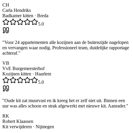
CH
Carla Hendriks
Badkamer kitten
·
Breda
5.0
"
Voor 24 appartementen alle kozijnen aan de buitenzijde nagelopen
en vervangen waar nodig. Professioneel team, duidelijke rapportage
achteraf.
"
VB
VvE Burgemeesterhof
Kozijnen kitten
·
Haarlem
5.0
"
Oude kit zat muurvast en ik kreeg het er zelf niet uit. Binnen een
uur was alles schoon en strak afgewerkt met nieuwe kit. Aanrader.
"
RK
Robert Klaassen
Kit verwijderen
·
Nijmegen