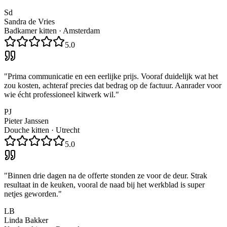
Sd
Sandra de Vries
Badkamer kitten
·
Amsterdam
5.0
"
Prima communicatie en een eerlijke prijs. Vooraf duidelijk wat het
zou kosten, achteraf precies dat bedrag op de factuur. Aanrader voor
wie écht professioneel kitwerk wil.
"
PJ
Pieter Janssen
Douche kitten
·
Utrecht
5.0
"
Binnen drie dagen na de offerte stonden ze voor de deur. Strak
resultaat in de keuken, vooral de naad bij het werkblad is super
netjes geworden.
"
LB
Linda Bakker