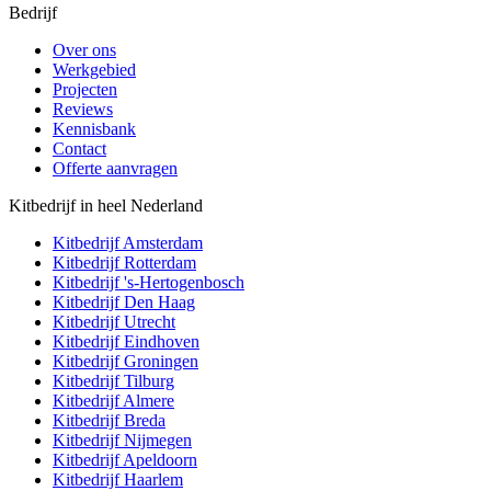
Bedrijf
Over ons
Werkgebied
Projecten
Reviews
Kennisbank
Contact
Offerte aanvragen
Kitbedrijf in heel Nederland
Kitbedrijf
Amsterdam
Kitbedrijf
Rotterdam
Kitbedrijf
's-Hertogenbosch
Kitbedrijf
Den Haag
Kitbedrijf
Utrecht
Kitbedrijf
Eindhoven
Kitbedrijf
Groningen
Kitbedrijf
Tilburg
Kitbedrijf
Almere
Kitbedrijf
Breda
Kitbedrijf
Nijmegen
Kitbedrijf
Apeldoorn
Kitbedrijf
Haarlem