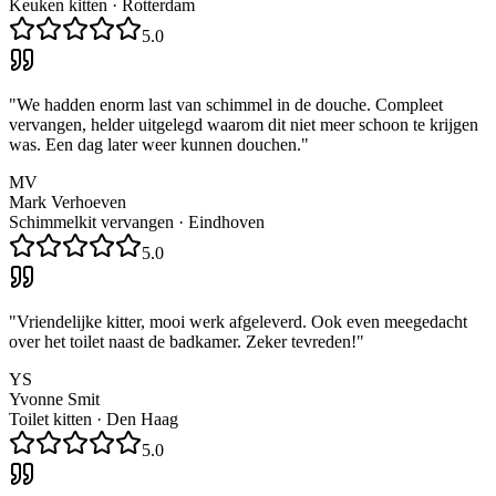
Keuken kitten
·
Rotterdam
5.0
"
We hadden enorm last van schimmel in de douche. Compleet
vervangen, helder uitgelegd waarom dit niet meer schoon te krijgen
was. Een dag later weer kunnen douchen.
"
MV
Mark Verhoeven
Schimmelkit vervangen
·
Eindhoven
5.0
"
Vriendelijke kitter, mooi werk afgeleverd. Ook even meegedacht
over het toilet naast de badkamer. Zeker tevreden!
"
YS
Yvonne Smit
Toilet kitten
·
Den Haag
5.0