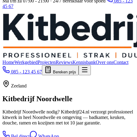
Ma t/m za 07:00 - 21:00 · 24/7 bereikbaar voor spoed
085 - 123
45 67
Home
Werkgebied
Projecten
Reviews
Kennisbank
Over ons
Contact
085 - 123 45 67
Bereken prijs
Zeeland
Kitbedrijf
Noordwelle
Kitbedrijf Noordwelle nodig? Kitbedrijf24.nl verzorgt professioneel
kitwerk in heel Noordwelle en omgeving — badkamer, keuken,
douche, ramen en kozijnen met tot 10 jaar garantie.
Bel direct
WhatsApp