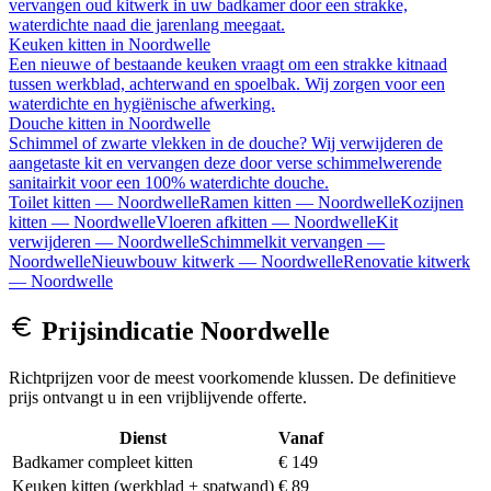
vervangen oud kitwerk in uw badkamer door een strakke,
waterdichte naad die jarenlang meegaat.
Keuken kitten
in
Noordwelle
Een nieuwe of bestaande keuken vraagt om een strakke kitnaad
tussen werkblad, achterwand en spoelbak. Wij zorgen voor een
waterdichte en hygiënische afwerking.
Douche kitten
in
Noordwelle
Schimmel of zwarte vlekken in de douche? Wij verwijderen de
aangetaste kit en vervangen deze door verse schimmelwerende
sanitairkit voor een 100% waterdichte douche.
Toilet kitten
—
Noordwelle
Ramen kitten
—
Noordwelle
Kozijnen
kitten
—
Noordwelle
Vloeren afkitten
—
Noordwelle
Kit
verwijderen
—
Noordwelle
Schimmelkit vervangen
—
Noordwelle
Nieuwbouw kitwerk
—
Noordwelle
Renovatie kitwerk
—
Noordwelle
Prijsindicatie
Noordwelle
Richtprijzen voor de meest voorkomende klussen. De definitieve
prijs ontvangt u in een vrijblijvende offerte.
Dienst
Vanaf
Badkamer compleet kitten
€ 149
Keuken kitten (werkblad + spatwand)
€ 89