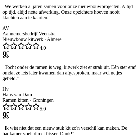
"
We werken al jaren samen voor onze nieuwbouwprojecten. Altijd
op tijd, altijd nette afwerking. Onze opzichters hoeven nooit
klachten aan te kaarten.
"
AV
Aannemersbedrijf Veenstra
Nieuwbouw kitwerk
·
Almere
4.0
"
Tocht onder de ramen is weg, kitwerk ziet er strak uit. Eén ster eraf
omdat ze iets later kwamen dan afgesproken, maar wel netjes
gebeld.
"
Hv
Hans van Dam
Ramen kitten
·
Groningen
5.0
"
Ik wist niet dat een nieuw stuk kit zo'n verschil kan maken. De
badkamer voelt direct frisser. Dank!
"