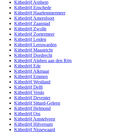
Kitbedrijf
Arnhem
Kitbedrijf
Enschede
Kitbedrijf
Haarlemmermeer
Kitbedrijf
Amersfoort
Kitbedrijf
Zaanstad
Kitbedrijf
Zwolle
Kitbedrijf
Zoetermeer
Kitbedrijf
Leiden
Kitbedrijf
Leeuwarden
Kitbedrijf
Maastricht
Kitbedrijf
Dordrecht
Kitbedrijf
Alphen aan den Rijn
Kitbedrijf
Ede
Kitbedrijf
Alkmaar
Kitbedrijf
Emmen
Kitbedrijf
Westland
Kitbedrijf
Delft
Kitbedrijf
Venlo
Kitbedrijf
Deventer
Kitbedrijf
Sittard-Geleen
Kitbedrijf
Helmond
Kitbedrijf
Oss
Kitbedrijf
Amstelveen
Kitbedrijf
Hilversum
Kitbedrijf
Nissewaard