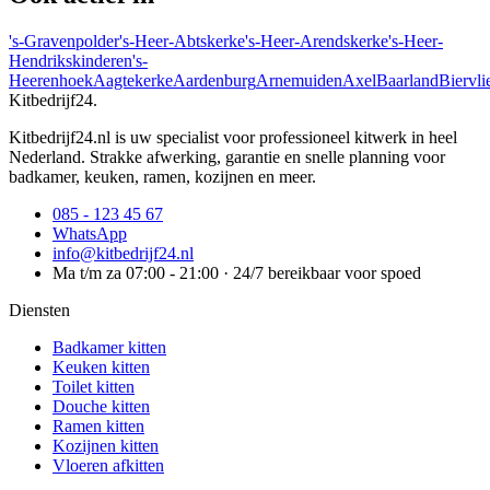
's-Gravenpolder
's-Heer-Abtskerke
's-Heer-Arendskerke
's-Heer-
Hendrikskinderen
's-
Heerenhoek
Aagtekerke
Aardenburg
Arnemuiden
Axel
Baarland
Biervli
Kitbedrijf24
.
Kitbedrijf24.nl is uw specialist voor professioneel kitwerk in heel
Nederland. Strakke afwerking, garantie en snelle planning voor
badkamer, keuken, ramen, kozijnen en meer.
085 - 123 45 67
WhatsApp
info@kitbedrijf24.nl
Ma t/m za 07:00 - 21:00 · 24/7 bereikbaar voor spoed
Diensten
Badkamer kitten
Keuken kitten
Toilet kitten
Douche kitten
Ramen kitten
Kozijnen kitten
Vloeren afkitten