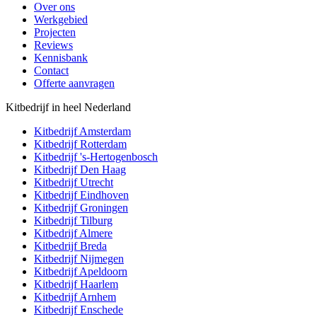
Over ons
Werkgebied
Projecten
Reviews
Kennisbank
Contact
Offerte aanvragen
Kitbedrijf in heel Nederland
Kitbedrijf
Amsterdam
Kitbedrijf
Rotterdam
Kitbedrijf
's-Hertogenbosch
Kitbedrijf
Den Haag
Kitbedrijf
Utrecht
Kitbedrijf
Eindhoven
Kitbedrijf
Groningen
Kitbedrijf
Tilburg
Kitbedrijf
Almere
Kitbedrijf
Breda
Kitbedrijf
Nijmegen
Kitbedrijf
Apeldoorn
Kitbedrijf
Haarlem
Kitbedrijf
Arnhem
Kitbedrijf
Enschede