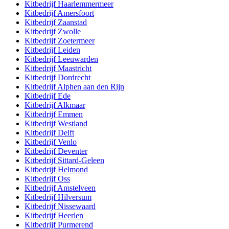
Kitbedrijf
Haarlemmermeer
Kitbedrijf
Amersfoort
Kitbedrijf
Zaanstad
Kitbedrijf
Zwolle
Kitbedrijf
Zoetermeer
Kitbedrijf
Leiden
Kitbedrijf
Leeuwarden
Kitbedrijf
Maastricht
Kitbedrijf
Dordrecht
Kitbedrijf
Alphen aan den Rijn
Kitbedrijf
Ede
Kitbedrijf
Alkmaar
Kitbedrijf
Emmen
Kitbedrijf
Westland
Kitbedrijf
Delft
Kitbedrijf
Venlo
Kitbedrijf
Deventer
Kitbedrijf
Sittard-Geleen
Kitbedrijf
Helmond
Kitbedrijf
Oss
Kitbedrijf
Amstelveen
Kitbedrijf
Hilversum
Kitbedrijf
Nissewaard
Kitbedrijf
Heerlen
Kitbedrijf
Purmerend