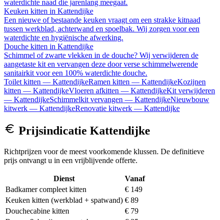
waterdichte naad die jarenlang meegaat.
Keuken kitten
in
Kattendijke
Een nieuwe of bestaande keuken vraagt om een strakke kitnaad
tussen werkblad, achterwand en spoelbak. Wij zorgen voor een
waterdichte en hygiënische afwerking.
Douche kitten
in
Kattendijke
Schimmel of zwarte vlekken in de douche? Wij verwijderen de
aangetaste kit en vervangen deze door verse schimmelwerende
sanitairkit voor een 100% waterdichte douche.
Toilet kitten
—
Kattendijke
Ramen kitten
—
Kattendijke
Kozijnen
kitten
—
Kattendijke
Vloeren afkitten
—
Kattendijke
Kit verwijderen
—
Kattendijke
Schimmelkit vervangen
—
Kattendijke
Nieuwbouw
kitwerk
—
Kattendijke
Renovatie kitwerk
—
Kattendijke
Prijsindicatie
Kattendijke
Richtprijzen voor de meest voorkomende klussen. De definitieve
prijs ontvangt u in een vrijblijvende offerte.
Dienst
Vanaf
Badkamer compleet kitten
€ 149
Keuken kitten (werkblad + spatwand)
€ 89
Douchecabine kitten
€ 79