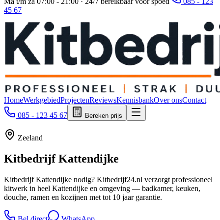
Ma t/m za 07:00 - 21:00 · 24/7 bereikbaar voor spoed
085 - 123
45 67
Home
Werkgebied
Projecten
Reviews
Kennisbank
Over ons
Contact
085 - 123 45 67
Bereken prijs
Zeeland
Kitbedrijf
Kattendijke
Kitbedrijf Kattendijke nodig? Kitbedrijf24.nl verzorgt professioneel
kitwerk in heel Kattendijke en omgeving — badkamer, keuken,
douche, ramen en kozijnen met tot 10 jaar garantie.
Bel direct
WhatsApp