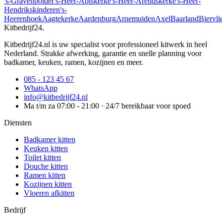
's-Gravenpolder
's-Heer-Abtskerke
's-Heer-Arendskerke
's-Heer-
Hendrikskinderen
's-
Heerenhoek
Aagtekerke
Aardenburg
Arnemuiden
Axel
Baarland
Biervli
Kitbedrijf24
.
Kitbedrijf24.nl is uw specialist voor professioneel kitwerk in heel
Nederland. Strakke afwerking, garantie en snelle planning voor
badkamer, keuken, ramen, kozijnen en meer.
085 - 123 45 67
WhatsApp
info@kitbedrijf24.nl
Ma t/m za 07:00 - 21:00 · 24/7 bereikbaar voor spoed
Diensten
Badkamer kitten
Keuken kitten
Toilet kitten
Douche kitten
Ramen kitten
Kozijnen kitten
Vloeren afkitten
Bedrijf