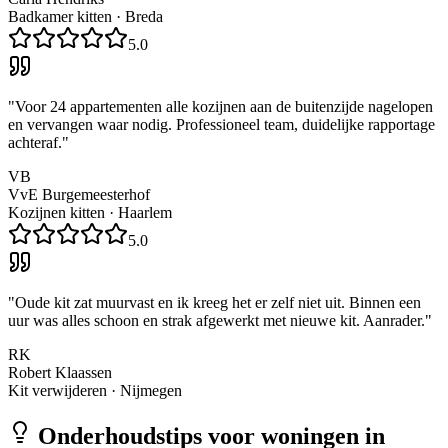
Badkamer kitten
·
Breda
5.0
"
Voor 24 appartementen alle kozijnen aan de buitenzijde nagelopen
en vervangen waar nodig. Professioneel team, duidelijke rapportage
achteraf.
"
VB
VvE Burgemeesterhof
Kozijnen kitten
·
Haarlem
5.0
"
Oude kit zat muurvast en ik kreeg het er zelf niet uit. Binnen een
uur was alles schoon en strak afgewerkt met nieuwe kit. Aanrader.
"
RK
Robert Klaassen
Kit verwijderen
·
Nijmegen
Onderhoudstips voor woningen in