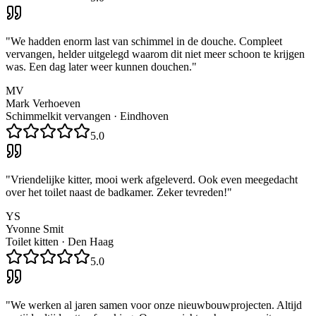
"
We hadden enorm last van schimmel in de douche. Compleet
vervangen, helder uitgelegd waarom dit niet meer schoon te krijgen
was. Een dag later weer kunnen douchen.
"
MV
Mark Verhoeven
Schimmelkit vervangen
·
Eindhoven
5.0
"
Vriendelijke kitter, mooi werk afgeleverd. Ook even meegedacht
over het toilet naast de badkamer. Zeker tevreden!
"
YS
Yvonne Smit
Toilet kitten
·
Den Haag
5.0
"
We werken al jaren samen voor onze nieuwbouwprojecten. Altijd