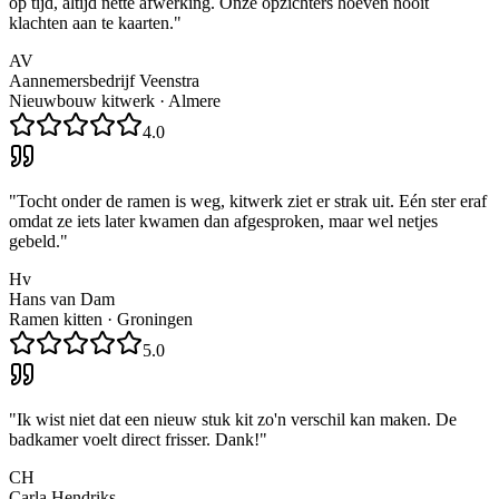
op tijd, altijd nette afwerking. Onze opzichters hoeven nooit
klachten aan te kaarten.
"
AV
Aannemersbedrijf Veenstra
Nieuwbouw kitwerk
·
Almere
4.0
"
Tocht onder de ramen is weg, kitwerk ziet er strak uit. Eén ster eraf
omdat ze iets later kwamen dan afgesproken, maar wel netjes
gebeld.
"
Hv
Hans van Dam
Ramen kitten
·
Groningen
5.0
"
Ik wist niet dat een nieuw stuk kit zo'n verschil kan maken. De
badkamer voelt direct frisser. Dank!
"
CH
Carla Hendriks