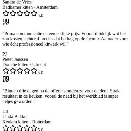
Sandra de Vries
Badkamer kitten
·
Amsterdam
5.0
"
Prima communicatie en een eerlijke prijs. Vooraf duidelijk wat het
zou kosten, achteraf precies dat bedrag op de factuur. Aanrader voor
wie écht professioneel kitwerk wil.
"
PJ
Pieter Janssen
Douche kitten
·
Utrecht
5.0
"
Binnen drie dagen na de offerte stonden ze voor de deur. Strak
resultaat in de keuken, vooral de naad bij het werkblad is super
netjes geworden.
"
LB
Linda Bakker
Keuken kitten
·
Rotterdam
5.0