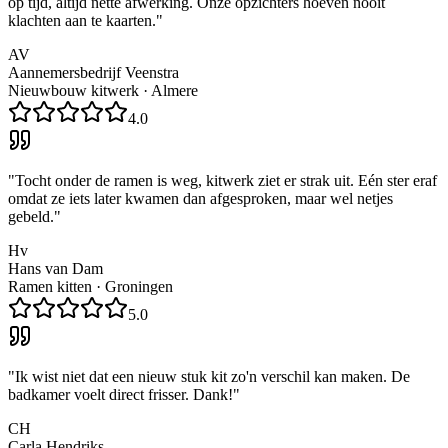
op tijd, altijd nette afwerking. Onze opzichters hoeven nooit
klachten aan te kaarten.
"
AV
Aannemersbedrijf Veenstra
Nieuwbouw kitwerk
·
Almere
4.0
"
Tocht onder de ramen is weg, kitwerk ziet er strak uit. Eén ster eraf
omdat ze iets later kwamen dan afgesproken, maar wel netjes
gebeld.
"
Hv
Hans van Dam
Ramen kitten
·
Groningen
5.0
"
Ik wist niet dat een nieuw stuk kit zo'n verschil kan maken. De
badkamer voelt direct frisser. Dank!
"
CH
Carla Hendriks