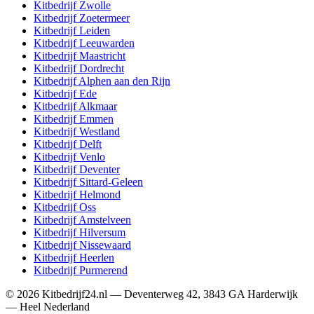
Kitbedrijf
Zwolle
Kitbedrijf
Zoetermeer
Kitbedrijf
Leiden
Kitbedrijf
Leeuwarden
Kitbedrijf
Maastricht
Kitbedrijf
Dordrecht
Kitbedrijf
Alphen aan den Rijn
Kitbedrijf
Ede
Kitbedrijf
Alkmaar
Kitbedrijf
Emmen
Kitbedrijf
Westland
Kitbedrijf
Delft
Kitbedrijf
Venlo
Kitbedrijf
Deventer
Kitbedrijf
Sittard-Geleen
Kitbedrijf
Helmond
Kitbedrijf
Oss
Kitbedrijf
Amstelveen
Kitbedrijf
Hilversum
Kitbedrijf
Nissewaard
Kitbedrijf
Heerlen
Kitbedrijf
Purmerend
©
2026
Kitbedrijf24.nl
—
Deventerweg 42
,
3843 GA
Harderwijk
—
Heel Nederland