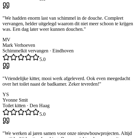
"
We hadden enorm last van schimmel in de douche. Compleet
vervangen, helder uitgelegd waarom dit niet meer schoon te krijgen
was. Een dag later weer kunnen douchen.
"
MV
Mark Verhoeven
Schimmelkit vervangen
·
Eindhoven
5.0
"
Vriendelijke kitter, mooi werk afgeleverd. Ook even meegedacht
over het toilet naast de badkamer. Zeker tevreden!
"
YS
Yvonne Smit
Toilet kitten
·
Den Haag
5.0
"
We werken al jaren samen voor onze nieuwbouwprojecten. Altijd