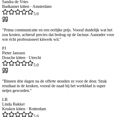
Sandra de Vries
Badkamer kitten
·
Amsterdam
5.0
"
Prima communicatie en een eerlijke prijs. Vooraf duidelijk wat het
zou kosten, achteraf precies dat bedrag op de factuur. Aanrader voor
wie écht professioneel kitwerk wil.
"
PJ
Pieter Janssen
Douche kitten
·
Utrecht
5.0
"
Binnen drie dagen na de offerte stonden ze voor de deur. Strak
resultaat in de keuken, vooral de naad bij het werkblad is super
netjes geworden.
"
LB
Linda Bakker
Keuken kitten
·
Rotterdam
5.0