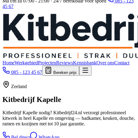
Ma t/m za 07:00 - 21:00 · 24/7 bereikbaar voor spoed
085 - 123
45 67
Home
Werkgebied
Projecten
Reviews
Kennisbank
Over ons
Contact
085 - 123 45 67
Bereken prijs
Zeeland
Kitbedrijf
Kapelle
Kitbedrijf Kapelle nodig? Kitbedrijf24.nl verzorgt professioneel
kitwerk in heel Kapelle en omgeving — badkamer, keuken, douche,
ramen en kozijnen met tot 10 jaar garantie.
Bel direct
WhatsApp