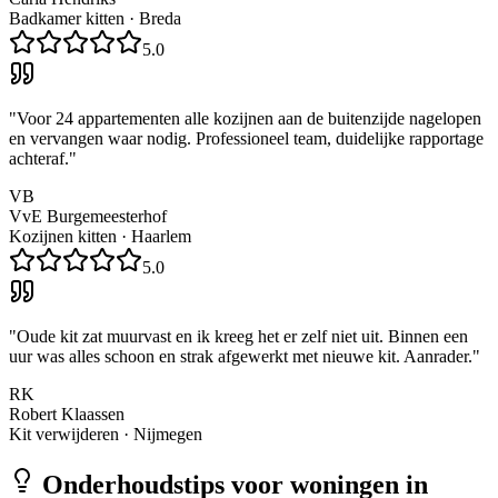
Badkamer kitten
·
Breda
5.0
"
Voor 24 appartementen alle kozijnen aan de buitenzijde nagelopen
en vervangen waar nodig. Professioneel team, duidelijke rapportage
achteraf.
"
VB
VvE Burgemeesterhof
Kozijnen kitten
·
Haarlem
5.0
"
Oude kit zat muurvast en ik kreeg het er zelf niet uit. Binnen een
uur was alles schoon en strak afgewerkt met nieuwe kit. Aanrader.
"
RK
Robert Klaassen
Kit verwijderen
·
Nijmegen
Onderhoudstips voor woningen in