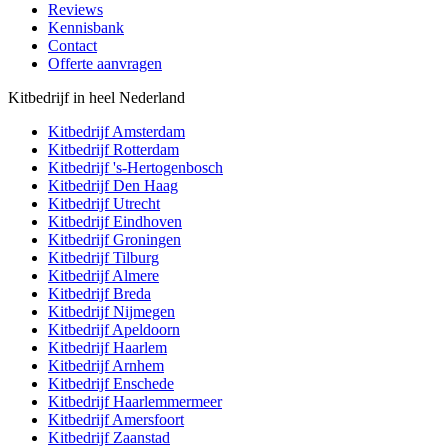
Reviews
Kennisbank
Contact
Offerte aanvragen
Kitbedrijf in heel Nederland
Kitbedrijf
Amsterdam
Kitbedrijf
Rotterdam
Kitbedrijf
's-Hertogenbosch
Kitbedrijf
Den Haag
Kitbedrijf
Utrecht
Kitbedrijf
Eindhoven
Kitbedrijf
Groningen
Kitbedrijf
Tilburg
Kitbedrijf
Almere
Kitbedrijf
Breda
Kitbedrijf
Nijmegen
Kitbedrijf
Apeldoorn
Kitbedrijf
Haarlem
Kitbedrijf
Arnhem
Kitbedrijf
Enschede
Kitbedrijf
Haarlemmermeer
Kitbedrijf
Amersfoort
Kitbedrijf
Zaanstad