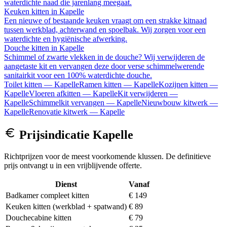
waterdichte naad die jarenlang meegaat.
Keuken kitten
in
Kapelle
Een nieuwe of bestaande keuken vraagt om een strakke kitnaad
tussen werkblad, achterwand en spoelbak. Wij zorgen voor een
waterdichte en hygiënische afwerking.
Douche kitten
in
Kapelle
Schimmel of zwarte vlekken in de douche? Wij verwijderen de
aangetaste kit en vervangen deze door verse schimmelwerende
sanitairkit voor een 100% waterdichte douche.
Toilet kitten
—
Kapelle
Ramen kitten
—
Kapelle
Kozijnen kitten
—
Kapelle
Vloeren afkitten
—
Kapelle
Kit verwijderen
—
Kapelle
Schimmelkit vervangen
—
Kapelle
Nieuwbouw kitwerk
—
Kapelle
Renovatie kitwerk
—
Kapelle
Prijsindicatie
Kapelle
Richtprijzen voor de meest voorkomende klussen. De definitieve
prijs ontvangt u in een vrijblijvende offerte.
Dienst
Vanaf
Badkamer compleet kitten
€ 149
Keuken kitten (werkblad + spatwand)
€ 89
Douchecabine kitten
€ 79