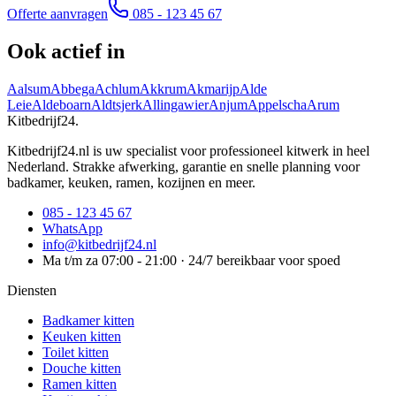
Offerte aanvragen
085 - 123 45 67
Ook actief in
Aalsum
Abbega
Achlum
Akkrum
Akmarijp
Alde
Leie
Aldeboarn
Aldtsjerk
Allingawier
Anjum
Appelscha
Arum
Kitbedrijf24
.
Kitbedrijf24.nl is uw specialist voor professioneel kitwerk in heel
Nederland. Strakke afwerking, garantie en snelle planning voor
badkamer, keuken, ramen, kozijnen en meer.
085 - 123 45 67
WhatsApp
info@kitbedrijf24.nl
Ma t/m za 07:00 - 21:00 · 24/7 bereikbaar voor spoed
Diensten
Badkamer kitten
Keuken kitten
Toilet kitten
Douche kitten
Ramen kitten