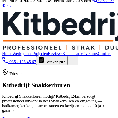
Ma t/m za 07:00 - 21:00 · 24/7 bereikbaar voor spoed
085 - 123
45 67
Home
Werkgebied
Projecten
Reviews
Kennisbank
Over ons
Contact
085 - 123 45 67
Bereken prijs
Friesland
Kitbedrijf
Snakkerburen
Kitbedrijf Snakkerburen nodig? Kitbedrijf24.nl verzorgt
professioneel kitwerk in heel Snakkerburen en omgeving —
badkamer, keuken, douche, ramen en kozijnen met tot 10 jaar
garantie.