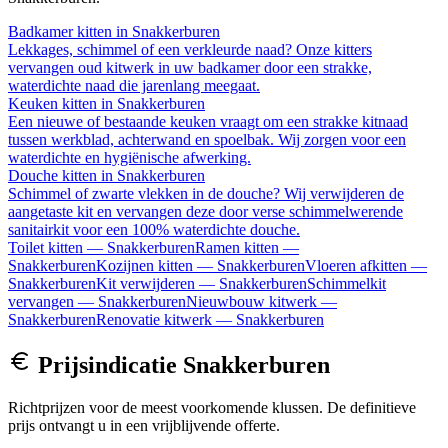
Badkamer kitten
in
Snakkerburen
Lekkages, schimmel of een verkleurde naad? Onze kitters
vervangen oud kitwerk in uw badkamer door een strakke,
waterdichte naad die jarenlang meegaat.
Keuken kitten
in
Snakkerburen
Een nieuwe of bestaande keuken vraagt om een strakke kitnaad
tussen werkblad, achterwand en spoelbak. Wij zorgen voor een
waterdichte en hygiënische afwerking.
Douche kitten
in
Snakkerburen
Schimmel of zwarte vlekken in de douche? Wij verwijderen de
aangetaste kit en vervangen deze door verse schimmelwerende
sanitairkit voor een 100% waterdichte douche.
Toilet kitten
—
Snakkerburen
Ramen kitten
—
Snakkerburen
Kozijnen kitten
—
Snakkerburen
Vloeren afkitten
—
Snakkerburen
Kit verwijderen
—
Snakkerburen
Schimmelkit
vervangen
—
Snakkerburen
Nieuwbouw kitwerk
—
Snakkerburen
Renovatie kitwerk
—
Snakkerburen
Prijsindicatie
Snakkerburen
Richtprijzen voor de meest voorkomende klussen. De definitieve
prijs ontvangt u in een vrijblijvende offerte.