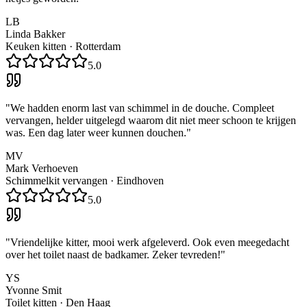
LB
Linda Bakker
Keuken kitten
·
Rotterdam
5.0
"
We hadden enorm last van schimmel in de douche. Compleet
vervangen, helder uitgelegd waarom dit niet meer schoon te krijgen
was. Een dag later weer kunnen douchen.
"
MV
Mark Verhoeven
Schimmelkit vervangen
·
Eindhoven
5.0
"
Vriendelijke kitter, mooi werk afgeleverd. Ook even meegedacht
over het toilet naast de badkamer. Zeker tevreden!
"
YS
Yvonne Smit
Toilet kitten
·
Den Haag