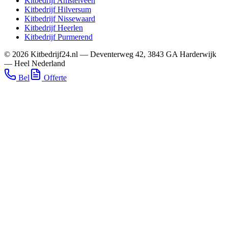
Kitbedrijf
Amstelveen
Kitbedrijf
Hilversum
Kitbedrijf
Nissewaard
Kitbedrijf
Heerlen
Kitbedrijf
Purmerend
©
2026
Kitbedrijf24.nl
—
Deventerweg 42
,
3843 GA
Harderwijk
—
Heel Nederland
Bel
Offerte