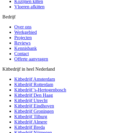
Kozijnen kitten
Vloeren afkitten
Bedrijf
Over ons
Werkgebied
Projecten
Reviews
Kennisbank
Contact
Offerte aanvragen
Kitbedrijf in heel Nederland
Kitbedrijf
Amsterdam
Kitbedrijf
Rotterdam
Kitbedrijf
's-Hertogenbosch
Kitbedrijf
Den Haag
Kitbedrijf
Utrecht
Kitbedrijf
Eindhoven
Kitbedrijf
Groningen
Kitbedrijf
Tilburg
Kitbedrijf
Almere
Kitbedrijf
Breda
Kitbedrijf
Nijmegen