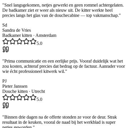
"
Snel langsgekomen, netjes gewerkt en geen rommel achtergelaten.
De badkamer ziet er weer als nieuw uit. De kitter werkte heel
precies langs het glas van de douchecabine — top vakmanschap.
"
Sd
Sandra de Vries
Badkamer kitten
·
Amsterdam
5.0
"
Prima communicatie en een eerlijke prijs. Vooraf duidelijk wat het
zou kosten, achteraf precies dat bedrag op de factuur. Aanrader voor
wie écht professioneel kitwerk wil.
"
PJ
Pieter Janssen
Douche kitten
·
Utrecht
5.0
"
Binnen drie dagen na de offerte stonden ze voor de deur. Strak
resultaat in de keuken, vooral de naad bij het werkblad is super
netjes geworden.
"