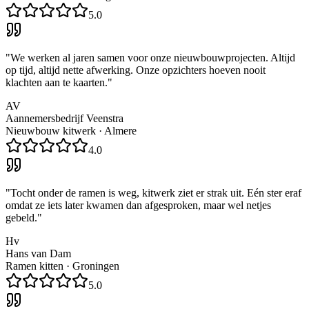
5.0
"
We werken al jaren samen voor onze nieuwbouwprojecten. Altijd
op tijd, altijd nette afwerking. Onze opzichters hoeven nooit
klachten aan te kaarten.
"
AV
Aannemersbedrijf Veenstra
Nieuwbouw kitwerk
·
Almere
4.0
"
Tocht onder de ramen is weg, kitwerk ziet er strak uit. Eén ster eraf
omdat ze iets later kwamen dan afgesproken, maar wel netjes
gebeld.
"
Hv
Hans van Dam
Ramen kitten
·
Groningen
5.0