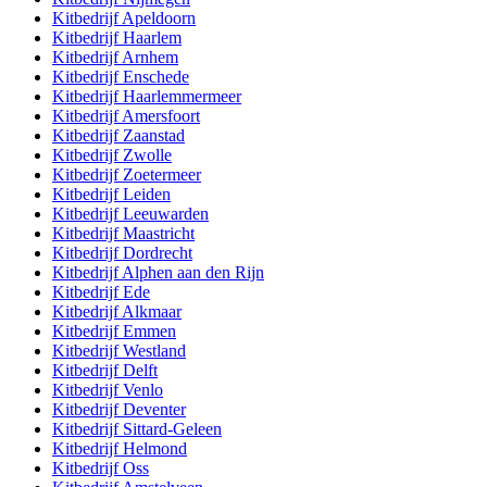
Kitbedrijf
Apeldoorn
Kitbedrijf
Haarlem
Kitbedrijf
Arnhem
Kitbedrijf
Enschede
Kitbedrijf
Haarlemmermeer
Kitbedrijf
Amersfoort
Kitbedrijf
Zaanstad
Kitbedrijf
Zwolle
Kitbedrijf
Zoetermeer
Kitbedrijf
Leiden
Kitbedrijf
Leeuwarden
Kitbedrijf
Maastricht
Kitbedrijf
Dordrecht
Kitbedrijf
Alphen aan den Rijn
Kitbedrijf
Ede
Kitbedrijf
Alkmaar
Kitbedrijf
Emmen
Kitbedrijf
Westland
Kitbedrijf
Delft
Kitbedrijf
Venlo
Kitbedrijf
Deventer
Kitbedrijf
Sittard-Geleen
Kitbedrijf
Helmond
Kitbedrijf
Oss