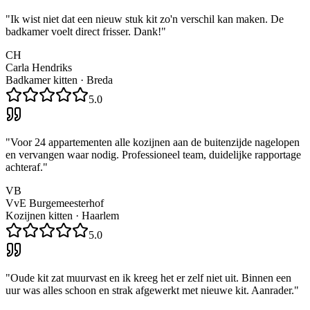
"
Ik wist niet dat een nieuw stuk kit zo'n verschil kan maken. De
badkamer voelt direct frisser. Dank!
"
CH
Carla Hendriks
Badkamer kitten
·
Breda
5.0
"
Voor 24 appartementen alle kozijnen aan de buitenzijde nagelopen
en vervangen waar nodig. Professioneel team, duidelijke rapportage
achteraf.
"
VB
VvE Burgemeesterhof
Kozijnen kitten
·
Haarlem
5.0
"
Oude kit zat muurvast en ik kreeg het er zelf niet uit. Binnen een
uur was alles schoon en strak afgewerkt met nieuwe kit. Aanrader.
"