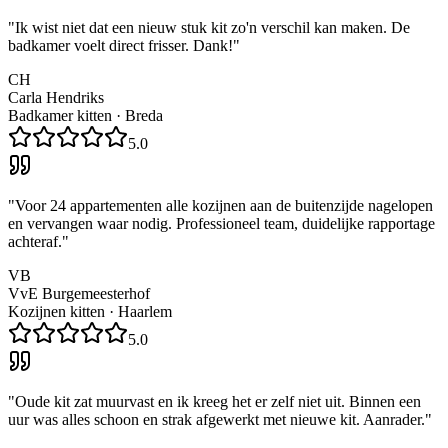
"
Ik wist niet dat een nieuw stuk kit zo'n verschil kan maken. De
badkamer voelt direct frisser. Dank!
"
CH
Carla Hendriks
Badkamer kitten
·
Breda
5.0
"
Voor 24 appartementen alle kozijnen aan de buitenzijde nagelopen
en vervangen waar nodig. Professioneel team, duidelijke rapportage
achteraf.
"
VB
VvE Burgemeesterhof
Kozijnen kitten
·
Haarlem
5.0
"
Oude kit zat muurvast en ik kreeg het er zelf niet uit. Binnen een
uur was alles schoon en strak afgewerkt met nieuwe kit. Aanrader.
"