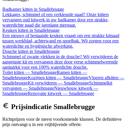
Badkamer kitten
in
Smallebrugge
Lekkages, schimmel of een verkleurde naad? Onze kitters
vervangen oud kitwerk in uw badkamer door een strakke,
waterdichte naad die jarenlang meegaat.
Keuken kitten
in
Smallebrugge
Een nieuwe of bestaande keuken vraagt om een strakke kitnaad
tussen werkblad, achterwand en spoelbak. Wij zorgen voor een
waterdichte en hygiënische afwerking.
Douche kitten
in
Smallebrugge
Schimmel of zwarte vlekken in de douche? Wij verwijderen de
aangetaste kit en vervangen deze door verse schimmelwerende
sanitairkit voor een 100% waterdichte douche.
Toilet kitten
—
Smallebrugge
Ramen kitten
—
Smallebrugge
Kozijnen kitten
—
Smallebrugge
Vloeren afkitten
—
Smallebrugge
Kit verwijderen
—
Smallebrugge
Schimmelkit
vervangen
—
Smallebrugge
Nieuwbouw kitwerk
—
Smallebrugge
Renovatie kitwerk
—
Smallebrugge
Prijsindicatie
Smallebrugge
Richtprijzen voor de meest voorkomende klussen. De definitieve
prijs ontvangt u in een vrijblijvende offerte.