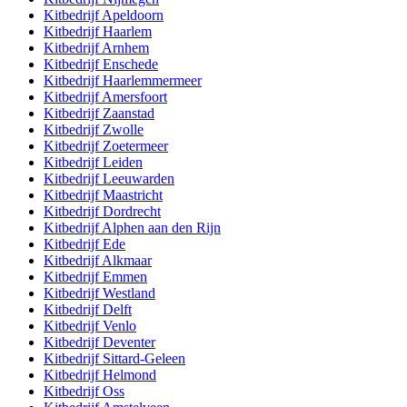
Kitbedrijf
Apeldoorn
Kitbedrijf
Haarlem
Kitbedrijf
Arnhem
Kitbedrijf
Enschede
Kitbedrijf
Haarlemmermeer
Kitbedrijf
Amersfoort
Kitbedrijf
Zaanstad
Kitbedrijf
Zwolle
Kitbedrijf
Zoetermeer
Kitbedrijf
Leiden
Kitbedrijf
Leeuwarden
Kitbedrijf
Maastricht
Kitbedrijf
Dordrecht
Kitbedrijf
Alphen aan den Rijn
Kitbedrijf
Ede
Kitbedrijf
Alkmaar
Kitbedrijf
Emmen
Kitbedrijf
Westland
Kitbedrijf
Delft
Kitbedrijf
Venlo
Kitbedrijf
Deventer
Kitbedrijf
Sittard-Geleen
Kitbedrijf
Helmond
Kitbedrijf
Oss