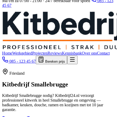
Ma t/m za 07:00 - 21:00 · 24/7 bereikbaar voor spoed
085 - 123
45 67
Home
Werkgebied
Projecten
Reviews
Kennisbank
Over ons
Contact
085 - 123 45 67
Bereken prijs
Friesland
Kitbedrijf
Smallebrugge
Kitbedrijf Smallebrugge nodig? Kitbedrijf24.nl verzorgt
professioneel kitwerk in heel Smallebrugge en omgeving —
badkamer, keuken, douche, ramen en kozijnen met tot 10 jaar
garantie.