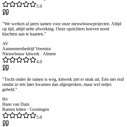
5.0
"
We werken al jaren samen voor onze nieuwbouwprojecten. Altijd
op tijd, altijd nette afwerking. Onze opzichters hoeven nooit
klachten aan te kaarten.
"
AV
Aannemersbedrijf Veenstra
Nieuwbouw kitwerk
·
Almere
4.0
"
Tocht onder de ramen is weg, kitwerk ziet er strak uit. Eén ster eraf
omdat ze iets later kwamen dan afgesproken, maar wel netjes
gebeld.
"
Hv
Hans van Dam
Ramen kitten
·
Groningen
5.0