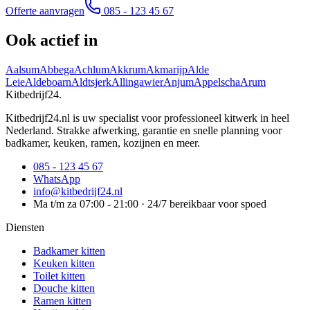
Offerte aanvragen
085 - 123 45 67
Ook actief in
Aalsum
Abbega
Achlum
Akkrum
Akmarijp
Alde
Leie
Aldeboarn
Aldtsjerk
Allingawier
Anjum
Appelscha
Arum
Kitbedrijf24
.
Kitbedrijf24.nl is uw specialist voor professioneel kitwerk in heel
Nederland. Strakke afwerking, garantie en snelle planning voor
badkamer, keuken, ramen, kozijnen en meer.
085 - 123 45 67
WhatsApp
info@kitbedrijf24.nl
Ma t/m za 07:00 - 21:00 · 24/7 bereikbaar voor spoed
Diensten
Badkamer kitten
Keuken kitten
Toilet kitten
Douche kitten
Ramen kitten