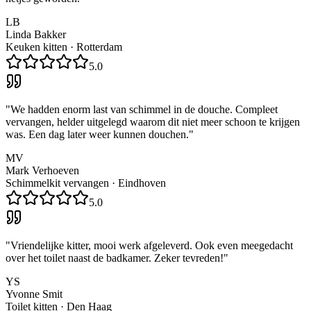
LB
Linda Bakker
Keuken kitten
·
Rotterdam
5.0
"
We hadden enorm last van schimmel in de douche. Compleet
vervangen, helder uitgelegd waarom dit niet meer schoon te krijgen
was. Een dag later weer kunnen douchen.
"
MV
Mark Verhoeven
Schimmelkit vervangen
·
Eindhoven
5.0
"
Vriendelijke kitter, mooi werk afgeleverd. Ook even meegedacht
over het toilet naast de badkamer. Zeker tevreden!
"
YS
Yvonne Smit
Toilet kitten
·
Den Haag