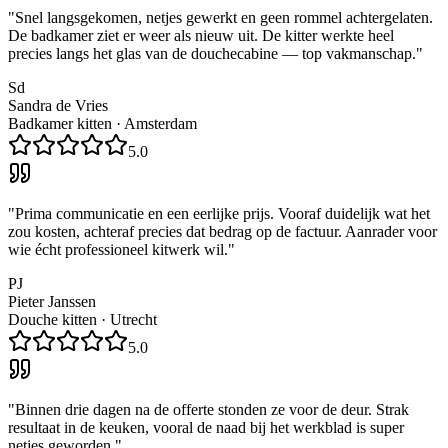
"
Snel langsgekomen, netjes gewerkt en geen rommel achtergelaten.
De badkamer ziet er weer als nieuw uit. De kitter werkte heel
precies langs het glas van de douchecabine — top vakmanschap.
"
Sd
Sandra de Vries
Badkamer kitten
·
Amsterdam
5.0
"
Prima communicatie en een eerlijke prijs. Vooraf duidelijk wat het
zou kosten, achteraf precies dat bedrag op de factuur. Aanrader voor
wie écht professioneel kitwerk wil.
"
PJ
Pieter Janssen
Douche kitten
·
Utrecht
5.0
"
Binnen drie dagen na de offerte stonden ze voor de deur. Strak
resultaat in de keuken, vooral de naad bij het werkblad is super
netjes geworden.
"