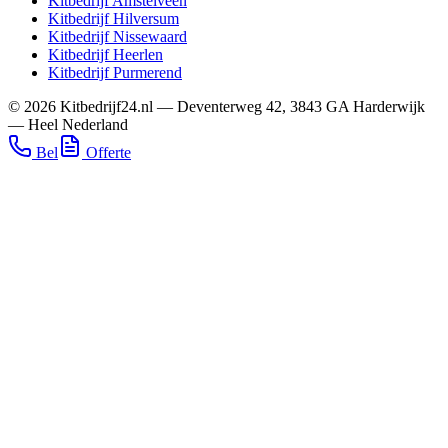
Kitbedrijf
Amstelveen
Kitbedrijf
Hilversum
Kitbedrijf
Nissewaard
Kitbedrijf
Heerlen
Kitbedrijf
Purmerend
©
2026
Kitbedrijf24.nl
—
Deventerweg 42
,
3843 GA
Harderwijk
—
Heel Nederland
Bel
Offerte