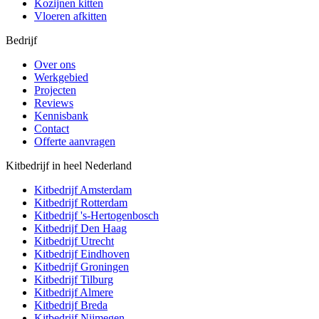
Kozijnen kitten
Vloeren afkitten
Bedrijf
Over ons
Werkgebied
Projecten
Reviews
Kennisbank
Contact
Offerte aanvragen
Kitbedrijf in heel Nederland
Kitbedrijf
Amsterdam
Kitbedrijf
Rotterdam
Kitbedrijf
's-Hertogenbosch
Kitbedrijf
Den Haag
Kitbedrijf
Utrecht
Kitbedrijf
Eindhoven
Kitbedrijf
Groningen
Kitbedrijf
Tilburg
Kitbedrijf
Almere
Kitbedrijf
Breda
Kitbedrijf
Nijmegen