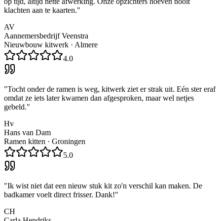
op tijd, altijd nette afwerking. Onze opzichters hoeven nooit
klachten aan te kaarten.
"
AV
Aannemersbedrijf Veenstra
Nieuwbouw kitwerk
·
Almere
4.0
"
Tocht onder de ramen is weg, kitwerk ziet er strak uit. Eén ster eraf
omdat ze iets later kwamen dan afgesproken, maar wel netjes
gebeld.
"
Hv
Hans van Dam
Ramen kitten
·
Groningen
5.0
"
Ik wist niet dat een nieuw stuk kit zo'n verschil kan maken. De
badkamer voelt direct frisser. Dank!
"
CH
Carla Hendriks