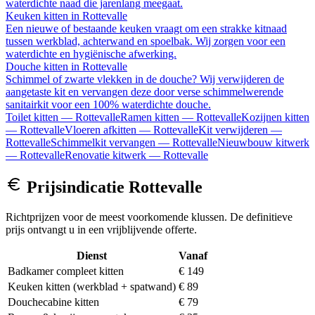
waterdichte naad die jarenlang meegaat.
Keuken kitten
in
Rottevalle
Een nieuwe of bestaande keuken vraagt om een strakke kitnaad
tussen werkblad, achterwand en spoelbak. Wij zorgen voor een
waterdichte en hygiënische afwerking.
Douche kitten
in
Rottevalle
Schimmel of zwarte vlekken in de douche? Wij verwijderen de
aangetaste kit en vervangen deze door verse schimmelwerende
sanitairkit voor een 100% waterdichte douche.
Toilet kitten
—
Rottevalle
Ramen kitten
—
Rottevalle
Kozijnen kitten
—
Rottevalle
Vloeren afkitten
—
Rottevalle
Kit verwijderen
—
Rottevalle
Schimmelkit vervangen
—
Rottevalle
Nieuwbouw kitwerk
—
Rottevalle
Renovatie kitwerk
—
Rottevalle
Prijsindicatie
Rottevalle
Richtprijzen voor de meest voorkomende klussen. De definitieve
prijs ontvangt u in een vrijblijvende offerte.
Dienst
Vanaf
Badkamer compleet kitten
€ 149
Keuken kitten (werkblad + spatwand)
€ 89
Douchecabine kitten
€ 79