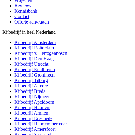
Projecten
Reviews
Kennisbank
Contact
Offerte aanvragen
Kitbedrijf in heel Nederland
Kitbedrijf
Amsterdam
Kitbedrijf
Rotterdam
Kitbedrijf
's-Hertogenbosch
Kitbedrijf
Den Haag
Kitbedrijf
Utrecht
Kitbedrijf
Eindhoven
Kitbedrijf
Groningen
Kitbedrijf
Tilburg
Kitbedrijf
Almere
Kitbedrijf
Breda
Kitbedrijf
Nijmegen
Kitbedrijf
Apeldoorn
Kitbedrijf
Haarlem
Kitbedrijf
Arnhem
Kitbedrijf
Enschede
Kitbedrijf
Haarlemmermeer
Kitbedrijf
Amersfoort
Kitbedrijf
Zaanstad