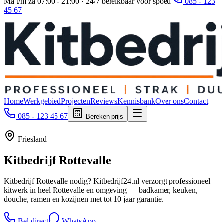
Ma t/m za 07:00 - 21:00 · 24/7 bereikbaar voor spoed
085 - 123
45 67
Home
Werkgebied
Projecten
Reviews
Kennisbank
Over ons
Contact
085 - 123 45 67
Bereken prijs
Friesland
Kitbedrijf
Rottevalle
Kitbedrijf Rottevalle nodig? Kitbedrijf24.nl verzorgt professioneel
kitwerk in heel Rottevalle en omgeving — badkamer, keuken,
douche, ramen en kozijnen met tot 10 jaar garantie.
Bel direct
WhatsApp