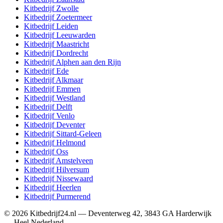
Kitbedrijf
Zwolle
Kitbedrijf
Zoetermeer
Kitbedrijf
Leiden
Kitbedrijf
Leeuwarden
Kitbedrijf
Maastricht
Kitbedrijf
Dordrecht
Kitbedrijf
Alphen aan den Rijn
Kitbedrijf
Ede
Kitbedrijf
Alkmaar
Kitbedrijf
Emmen
Kitbedrijf
Westland
Kitbedrijf
Delft
Kitbedrijf
Venlo
Kitbedrijf
Deventer
Kitbedrijf
Sittard-Geleen
Kitbedrijf
Helmond
Kitbedrijf
Oss
Kitbedrijf
Amstelveen
Kitbedrijf
Hilversum
Kitbedrijf
Nissewaard
Kitbedrijf
Heerlen
Kitbedrijf
Purmerend
©
2026
Kitbedrijf24.nl
—
Deventerweg 42
,
3843 GA
Harderwijk
—
Heel Nederland