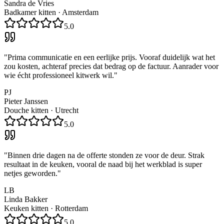
Sandra de Vries
Badkamer kitten
·
Amsterdam
5.0
"
Prima communicatie en een eerlijke prijs. Vooraf duidelijk wat het
zou kosten, achteraf precies dat bedrag op de factuur. Aanrader voor
wie écht professioneel kitwerk wil.
"
PJ
Pieter Janssen
Douche kitten
·
Utrecht
5.0
"
Binnen drie dagen na de offerte stonden ze voor de deur. Strak
resultaat in de keuken, vooral de naad bij het werkblad is super
netjes geworden.
"
LB
Linda Bakker
Keuken kitten
·
Rotterdam
5.0