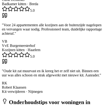
Badkamer kitten
·
Breda
5.0
"
Voor 24 appartementen alle kozijnen aan de buitenzijde nagelopen
en vervangen waar nodig. Professioneel team, duidelijke rapportage
achteraf.
"
VB
VvE Burgemeesterhof
Kozijnen kitten
·
Haarlem
5.0
"
Oude kit zat muurvast en ik kreeg het er zelf niet uit. Binnen een
uur was alles schoon en strak afgewerkt met nieuwe kit. Aanrader.
"
RK
Robert Klaassen
Kit verwijderen
·
Nijmegen
Onderhoudstips voor woningen in