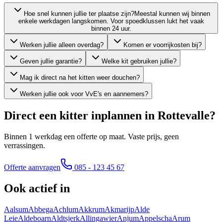
Hoe snel kunnen jullie ter plaatse zijn?
Meestal kunnen wij binnen
enkele werkdagen langskomen. Voor spoedklussen lukt het vaak
binnen 24 uur.
Werken jullie alleen overdag?
Komen er voorrijkosten bij?
Geven jullie garantie?
Welke kit gebruiken jullie?
Mag ik direct na het kitten weer douchen?
Werken jullie ook voor VvE's en aannemers?
Direct een kitter inplannen in
Rottevalle
?
Binnen 1 werkdag een offerte op maat. Vaste prijs, geen
verrassingen.
Offerte aanvragen
085 - 123 45 67
Ook actief in
Aalsum
Abbega
Achlum
Akkrum
Akmarijp
Alde
Leie
Aldeboarn
Aldtsjerk
Allingawier
Anjum
Appelscha
Arum