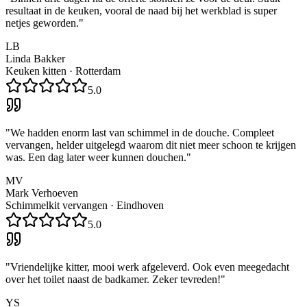
resultaat in de keuken, vooral de naad bij het werkblad is super
netjes geworden.
"
LB
Linda Bakker
Keuken kitten
·
Rotterdam
5.0
"
We hadden enorm last van schimmel in de douche. Compleet
vervangen, helder uitgelegd waarom dit niet meer schoon te krijgen
was. Een dag later weer kunnen douchen.
"
MV
Mark Verhoeven
Schimmelkit vervangen
·
Eindhoven
5.0
"
Vriendelijke kitter, mooi werk afgeleverd. Ook even meegedacht
over het toilet naast de badkamer. Zeker tevreden!
"
YS