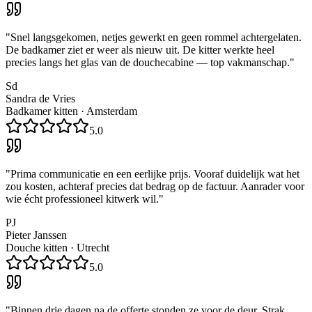
"
Snel langsgekomen, netjes gewerkt en geen rommel achtergelaten.
De badkamer ziet er weer als nieuw uit. De kitter werkte heel
precies langs het glas van de douchecabine — top vakmanschap.
"
Sd
Sandra de Vries
Badkamer kitten
·
Amsterdam
5.0
"
Prima communicatie en een eerlijke prijs. Vooraf duidelijk wat het
zou kosten, achteraf precies dat bedrag op de factuur. Aanrader voor
wie écht professioneel kitwerk wil.
"
PJ
Pieter Janssen
Douche kitten
·
Utrecht
5.0
"
Binnen drie dagen na de offerte stonden ze voor de deur. Strak