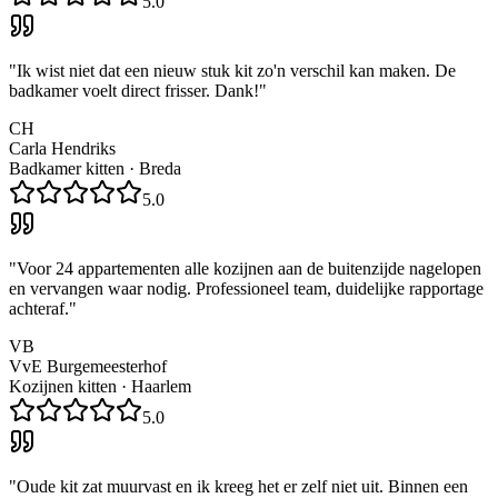
5.0
"
Ik wist niet dat een nieuw stuk kit zo'n verschil kan maken. De
badkamer voelt direct frisser. Dank!
"
CH
Carla Hendriks
Badkamer kitten
·
Breda
5.0
"
Voor 24 appartementen alle kozijnen aan de buitenzijde nagelopen
en vervangen waar nodig. Professioneel team, duidelijke rapportage
achteraf.
"
VB
VvE Burgemeesterhof
Kozijnen kitten
·
Haarlem
5.0
"
Oude kit zat muurvast en ik kreeg het er zelf niet uit. Binnen een