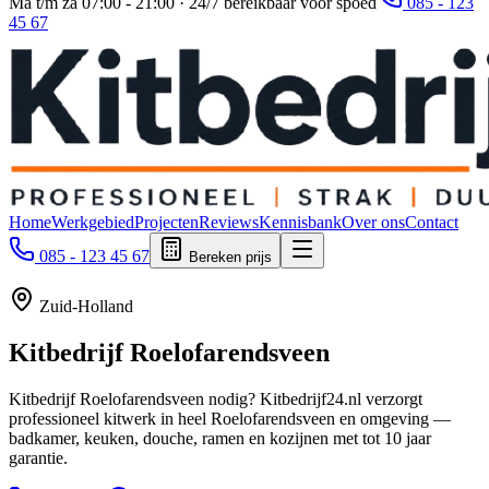
Ma t/m za 07:00 - 21:00 · 24/7 bereikbaar voor spoed
085 - 123
45 67
Home
Werkgebied
Projecten
Reviews
Kennisbank
Over ons
Contact
085 - 123 45 67
Bereken prijs
Zuid-Holland
Kitbedrijf
Roelofarendsveen
Kitbedrijf Roelofarendsveen nodig? Kitbedrijf24.nl verzorgt
professioneel kitwerk in heel Roelofarendsveen en omgeving —
badkamer, keuken, douche, ramen en kozijnen met tot 10 jaar
garantie.