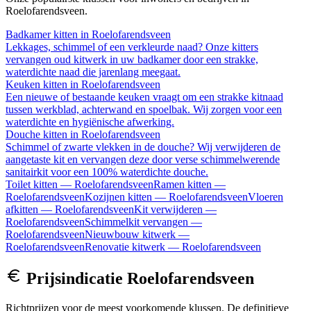
Roelofarendsveen
.
Badkamer kitten
in
Roelofarendsveen
Lekkages, schimmel of een verkleurde naad? Onze kitters
vervangen oud kitwerk in uw badkamer door een strakke,
waterdichte naad die jarenlang meegaat.
Keuken kitten
in
Roelofarendsveen
Een nieuwe of bestaande keuken vraagt om een strakke kitnaad
tussen werkblad, achterwand en spoelbak. Wij zorgen voor een
waterdichte en hygiënische afwerking.
Douche kitten
in
Roelofarendsveen
Schimmel of zwarte vlekken in de douche? Wij verwijderen de
aangetaste kit en vervangen deze door verse schimmelwerende
sanitairkit voor een 100% waterdichte douche.
Toilet kitten
—
Roelofarendsveen
Ramen kitten
—
Roelofarendsveen
Kozijnen kitten
—
Roelofarendsveen
Vloeren
afkitten
—
Roelofarendsveen
Kit verwijderen
—
Roelofarendsveen
Schimmelkit vervangen
—
Roelofarendsveen
Nieuwbouw kitwerk
—
Roelofarendsveen
Renovatie kitwerk
—
Roelofarendsveen
Prijsindicatie
Roelofarendsveen
Richtprijzen voor de meest voorkomende klussen. De definitieve