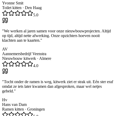
Yvonne Smit
Toilet kitten
·
Den Haag
5.0
"
We werken al jaren samen voor onze nieuwbouwprojecten. Altijd
op tijd, altijd nette afwerking. Onze opzichters hoeven nooit
klachten aan te kaarten.
"
AV
Aannemersbedrijf Veenstra
Nieuwbouw kitwerk
·
Almere
4.0
"
Tocht onder de ramen is weg, kitwerk ziet er strak uit. Eén ster eraf
omdat ze iets later kwamen dan afgesproken, maar wel netjes
gebeld.
"
Hv
Hans van Dam
Ramen kitten
·
Groningen