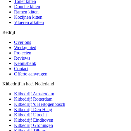
Toilet kitten
Douche kitten
Ramen kitten
Kozijnen kitten
Vloeren afkitten
Bedrijf
Over ons
Werkgebied
Projecten
Reviews
Kennisbank
Contact
Offerte aanvragen
Kitbedrijf in heel Nederland
Kitbedrijf
Amsterdam
Kitbedrijf
Rotterdam
Kitbedrijf
's-Hertogenbosch
Kitbedrijf
Den Haag
Kitbedrijf
Utrecht
Kitbedrijf
Eindhoven
Kitbedrijf
Groningen
Kitbedrijf
Tilburg