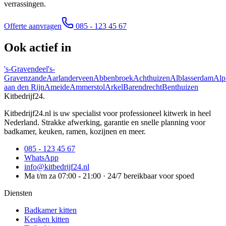
verrassingen.
Offerte aanvragen
085 - 123 45 67
Ook actief in
's-Gravendeel
's-
Gravenzande
Aarlanderveen
Abbenbroek
Achthuizen
Alblasserdam
Alp
aan den Rijn
Ameide
Ammerstol
Arkel
Barendrecht
Benthuizen
Kitbedrijf24
.
Kitbedrijf24.nl is uw specialist voor professioneel kitwerk in heel
Nederland. Strakke afwerking, garantie en snelle planning voor
badkamer, keuken, ramen, kozijnen en meer.
085 - 123 45 67
WhatsApp
info@kitbedrijf24.nl
Ma t/m za 07:00 - 21:00 · 24/7 bereikbaar voor spoed
Diensten
Badkamer kitten
Keuken kitten