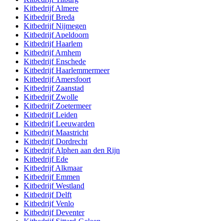
Kitbedrijf
Almere
Kitbedrijf
Breda
Kitbedrijf
Nijmegen
Kitbedrijf
Apeldoorn
Kitbedrijf
Haarlem
Kitbedrijf
Arnhem
Kitbedrijf
Enschede
Kitbedrijf
Haarlemmermeer
Kitbedrijf
Amersfoort
Kitbedrijf
Zaanstad
Kitbedrijf
Zwolle
Kitbedrijf
Zoetermeer
Kitbedrijf
Leiden
Kitbedrijf
Leeuwarden
Kitbedrijf
Maastricht
Kitbedrijf
Dordrecht
Kitbedrijf
Alphen aan den Rijn
Kitbedrijf
Ede
Kitbedrijf
Alkmaar
Kitbedrijf
Emmen
Kitbedrijf
Westland
Kitbedrijf
Delft
Kitbedrijf
Venlo
Kitbedrijf
Deventer