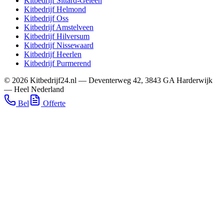
Kitbedrijf
Sittard-Geleen
Kitbedrijf
Helmond
Kitbedrijf
Oss
Kitbedrijf
Amstelveen
Kitbedrijf
Hilversum
Kitbedrijf
Nissewaard
Kitbedrijf
Heerlen
Kitbedrijf
Purmerend
©
2026
Kitbedrijf24.nl
—
Deventerweg 42
,
3843 GA
Harderwijk
—
Heel Nederland
Bel
Offerte