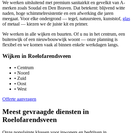
We werken uitsluitend met premium sanitairkit en gevelkit van A-
merken zoals Soudal en Den Braven. Dat betekent: blijvend witte
naden, hoge schimmelresistentie en een afwerking die jaren
meegaat. Voor elke ondergrond — tegel, natuursteen, kunststof,
glas
of metaal — kiezen we de juiste kit en primer.
We werken in alle wijken en buurten. Of u nu in het centrum, een
buitenwijk of een nieuwbouwwijk woont — onze planning is
flexibel en we komen vaak al binnen enkele werkdagen langs.
Wijken in
Roelofarendsveen
•
Centrum
•
Noord
•
Zuid
•
Oost
•
West
Offerte aanvragen
Meest gevraagde diensten in
Roelofarendsveen
Onze populairste klussen voor inwoners en bedrijven in