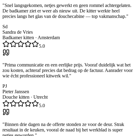
"
Snel langsgekomen, netjes gewerkt en geen rommel achtergelaten.
De badkamer ziet er weer als nieuw uit. De kitter werkte heel
precies langs het glas van de douchecabine — top vakmanschap.
"
Sd
Sandra de Vries
Badkamer kitten
·
Amsterdam
5.0
"
Prima communicatie en een eerlijke prijs. Vooraf duidelijk wat het
zou kosten, achteraf precies dat bedrag op de factuur. Aanrader voor
wie écht professioneel kitwerk wil.
"
PJ
Pieter Janssen
Douche kitten
·
Utrecht
5.0
"
Binnen drie dagen na de offerte stonden ze voor de deur. Strak
resultaat in de keuken, vooral de naad bij het werkblad is super
netjes geworden.
"