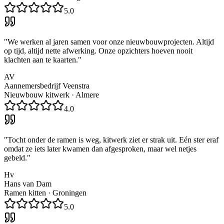
5.0
"
We werken al jaren samen voor onze nieuwbouwprojecten. Altijd
op tijd, altijd nette afwerking. Onze opzichters hoeven nooit
klachten aan te kaarten.
"
AV
Aannemersbedrijf Veenstra
Nieuwbouw kitwerk
·
Almere
4.0
"
Tocht onder de ramen is weg, kitwerk ziet er strak uit. Eén ster eraf
omdat ze iets later kwamen dan afgesproken, maar wel netjes
gebeld.
"
Hv
Hans van Dam
Ramen kitten
·
Groningen
5.0