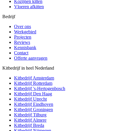
Kozijnen kitten
Vloeren afkitten
Bedrijf
Over ons
Werkgebied
Projecten
Reviews
Kennisbank
Contact
Offerte aanvragen
Kitbedrijf in heel Nederland
Kitbedrijf
Amsterdam
Kitbedrijf
Rotterdam
Kitbedrijf
's-Hertogenbosch
Kitbedrijf
Den Haag
Kitbedrijf
Utrecht
Kitbedrijf
Eindhoven
Kitbedrijf
Groningen
Kitbedrijf
Tilburg
Kitbedrijf
Almere
Kitbedrijf
Breda
Kitbedrijf
Nijmegen