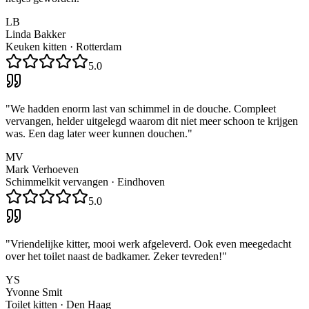
LB
Linda Bakker
Keuken kitten
·
Rotterdam
5.0
"
We hadden enorm last van schimmel in de douche. Compleet
vervangen, helder uitgelegd waarom dit niet meer schoon te krijgen
was. Een dag later weer kunnen douchen.
"
MV
Mark Verhoeven
Schimmelkit vervangen
·
Eindhoven
5.0
"
Vriendelijke kitter, mooi werk afgeleverd. Ook even meegedacht
over het toilet naast de badkamer. Zeker tevreden!
"
YS
Yvonne Smit
Toilet kitten
·
Den Haag