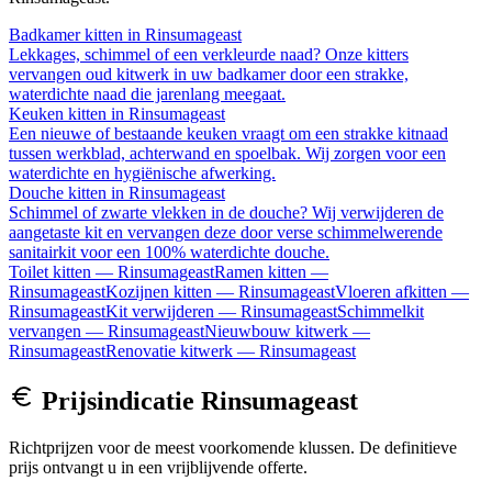
Badkamer kitten
in
Rinsumageast
Lekkages, schimmel of een verkleurde naad? Onze kitters
vervangen oud kitwerk in uw badkamer door een strakke,
waterdichte naad die jarenlang meegaat.
Keuken kitten
in
Rinsumageast
Een nieuwe of bestaande keuken vraagt om een strakke kitnaad
tussen werkblad, achterwand en spoelbak. Wij zorgen voor een
waterdichte en hygiënische afwerking.
Douche kitten
in
Rinsumageast
Schimmel of zwarte vlekken in de douche? Wij verwijderen de
aangetaste kit en vervangen deze door verse schimmelwerende
sanitairkit voor een 100% waterdichte douche.
Toilet kitten
—
Rinsumageast
Ramen kitten
—
Rinsumageast
Kozijnen kitten
—
Rinsumageast
Vloeren afkitten
—
Rinsumageast
Kit verwijderen
—
Rinsumageast
Schimmelkit
vervangen
—
Rinsumageast
Nieuwbouw kitwerk
—
Rinsumageast
Renovatie kitwerk
—
Rinsumageast
Prijsindicatie
Rinsumageast
Richtprijzen voor de meest voorkomende klussen. De definitieve
prijs ontvangt u in een vrijblijvende offerte.