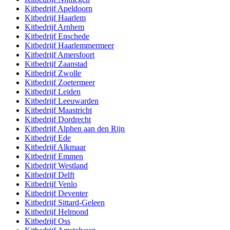
Kitbedrijf
Apeldoorn
Kitbedrijf
Haarlem
Kitbedrijf
Arnhem
Kitbedrijf
Enschede
Kitbedrijf
Haarlemmermeer
Kitbedrijf
Amersfoort
Kitbedrijf
Zaanstad
Kitbedrijf
Zwolle
Kitbedrijf
Zoetermeer
Kitbedrijf
Leiden
Kitbedrijf
Leeuwarden
Kitbedrijf
Maastricht
Kitbedrijf
Dordrecht
Kitbedrijf
Alphen aan den Rijn
Kitbedrijf
Ede
Kitbedrijf
Alkmaar
Kitbedrijf
Emmen
Kitbedrijf
Westland
Kitbedrijf
Delft
Kitbedrijf
Venlo
Kitbedrijf
Deventer
Kitbedrijf
Sittard-Geleen
Kitbedrijf
Helmond
Kitbedrijf
Oss