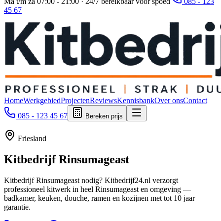
Ma t/m za 07:00 - 21:00 · 24/7 bereikbaar voor spoed
085 - 123
45 67
Home
Werkgebied
Projecten
Reviews
Kennisbank
Over ons
Contact
085 - 123 45 67
Bereken prijs
Friesland
Kitbedrijf
Rinsumageast
Kitbedrijf Rinsumageast nodig? Kitbedrijf24.nl verzorgt
professioneel kitwerk in heel Rinsumageast en omgeving —
badkamer, keuken, douche, ramen en kozijnen met tot 10 jaar
garantie.