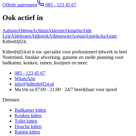
Offerte aanvragen
085 - 123 45 67
Ook actief in
Aalsum
Abbega
Achlum
Akkrum
Akmarijp
Alde
Leie
Aldeboarn
Aldtsjerk
Allingawier
Anjum
Appelscha
Arum
Kitbedrijf24
.
Kitbedrijf24.nl is uw specialist voor professioneel kitwerk in heel
Nederland. Strakke afwerking, garantie en snelle planning voor
badkamer, keuken, ramen, kozijnen en meer.
085 - 123 45 67
WhatsApp
info@kitbedrijf24.nl
Ma t/m za 07:00 - 21:00 · 24/7 bereikbaar voor spoed
Diensten
Badkamer kitten
Keuken kitten
Toilet kitten
Douche kitten
Ramen kitten