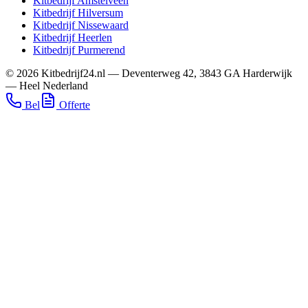
Kitbedrijf
Amstelveen
Kitbedrijf
Hilversum
Kitbedrijf
Nissewaard
Kitbedrijf
Heerlen
Kitbedrijf
Purmerend
©
2026
Kitbedrijf24.nl
—
Deventerweg 42
,
3843 GA
Harderwijk
—
Heel Nederland
Bel
Offerte