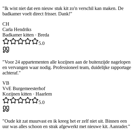
"
Ik wist niet dat een nieuw stuk kit zo'n verschil kan maken. De
badkamer voelt direct frisser. Dank!
"
CH
Carla Hendriks
Badkamer kitten
·
Breda
5.0
"
Voor 24 appartementen alle kozijnen aan de buitenzijde nagelopen
en vervangen waar nodig. Professioneel team, duidelijke rapportage
achteraf.
"
VB
VvE Burgemeesterhof
Kozijnen kitten
·
Haarlem
5.0
"
Oude kit zat muurvast en ik kreeg het er zelf niet uit. Binnen een
uur was alles schoon en strak afgewerkt met nieuwe kit. Aanrader.
"