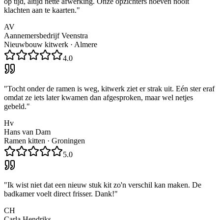
op tijd, altijd nette afwerking. Onze opzichters hoeven nooit
klachten aan te kaarten.
"
AV
Aannemersbedrijf Veenstra
Nieuwbouw kitwerk
·
Almere
4.0
"
Tocht onder de ramen is weg, kitwerk ziet er strak uit. Eén ster eraf
omdat ze iets later kwamen dan afgesproken, maar wel netjes
gebeld.
"
Hv
Hans van Dam
Ramen kitten
·
Groningen
5.0
"
Ik wist niet dat een nieuw stuk kit zo'n verschil kan maken. De
badkamer voelt direct frisser. Dank!
"
CH
Carla Hendriks