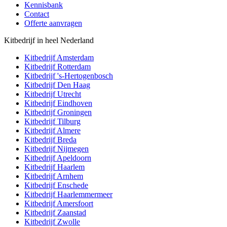
Kennisbank
Contact
Offerte aanvragen
Kitbedrijf in heel Nederland
Kitbedrijf
Amsterdam
Kitbedrijf
Rotterdam
Kitbedrijf
's-Hertogenbosch
Kitbedrijf
Den Haag
Kitbedrijf
Utrecht
Kitbedrijf
Eindhoven
Kitbedrijf
Groningen
Kitbedrijf
Tilburg
Kitbedrijf
Almere
Kitbedrijf
Breda
Kitbedrijf
Nijmegen
Kitbedrijf
Apeldoorn
Kitbedrijf
Haarlem
Kitbedrijf
Arnhem
Kitbedrijf
Enschede
Kitbedrijf
Haarlemmermeer
Kitbedrijf
Amersfoort
Kitbedrijf
Zaanstad
Kitbedrijf
Zwolle