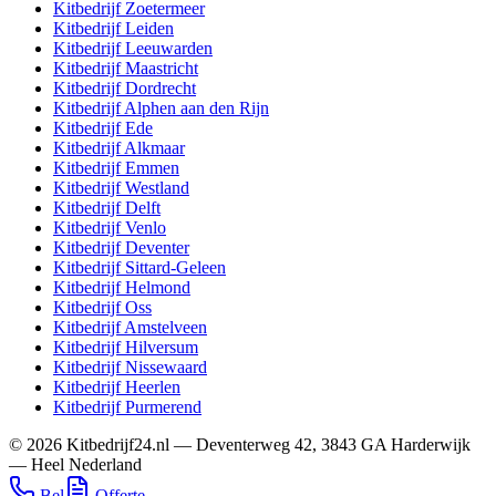
Kitbedrijf
Zoetermeer
Kitbedrijf
Leiden
Kitbedrijf
Leeuwarden
Kitbedrijf
Maastricht
Kitbedrijf
Dordrecht
Kitbedrijf
Alphen aan den Rijn
Kitbedrijf
Ede
Kitbedrijf
Alkmaar
Kitbedrijf
Emmen
Kitbedrijf
Westland
Kitbedrijf
Delft
Kitbedrijf
Venlo
Kitbedrijf
Deventer
Kitbedrijf
Sittard-Geleen
Kitbedrijf
Helmond
Kitbedrijf
Oss
Kitbedrijf
Amstelveen
Kitbedrijf
Hilversum
Kitbedrijf
Nissewaard
Kitbedrijf
Heerlen
Kitbedrijf
Purmerend
©
2026
Kitbedrijf24.nl
—
Deventerweg 42
,
3843 GA
Harderwijk
—
Heel Nederland
Bel
Offerte