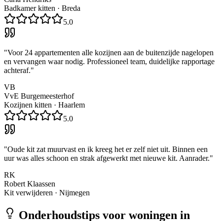
Badkamer kitten
·
Breda
5.0
"
Voor 24 appartementen alle kozijnen aan de buitenzijde nagelopen
en vervangen waar nodig. Professioneel team, duidelijke rapportage
achteraf.
"
VB
VvE Burgemeesterhof
Kozijnen kitten
·
Haarlem
5.0
"
Oude kit zat muurvast en ik kreeg het er zelf niet uit. Binnen een
uur was alles schoon en strak afgewerkt met nieuwe kit. Aanrader.
"
RK
Robert Klaassen
Kit verwijderen
·
Nijmegen
Onderhoudstips voor woningen in