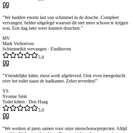
"
We hadden enorm last van schimmel in de douche. Compleet
vervangen, helder uitgelegd waarom dit niet meer schoon te krijgen
was. Een dag later weer kunnen douchen.
"
MV
Mark Verhoeven
Schimmelkit vervangen
·
Eindhoven
5.0
"
Vriendelijke kitter, mooi werk afgeleverd. Ook even meegedacht
over het toilet naast de badkamer. Zeker tevreden!
"
YS
Yvonne Smit
Toilet kitten
·
Den Haag
5.0
"
We werken al jaren samen voor onze nieuwbouwprojecten. Altijd