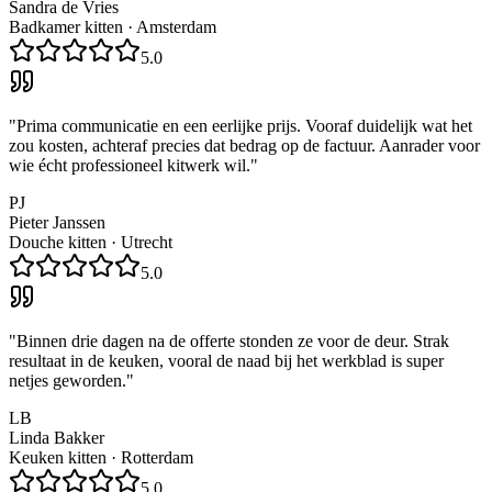
Sandra de Vries
Badkamer kitten
·
Amsterdam
5.0
"
Prima communicatie en een eerlijke prijs. Vooraf duidelijk wat het
zou kosten, achteraf precies dat bedrag op de factuur. Aanrader voor
wie écht professioneel kitwerk wil.
"
PJ
Pieter Janssen
Douche kitten
·
Utrecht
5.0
"
Binnen drie dagen na de offerte stonden ze voor de deur. Strak
resultaat in de keuken, vooral de naad bij het werkblad is super
netjes geworden.
"
LB
Linda Bakker
Keuken kitten
·
Rotterdam
5.0