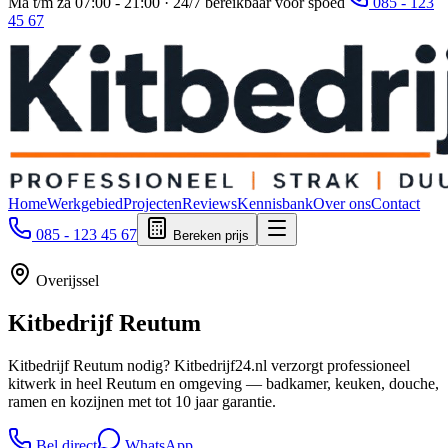
Ma t/m za 07:00 - 21:00 · 24/7 bereikbaar voor spoed
085 - 123
45 67
Home
Werkgebied
Projecten
Reviews
Kennisbank
Over ons
Contact
085 - 123 45 67
Bereken prijs
Overijssel
Kitbedrijf
Reutum
Kitbedrijf Reutum nodig? Kitbedrijf24.nl verzorgt professioneel
kitwerk in heel Reutum en omgeving — badkamer, keuken, douche,
ramen en kozijnen met tot 10 jaar garantie.
Bel direct
WhatsApp