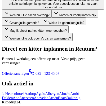
Hoe snel kunnen jullie ter plaatse zijn?
Meestal kunnen wij binnen
enkele werkdagen langskomen. Voor spoedklussen lukt het vaak
binnen 24 uur.
Werken jullie alleen overdag?
Komen er voorrijkosten bij?
Geven jullie garantie?
Welke kit gebruiken jullie?
Mag ik direct na het kitten weer douchen?
Werken jullie ook voor VvE's en aannemers?
Direct een kitter inplannen in
Reutum
?
Binnen 1 werkdag een offerte op maat. Vaste prijs, geen
verrassingen.
Offerte aanvragen
085 - 123 45 67
Ook actief in
's-Heerenbroek
Aadorp
Agelo
Albergen
Almelo
Ambt
Delden
Ane
Anerveen
Anevelde
Arriën
Baars
Balkbrug
Kitbedrijf24
.