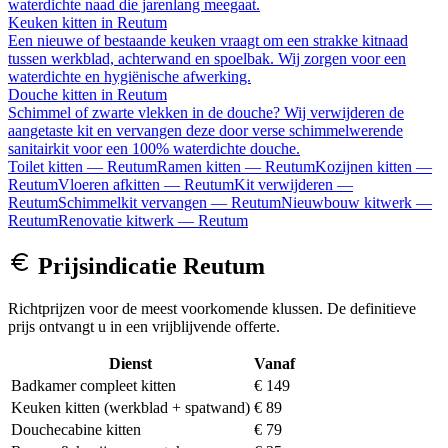
waterdichte naad die jarenlang meegaat.
Keuken kitten
in
Reutum
Een nieuwe of bestaande keuken vraagt om een strakke kitnaad
tussen werkblad, achterwand en spoelbak. Wij zorgen voor een
waterdichte en hygiënische afwerking.
Douche kitten
in
Reutum
Schimmel of zwarte vlekken in de douche? Wij verwijderen de
aangetaste kit en vervangen deze door verse schimmelwerende
sanitairkit voor een 100% waterdichte douche.
Toilet kitten
—
Reutum
Ramen kitten
—
Reutum
Kozijnen kitten
—
Reutum
Vloeren afkitten
—
Reutum
Kit verwijderen
—
Reutum
Schimmelkit vervangen
—
Reutum
Nieuwbouw kitwerk
—
Reutum
Renovatie kitwerk
—
Reutum
Prijsindicatie
Reutum
Richtprijzen voor de meest voorkomende klussen. De definitieve
prijs ontvangt u in een vrijblijvende offerte.
Dienst
Vanaf
Badkamer compleet kitten
€ 149
Keuken kitten (werkblad + spatwand)
€ 89
Douchecabine kitten
€ 79