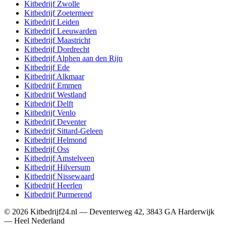
Kitbedrijf
Zwolle
Kitbedrijf
Zoetermeer
Kitbedrijf
Leiden
Kitbedrijf
Leeuwarden
Kitbedrijf
Maastricht
Kitbedrijf
Dordrecht
Kitbedrijf
Alphen aan den Rijn
Kitbedrijf
Ede
Kitbedrijf
Alkmaar
Kitbedrijf
Emmen
Kitbedrijf
Westland
Kitbedrijf
Delft
Kitbedrijf
Venlo
Kitbedrijf
Deventer
Kitbedrijf
Sittard-Geleen
Kitbedrijf
Helmond
Kitbedrijf
Oss
Kitbedrijf
Amstelveen
Kitbedrijf
Hilversum
Kitbedrijf
Nissewaard
Kitbedrijf
Heerlen
Kitbedrijf
Purmerend
©
2026
Kitbedrijf24.nl
—
Deventerweg 42
,
3843 GA
Harderwijk
—
Heel Nederland