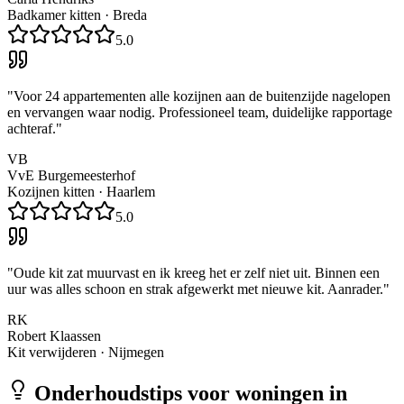
Badkamer kitten
·
Breda
5.0
"
Voor 24 appartementen alle kozijnen aan de buitenzijde nagelopen
en vervangen waar nodig. Professioneel team, duidelijke rapportage
achteraf.
"
VB
VvE Burgemeesterhof
Kozijnen kitten
·
Haarlem
5.0
"
Oude kit zat muurvast en ik kreeg het er zelf niet uit. Binnen een
uur was alles schoon en strak afgewerkt met nieuwe kit. Aanrader.
"
RK
Robert Klaassen
Kit verwijderen
·
Nijmegen
Onderhoudstips voor woningen in