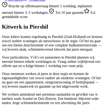
Reactie op offerteaanvraag binnen 1 werkdag, inplannen
meestal binnen 3–5 werkdagen.
Tot 10 jaar garantie
9,4
gemiddelde score
Kitwerk in
Piershil
Onze kitters komen regelmatig in Piershil (Zuid-Holland) en kennen
zowel oudere woningen als nieuwbouw in de regio. Of het nu gaat
om een kleine doucheruimte of een complete badkamerrenovatie —
wij leveren strak, schimmelwerend kitwerk dat jaren meegaat.
Voor particulieren, VvE's en aannemers in Piershil plannen wij
meestal binnen enkele werkdagen in. Vraag online vrijblijvend een
offerte aan en u krijgt binnen 1 werkdag een vaste prijs.
Onze monteurs werken al jaren in deze regio en kennen de
eigenaardigheden van zowel oudere als moderne woningen. Of het
nu gaat om een appartement, eengezinswoning of bedrijfspand —
wij leveren maatwerk en garantie op het uitgevoerde werk.
We werken uitsluitend met premium sanitairkit en gevelkit van A-
merken zoals Soudal en Den Braven. Dat betekent: blijvend witte
naden, hoge schimmelresistentie en een afwerking die jaren