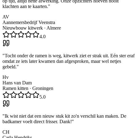
op tijd, altijd nette afwerking. Onze opzichters hoeven nooit
klachten aan te kaarten.
"
AV
Aannemersbedrijf Veenstra
Nieuwbouw kitwerk
·
Almere
4.0
"
Tocht onder de ramen is weg, kitwerk ziet er strak uit. Eén ster eraf
omdat ze iets later kwamen dan afgesproken, maar wel netjes
gebeld.
"
Hv
Hans van Dam
Ramen kitten
·
Groningen
5.0
"
Ik wist niet dat een nieuw stuk kit zo'n verschil kan maken. De
badkamer voelt direct frisser. Dank!
"
CH
Carla Hendriks