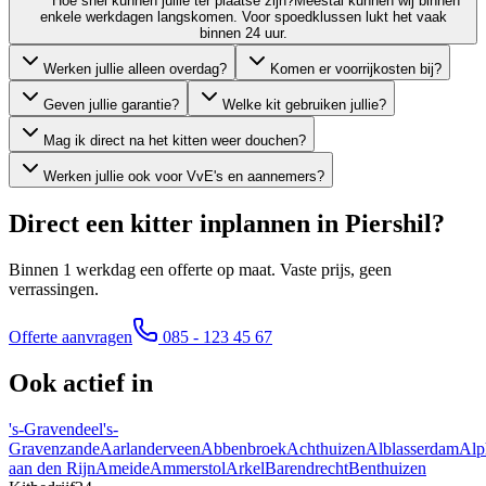
Hoe snel kunnen jullie ter plaatse zijn?
Meestal kunnen wij binnen
enkele werkdagen langskomen. Voor spoedklussen lukt het vaak
binnen 24 uur.
Werken jullie alleen overdag?
Komen er voorrijkosten bij?
Geven jullie garantie?
Welke kit gebruiken jullie?
Mag ik direct na het kitten weer douchen?
Werken jullie ook voor VvE's en aannemers?
Direct een kitter inplannen in
Piershil
?
Binnen 1 werkdag een offerte op maat. Vaste prijs, geen
verrassingen.
Offerte aanvragen
085 - 123 45 67
Ook actief in
's-Gravendeel
's-
Gravenzande
Aarlanderveen
Abbenbroek
Achthuizen
Alblasserdam
Alp
aan den Rijn
Ameide
Ammerstol
Arkel
Barendrecht
Benthuizen