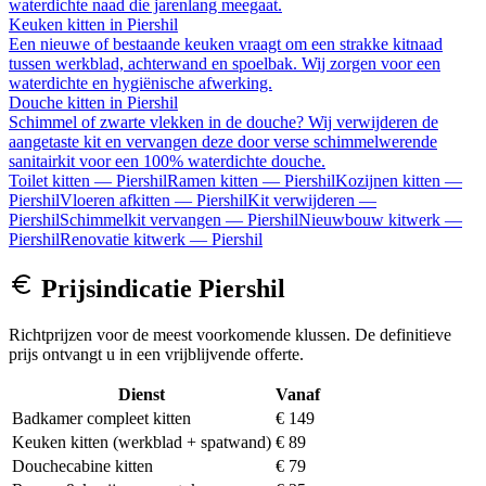
waterdichte naad die jarenlang meegaat.
Keuken kitten
in
Piershil
Een nieuwe of bestaande keuken vraagt om een strakke kitnaad
tussen werkblad, achterwand en spoelbak. Wij zorgen voor een
waterdichte en hygiënische afwerking.
Douche kitten
in
Piershil
Schimmel of zwarte vlekken in de douche? Wij verwijderen de
aangetaste kit en vervangen deze door verse schimmelwerende
sanitairkit voor een 100% waterdichte douche.
Toilet kitten
—
Piershil
Ramen kitten
—
Piershil
Kozijnen kitten
—
Piershil
Vloeren afkitten
—
Piershil
Kit verwijderen
—
Piershil
Schimmelkit vervangen
—
Piershil
Nieuwbouw kitwerk
—
Piershil
Renovatie kitwerk
—
Piershil
Prijsindicatie
Piershil
Richtprijzen voor de meest voorkomende klussen. De definitieve
prijs ontvangt u in een vrijblijvende offerte.
Dienst
Vanaf
Badkamer compleet kitten
€ 149
Keuken kitten (werkblad + spatwand)
€ 89
Douchecabine kitten
€ 79