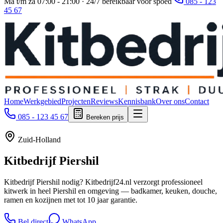
Ma t/m za 07:00 - 21:00 · 24/7 bereikbaar voor spoed
085 - 123
45 67
Home
Werkgebied
Projecten
Reviews
Kennisbank
Over ons
Contact
085 - 123 45 67
Bereken prijs
Zuid-Holland
Kitbedrijf
Piershil
Kitbedrijf Piershil nodig? Kitbedrijf24.nl verzorgt professioneel
kitwerk in heel Piershil en omgeving — badkamer, keuken, douche,
ramen en kozijnen met tot 10 jaar garantie.
Bel direct
WhatsApp