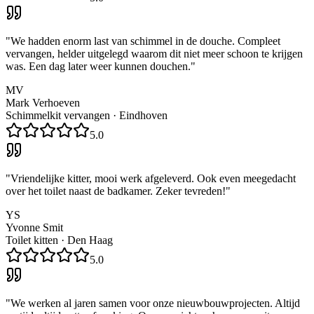
"
We hadden enorm last van schimmel in de douche. Compleet
vervangen, helder uitgelegd waarom dit niet meer schoon te krijgen
was. Een dag later weer kunnen douchen.
"
MV
Mark Verhoeven
Schimmelkit vervangen
·
Eindhoven
5.0
"
Vriendelijke kitter, mooi werk afgeleverd. Ook even meegedacht
over het toilet naast de badkamer. Zeker tevreden!
"
YS
Yvonne Smit
Toilet kitten
·
Den Haag
5.0
"
We werken al jaren samen voor onze nieuwbouwprojecten. Altijd