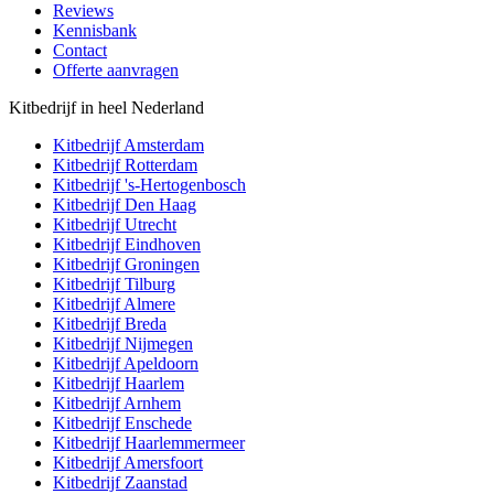
Reviews
Kennisbank
Contact
Offerte aanvragen
Kitbedrijf in heel Nederland
Kitbedrijf
Amsterdam
Kitbedrijf
Rotterdam
Kitbedrijf
's-Hertogenbosch
Kitbedrijf
Den Haag
Kitbedrijf
Utrecht
Kitbedrijf
Eindhoven
Kitbedrijf
Groningen
Kitbedrijf
Tilburg
Kitbedrijf
Almere
Kitbedrijf
Breda
Kitbedrijf
Nijmegen
Kitbedrijf
Apeldoorn
Kitbedrijf
Haarlem
Kitbedrijf
Arnhem
Kitbedrijf
Enschede
Kitbedrijf
Haarlemmermeer
Kitbedrijf
Amersfoort
Kitbedrijf
Zaanstad