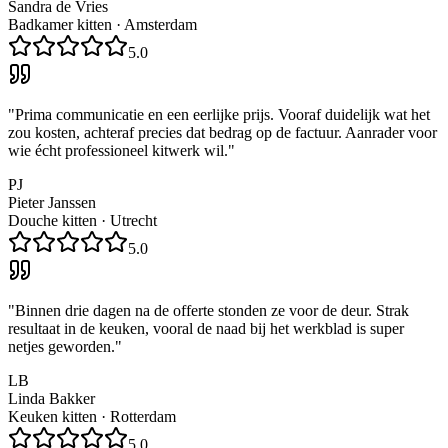
Sandra de Vries
Badkamer kitten
·
Amsterdam
5.0
"
Prima communicatie en een eerlijke prijs. Vooraf duidelijk wat het
zou kosten, achteraf precies dat bedrag op de factuur. Aanrader voor
wie écht professioneel kitwerk wil.
"
PJ
Pieter Janssen
Douche kitten
·
Utrecht
5.0
"
Binnen drie dagen na de offerte stonden ze voor de deur. Strak
resultaat in de keuken, vooral de naad bij het werkblad is super
netjes geworden.
"
LB
Linda Bakker
Keuken kitten
·
Rotterdam
5.0