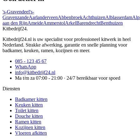
's-Gravendeel
's-
Gravenzande
Aarlanderveen
Abbenbroek
Achthuizen
Alblasserdam
Alp
aan den Rijn
Ameide
Ammerstol
Arkel
Barendrecht
Benthuizen
Kitbedrijf24
.
Kitbedrijf24.nl is uw specialist voor professioneel kitwerk in heel
Nederland. Strakke afwerking, garantie en snelle planning voor
badkamer, keuken, ramen, kozijnen en meer.
085 - 123 45 67
WhatsApp
info@kitbedrijf24.nl
Ma t/m za 07:00 - 21:00 · 24/7 bereikbaar voor spoed
Diensten
Badkamer kitten
Keuken kitten
Toilet kitten
Douche kitten
Ramen kitten
Kozijnen kitten
Vloeren afkitten