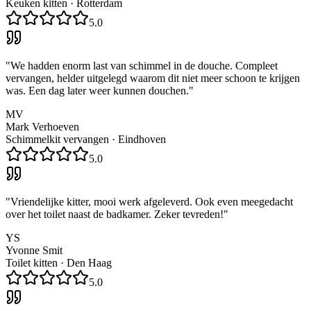
Keuken kitten
·
Rotterdam
5.0
"
We hadden enorm last van schimmel in de douche. Compleet
vervangen, helder uitgelegd waarom dit niet meer schoon te krijgen
was. Een dag later weer kunnen douchen.
"
MV
Mark Verhoeven
Schimmelkit vervangen
·
Eindhoven
5.0
"
Vriendelijke kitter, mooi werk afgeleverd. Ook even meegedacht
over het toilet naast de badkamer. Zeker tevreden!
"
YS
Yvonne Smit
Toilet kitten
·
Den Haag
5.0