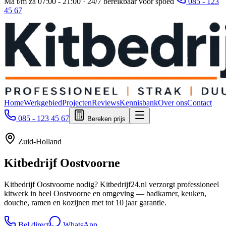
Ma t/m za 07:00 - 21:00 · 24/7 bereikbaar voor spoed
085 - 123
45 67
Home
Werkgebied
Projecten
Reviews
Kennisbank
Over ons
Contact
085 - 123 45 67
Bereken prijs
Zuid-Holland
Kitbedrijf
Oostvoorne
Kitbedrijf Oostvoorne nodig? Kitbedrijf24.nl verzorgt professioneel
kitwerk in heel Oostvoorne en omgeving — badkamer, keuken,
douche, ramen en kozijnen met tot 10 jaar garantie.
Bel direct
WhatsApp