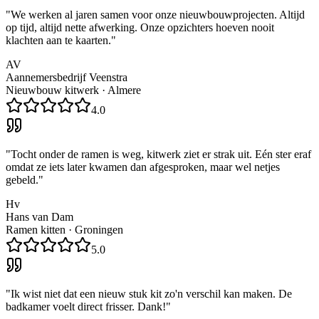
"
We werken al jaren samen voor onze nieuwbouwprojecten. Altijd
op tijd, altijd nette afwerking. Onze opzichters hoeven nooit
klachten aan te kaarten.
"
AV
Aannemersbedrijf Veenstra
Nieuwbouw kitwerk
·
Almere
4.0
"
Tocht onder de ramen is weg, kitwerk ziet er strak uit. Eén ster eraf
omdat ze iets later kwamen dan afgesproken, maar wel netjes
gebeld.
"
Hv
Hans van Dam
Ramen kitten
·
Groningen
5.0
"
Ik wist niet dat een nieuw stuk kit zo'n verschil kan maken. De
badkamer voelt direct frisser. Dank!
"