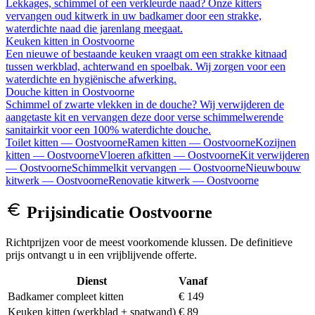
Lekkages, schimmel of een verkleurde naad? Onze kitters
vervangen oud kitwerk in uw badkamer door een strakke,
waterdichte naad die jarenlang meegaat.
Keuken kitten
in
Oostvoorne
Een nieuwe of bestaande keuken vraagt om een strakke kitnaad
tussen werkblad, achterwand en spoelbak. Wij zorgen voor een
waterdichte en hygiënische afwerking.
Douche kitten
in
Oostvoorne
Schimmel of zwarte vlekken in de douche? Wij verwijderen de
aangetaste kit en vervangen deze door verse schimmelwerende
sanitairkit voor een 100% waterdichte douche.
Toilet kitten
—
Oostvoorne
Ramen kitten
—
Oostvoorne
Kozijnen
kitten
—
Oostvoorne
Vloeren afkitten
—
Oostvoorne
Kit verwijderen
—
Oostvoorne
Schimmelkit vervangen
—
Oostvoorne
Nieuwbouw
kitwerk
—
Oostvoorne
Renovatie kitwerk
—
Oostvoorne
Prijsindicatie
Oostvoorne
Richtprijzen voor de meest voorkomende klussen. De definitieve
prijs ontvangt u in een vrijblijvende offerte.
Dienst
Vanaf
Badkamer compleet kitten
€ 149
Keuken kitten (werkblad + spatwand)
€ 89