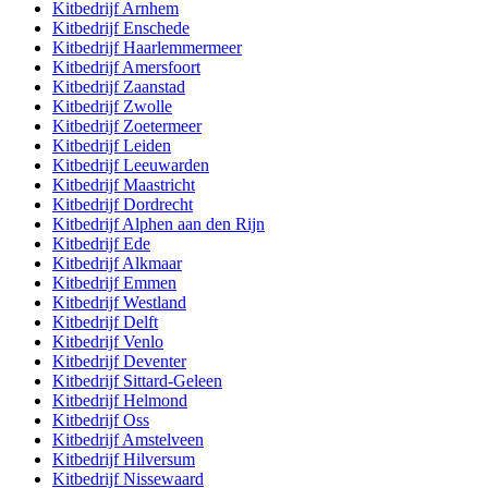
Kitbedrijf
Arnhem
Kitbedrijf
Enschede
Kitbedrijf
Haarlemmermeer
Kitbedrijf
Amersfoort
Kitbedrijf
Zaanstad
Kitbedrijf
Zwolle
Kitbedrijf
Zoetermeer
Kitbedrijf
Leiden
Kitbedrijf
Leeuwarden
Kitbedrijf
Maastricht
Kitbedrijf
Dordrecht
Kitbedrijf
Alphen aan den Rijn
Kitbedrijf
Ede
Kitbedrijf
Alkmaar
Kitbedrijf
Emmen
Kitbedrijf
Westland
Kitbedrijf
Delft
Kitbedrijf
Venlo
Kitbedrijf
Deventer
Kitbedrijf
Sittard-Geleen
Kitbedrijf
Helmond
Kitbedrijf
Oss
Kitbedrijf
Amstelveen
Kitbedrijf
Hilversum
Kitbedrijf
Nissewaard