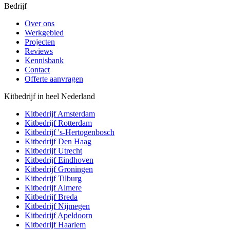
Bedrijf
Over ons
Werkgebied
Projecten
Reviews
Kennisbank
Contact
Offerte aanvragen
Kitbedrijf in heel Nederland
Kitbedrijf
Amsterdam
Kitbedrijf
Rotterdam
Kitbedrijf
's-Hertogenbosch
Kitbedrijf
Den Haag
Kitbedrijf
Utrecht
Kitbedrijf
Eindhoven
Kitbedrijf
Groningen
Kitbedrijf
Tilburg
Kitbedrijf
Almere
Kitbedrijf
Breda
Kitbedrijf
Nijmegen
Kitbedrijf
Apeldoorn
Kitbedrijf
Haarlem