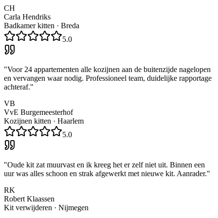
CH
Carla Hendriks
Badkamer kitten
·
Breda
5.0
"
Voor 24 appartementen alle kozijnen aan de buitenzijde nagelopen
en vervangen waar nodig. Professioneel team, duidelijke rapportage
achteraf.
"
VB
VvE Burgemeesterhof
Kozijnen kitten
·
Haarlem
5.0
"
Oude kit zat muurvast en ik kreeg het er zelf niet uit. Binnen een
uur was alles schoon en strak afgewerkt met nieuwe kit. Aanrader.
"
RK
Robert Klaassen
Kit verwijderen
·
Nijmegen