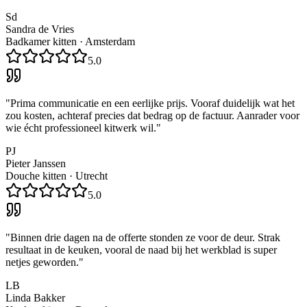
Sd
Sandra de Vries
Badkamer kitten
·
Amsterdam
5.0
"
Prima communicatie en een eerlijke prijs. Vooraf duidelijk wat het
zou kosten, achteraf precies dat bedrag op de factuur. Aanrader voor
wie écht professioneel kitwerk wil.
"
PJ
Pieter Janssen
Douche kitten
·
Utrecht
5.0
"
Binnen drie dagen na de offerte stonden ze voor de deur. Strak
resultaat in de keuken, vooral de naad bij het werkblad is super
netjes geworden.
"
LB
Linda Bakker