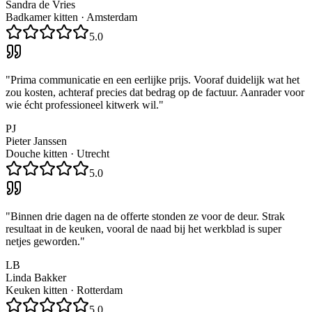
Sandra de Vries
Badkamer kitten
·
Amsterdam
5.0
"
Prima communicatie en een eerlijke prijs. Vooraf duidelijk wat het
zou kosten, achteraf precies dat bedrag op de factuur. Aanrader voor
wie écht professioneel kitwerk wil.
"
PJ
Pieter Janssen
Douche kitten
·
Utrecht
5.0
"
Binnen drie dagen na de offerte stonden ze voor de deur. Strak
resultaat in de keuken, vooral de naad bij het werkblad is super
netjes geworden.
"
LB
Linda Bakker
Keuken kitten
·
Rotterdam
5.0