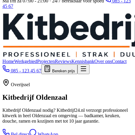
Ma t/m za 07:00 - 21:00 · 24/7 bereikbaar voor spoed
085 - 123
45 67
Home
Werkgebied
Projecten
Reviews
Kennisbank
Over ons
Contact
085 - 123 45 67
Bereken prijs
Overijssel
Kitbedrijf
Oldenzaal
Kitbedrijf Oldenzaal nodig? Kitbedrijf24.nl verzorgt professioneel
kitwerk in heel Oldenzaal en omgeving — badkamer, keuken,
douche, ramen en kozijnen met tot 10 jaar garantie.
Bel direct
WhatsApp