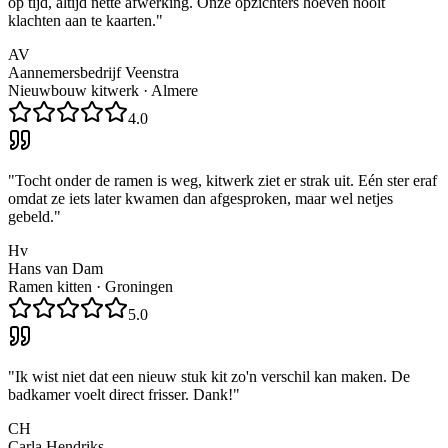
op tijd, altijd nette afwerking. Onze opzichters hoeven nooit
klachten aan te kaarten.
"
AV
Aannemersbedrijf Veenstra
Nieuwbouw kitwerk
·
Almere
4.0
"
Tocht onder de ramen is weg, kitwerk ziet er strak uit. Eén ster eraf
omdat ze iets later kwamen dan afgesproken, maar wel netjes
gebeld.
"
Hv
Hans van Dam
Ramen kitten
·
Groningen
5.0
"
Ik wist niet dat een nieuw stuk kit zo'n verschil kan maken. De
badkamer voelt direct frisser. Dank!
"
CH
Carla Hendriks