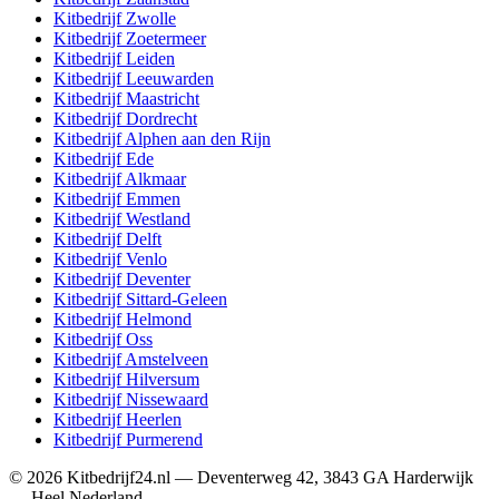
Kitbedrijf
Zwolle
Kitbedrijf
Zoetermeer
Kitbedrijf
Leiden
Kitbedrijf
Leeuwarden
Kitbedrijf
Maastricht
Kitbedrijf
Dordrecht
Kitbedrijf
Alphen aan den Rijn
Kitbedrijf
Ede
Kitbedrijf
Alkmaar
Kitbedrijf
Emmen
Kitbedrijf
Westland
Kitbedrijf
Delft
Kitbedrijf
Venlo
Kitbedrijf
Deventer
Kitbedrijf
Sittard-Geleen
Kitbedrijf
Helmond
Kitbedrijf
Oss
Kitbedrijf
Amstelveen
Kitbedrijf
Hilversum
Kitbedrijf
Nissewaard
Kitbedrijf
Heerlen
Kitbedrijf
Purmerend
©
2026
Kitbedrijf24.nl
—
Deventerweg 42
,
3843 GA
Harderwijk
—
Heel Nederland