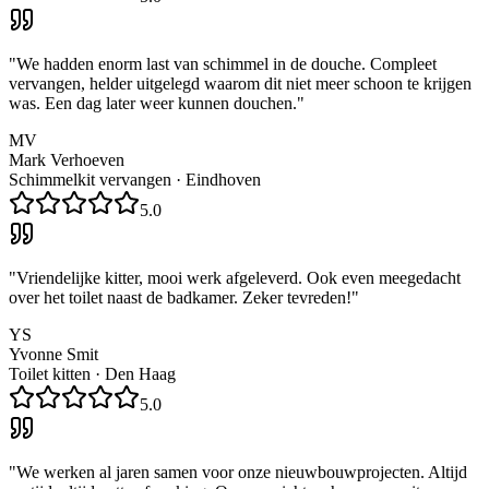
"
We hadden enorm last van schimmel in de douche. Compleet
vervangen, helder uitgelegd waarom dit niet meer schoon te krijgen
was. Een dag later weer kunnen douchen.
"
MV
Mark Verhoeven
Schimmelkit vervangen
·
Eindhoven
5.0
"
Vriendelijke kitter, mooi werk afgeleverd. Ook even meegedacht
over het toilet naast de badkamer. Zeker tevreden!
"
YS
Yvonne Smit
Toilet kitten
·
Den Haag
5.0
"
We werken al jaren samen voor onze nieuwbouwprojecten. Altijd