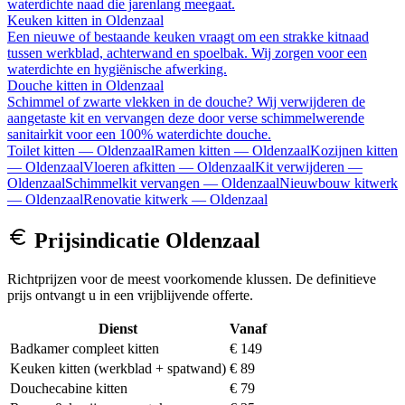
waterdichte naad die jarenlang meegaat.
Keuken kitten
in
Oldenzaal
Een nieuwe of bestaande keuken vraagt om een strakke kitnaad
tussen werkblad, achterwand en spoelbak. Wij zorgen voor een
waterdichte en hygiënische afwerking.
Douche kitten
in
Oldenzaal
Schimmel of zwarte vlekken in de douche? Wij verwijderen de
aangetaste kit en vervangen deze door verse schimmelwerende
sanitairkit voor een 100% waterdichte douche.
Toilet kitten
—
Oldenzaal
Ramen kitten
—
Oldenzaal
Kozijnen kitten
—
Oldenzaal
Vloeren afkitten
—
Oldenzaal
Kit verwijderen
—
Oldenzaal
Schimmelkit vervangen
—
Oldenzaal
Nieuwbouw kitwerk
—
Oldenzaal
Renovatie kitwerk
—
Oldenzaal
Prijsindicatie
Oldenzaal
Richtprijzen voor de meest voorkomende klussen. De definitieve
prijs ontvangt u in een vrijblijvende offerte.
Dienst
Vanaf
Badkamer compleet kitten
€ 149
Keuken kitten (werkblad + spatwand)
€ 89
Douchecabine kitten
€ 79