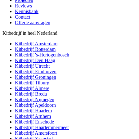
Projecten
Reviews
Kennisbank
Contact
Offerte aanvragen
Kitbedrijf in heel Nederland
Kitbedrijf
Amsterdam
Kitbedrijf
Rotterdam
Kitbedrijf
's-Hertogenbosch
Kitbedrijf
Den Haag
Kitbedrijf
Utrecht
Kitbedrijf
Eindhoven
Kitbedrijf
Groningen
Kitbedrijf
Tilburg
Kitbedrijf
Almere
Kitbedrijf
Breda
Kitbedrijf
Nijmegen
Kitbedrijf
Apeldoorn
Kitbedrijf
Haarlem
Kitbedrijf
Arnhem
Kitbedrijf
Enschede
Kitbedrijf
Haarlemmermeer
Kitbedrijf
Amersfoort
Kitbedrijf
Zaanstad