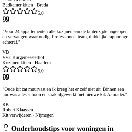
Badkamer kitten
·
Breda
5.0
"
Voor 24 appartementen alle kozijnen aan de buitenzijde nagelopen
en vervangen waar nodig. Professioneel team, duidelijke rapportage
achteraf.
"
VB
VvE Burgemeesterhof
Kozijnen kitten
·
Haarlem
5.0
"
Oude kit zat muurvast en ik kreeg het er zelf niet uit. Binnen een
uur was alles schoon en strak afgewerkt met nieuwe kit. Aanrader.
"
RK
Robert Klaassen
Kit verwijderen
·
Nijmegen
Onderhoudstips voor woningen in