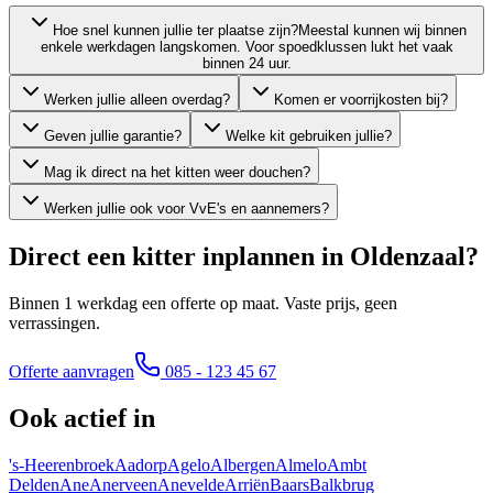
Hoe snel kunnen jullie ter plaatse zijn?
Meestal kunnen wij binnen
enkele werkdagen langskomen. Voor spoedklussen lukt het vaak
binnen 24 uur.
Werken jullie alleen overdag?
Komen er voorrijkosten bij?
Geven jullie garantie?
Welke kit gebruiken jullie?
Mag ik direct na het kitten weer douchen?
Werken jullie ook voor VvE's en aannemers?
Direct een kitter inplannen in
Oldenzaal
?
Binnen 1 werkdag een offerte op maat. Vaste prijs, geen
verrassingen.
Offerte aanvragen
085 - 123 45 67
Ook actief in
's-Heerenbroek
Aadorp
Agelo
Albergen
Almelo
Ambt
Delden
Ane
Anerveen
Anevelde
Arriën
Baars
Balkbrug