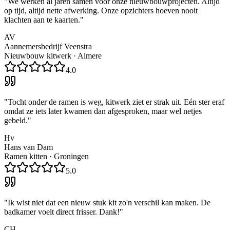
"
We werken al jaren samen voor onze nieuwbouwprojecten. Altijd
op tijd, altijd nette afwerking. Onze opzichters hoeven nooit
klachten aan te kaarten.
"
AV
Aannemersbedrijf Veenstra
Nieuwbouw kitwerk
·
Almere
4.0
"
Tocht onder de ramen is weg, kitwerk ziet er strak uit. Eén ster eraf
omdat ze iets later kwamen dan afgesproken, maar wel netjes
gebeld.
"
Hv
Hans van Dam
Ramen kitten
·
Groningen
5.0
"
Ik wist niet dat een nieuw stuk kit zo'n verschil kan maken. De
badkamer voelt direct frisser. Dank!
"
CH