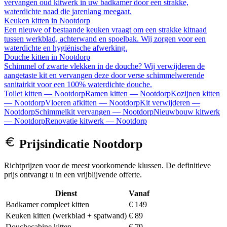
vervangen oud kitwerk in uw badkamer door een strakke,
waterdichte naad die jarenlang meegaat.
Keuken kitten
in
Nootdorp
Een nieuwe of bestaande keuken vraagt om een strakke kitnaad
tussen werkblad, achterwand en spoelbak. Wij zorgen voor een
waterdichte en hygiënische afwerking.
Douche kitten
in
Nootdorp
Schimmel of zwarte vlekken in de douche? Wij verwijderen de
aangetaste kit en vervangen deze door verse schimmelwerende
sanitairkit voor een 100% waterdichte douche.
Toilet kitten
—
Nootdorp
Ramen kitten
—
Nootdorp
Kozijnen kitten
—
Nootdorp
Vloeren afkitten
—
Nootdorp
Kit verwijderen
—
Nootdorp
Schimmelkit vervangen
—
Nootdorp
Nieuwbouw kitwerk
—
Nootdorp
Renovatie kitwerk
—
Nootdorp
Prijsindicatie
Nootdorp
Richtprijzen voor de meest voorkomende klussen. De definitieve
prijs ontvangt u in een vrijblijvende offerte.
Dienst
Vanaf
Badkamer compleet kitten
€ 149
Keuken kitten (werkblad + spatwand)
€ 89
Douchecabine kitten
€ 79