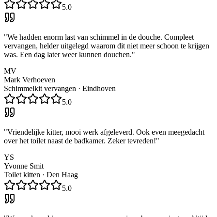
5.0
"
We hadden enorm last van schimmel in de douche. Compleet
vervangen, helder uitgelegd waarom dit niet meer schoon te krijgen
was. Een dag later weer kunnen douchen.
"
MV
Mark Verhoeven
Schimmelkit vervangen
·
Eindhoven
5.0
"
Vriendelijke kitter, mooi werk afgeleverd. Ook even meegedacht
over het toilet naast de badkamer. Zeker tevreden!
"
YS
Yvonne Smit
Toilet kitten
·
Den Haag
5.0