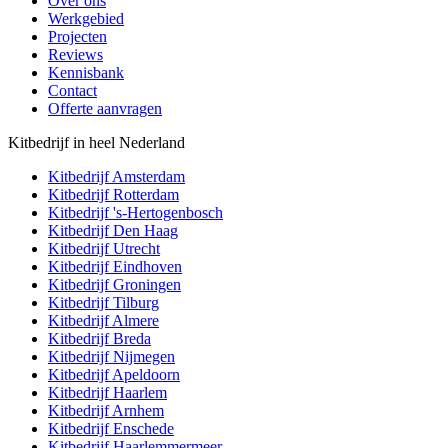
Over ons
Werkgebied
Projecten
Reviews
Kennisbank
Contact
Offerte aanvragen
Kitbedrijf in heel Nederland
Kitbedrijf
Amsterdam
Kitbedrijf
Rotterdam
Kitbedrijf
's-Hertogenbosch
Kitbedrijf
Den Haag
Kitbedrijf
Utrecht
Kitbedrijf
Eindhoven
Kitbedrijf
Groningen
Kitbedrijf
Tilburg
Kitbedrijf
Almere
Kitbedrijf
Breda
Kitbedrijf
Nijmegen
Kitbedrijf
Apeldoorn
Kitbedrijf
Haarlem
Kitbedrijf
Arnhem
Kitbedrijf
Enschede
Kitbedrijf
Haarlemmermeer