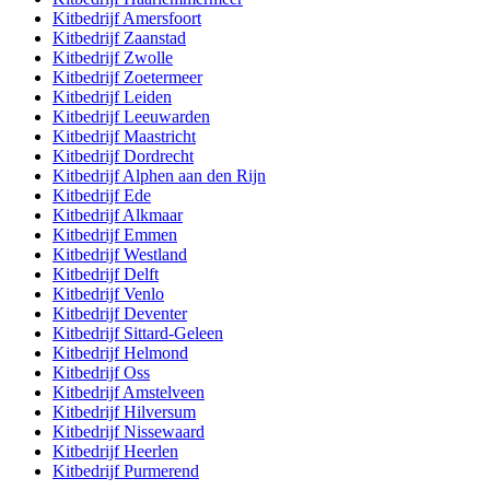
Kitbedrijf
Amersfoort
Kitbedrijf
Zaanstad
Kitbedrijf
Zwolle
Kitbedrijf
Zoetermeer
Kitbedrijf
Leiden
Kitbedrijf
Leeuwarden
Kitbedrijf
Maastricht
Kitbedrijf
Dordrecht
Kitbedrijf
Alphen aan den Rijn
Kitbedrijf
Ede
Kitbedrijf
Alkmaar
Kitbedrijf
Emmen
Kitbedrijf
Westland
Kitbedrijf
Delft
Kitbedrijf
Venlo
Kitbedrijf
Deventer
Kitbedrijf
Sittard-Geleen
Kitbedrijf
Helmond
Kitbedrijf
Oss
Kitbedrijf
Amstelveen
Kitbedrijf
Hilversum
Kitbedrijf
Nissewaard
Kitbedrijf
Heerlen
Kitbedrijf
Purmerend