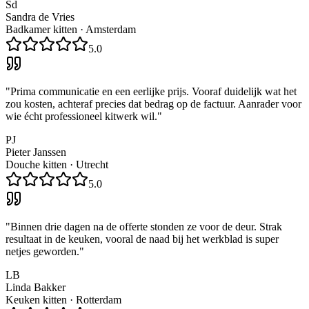
Sd
Sandra de Vries
Badkamer kitten
·
Amsterdam
5.0
"
Prima communicatie en een eerlijke prijs. Vooraf duidelijk wat het
zou kosten, achteraf precies dat bedrag op de factuur. Aanrader voor
wie écht professioneel kitwerk wil.
"
PJ
Pieter Janssen
Douche kitten
·
Utrecht
5.0
"
Binnen drie dagen na de offerte stonden ze voor de deur. Strak
resultaat in de keuken, vooral de naad bij het werkblad is super
netjes geworden.
"
LB
Linda Bakker
Keuken kitten
·
Rotterdam