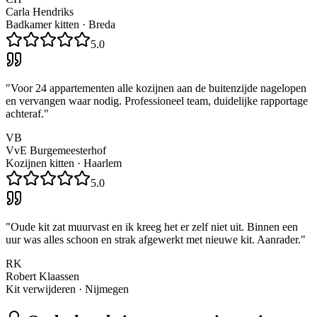
Carla Hendriks
Badkamer kitten
·
Breda
5.0
"
Voor 24 appartementen alle kozijnen aan de buitenzijde nagelopen
en vervangen waar nodig. Professioneel team, duidelijke rapportage
achteraf.
"
VB
VvE Burgemeesterhof
Kozijnen kitten
·
Haarlem
5.0
"
Oude kit zat muurvast en ik kreeg het er zelf niet uit. Binnen een
uur was alles schoon en strak afgewerkt met nieuwe kit. Aanrader.
"
RK
Robert Klaassen
Kit verwijderen
·
Nijmegen