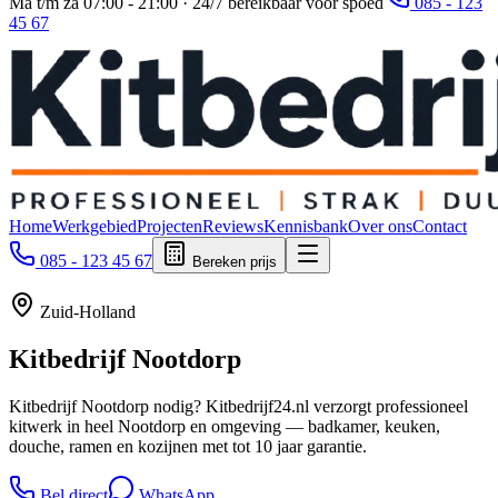
Ma t/m za 07:00 - 21:00 · 24/7 bereikbaar voor spoed
085 - 123
45 67
Home
Werkgebied
Projecten
Reviews
Kennisbank
Over ons
Contact
085 - 123 45 67
Bereken prijs
Zuid-Holland
Kitbedrijf
Nootdorp
Kitbedrijf Nootdorp nodig? Kitbedrijf24.nl verzorgt professioneel
kitwerk in heel Nootdorp en omgeving — badkamer, keuken,
douche, ramen en kozijnen met tot 10 jaar garantie.
Bel direct
WhatsApp