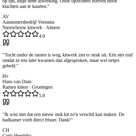
op tijd, altijd nette afwerking. Onze opzichters hoeven nooit
klachten aan te kaarten.
"
AV
Aannemersbedrijf Veenstra
Nieuwbouw kitwerk
·
Almere
4.0
"
Tocht onder de ramen is weg, kitwerk ziet er strak uit. Eén ster eraf
omdat ze iets later kwamen dan afgesproken, maar wel netjes
gebeld.
"
Hv
Hans van Dam
Ramen kitten
·
Groningen
5.0
"
Ik wist niet dat een nieuw stuk kit zo'n verschil kan maken. De
badkamer voelt direct frisser. Dank!
"
CH
Carla Hendriks