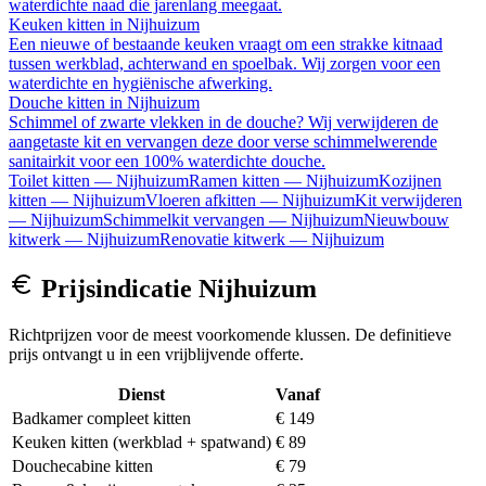
waterdichte naad die jarenlang meegaat.
Keuken kitten
in
Nijhuizum
Een nieuwe of bestaande keuken vraagt om een strakke kitnaad
tussen werkblad, achterwand en spoelbak. Wij zorgen voor een
waterdichte en hygiënische afwerking.
Douche kitten
in
Nijhuizum
Schimmel of zwarte vlekken in de douche? Wij verwijderen de
aangetaste kit en vervangen deze door verse schimmelwerende
sanitairkit voor een 100% waterdichte douche.
Toilet kitten
—
Nijhuizum
Ramen kitten
—
Nijhuizum
Kozijnen
kitten
—
Nijhuizum
Vloeren afkitten
—
Nijhuizum
Kit verwijderen
—
Nijhuizum
Schimmelkit vervangen
—
Nijhuizum
Nieuwbouw
kitwerk
—
Nijhuizum
Renovatie kitwerk
—
Nijhuizum
Prijsindicatie
Nijhuizum
Richtprijzen voor de meest voorkomende klussen. De definitieve
prijs ontvangt u in een vrijblijvende offerte.
Dienst
Vanaf
Badkamer compleet kitten
€ 149
Keuken kitten (werkblad + spatwand)
€ 89
Douchecabine kitten
€ 79