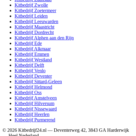
Kitbedrijf
Zwolle
Kitbedrijf
Zoetermeer
Kitbedrijf
Leiden
Kitbedrijf
Leeuwarden
Kitbedrijf
Maastricht
Kitbedrijf
Dordrecht
Kitbedrijf
Alphen aan den Rijn
Kitbedrijf
Ede
Kitbedrijf
Alkmaar
Kitbedrijf
Emmen
Kitbedrijf
Westland
Kitbedrijf
Delft
Kitbedrijf
Venlo
Kitbedrijf
Deventer
Kitbedrijf
Sittard-Geleen
Kitbedrijf
Helmond
Kitbedrijf
Oss
Kitbedrijf
Amstelveen
Kitbedrijf
Hilversum
Kitbedrijf
Nissewaard
Kitbedrijf
Heerlen
Kitbedrijf
Purmerend
©
2026
Kitbedrijf24.nl
—
Deventerweg 42
,
3843 GA
Harderwijk
—
Heel Nederland