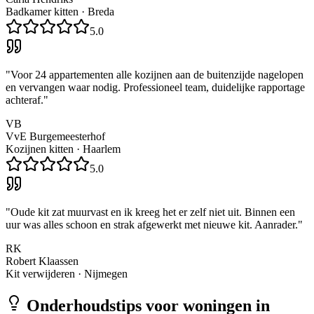
Badkamer kitten
·
Breda
5.0
"
Voor 24 appartementen alle kozijnen aan de buitenzijde nagelopen
en vervangen waar nodig. Professioneel team, duidelijke rapportage
achteraf.
"
VB
VvE Burgemeesterhof
Kozijnen kitten
·
Haarlem
5.0
"
Oude kit zat muurvast en ik kreeg het er zelf niet uit. Binnen een
uur was alles schoon en strak afgewerkt met nieuwe kit. Aanrader.
"
RK
Robert Klaassen
Kit verwijderen
·
Nijmegen
Onderhoudstips voor woningen in