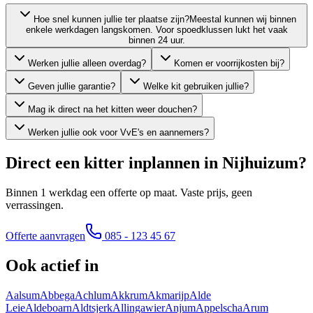
Hoe snel kunnen jullie ter plaatse zijn?
Meestal kunnen wij binnen
enkele werkdagen langskomen. Voor spoedklussen lukt het vaak
binnen 24 uur.
Werken jullie alleen overdag?
Komen er voorrijkosten bij?
Geven jullie garantie?
Welke kit gebruiken jullie?
Mag ik direct na het kitten weer douchen?
Werken jullie ook voor VvE's en aannemers?
Direct een kitter inplannen in
Nijhuizum
?
Binnen 1 werkdag een offerte op maat. Vaste prijs, geen
verrassingen.
Offerte aanvragen
085 - 123 45 67
Ook actief in
Aalsum
Abbega
Achlum
Akkrum
Akmarijp
Alde
Leie
Aldeboarn
Aldtsjerk
Allingawier
Anjum
Appelscha
Arum