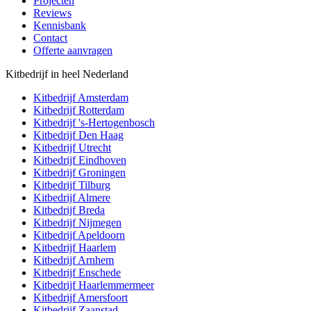
Projecten
Reviews
Kennisbank
Contact
Offerte aanvragen
Kitbedrijf in heel Nederland
Kitbedrijf
Amsterdam
Kitbedrijf
Rotterdam
Kitbedrijf
's-Hertogenbosch
Kitbedrijf
Den Haag
Kitbedrijf
Utrecht
Kitbedrijf
Eindhoven
Kitbedrijf
Groningen
Kitbedrijf
Tilburg
Kitbedrijf
Almere
Kitbedrijf
Breda
Kitbedrijf
Nijmegen
Kitbedrijf
Apeldoorn
Kitbedrijf
Haarlem
Kitbedrijf
Arnhem
Kitbedrijf
Enschede
Kitbedrijf
Haarlemmermeer
Kitbedrijf
Amersfoort
Kitbedrijf
Zaanstad