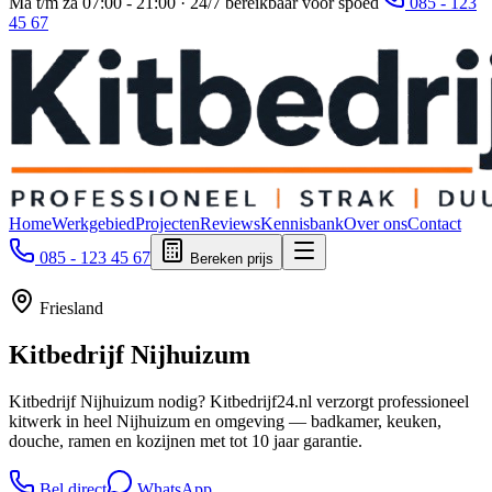
Ma t/m za 07:00 - 21:00 · 24/7 bereikbaar voor spoed
085 - 123
45 67
Home
Werkgebied
Projecten
Reviews
Kennisbank
Over ons
Contact
085 - 123 45 67
Bereken prijs
Friesland
Kitbedrijf
Nijhuizum
Kitbedrijf Nijhuizum nodig? Kitbedrijf24.nl verzorgt professioneel
kitwerk in heel Nijhuizum en omgeving — badkamer, keuken,
douche, ramen en kozijnen met tot 10 jaar garantie.
Bel direct
WhatsApp