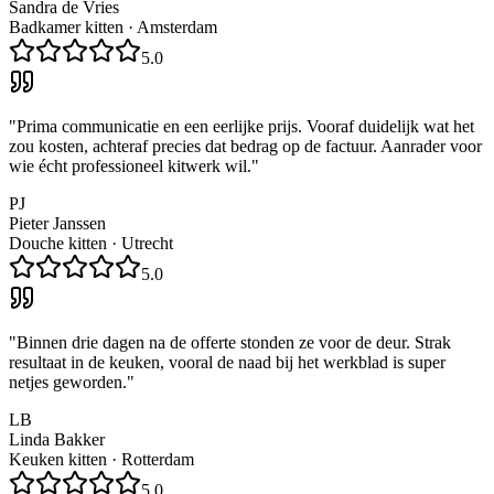
Sandra de Vries
Badkamer kitten
·
Amsterdam
5.0
"
Prima communicatie en een eerlijke prijs. Vooraf duidelijk wat het
zou kosten, achteraf precies dat bedrag op de factuur. Aanrader voor
wie écht professioneel kitwerk wil.
"
PJ
Pieter Janssen
Douche kitten
·
Utrecht
5.0
"
Binnen drie dagen na de offerte stonden ze voor de deur. Strak
resultaat in de keuken, vooral de naad bij het werkblad is super
netjes geworden.
"
LB
Linda Bakker
Keuken kitten
·
Rotterdam
5.0