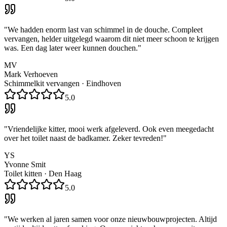
"
We hadden enorm last van schimmel in de douche. Compleet
vervangen, helder uitgelegd waarom dit niet meer schoon te krijgen
was. Een dag later weer kunnen douchen.
"
MV
Mark Verhoeven
Schimmelkit vervangen
·
Eindhoven
5.0
"
Vriendelijke kitter, mooi werk afgeleverd. Ook even meegedacht
over het toilet naast de badkamer. Zeker tevreden!
"
YS
Yvonne Smit
Toilet kitten
·
Den Haag
5.0
"
We werken al jaren samen voor onze nieuwbouwprojecten. Altijd