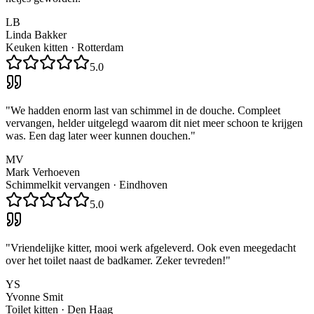
LB
Linda Bakker
Keuken kitten
·
Rotterdam
5.0
"
We hadden enorm last van schimmel in de douche. Compleet
vervangen, helder uitgelegd waarom dit niet meer schoon te krijgen
was. Een dag later weer kunnen douchen.
"
MV
Mark Verhoeven
Schimmelkit vervangen
·
Eindhoven
5.0
"
Vriendelijke kitter, mooi werk afgeleverd. Ook even meegedacht
over het toilet naast de badkamer. Zeker tevreden!
"
YS
Yvonne Smit
Toilet kitten
·
Den Haag