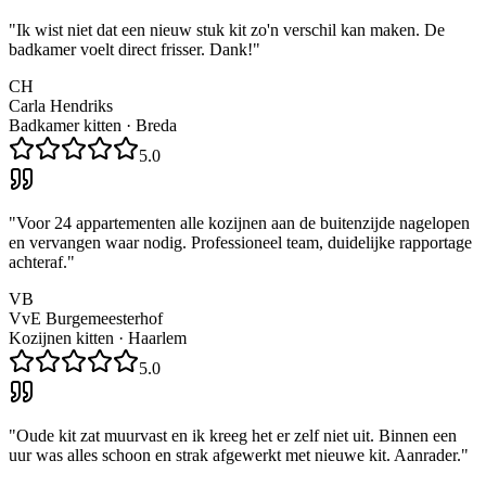
"
Ik wist niet dat een nieuw stuk kit zo'n verschil kan maken. De
badkamer voelt direct frisser. Dank!
"
CH
Carla Hendriks
Badkamer kitten
·
Breda
5.0
"
Voor 24 appartementen alle kozijnen aan de buitenzijde nagelopen
en vervangen waar nodig. Professioneel team, duidelijke rapportage
achteraf.
"
VB
VvE Burgemeesterhof
Kozijnen kitten
·
Haarlem
5.0
"
Oude kit zat muurvast en ik kreeg het er zelf niet uit. Binnen een
uur was alles schoon en strak afgewerkt met nieuwe kit. Aanrader.
"