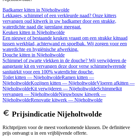
Badkamer kitten
in
Nijeholtwolde
Lekkages, schimmel of een verkleurde naad? Onze kitters
vervangen oud kitwerk in uw badkamer door een strakke,
waterdichte naad die jarenlang meegaat.
Keuken kitten
in
Nijeholtwolde
Een nieuwe of bestaande keuken vraagt om een strakke kitnaad
tussen werkblad, achterwand en spoelbak. Wij zorgen voor een
waterdichte en hygiënische afwerking.
Douche kitten
in
Nijeholtwolde
Schimmel of zwarte vlekken in de douche? Wij verwijderen de
aangetaste kit en vervangen deze door verse schimmelwerende
sanitairkit voor een 100% waterdichte douche.
Toilet kitten
—
Nijeholtwolde
Ramen kitten
—
Nijeholtwolde
Kozijnen kitten
—
Nijeholtwolde
Vloeren afkitten
—
Nijeholtwolde
Kit verwijderen
—
Nijeholtwolde
Schimmelkit
vervangen
—
Nijeholtwolde
Nieuwbouw kitwerk
—
Nijeholtwolde
Renovatie kitwerk
—
Nijeholtwolde
Prijsindicatie
Nijeholtwolde
Richtprijzen voor de meest voorkomende klussen. De definitieve
prijs ontvangt u in een vrijblijvende offerte.