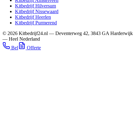
Kitbedrijf
Amstelveen
Kitbedrijf
Hilversum
Kitbedrijf
Nissewaard
Kitbedrijf
Heerlen
Kitbedrijf
Purmerend
©
2026
Kitbedrijf24.nl
—
Deventerweg 42
,
3843 GA
Harderwijk
—
Heel Nederland
Bel
Offerte