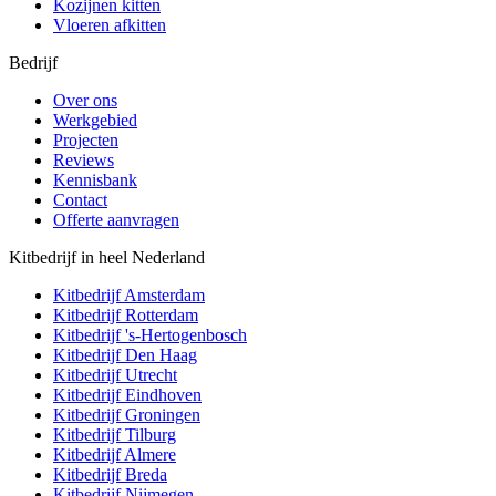
Kozijnen kitten
Vloeren afkitten
Bedrijf
Over ons
Werkgebied
Projecten
Reviews
Kennisbank
Contact
Offerte aanvragen
Kitbedrijf in heel Nederland
Kitbedrijf
Amsterdam
Kitbedrijf
Rotterdam
Kitbedrijf
's-Hertogenbosch
Kitbedrijf
Den Haag
Kitbedrijf
Utrecht
Kitbedrijf
Eindhoven
Kitbedrijf
Groningen
Kitbedrijf
Tilburg
Kitbedrijf
Almere
Kitbedrijf
Breda
Kitbedrijf
Nijmegen