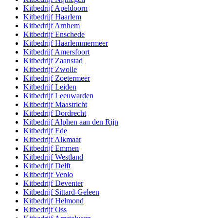
Kitbedrijf
Apeldoorn
Kitbedrijf
Haarlem
Kitbedrijf
Arnhem
Kitbedrijf
Enschede
Kitbedrijf
Haarlemmermeer
Kitbedrijf
Amersfoort
Kitbedrijf
Zaanstad
Kitbedrijf
Zwolle
Kitbedrijf
Zoetermeer
Kitbedrijf
Leiden
Kitbedrijf
Leeuwarden
Kitbedrijf
Maastricht
Kitbedrijf
Dordrecht
Kitbedrijf
Alphen aan den Rijn
Kitbedrijf
Ede
Kitbedrijf
Alkmaar
Kitbedrijf
Emmen
Kitbedrijf
Westland
Kitbedrijf
Delft
Kitbedrijf
Venlo
Kitbedrijf
Deventer
Kitbedrijf
Sittard-Geleen
Kitbedrijf
Helmond
Kitbedrijf
Oss