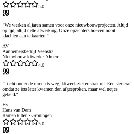
5.0
"
We werken al jaren samen voor onze nieuwbouwprojecten. Altijd
op tijd, altijd nette afwerking. Onze opzichters hoeven nooit
klachten aan te kaarten.
"
AV
Aannemersbedrijf Veenstra
Nieuwbouw kitwerk
·
Almere
4.0
"
Tocht onder de ramen is weg, kitwerk ziet er strak uit. Eén ster eraf
omdat ze iets later kwamen dan afgesproken, maar wel netjes
gebeld.
"
Hv
Hans van Dam
Ramen kitten
·
Groningen
5.0