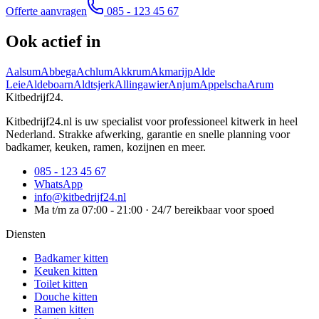
Offerte aanvragen
085 - 123 45 67
Ook actief in
Aalsum
Abbega
Achlum
Akkrum
Akmarijp
Alde
Leie
Aldeboarn
Aldtsjerk
Allingawier
Anjum
Appelscha
Arum
Kitbedrijf24
.
Kitbedrijf24.nl is uw specialist voor professioneel kitwerk in heel
Nederland. Strakke afwerking, garantie en snelle planning voor
badkamer, keuken, ramen, kozijnen en meer.
085 - 123 45 67
WhatsApp
info@kitbedrijf24.nl
Ma t/m za 07:00 - 21:00 · 24/7 bereikbaar voor spoed
Diensten
Badkamer kitten
Keuken kitten
Toilet kitten
Douche kitten
Ramen kitten