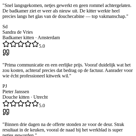
"
Snel langsgekomen, netjes gewerkt en geen rommel achtergelaten.
De badkamer ziet er weer als nieuw uit. De kitter werkte heel
precies langs het glas van de douchecabine — top vakmanschap.
"
Sd
Sandra de Vries
Badkamer kitten
·
Amsterdam
5.0
"
Prima communicatie en een eerlijke prijs. Vooraf duidelijk wat het
zou kosten, achteraf precies dat bedrag op de factuur. Aanrader voor
wie écht professioneel kitwerk wil.
"
PJ
Pieter Janssen
Douche kitten
·
Utrecht
5.0
"
Binnen drie dagen na de offerte stonden ze voor de deur. Strak
resultaat in de keuken, vooral de naad bij het werkblad is super
netjes geworden.
"