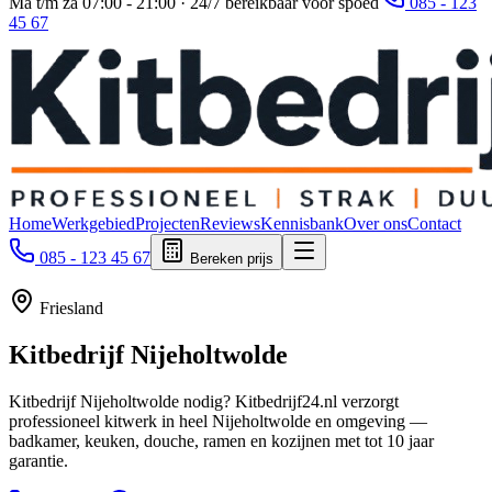
Ma t/m za 07:00 - 21:00 · 24/7 bereikbaar voor spoed
085 - 123
45 67
Home
Werkgebied
Projecten
Reviews
Kennisbank
Over ons
Contact
085 - 123 45 67
Bereken prijs
Friesland
Kitbedrijf
Nijeholtwolde
Kitbedrijf Nijeholtwolde nodig? Kitbedrijf24.nl verzorgt
professioneel kitwerk in heel Nijeholtwolde en omgeving —
badkamer, keuken, douche, ramen en kozijnen met tot 10 jaar
garantie.