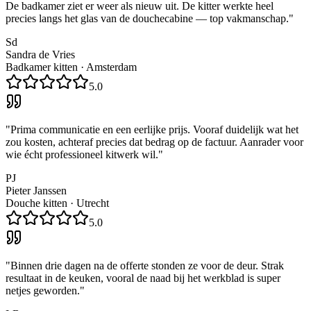
De badkamer ziet er weer als nieuw uit. De kitter werkte heel
precies langs het glas van de douchecabine — top vakmanschap.
"
Sd
Sandra de Vries
Badkamer kitten
·
Amsterdam
5.0
"
Prima communicatie en een eerlijke prijs. Vooraf duidelijk wat het
zou kosten, achteraf precies dat bedrag op de factuur. Aanrader voor
wie écht professioneel kitwerk wil.
"
PJ
Pieter Janssen
Douche kitten
·
Utrecht
5.0
"
Binnen drie dagen na de offerte stonden ze voor de deur. Strak
resultaat in de keuken, vooral de naad bij het werkblad is super
netjes geworden.
"