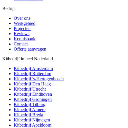
Bedrijf
Over ons
Werkgebied
Projecten
Reviews
Kennisbank
Contact
Offerte aanvragen
Kitbedrijf in heel Nederland
Kitbedrijf
Amsterdam
Kitbedrijf
Rotterdam
Kitbedrijf
's-Hertogenbosch
Kitbedrijf
Den Haag
Kitbedrijf
Utrecht
Kitbedrijf
Eindhoven
Kitbedrijf
Groningen
Kitbedrijf
Tilburg
Kitbedrijf
Almere
Kitbedrijf
Breda
Kitbedrijf
Nijmegen
Kitbedrijf
Apeldoorn