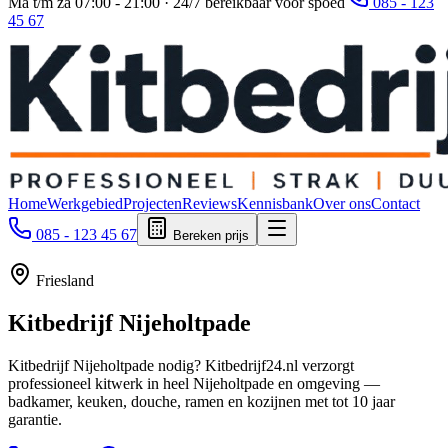
Ma t/m za 07:00 - 21:00 · 24/7 bereikbaar voor spoed
085 - 123
45 67
Home
Werkgebied
Projecten
Reviews
Kennisbank
Over ons
Contact
085 - 123 45 67
Bereken prijs
Friesland
Kitbedrijf
Nijeholtpade
Kitbedrijf Nijeholtpade nodig? Kitbedrijf24.nl verzorgt
professioneel kitwerk in heel Nijeholtpade en omgeving —
badkamer, keuken, douche, ramen en kozijnen met tot 10 jaar
garantie.