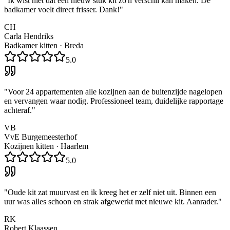
"
Ik wist niet dat een nieuw stuk kit zo'n verschil kan maken. De
badkamer voelt direct frisser. Dank!
"
CH
Carla Hendriks
Badkamer kitten
·
Breda
5.0
"
Voor 24 appartementen alle kozijnen aan de buitenzijde nagelopen
en vervangen waar nodig. Professioneel team, duidelijke rapportage
achteraf.
"
VB
VvE Burgemeesterhof
Kozijnen kitten
·
Haarlem
5.0
"
Oude kit zat muurvast en ik kreeg het er zelf niet uit. Binnen een
uur was alles schoon en strak afgewerkt met nieuwe kit. Aanrader.
"
RK
Robert Klaassen