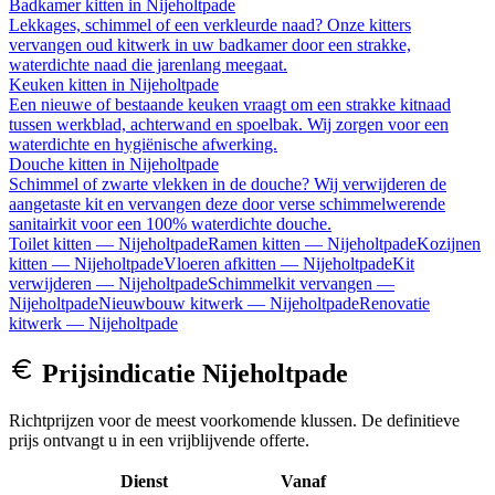
Badkamer kitten
in
Nijeholtpade
Lekkages, schimmel of een verkleurde naad? Onze kitters
vervangen oud kitwerk in uw badkamer door een strakke,
waterdichte naad die jarenlang meegaat.
Keuken kitten
in
Nijeholtpade
Een nieuwe of bestaande keuken vraagt om een strakke kitnaad
tussen werkblad, achterwand en spoelbak. Wij zorgen voor een
waterdichte en hygiënische afwerking.
Douche kitten
in
Nijeholtpade
Schimmel of zwarte vlekken in de douche? Wij verwijderen de
aangetaste kit en vervangen deze door verse schimmelwerende
sanitairkit voor een 100% waterdichte douche.
Toilet kitten
—
Nijeholtpade
Ramen kitten
—
Nijeholtpade
Kozijnen
kitten
—
Nijeholtpade
Vloeren afkitten
—
Nijeholtpade
Kit
verwijderen
—
Nijeholtpade
Schimmelkit vervangen
—
Nijeholtpade
Nieuwbouw kitwerk
—
Nijeholtpade
Renovatie
kitwerk
—
Nijeholtpade
Prijsindicatie
Nijeholtpade
Richtprijzen voor de meest voorkomende klussen. De definitieve
prijs ontvangt u in een vrijblijvende offerte.
Dienst
Vanaf