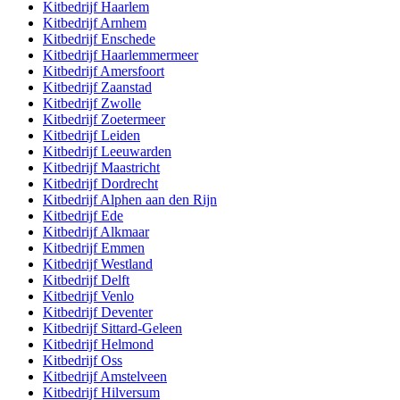
Kitbedrijf
Haarlem
Kitbedrijf
Arnhem
Kitbedrijf
Enschede
Kitbedrijf
Haarlemmermeer
Kitbedrijf
Amersfoort
Kitbedrijf
Zaanstad
Kitbedrijf
Zwolle
Kitbedrijf
Zoetermeer
Kitbedrijf
Leiden
Kitbedrijf
Leeuwarden
Kitbedrijf
Maastricht
Kitbedrijf
Dordrecht
Kitbedrijf
Alphen aan den Rijn
Kitbedrijf
Ede
Kitbedrijf
Alkmaar
Kitbedrijf
Emmen
Kitbedrijf
Westland
Kitbedrijf
Delft
Kitbedrijf
Venlo
Kitbedrijf
Deventer
Kitbedrijf
Sittard-Geleen
Kitbedrijf
Helmond
Kitbedrijf
Oss
Kitbedrijf
Amstelveen
Kitbedrijf
Hilversum