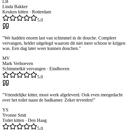
LB
Linda Bakker
Keuken kitten
·
Rotterdam
5.0
"
We hadden enorm last van schimmel in de douche. Compleet
vervangen, helder uitgelegd waarom dit niet meer schoon te krijgen
was. Een dag later weer kunnen douchen.
"
MV
Mark Verhoeven
Schimmelkit vervangen
·
Eindhoven
5.0
"
Vriendelijke kitter, mooi werk afgeleverd. Ook even meegedacht
over het toilet naast de badkamer. Zeker tevreden!
"
YS
Yvonne Smit
Toilet kitten
·
Den Haag
5.0