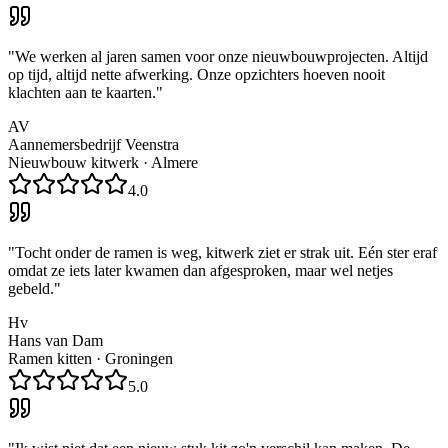
"
We werken al jaren samen voor onze nieuwbouwprojecten. Altijd
op tijd, altijd nette afwerking. Onze opzichters hoeven nooit
klachten aan te kaarten.
"
AV
Aannemersbedrijf Veenstra
Nieuwbouw kitwerk
·
Almere
4.0
"
Tocht onder de ramen is weg, kitwerk ziet er strak uit. Eén ster eraf
omdat ze iets later kwamen dan afgesproken, maar wel netjes
gebeld.
"
Hv
Hans van Dam
Ramen kitten
·
Groningen
5.0