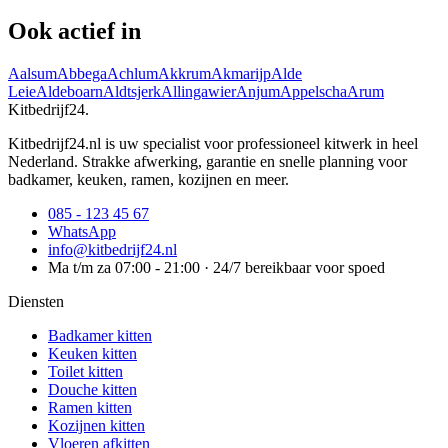
Ook actief in
Aalsum
Abbega
Achlum
Akkrum
Akmarijp
Alde
Leie
Aldeboarn
Aldtsjerk
Allingawier
Anjum
Appelscha
Arum
Kitbedrijf24
.
Kitbedrijf24.nl is uw specialist voor professioneel kitwerk in heel
Nederland. Strakke afwerking, garantie en snelle planning voor
badkamer, keuken, ramen, kozijnen en meer.
085 - 123 45 67
WhatsApp
info@kitbedrijf24.nl
Ma t/m za 07:00 - 21:00 · 24/7 bereikbaar voor spoed
Diensten
Badkamer kitten
Keuken kitten
Toilet kitten
Douche kitten
Ramen kitten
Kozijnen kitten
Vloeren afkitten