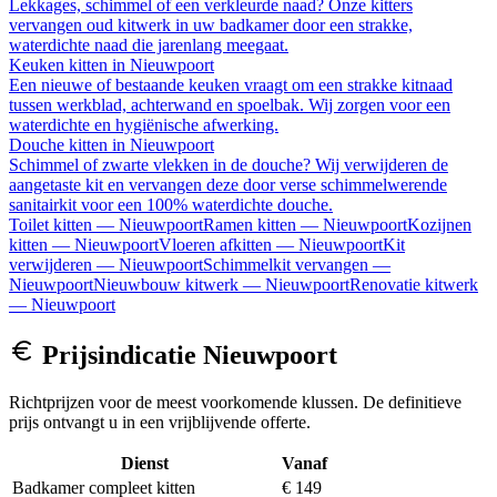
Lekkages, schimmel of een verkleurde naad? Onze kitters
vervangen oud kitwerk in uw badkamer door een strakke,
waterdichte naad die jarenlang meegaat.
Keuken kitten
in
Nieuwpoort
Een nieuwe of bestaande keuken vraagt om een strakke kitnaad
tussen werkblad, achterwand en spoelbak. Wij zorgen voor een
waterdichte en hygiënische afwerking.
Douche kitten
in
Nieuwpoort
Schimmel of zwarte vlekken in de douche? Wij verwijderen de
aangetaste kit en vervangen deze door verse schimmelwerende
sanitairkit voor een 100% waterdichte douche.
Toilet kitten
—
Nieuwpoort
Ramen kitten
—
Nieuwpoort
Kozijnen
kitten
—
Nieuwpoort
Vloeren afkitten
—
Nieuwpoort
Kit
verwijderen
—
Nieuwpoort
Schimmelkit vervangen
—
Nieuwpoort
Nieuwbouw kitwerk
—
Nieuwpoort
Renovatie kitwerk
—
Nieuwpoort
Prijsindicatie
Nieuwpoort
Richtprijzen voor de meest voorkomende klussen. De definitieve
prijs ontvangt u in een vrijblijvende offerte.
Dienst
Vanaf
Badkamer compleet kitten
€ 149