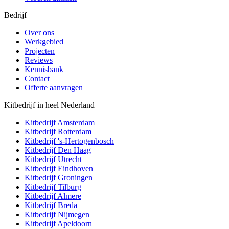
Bedrijf
Over ons
Werkgebied
Projecten
Reviews
Kennisbank
Contact
Offerte aanvragen
Kitbedrijf in heel Nederland
Kitbedrijf
Amsterdam
Kitbedrijf
Rotterdam
Kitbedrijf
's-Hertogenbosch
Kitbedrijf
Den Haag
Kitbedrijf
Utrecht
Kitbedrijf
Eindhoven
Kitbedrijf
Groningen
Kitbedrijf
Tilburg
Kitbedrijf
Almere
Kitbedrijf
Breda
Kitbedrijf
Nijmegen
Kitbedrijf
Apeldoorn