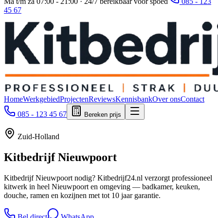
Ma t/m za 07:00 - 21:00 · 24/7 bereikbaar voor spoed
085 - 123
45 67
Home
Werkgebied
Projecten
Reviews
Kennisbank
Over ons
Contact
085 - 123 45 67
Bereken prijs
Zuid-Holland
Kitbedrijf
Nieuwpoort
Kitbedrijf Nieuwpoort nodig? Kitbedrijf24.nl verzorgt professioneel
kitwerk in heel Nieuwpoort en omgeving — badkamer, keuken,
douche, ramen en kozijnen met tot 10 jaar garantie.
Bel direct
WhatsApp