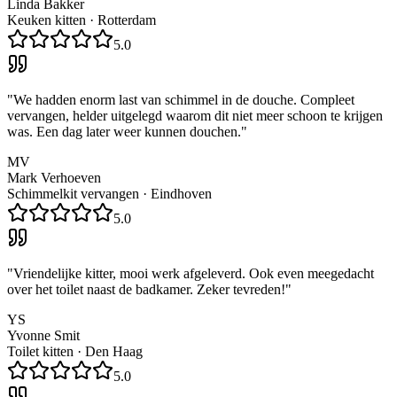
Linda Bakker
Keuken kitten
·
Rotterdam
5.0
"
We hadden enorm last van schimmel in de douche. Compleet
vervangen, helder uitgelegd waarom dit niet meer schoon te krijgen
was. Een dag later weer kunnen douchen.
"
MV
Mark Verhoeven
Schimmelkit vervangen
·
Eindhoven
5.0
"
Vriendelijke kitter, mooi werk afgeleverd. Ook even meegedacht
over het toilet naast de badkamer. Zeker tevreden!
"
YS
Yvonne Smit
Toilet kitten
·
Den Haag
5.0