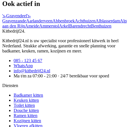
Ook actief in
's-Gravendeel
's-
Gravenzande
Aarlanderveen
Abbenbroek
Achthuizen
Alblasserdam
Alp
aan den Rijn
Ameide
Ammerstol
Arkel
Barendrecht
Benthuizen
Kitbedrijf24
.
Kitbedrijf24.nl is uw specialist voor professioneel kitwerk in heel
Nederland. Strakke afwerking, garantie en snelle planning voor
badkamer, keuken, ramen, kozijnen en meer.
085 - 123 45 67
WhatsApp
info@kitbedrijf24.nl
Ma t/m za 07:00 - 21:00 · 24/7 bereikbaar voor spoed
Diensten
Badkamer kitten
Keuken kitten
Toilet kitten
Douche kitten
Ramen kitten
Kozijnen kitten
Vloeren afkitten