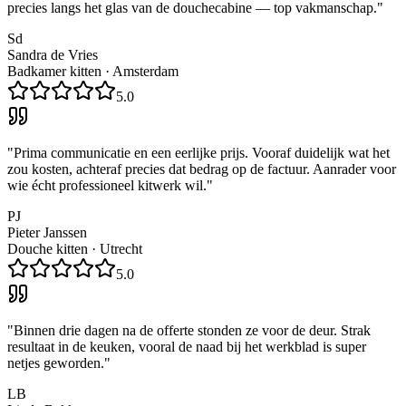
precies langs het glas van de douchecabine — top vakmanschap.
"
Sd
Sandra de Vries
Badkamer kitten
·
Amsterdam
5.0
"
Prima communicatie en een eerlijke prijs. Vooraf duidelijk wat het
zou kosten, achteraf precies dat bedrag op de factuur. Aanrader voor
wie écht professioneel kitwerk wil.
"
PJ
Pieter Janssen
Douche kitten
·
Utrecht
5.0
"
Binnen drie dagen na de offerte stonden ze voor de deur. Strak
resultaat in de keuken, vooral de naad bij het werkblad is super
netjes geworden.
"
LB