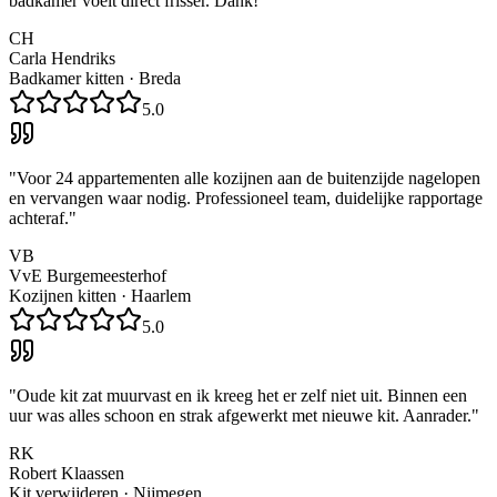
badkamer voelt direct frisser. Dank!
"
CH
Carla Hendriks
Badkamer kitten
·
Breda
5.0
"
Voor 24 appartementen alle kozijnen aan de buitenzijde nagelopen
en vervangen waar nodig. Professioneel team, duidelijke rapportage
achteraf.
"
VB
VvE Burgemeesterhof
Kozijnen kitten
·
Haarlem
5.0
"
Oude kit zat muurvast en ik kreeg het er zelf niet uit. Binnen een
uur was alles schoon en strak afgewerkt met nieuwe kit. Aanrader.
"
RK
Robert Klaassen
Kit verwijderen
·
Nijmegen