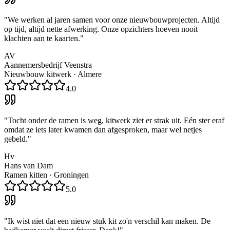
"
We werken al jaren samen voor onze nieuwbouwprojecten. Altijd
op tijd, altijd nette afwerking. Onze opzichters hoeven nooit
klachten aan te kaarten.
"
AV
Aannemersbedrijf Veenstra
Nieuwbouw kitwerk
·
Almere
4.0
"
Tocht onder de ramen is weg, kitwerk ziet er strak uit. Eén ster eraf
omdat ze iets later kwamen dan afgesproken, maar wel netjes
gebeld.
"
Hv
Hans van Dam
Ramen kitten
·
Groningen
5.0
"
Ik wist niet dat een nieuw stuk kit zo'n verschil kan maken. De