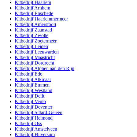
Kitbedrijf
Haarlem
Kitbedrijf
Arnhem
Kitbedrijf
Enschede
Kitbedrijf
Haarlemmermeer
Kitbedrijf
Amersfoort
Kitbedrijf
Zaanstad
Kitbedrijf
Zwolle
Kitbedrijf
Zoetermeer
Kitbedrijf
Leiden
Kitbedrijf
Leeuwarden
Kitbedrijf
Maastricht
Kitbedrijf
Dordrecht
Kitbedrijf
Alphen aan den Rijn
Kitbedrijf
Ede
Kitbedrijf
Alkmaar
Kitbedrijf
Emmen
Kitbedrijf
Westland
Kitbedrijf
Delft
Kitbedrijf
Venlo
Kitbedrijf
Deventer
Kitbedrijf
Sittard-Geleen
Kitbedrijf
Helmond
Kitbedrijf
Oss
Kitbedrijf
Amstelveen
Kitbedrijf
Hilversum