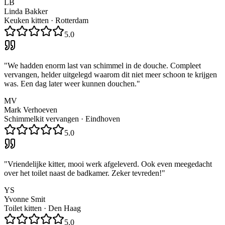
LB
Linda Bakker
Keuken kitten
·
Rotterdam
5.0
"
We hadden enorm last van schimmel in de douche. Compleet
vervangen, helder uitgelegd waarom dit niet meer schoon te krijgen
was. Een dag later weer kunnen douchen.
"
MV
Mark Verhoeven
Schimmelkit vervangen
·
Eindhoven
5.0
"
Vriendelijke kitter, mooi werk afgeleverd. Ook even meegedacht
over het toilet naast de badkamer. Zeker tevreden!
"
YS
Yvonne Smit
Toilet kitten
·
Den Haag
5.0