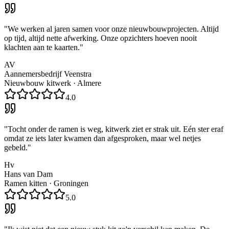
"
We werken al jaren samen voor onze nieuwbouwprojecten. Altijd
op tijd, altijd nette afwerking. Onze opzichters hoeven nooit
klachten aan te kaarten.
"
AV
Aannemersbedrijf Veenstra
Nieuwbouw kitwerk
·
Almere
4.0
"
Tocht onder de ramen is weg, kitwerk ziet er strak uit. Eén ster eraf
omdat ze iets later kwamen dan afgesproken, maar wel netjes
gebeld.
"
Hv
Hans van Dam
Ramen kitten
·
Groningen
5.0