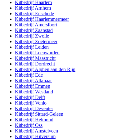
Kitbedrijf
Haarlem
Kitbedrijf
Arnhem
Kitbedrijf
Enschede
Kitbedrijf
Haarlemmermeer
Kitbedrijf
Amersfoort
Kitbedrijf
Zaanstad
Kitbedrijf
Zwolle
Kitbedrijf
Zoetermeer
Kitbedrijf
Leiden
Kitbedrijf
Leeuwarden
Kitbedrijf
Maastricht
Kitbedrijf
Dordrecht
Kitbedrijf
Alphen aan den Rijn
Kitbedrijf
Ede
Kitbedrijf
Alkmaar
Kitbedrijf
Emmen
Kitbedrijf
Westland
Kitbedrijf
Delft
Kitbedrijf
Venlo
Kitbedrijf
Deventer
Kitbedrijf
Sittard-Geleen
Kitbedrijf
Helmond
Kitbedrijf
Oss
Kitbedrijf
Amstelveen
Kitbedrijf
Hilversum