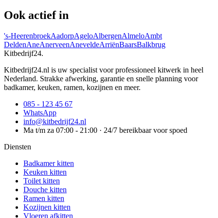
Ook actief in
's-Heerenbroek
Aadorp
Agelo
Albergen
Almelo
Ambt
Delden
Ane
Anerveen
Anevelde
Arriën
Baars
Balkbrug
Kitbedrijf24
.
Kitbedrijf24.nl is uw specialist voor professioneel kitwerk in heel
Nederland. Strakke afwerking, garantie en snelle planning voor
badkamer, keuken, ramen, kozijnen en meer.
085 - 123 45 67
WhatsApp
info@kitbedrijf24.nl
Ma t/m za 07:00 - 21:00 · 24/7 bereikbaar voor spoed
Diensten
Badkamer kitten
Keuken kitten
Toilet kitten
Douche kitten
Ramen kitten
Kozijnen kitten
Vloeren afkitten