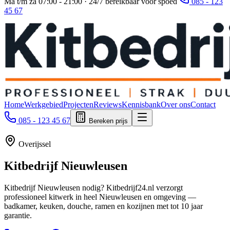
Ma t/m za 07:00 - 21:00 · 24/7 bereikbaar voor spoed
085 - 123
45 67
Home
Werkgebied
Projecten
Reviews
Kennisbank
Over ons
Contact
085 - 123 45 67
Bereken prijs
Overijssel
Kitbedrijf
Nieuwleusen
Kitbedrijf Nieuwleusen nodig? Kitbedrijf24.nl verzorgt
professioneel kitwerk in heel Nieuwleusen en omgeving —
badkamer, keuken, douche, ramen en kozijnen met tot 10 jaar
garantie.