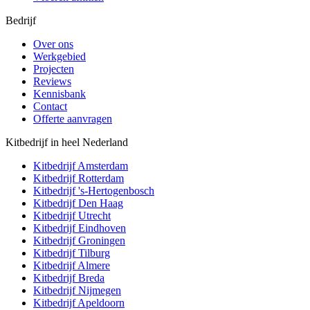
Bedrijf
Over ons
Werkgebied
Projecten
Reviews
Kennisbank
Contact
Offerte aanvragen
Kitbedrijf in heel Nederland
Kitbedrijf
Amsterdam
Kitbedrijf
Rotterdam
Kitbedrijf
's-Hertogenbosch
Kitbedrijf
Den Haag
Kitbedrijf
Utrecht
Kitbedrijf
Eindhoven
Kitbedrijf
Groningen
Kitbedrijf
Tilburg
Kitbedrijf
Almere
Kitbedrijf
Breda
Kitbedrijf
Nijmegen
Kitbedrijf
Apeldoorn