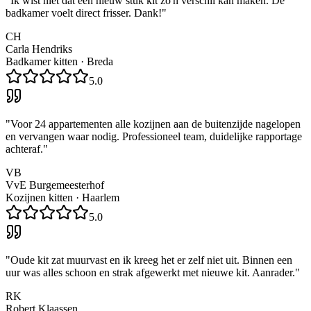
"
Ik wist niet dat een nieuw stuk kit zo'n verschil kan maken. De
badkamer voelt direct frisser. Dank!
"
CH
Carla Hendriks
Badkamer kitten
·
Breda
5.0
"
Voor 24 appartementen alle kozijnen aan de buitenzijde nagelopen
en vervangen waar nodig. Professioneel team, duidelijke rapportage
achteraf.
"
VB
VvE Burgemeesterhof
Kozijnen kitten
·
Haarlem
5.0
"
Oude kit zat muurvast en ik kreeg het er zelf niet uit. Binnen een
uur was alles schoon en strak afgewerkt met nieuwe kit. Aanrader.
"
RK
Robert Klaassen