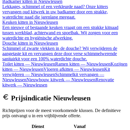
Badkamer kitten
in
Nieuwleusen
Lekkages, schimmel of een verkleurde naad? Onze kitters
vervangen oud kitwerk in uw badkamer door een strakke,
waterdichte naad die jarenlang meegaat.
Keuken kitten
in
Nieuwleusen
Een nieuwe of bestaande keuken vraagt om een strakke kitnaad
tussen werkblad, achterwand en spoelbak. Wij zorgen voor een
waterdichte en hygiënische afwerking.
Douche kitten
in
Nieuwleusen
Schimmel of zwarte vlekken in de douche? Wij verwijderen de
aangetaste kit en vervangen deze door verse schimmelwerende
sanitairkit voor een 100% waterdichte douche.
Toilet kitten
—
Nieuwleusen
Ramen kitten
—
Nieuwleusen
Kozijnen
kitten
—
Nieuwleusen
Vloeren afkitten
—
Nieuwleusen
Kit
verwijderen
—
Nieuwleusen
Schimmelkit vervangen
—
Nieuwleusen
Nieuwbouw kitwerk
—
Nieuwleusen
Renovatie
kitwerk
—
Nieuwleusen
Prijsindicatie
Nieuwleusen
Richtprijzen voor de meest voorkomende klussen. De definitieve
prijs ontvangt u in een vrijblijvende offerte.
Dienst
Vanaf