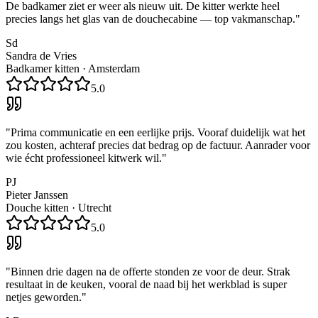
De badkamer ziet er weer als nieuw uit. De kitter werkte heel
precies langs het glas van de douchecabine — top vakmanschap.
"
Sd
Sandra de Vries
Badkamer kitten
·
Amsterdam
5.0
"
Prima communicatie en een eerlijke prijs. Vooraf duidelijk wat het
zou kosten, achteraf precies dat bedrag op de factuur. Aanrader voor
wie écht professioneel kitwerk wil.
"
PJ
Pieter Janssen
Douche kitten
·
Utrecht
5.0
"
Binnen drie dagen na de offerte stonden ze voor de deur. Strak
resultaat in de keuken, vooral de naad bij het werkblad is super
netjes geworden.
"