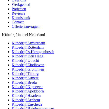
Over ons
Werkgebied
Projecten
Reviews
Kennisbank
Contact
Offerte aanvragen
Kitbedrijf in heel Nederland
Kitbedrijf
Amsterdam
Kitbedrijf
Rotterdam
Kitbedrijf
's-Hertogenbosch
Kitbedrijf
Den Haag
Kitbedrijf
Utrecht
Kitbedrijf
Eindhoven
Kitbedrijf
Groningen
Kitbedrijf
Tilburg
Kitbedrijf
Almere
Kitbedrijf
Breda
Kitbedrijf
Nijmegen
Kitbedrijf
Apeldoorn
Kitbedrijf
Haarlem
Kitbedrijf
Arnhem
Kitbedrijf
Enschede
Kitbedrijf
Haarlemmermeer