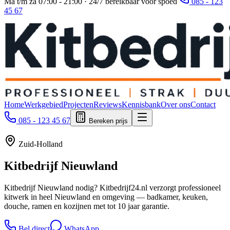
Ma t/m za 07:00 - 21:00 · 24/7 bereikbaar voor spoed
085 - 123
45 67
Home
Werkgebied
Projecten
Reviews
Kennisbank
Over ons
Contact
085 - 123 45 67
Bereken prijs
Zuid-Holland
Kitbedrijf
Nieuwland
Kitbedrijf Nieuwland nodig? Kitbedrijf24.nl verzorgt professioneel
kitwerk in heel Nieuwland en omgeving — badkamer, keuken,
douche, ramen en kozijnen met tot 10 jaar garantie.
Bel direct
WhatsApp