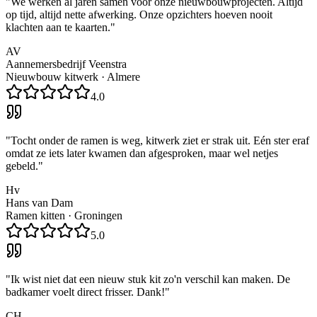
"
We werken al jaren samen voor onze nieuwbouwprojecten. Altijd
op tijd, altijd nette afwerking. Onze opzichters hoeven nooit
klachten aan te kaarten.
"
AV
Aannemersbedrijf Veenstra
Nieuwbouw kitwerk
·
Almere
4.0
"
Tocht onder de ramen is weg, kitwerk ziet er strak uit. Eén ster eraf
omdat ze iets later kwamen dan afgesproken, maar wel netjes
gebeld.
"
Hv
Hans van Dam
Ramen kitten
·
Groningen
5.0
"
Ik wist niet dat een nieuw stuk kit zo'n verschil kan maken. De
badkamer voelt direct frisser. Dank!
"
CH