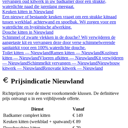
vervangen oud kitwerk in uw badkamer door een strakke,
waterdichte naad die jarenlang meegaat.
Keuken kitten
in
Nieuwland
Een nieuwe of bestaande keuken vraagt om een strakke kitnaad
tussen werkblad, achterwand en spoelbak. Wij zorgen voor een
waterdichte en hygiënische afwerking.
Douche kitten
in
Nieuwland
Schimmel of zwarte vlekken in de douche? Wij verwijderen de
aangetaste kit en vervangen deze door verse schimmelwerende
sanitairkit voor een 100% waterdichte douche.
Toilet kitten
—
Nieuwland
Ramen kitten
—
Nieuwland
Kozijnen
kitten
—
Nieuwland
Vloeren afkitten
—
Nieuwland
Kit verwijderen
—
Nieuwland
Schimmelkit vervangen
—
Nieuwland
Nieuwbouw
kitwerk
—
Nieuwland
Renovatie kitwerk
—
Nieuwland
Prijsindicatie
Nieuwland
Richtprijzen voor de meest voorkomende klussen. De definitieve
prijs ontvangt u in een vrijblijvende offerte.
Dienst
Vanaf
Badkamer compleet kitten
€ 149
Keuken kitten (werkblad + spatwand)
€ 89
Douchecabine kitten
€ 79