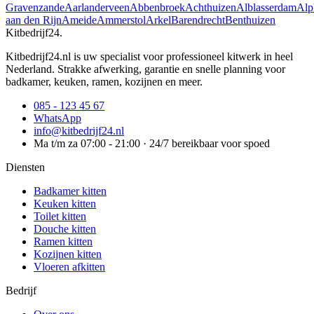
Gravenzande
Aarlanderveen
Abbenbroek
Achthuizen
Alblasserdam
Alp
aan den Rijn
Ameide
Ammerstol
Arkel
Barendrecht
Benthuizen
Kitbedrijf24
.
Kitbedrijf24.nl is uw specialist voor professioneel kitwerk in heel
Nederland. Strakke afwerking, garantie en snelle planning voor
badkamer, keuken, ramen, kozijnen en meer.
085 - 123 45 67
WhatsApp
info@kitbedrijf24.nl
Ma t/m za 07:00 - 21:00 · 24/7 bereikbaar voor spoed
Diensten
Badkamer kitten
Keuken kitten
Toilet kitten
Douche kitten
Ramen kitten
Kozijnen kitten
Vloeren afkitten
Bedrijf