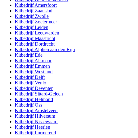
Kitbedrijf
Amersfoort
Kitbedrijf
Zaanstad
Kitbedrijf
Zwolle
Kitbedrijf
Zoetermeer
Kitbedrijf
Leiden
Kitbedrijf
Leeuwarden
Kitbedrijf
Maastricht
Kitbedrijf
Dordrecht
Kitbedrijf
Alphen aan den Rijn
Kitbedrijf
Ede
Kitbedrijf
Alkmaar
Kitbedrijf
Emmen
Kitbedrijf
Westland
Kitbedrijf
Delft
Kitbedrijf
Venlo
Kitbedrijf
Deventer
Kitbedrijf
Sittard-Geleen
Kitbedrijf
Helmond
Kitbedrijf
Oss
Kitbedrijf
Amstelveen
Kitbedrijf
Hilversum
Kitbedrijf
Nissewaard
Kitbedrijf
Heerlen
Kitbedrijf
Purmerend