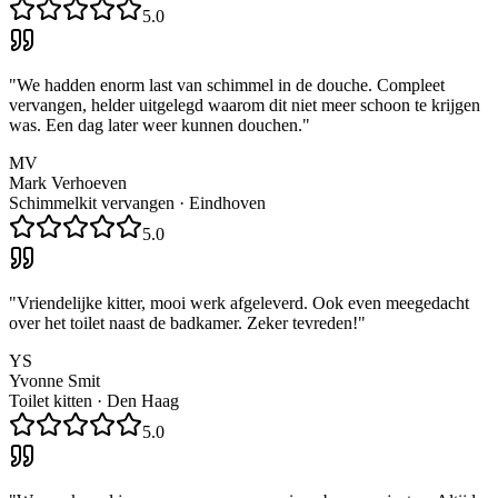
5.0
"
We hadden enorm last van schimmel in de douche. Compleet
vervangen, helder uitgelegd waarom dit niet meer schoon te krijgen
was. Een dag later weer kunnen douchen.
"
MV
Mark Verhoeven
Schimmelkit vervangen
·
Eindhoven
5.0
"
Vriendelijke kitter, mooi werk afgeleverd. Ook even meegedacht
over het toilet naast de badkamer. Zeker tevreden!
"
YS
Yvonne Smit
Toilet kitten
·
Den Haag
5.0