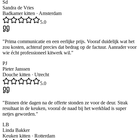
Sd
Sandra de Vries
Badkamer kitten
·
Amsterdam
5.0
"
Prima communicatie en een eerlijke prijs. Vooraf duidelijk wat het
zou kosten, achteraf precies dat bedrag op de factuur. Aanrader voor
wie écht professioneel kitwerk wil.
"
PJ
Pieter Janssen
Douche kitten
·
Utrecht
5.0
"
Binnen drie dagen na de offerte stonden ze voor de deur. Strak
resultaat in de keuken, vooral de naad bij het werkblad is super
netjes geworden.
"
LB
Linda Bakker
Keuken kitten
·
Rotterdam