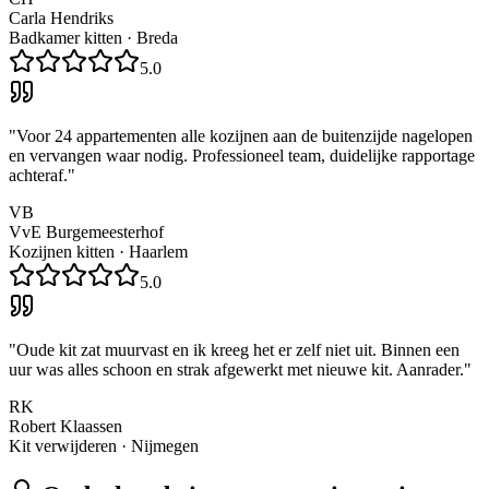
Carla Hendriks
Badkamer kitten
·
Breda
5.0
"
Voor 24 appartementen alle kozijnen aan de buitenzijde nagelopen
en vervangen waar nodig. Professioneel team, duidelijke rapportage
achteraf.
"
VB
VvE Burgemeesterhof
Kozijnen kitten
·
Haarlem
5.0
"
Oude kit zat muurvast en ik kreeg het er zelf niet uit. Binnen een
uur was alles schoon en strak afgewerkt met nieuwe kit. Aanrader.
"
RK
Robert Klaassen
Kit verwijderen
·
Nijmegen