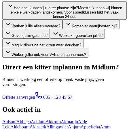
Hoe snel kunnen jullie ter plaatse zijn?
Meestal kunnen wij binnen
enkele werkdagen langskomen. Voor spoedklussen lukt het vaak
binnen 24 uur.
Werken jullie alleen overdag?
Komen er voorrijkosten bij?
Geven jullie garantie?
Welke kit gebruiken jullie?
Mag ik direct na het kitten weer douchen?
Werken jullie ook voor VvE's en aannemers?
Direct een kitter inplannen in
Midlum
?
Binnen 1 werkdag een offerte op maat. Vaste prijs, geen
verrassingen.
Offerte aanvragen
085 - 123 45 67
Ook actief in
Aalsum
Abbega
Achlum
Akkrum
Akmarijp
Alde
Leie
Aldeboarn
Aldtsjerk
Allingawier
Anjum
Appelscha
Arum