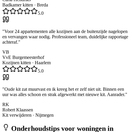
Badkamer kitten
·
Breda
5.0
"
Voor 24 appartementen alle kozijnen aan de buitenzijde nagelopen
en vervangen waar nodig. Professioneel team, duidelijke rapportage
achteraf.
"
VB
VvE Burgemeesterhof
Kozijnen kitten
·
Haarlem
5.0
"
Oude kit zat muurvast en ik kreeg het er zelf niet uit. Binnen een
uur was alles schoon en strak afgewerkt met nieuwe kit. Aanrader.
"
RK
Robert Klaassen
Kit verwijderen
·
Nijmegen
Onderhoudstips voor woningen in