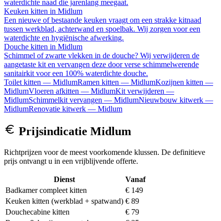
waterdichte naad die jarenlang meegaat.
Keuken kitten
in
Midlum
Een nieuwe of bestaande keuken vraagt om een strakke kitnaad
tussen werkblad, achterwand en spoelbak. Wij zorgen voor een
waterdichte en hygiënische afwerking.
Douche kitten
in
Midlum
Schimmel of zwarte vlekken in de douche? Wij verwijderen de
aangetaste kit en vervangen deze door verse schimmelwerende
sanitairkit voor een 100% waterdichte douche.
Toilet kitten
—
Midlum
Ramen kitten
—
Midlum
Kozijnen kitten
—
Midlum
Vloeren afkitten
—
Midlum
Kit verwijderen
—
Midlum
Schimmelkit vervangen
—
Midlum
Nieuwbouw kitwerk
—
Midlum
Renovatie kitwerk
—
Midlum
Prijsindicatie
Midlum
Richtprijzen voor de meest voorkomende klussen. De definitieve
prijs ontvangt u in een vrijblijvende offerte.
Dienst
Vanaf
Badkamer compleet kitten
€ 149
Keuken kitten (werkblad + spatwand)
€ 89
Douchecabine kitten
€ 79