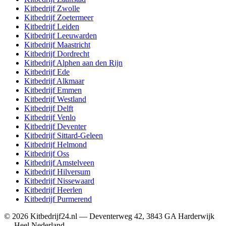
Kitbedrijf
Zwolle
Kitbedrijf
Zoetermeer
Kitbedrijf
Leiden
Kitbedrijf
Leeuwarden
Kitbedrijf
Maastricht
Kitbedrijf
Dordrecht
Kitbedrijf
Alphen aan den Rijn
Kitbedrijf
Ede
Kitbedrijf
Alkmaar
Kitbedrijf
Emmen
Kitbedrijf
Westland
Kitbedrijf
Delft
Kitbedrijf
Venlo
Kitbedrijf
Deventer
Kitbedrijf
Sittard-Geleen
Kitbedrijf
Helmond
Kitbedrijf
Oss
Kitbedrijf
Amstelveen
Kitbedrijf
Hilversum
Kitbedrijf
Nissewaard
Kitbedrijf
Heerlen
Kitbedrijf
Purmerend
©
2026
Kitbedrijf24.nl
—
Deventerweg 42
,
3843 GA
Harderwijk
—
Heel Nederland