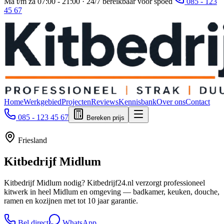
Ma t/m za 07:00 - 21:00 · 24/7 bereikbaar voor spoed
085 - 123
45 67
Home
Werkgebied
Projecten
Reviews
Kennisbank
Over ons
Contact
085 - 123 45 67
Bereken prijs
Friesland
Kitbedrijf
Midlum
Kitbedrijf Midlum nodig? Kitbedrijf24.nl verzorgt professioneel
kitwerk in heel Midlum en omgeving — badkamer, keuken, douche,
ramen en kozijnen met tot 10 jaar garantie.
Bel direct
WhatsApp