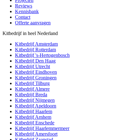
Projecten
Reviews
Kennisbank
Contact
Offerte aanvragen
Kitbedrijf in heel Nederland
Kitbedrijf
Amsterdam
Kitbedrijf
Rotterdam
Kitbedrijf
's-Hertogenbosch
Kitbedrijf
Den Haag
Kitbedrijf
Utrecht
Kitbedrijf
Eindhoven
Kitbedrijf
Groningen
Kitbedrijf
Tilburg
Kitbedrijf
Almere
Kitbedrijf
Breda
Kitbedrijf
Nijmegen
Kitbedrijf
Apeldoorn
Kitbedrijf
Haarlem
Kitbedrijf
Arnhem
Kitbedrijf
Enschede
Kitbedrijf
Haarlemmermeer
Kitbedrijf
Amersfoort
Kitbedrijf
Zaanstad