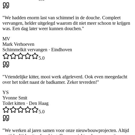
"
We hadden enorm last van schimmel in de douche. Compleet
vervangen, helder uitgelegd waarom dit niet meer schoon te krijgen
was. Een dag later weer kunnen douchen.
"
MV
Mark Verhoeven
Schimmelkit vervangen
·
Eindhoven
5.0
"
Vriendelijke kitter, mooi werk afgeleverd. Ook even meegedacht
over het toilet naast de badkamer. Zeker tevreden!
"
YS
Yvonne Smit
Toilet kitten
·
Den Haag
5.0
"
We werken al jaren samen voor onze nieuwbouwprojecten. Altijd