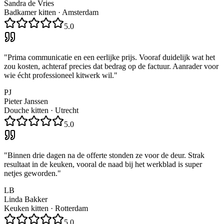
Sandra de Vries
Badkamer kitten
·
Amsterdam
5.0
"
Prima communicatie en een eerlijke prijs. Vooraf duidelijk wat het
zou kosten, achteraf precies dat bedrag op de factuur. Aanrader voor
wie écht professioneel kitwerk wil.
"
PJ
Pieter Janssen
Douche kitten
·
Utrecht
5.0
"
Binnen drie dagen na de offerte stonden ze voor de deur. Strak
resultaat in de keuken, vooral de naad bij het werkblad is super
netjes geworden.
"
LB
Linda Bakker
Keuken kitten
·
Rotterdam
5.0