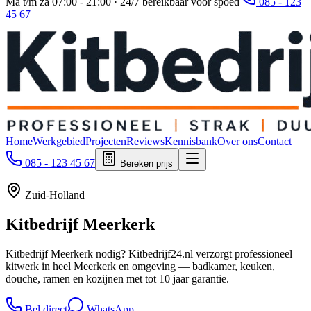
Ma t/m za 07:00 - 21:00 · 24/7 bereikbaar voor spoed
085 - 123
45 67
Home
Werkgebied
Projecten
Reviews
Kennisbank
Over ons
Contact
085 - 123 45 67
Bereken prijs
Zuid-Holland
Kitbedrijf
Meerkerk
Kitbedrijf Meerkerk nodig? Kitbedrijf24.nl verzorgt professioneel
kitwerk in heel Meerkerk en omgeving — badkamer, keuken,
douche, ramen en kozijnen met tot 10 jaar garantie.
Bel direct
WhatsApp