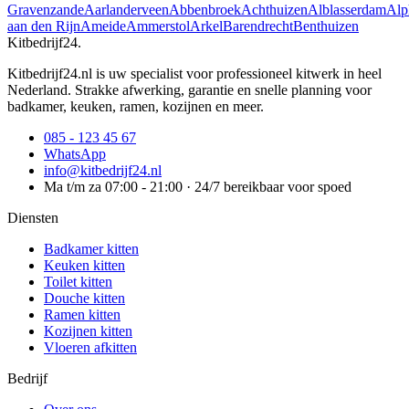
Gravenzande
Aarlanderveen
Abbenbroek
Achthuizen
Alblasserdam
Alp
aan den Rijn
Ameide
Ammerstol
Arkel
Barendrecht
Benthuizen
Kitbedrijf24
.
Kitbedrijf24.nl is uw specialist voor professioneel kitwerk in heel
Nederland. Strakke afwerking, garantie en snelle planning voor
badkamer, keuken, ramen, kozijnen en meer.
085 - 123 45 67
WhatsApp
info@kitbedrijf24.nl
Ma t/m za 07:00 - 21:00 · 24/7 bereikbaar voor spoed
Diensten
Badkamer kitten
Keuken kitten
Toilet kitten
Douche kitten
Ramen kitten
Kozijnen kitten
Vloeren afkitten
Bedrijf