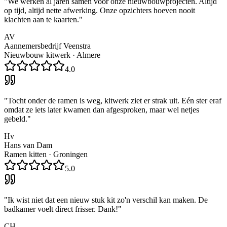
"
We werken al jaren samen voor onze nieuwbouwprojecten. Altijd
op tijd, altijd nette afwerking. Onze opzichters hoeven nooit
klachten aan te kaarten.
"
AV
Aannemersbedrijf Veenstra
Nieuwbouw kitwerk
·
Almere
4.0
"
Tocht onder de ramen is weg, kitwerk ziet er strak uit. Eén ster eraf
omdat ze iets later kwamen dan afgesproken, maar wel netjes
gebeld.
"
Hv
Hans van Dam
Ramen kitten
·
Groningen
5.0
"
Ik wist niet dat een nieuw stuk kit zo'n verschil kan maken. De
badkamer voelt direct frisser. Dank!
"
CH