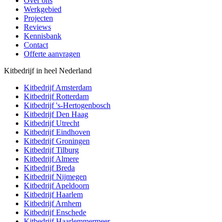
Over ons
Werkgebied
Projecten
Reviews
Kennisbank
Contact
Offerte aanvragen
Kitbedrijf in heel Nederland
Kitbedrijf
Amsterdam
Kitbedrijf
Rotterdam
Kitbedrijf
's-Hertogenbosch
Kitbedrijf
Den Haag
Kitbedrijf
Utrecht
Kitbedrijf
Eindhoven
Kitbedrijf
Groningen
Kitbedrijf
Tilburg
Kitbedrijf
Almere
Kitbedrijf
Breda
Kitbedrijf
Nijmegen
Kitbedrijf
Apeldoorn
Kitbedrijf
Haarlem
Kitbedrijf
Arnhem
Kitbedrijf
Enschede
Kitbedrijf
Haarlemmermeer