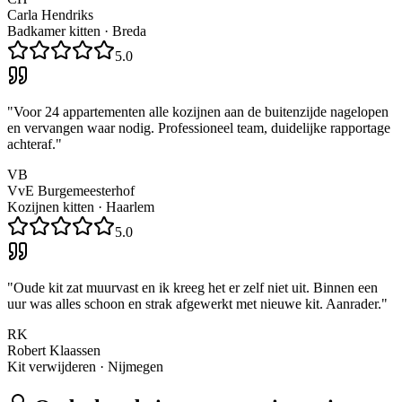
Carla Hendriks
Badkamer kitten
·
Breda
5.0
"
Voor 24 appartementen alle kozijnen aan de buitenzijde nagelopen
en vervangen waar nodig. Professioneel team, duidelijke rapportage
achteraf.
"
VB
VvE Burgemeesterhof
Kozijnen kitten
·
Haarlem
5.0
"
Oude kit zat muurvast en ik kreeg het er zelf niet uit. Binnen een
uur was alles schoon en strak afgewerkt met nieuwe kit. Aanrader.
"
RK
Robert Klaassen
Kit verwijderen
·
Nijmegen