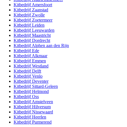
Kitbedrijf
Amersfoort
Kitbedrijf
Zaanstad
Kitbedrijf
Zwolle
Kitbedrijf
Zoetermeer
Kitbedrijf
Leiden
Kitbedrijf
Leeuwarden
Kitbedrijf
Maastricht
Kitbedrijf
Dordrecht
Kitbedrijf
Alphen aan den Rijn
Kitbedrijf
Ede
Kitbedrijf
Alkmaar
Kitbedrijf
Emmen
Kitbedrijf
Westland
Kitbedrijf
Delft
Kitbedrijf
Venlo
Kitbedrijf
Deventer
Kitbedrijf
Sittard-Geleen
Kitbedrijf
Helmond
Kitbedrijf
Oss
Kitbedrijf
Amstelveen
Kitbedrijf
Hilversum
Kitbedrijf
Nissewaard
Kitbedrijf
Heerlen
Kitbedrijf
Purmerend