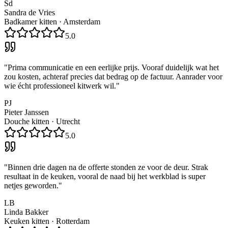
Sd
Sandra de Vries
Badkamer kitten
·
Amsterdam
5.0
"
Prima communicatie en een eerlijke prijs. Vooraf duidelijk wat het
zou kosten, achteraf precies dat bedrag op de factuur. Aanrader voor
wie écht professioneel kitwerk wil.
"
PJ
Pieter Janssen
Douche kitten
·
Utrecht
5.0
"
Binnen drie dagen na de offerte stonden ze voor de deur. Strak
resultaat in de keuken, vooral de naad bij het werkblad is super
netjes geworden.
"
LB
Linda Bakker
Keuken kitten
·
Rotterdam