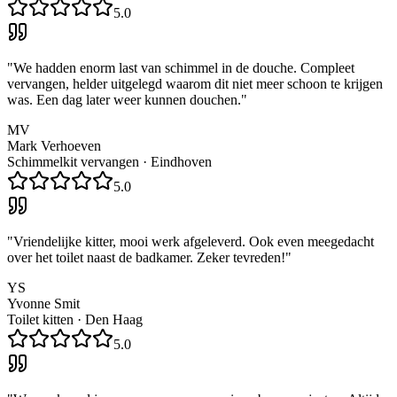
5.0
"
We hadden enorm last van schimmel in de douche. Compleet
vervangen, helder uitgelegd waarom dit niet meer schoon te krijgen
was. Een dag later weer kunnen douchen.
"
MV
Mark Verhoeven
Schimmelkit vervangen
·
Eindhoven
5.0
"
Vriendelijke kitter, mooi werk afgeleverd. Ook even meegedacht
over het toilet naast de badkamer. Zeker tevreden!
"
YS
Yvonne Smit
Toilet kitten
·
Den Haag
5.0