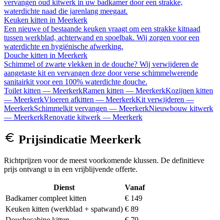
vervangen oud kitwerk in uw badkamer door een strakke,
waterdichte naad die jarenlang meegaat.
Keuken kitten
in
Meerkerk
Een nieuwe of bestaande keuken vraagt om een strakke kitnaad
tussen werkblad, achterwand en spoelbak. Wij zorgen voor een
waterdichte en hygiënische afwerking.
Douche kitten
in
Meerkerk
Schimmel of zwarte vlekken in de douche? Wij verwijderen de
aangetaste kit en vervangen deze door verse schimmelwerende
sanitairkit voor een 100% waterdichte douche.
Toilet kitten
—
Meerkerk
Ramen kitten
—
Meerkerk
Kozijnen kitten
—
Meerkerk
Vloeren afkitten
—
Meerkerk
Kit verwijderen
—
Meerkerk
Schimmelkit vervangen
—
Meerkerk
Nieuwbouw kitwerk
—
Meerkerk
Renovatie kitwerk
—
Meerkerk
Prijsindicatie
Meerkerk
Richtprijzen voor de meest voorkomende klussen. De definitieve
prijs ontvangt u in een vrijblijvende offerte.
Dienst
Vanaf
Badkamer compleet kitten
€ 149
Keuken kitten (werkblad + spatwand)
€ 89
Douchecabine kitten
€ 79