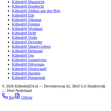
Kitbedrijf
Maastricht
Kitbedrijf
Dordrecht
Kitbedrijf
Alphen aan den Rijn
Kitbedrijf
Ede
Kitbedrijf
Alkmaar
Kitbedrijf
Emmen
Kitbedrijf
Westland
Kitbedrijf
Delft
Kitbedrijf
Venlo
Kitbedrijf
Deventer
Kitbedrijf
Sittard-Geleen
Kitbedrijf
Helmond
Kitbedrijf
Oss
Kitbedrijf
Amstelveen
Kitbedrijf
Hilversum
Kitbedrijf
Nissewaard
Kitbedrijf
Heerlen
Kitbedrijf
Purmerend
©
2026
Kitbedrijf24.nl
—
Deventerweg 42
,
3843 GA
Harderwijk
—
Heel Nederland
Bel
Offerte