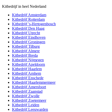
Kitbedrijf in heel Nederland
Kitbedrijf
Amsterdam
Kitbedrijf
Rotterdam
Kitbedrijf
's-Hertogenbosch
Kitbedrijf
Den Haag
Kitbedrijf
Utrecht
Kitbedrijf
Eindhoven
Kitbedrijf
Groningen
Kitbedrijf
Tilburg
Kitbedrijf
Almere
Kitbedrijf
Breda
Kitbedrijf
Nijmegen
Kitbedrijf
Apeldoorn
Kitbedrijf
Haarlem
Kitbedrijf
Arnhem
Kitbedrijf
Enschede
Kitbedrijf
Haarlemmermeer
Kitbedrijf
Amersfoort
Kitbedrijf
Zaanstad
Kitbedrijf
Zwolle
Kitbedrijf
Zoetermeer
Kitbedrijf
Leiden
Kitbedrijf
Leeuwarden