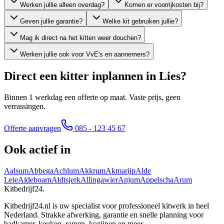
Werken jullie alleen overdag?
Komen er voorrijkosten bij?
Geven jullie garantie?
Welke kit gebruiken jullie?
Mag ik direct na het kitten weer douchen?
Werken jullie ook voor VvE's en aannemers?
Direct een kitter inplannen in
Lies
?
Binnen 1 werkdag een offerte op maat. Vaste prijs, geen
verrassingen.
Offerte aanvragen
085 - 123 45 67
Ook actief in
Aalsum
Abbega
Achlum
Akkrum
Akmarijp
Alde
Leie
Aldeboarn
Aldtsjerk
Allingawier
Anjum
Appelscha
Arum
Kitbedrijf24
.
Kitbedrijf24.nl is uw specialist voor professioneel kitwerk in heel
Nederland. Strakke afwerking, garantie en snelle planning voor
badkamer, keuken, ramen, kozijnen en meer.