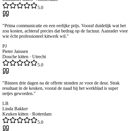
5.0
"
Prima communicatie en een eerlijke prijs. Vooraf duidelijk wat het
zou kosten, achteraf precies dat bedrag op de factuur. Aanrader voor
wie écht professioneel kitwerk wil.
"
PJ
Pieter Janssen
Douche kitten
·
Utrecht
5.0
"
Binnen drie dagen na de offerte stonden ze voor de deur. Strak
resultaat in de keuken, vooral de naad bij het werkblad is super
netjes geworden.
"
LB
Linda Bakker
Keuken kitten
·
Rotterdam
5.0