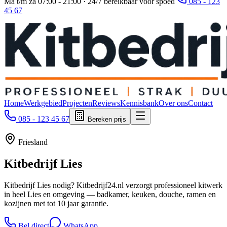
Ma t/m za 07:00 - 21:00 · 24/7 bereikbaar voor spoed
085 - 123
45 67
Home
Werkgebied
Projecten
Reviews
Kennisbank
Over ons
Contact
085 - 123 45 67
Bereken prijs
Friesland
Kitbedrijf
Lies
Kitbedrijf Lies nodig? Kitbedrijf24.nl verzorgt professioneel kitwerk
in heel Lies en omgeving — badkamer, keuken, douche, ramen en
kozijnen met tot 10 jaar garantie.
Bel direct
WhatsApp