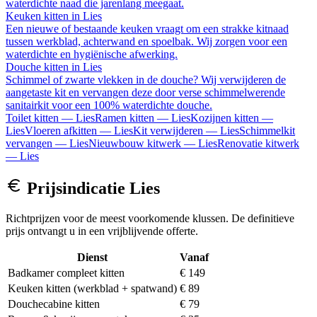
waterdichte naad die jarenlang meegaat.
Keuken kitten
in
Lies
Een nieuwe of bestaande keuken vraagt om een strakke kitnaad
tussen werkblad, achterwand en spoelbak. Wij zorgen voor een
waterdichte en hygiënische afwerking.
Douche kitten
in
Lies
Schimmel of zwarte vlekken in de douche? Wij verwijderen de
aangetaste kit en vervangen deze door verse schimmelwerende
sanitairkit voor een 100% waterdichte douche.
Toilet kitten
—
Lies
Ramen kitten
—
Lies
Kozijnen kitten
—
Lies
Vloeren afkitten
—
Lies
Kit verwijderen
—
Lies
Schimmelkit
vervangen
—
Lies
Nieuwbouw kitwerk
—
Lies
Renovatie kitwerk
—
Lies
Prijsindicatie
Lies
Richtprijzen voor de meest voorkomende klussen. De definitieve
prijs ontvangt u in een vrijblijvende offerte.
Dienst
Vanaf
Badkamer compleet kitten
€ 149
Keuken kitten (werkblad + spatwand)
€ 89
Douchecabine kitten
€ 79