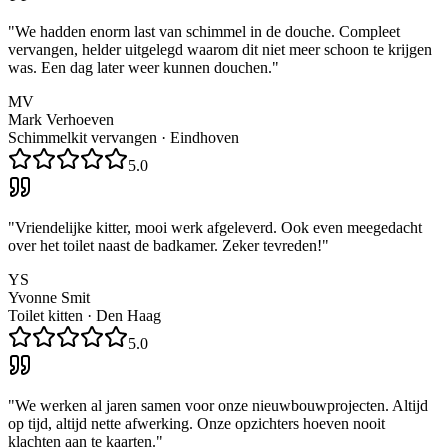
"
We hadden enorm last van schimmel in de douche. Compleet
vervangen, helder uitgelegd waarom dit niet meer schoon te krijgen
was. Een dag later weer kunnen douchen.
"
MV
Mark Verhoeven
Schimmelkit vervangen
·
Eindhoven
5.0
"
Vriendelijke kitter, mooi werk afgeleverd. Ook even meegedacht
over het toilet naast de badkamer. Zeker tevreden!
"
YS
Yvonne Smit
Toilet kitten
·
Den Haag
5.0
"
We werken al jaren samen voor onze nieuwbouwprojecten. Altijd
op tijd, altijd nette afwerking. Onze opzichters hoeven nooit
klachten aan te kaarten.
"