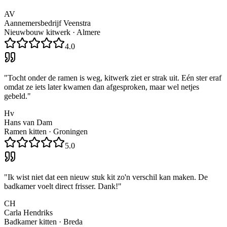
AV
Aannemersbedrijf Veenstra
Nieuwbouw kitwerk
·
Almere
4.0
"
Tocht onder de ramen is weg, kitwerk ziet er strak uit. Eén ster eraf
omdat ze iets later kwamen dan afgesproken, maar wel netjes
gebeld.
"
Hv
Hans van Dam
Ramen kitten
·
Groningen
5.0
"
Ik wist niet dat een nieuw stuk kit zo'n verschil kan maken. De
badkamer voelt direct frisser. Dank!
"
CH
Carla Hendriks
Badkamer kitten
·
Breda