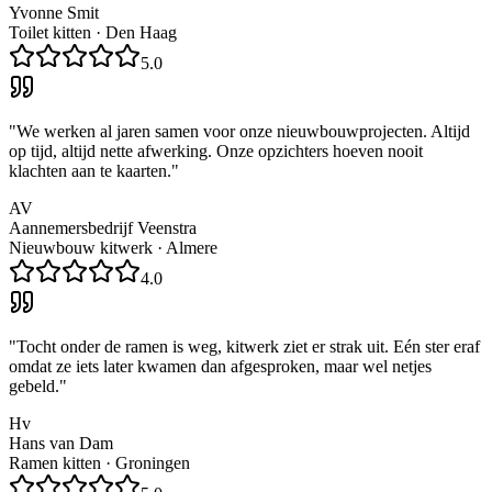
Yvonne Smit
Toilet kitten
·
Den Haag
5.0
"
We werken al jaren samen voor onze nieuwbouwprojecten. Altijd
op tijd, altijd nette afwerking. Onze opzichters hoeven nooit
klachten aan te kaarten.
"
AV
Aannemersbedrijf Veenstra
Nieuwbouw kitwerk
·
Almere
4.0
"
Tocht onder de ramen is weg, kitwerk ziet er strak uit. Eén ster eraf
omdat ze iets later kwamen dan afgesproken, maar wel netjes
gebeld.
"
Hv
Hans van Dam
Ramen kitten
·
Groningen