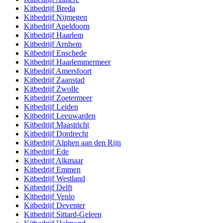
Kitbedrijf
Breda
Kitbedrijf
Nijmegen
Kitbedrijf
Apeldoorn
Kitbedrijf
Haarlem
Kitbedrijf
Arnhem
Kitbedrijf
Enschede
Kitbedrijf
Haarlemmermeer
Kitbedrijf
Amersfoort
Kitbedrijf
Zaanstad
Kitbedrijf
Zwolle
Kitbedrijf
Zoetermeer
Kitbedrijf
Leiden
Kitbedrijf
Leeuwarden
Kitbedrijf
Maastricht
Kitbedrijf
Dordrecht
Kitbedrijf
Alphen aan den Rijn
Kitbedrijf
Ede
Kitbedrijf
Alkmaar
Kitbedrijf
Emmen
Kitbedrijf
Westland
Kitbedrijf
Delft
Kitbedrijf
Venlo
Kitbedrijf
Deventer
Kitbedrijf
Sittard-Geleen