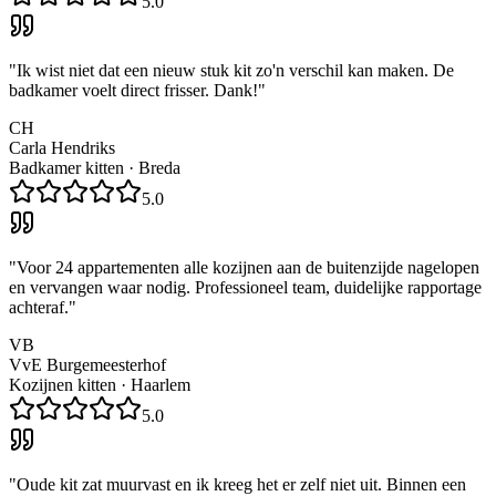
5.0
"
Ik wist niet dat een nieuw stuk kit zo'n verschil kan maken. De
badkamer voelt direct frisser. Dank!
"
CH
Carla Hendriks
Badkamer kitten
·
Breda
5.0
"
Voor 24 appartementen alle kozijnen aan de buitenzijde nagelopen
en vervangen waar nodig. Professioneel team, duidelijke rapportage
achteraf.
"
VB
VvE Burgemeesterhof
Kozijnen kitten
·
Haarlem
5.0
"
Oude kit zat muurvast en ik kreeg het er zelf niet uit. Binnen een