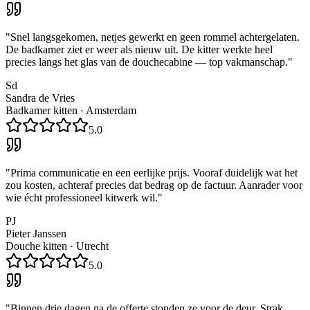
"
Snel langsgekomen, netjes gewerkt en geen rommel achtergelaten.
De badkamer ziet er weer als nieuw uit. De kitter werkte heel
precies langs het glas van de douchecabine — top vakmanschap.
"
Sd
Sandra de Vries
Badkamer kitten
·
Amsterdam
5.0
"
Prima communicatie en een eerlijke prijs. Vooraf duidelijk wat het
zou kosten, achteraf precies dat bedrag op de factuur. Aanrader voor
wie écht professioneel kitwerk wil.
"
PJ
Pieter Janssen
Douche kitten
·
Utrecht
5.0
"
Binnen drie dagen na de offerte stonden ze voor de deur. Strak