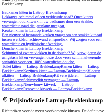
Breklenkamp
.
Badkamer kitten
in
Lattrop-Breklenkamp
Lekkages, schimmel of een verkleurde naad? Onze kitters
vervangen oud kitwerk in uw badkamer door een strakke,
waterdichte naad die jarenlang meegaat.
Keuken kitten
in
Lattrop-Breklenkamp
Een nieuwe of bestaande keuken vraagt om een strakke kitnaad
tussen werkblad, achterwand en spoelbak. Wij zorgen voor een
waterdichte en hygiënische afwerking.
Douche kitten
in
Lattrop-Breklenkamp
Schimmel of zwarte vlekken in de douche? Wij verwijderen de
aangetaste kit en vervangen deze door verse schimmelwerende
sanitairkit voor een 100% waterdichte douche.
Toilet kitten
—
Lattrop-Breklenkamp
Ramen kitten
—
Lattrop-
Breklenkamp
Kozijnen kitten
—
Lattrop-Breklenkamp
Vloeren
afkitten
—
Lattrop-Breklenkamp
Kit verwijderen
—
Lattrop-
Breklenkamp
Schimmelkit vervangen
—
Lattrop-
Breklenkamp
Nieuwbouw kitwerk
—
Lattrop-
Breklenkamp
Renovatie kitwerk
—
Lattrop-Breklenkamp
Prijsindicatie
Lattrop-Breklenkamp
Richtprijzen voor de meest voorkomende klussen. De definitieve