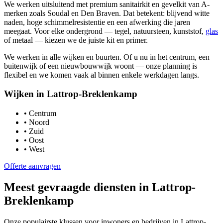
We werken uitsluitend met premium sanitairkit en gevelkit van A-
merken zoals Soudal en Den Braven. Dat betekent: blijvend witte
naden, hoge schimmelresistentie en een afwerking die jaren
meegaat. Voor elke ondergrond — tegel, natuursteen, kunststof,
glas
of metaal — kiezen we de juiste kit en primer.
We werken in alle wijken en buurten. Of u nu in het centrum, een
buitenwijk of een nieuwbouwwijk woont — onze planning is
flexibel en we komen vaak al binnen enkele werkdagen langs.
Wijken in
Lattrop-Breklenkamp
•
Centrum
•
Noord
•
Zuid
•
Oost
•
West
Offerte aanvragen
Meest gevraagde diensten in
Lattrop-
Breklenkamp
Onze populairste klussen voor inwoners en bedrijven in
Lattrop-