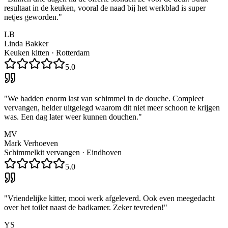
resultaat in de keuken, vooral de naad bij het werkblad is super
netjes geworden.
"
LB
Linda Bakker
Keuken kitten
·
Rotterdam
5.0
"
We hadden enorm last van schimmel in de douche. Compleet
vervangen, helder uitgelegd waarom dit niet meer schoon te krijgen
was. Een dag later weer kunnen douchen.
"
MV
Mark Verhoeven
Schimmelkit vervangen
·
Eindhoven
5.0
"
Vriendelijke kitter, mooi werk afgeleverd. Ook even meegedacht
over het toilet naast de badkamer. Zeker tevreden!
"
YS