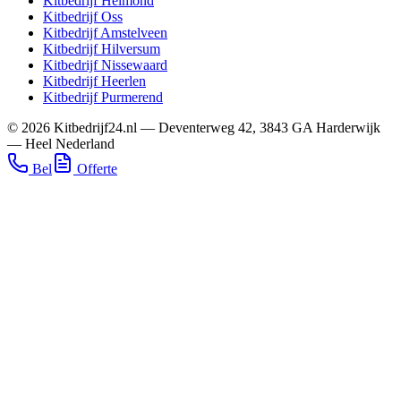
Kitbedrijf
Helmond
Kitbedrijf
Oss
Kitbedrijf
Amstelveen
Kitbedrijf
Hilversum
Kitbedrijf
Nissewaard
Kitbedrijf
Heerlen
Kitbedrijf
Purmerend
©
2026
Kitbedrijf24.nl
—
Deventerweg 42
,
3843 GA
Harderwijk
—
Heel Nederland
Bel
Offerte