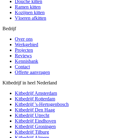
Douche kitten
Ramen kitten
Kozijnen kitten
Vloeren afkitten
Bedrijf
Over ons
Werkgebied
Projecten
Reviews
Kennisbank
Contact
Offerte aanvragen
Kitbedrijf in heel Nederland
Kitbedrijf
Amsterdam
Kitbedrijf
Rotterdam
Kitbedrijf
's-Hertogenbosch
Kitbedrijf
Den Haag
Kitbedrijf
Utrecht
Kitbedrijf
Eindhoven
Kitbedrijf
Groningen
Kitbedrijf
Tilburg
Kitbedrijf
Almere