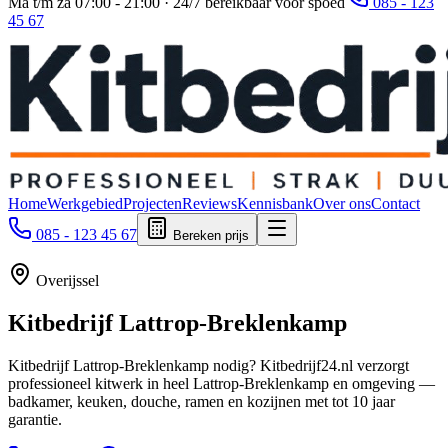
Ma t/m za 07:00 - 21:00 · 24/7 bereikbaar voor spoed
085 - 123
45 67
Home
Werkgebied
Projecten
Reviews
Kennisbank
Over ons
Contact
085 - 123 45 67
Bereken prijs
Overijssel
Kitbedrijf
Lattrop-Breklenkamp
Kitbedrijf Lattrop-Breklenkamp nodig? Kitbedrijf24.nl verzorgt
professioneel kitwerk in heel Lattrop-Breklenkamp en omgeving —
badkamer, keuken, douche, ramen en kozijnen met tot 10 jaar
garantie.