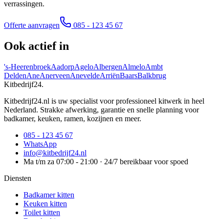
verrassingen.
Offerte aanvragen
085 - 123 45 67
Ook actief in
's-Heerenbroek
Aadorp
Agelo
Albergen
Almelo
Ambt
Delden
Ane
Anerveen
Anevelde
Arriën
Baars
Balkbrug
Kitbedrijf24
.
Kitbedrijf24.nl is uw specialist voor professioneel kitwerk in heel
Nederland. Strakke afwerking, garantie en snelle planning voor
badkamer, keuken, ramen, kozijnen en meer.
085 - 123 45 67
WhatsApp
info@kitbedrijf24.nl
Ma t/m za 07:00 - 21:00 · 24/7 bereikbaar voor spoed
Diensten
Badkamer kitten
Keuken kitten
Toilet kitten