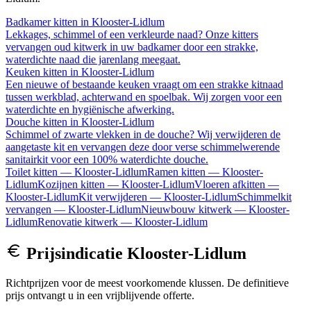
Badkamer kitten
in
Klooster-Lidlum
Lekkages, schimmel of een verkleurde naad? Onze kitters
vervangen oud kitwerk in uw badkamer door een strakke,
waterdichte naad die jarenlang meegaat.
Keuken kitten
in
Klooster-Lidlum
Een nieuwe of bestaande keuken vraagt om een strakke kitnaad
tussen werkblad, achterwand en spoelbak. Wij zorgen voor een
waterdichte en hygiënische afwerking.
Douche kitten
in
Klooster-Lidlum
Schimmel of zwarte vlekken in de douche? Wij verwijderen de
aangetaste kit en vervangen deze door verse schimmelwerende
sanitairkit voor een 100% waterdichte douche.
Toilet kitten
—
Klooster-Lidlum
Ramen kitten
—
Klooster-
Lidlum
Kozijnen kitten
—
Klooster-Lidlum
Vloeren afkitten
—
Klooster-Lidlum
Kit verwijderen
—
Klooster-Lidlum
Schimmelkit
vervangen
—
Klooster-Lidlum
Nieuwbouw kitwerk
—
Klooster-
Lidlum
Renovatie kitwerk
—
Klooster-Lidlum
Prijsindicatie
Klooster-Lidlum
Richtprijzen voor de meest voorkomende klussen. De definitieve
prijs ontvangt u in een vrijblijvende offerte.