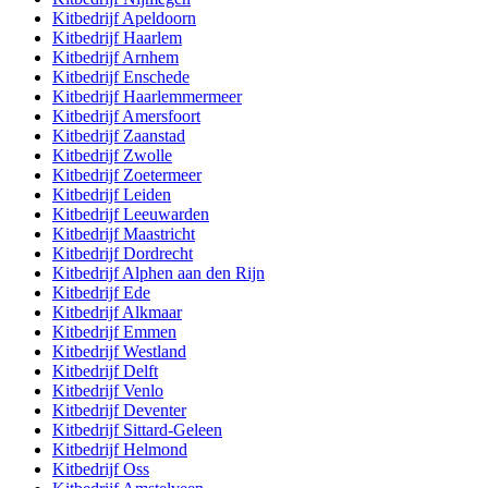
Kitbedrijf
Apeldoorn
Kitbedrijf
Haarlem
Kitbedrijf
Arnhem
Kitbedrijf
Enschede
Kitbedrijf
Haarlemmermeer
Kitbedrijf
Amersfoort
Kitbedrijf
Zaanstad
Kitbedrijf
Zwolle
Kitbedrijf
Zoetermeer
Kitbedrijf
Leiden
Kitbedrijf
Leeuwarden
Kitbedrijf
Maastricht
Kitbedrijf
Dordrecht
Kitbedrijf
Alphen aan den Rijn
Kitbedrijf
Ede
Kitbedrijf
Alkmaar
Kitbedrijf
Emmen
Kitbedrijf
Westland
Kitbedrijf
Delft
Kitbedrijf
Venlo
Kitbedrijf
Deventer
Kitbedrijf
Sittard-Geleen
Kitbedrijf
Helmond
Kitbedrijf
Oss