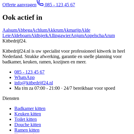
Offerte aanvragen
085 - 123 45 67
Ook actief in
Aalsum
Abbega
Achlum
Akkrum
Akmarijp
Alde
Leie
Aldeboarn
Aldtsjerk
Allingawier
Anjum
Appelscha
Arum
Kitbedrijf24
.
Kitbedrijf24.nl is uw specialist voor professioneel kitwerk in heel
Nederland. Strakke afwerking, garantie en snelle planning voor
badkamer, keuken, ramen, kozijnen en meer.
085 - 123 45 67
WhatsApp
info@kitbedrijf24.nl
Ma t/m za 07:00 - 21:00 · 24/7 bereikbaar voor spoed
Diensten
Badkamer kitten
Keuken kitten
Toilet kitten
Douche kitten
Ramen kitten