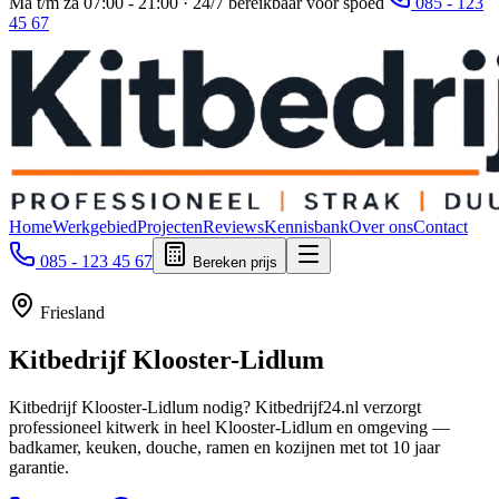
Ma t/m za 07:00 - 21:00 · 24/7 bereikbaar voor spoed
085 - 123
45 67
Home
Werkgebied
Projecten
Reviews
Kennisbank
Over ons
Contact
085 - 123 45 67
Bereken prijs
Friesland
Kitbedrijf
Klooster-Lidlum
Kitbedrijf Klooster-Lidlum nodig? Kitbedrijf24.nl verzorgt
professioneel kitwerk in heel Klooster-Lidlum en omgeving —
badkamer, keuken, douche, ramen en kozijnen met tot 10 jaar
garantie.