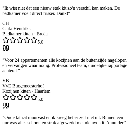
"
Ik wist niet dat een nieuw stuk kit zo'n verschil kan maken. De
badkamer voelt direct frisser. Dank!
"
CH
Carla Hendriks
Badkamer kitten
·
Breda
5.0
"
Voor 24 appartementen alle kozijnen aan de buitenzijde nagelopen
en vervangen waar nodig. Professioneel team, duidelijke rapportage
achteraf.
"
VB
VvE Burgemeesterhof
Kozijnen kitten
·
Haarlem
5.0
"
Oude kit zat muurvast en ik kreeg het er zelf niet uit. Binnen een
uur was alles schoon en strak afgewerkt met nieuwe kit. Aanrader.
"