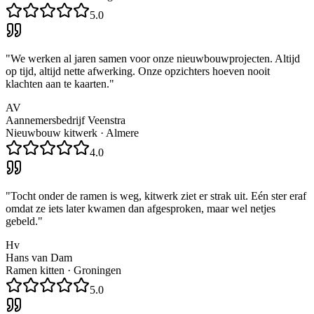
5.0
"
We werken al jaren samen voor onze nieuwbouwprojecten. Altijd
op tijd, altijd nette afwerking. Onze opzichters hoeven nooit
klachten aan te kaarten.
"
AV
Aannemersbedrijf Veenstra
Nieuwbouw kitwerk
·
Almere
4.0
"
Tocht onder de ramen is weg, kitwerk ziet er strak uit. Eén ster eraf
omdat ze iets later kwamen dan afgesproken, maar wel netjes
gebeld.
"
Hv
Hans van Dam
Ramen kitten
·
Groningen
5.0