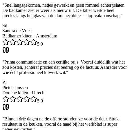
"
Snel langsgekomen, netjes gewerkt en geen rommel achtergelaten.
De badkamer ziet er weer als nieuw uit. De kitter werkte heel
precies langs het glas van de douchecabine — top vakmanschap.
"
Sd
Sandra de Vries
Badkamer kitten
·
Amsterdam
5.0
"
Prima communicatie en een eerlijke prijs. Vooraf duidelijk wat het
zou kosten, achteraf precies dat bedrag op de factuur. Aanrader voor
wie écht professioneel kitwerk wil.
"
PJ
Pieter Janssen
Douche kitten
·
Utrecht
5.0
"
Binnen drie dagen na de offerte stonden ze voor de deur. Strak
resultaat in de keuken, vooral de naad bij het werkblad is super
netjes geworden.
"