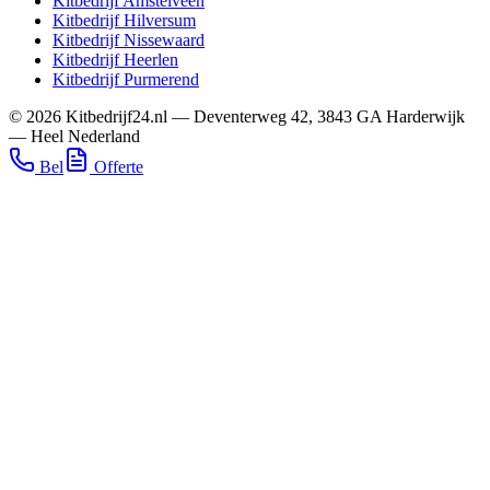
Kitbedrijf
Amstelveen
Kitbedrijf
Hilversum
Kitbedrijf
Nissewaard
Kitbedrijf
Heerlen
Kitbedrijf
Purmerend
©
2026
Kitbedrijf24.nl
—
Deventerweg 42
,
3843 GA
Harderwijk
—
Heel Nederland
Bel
Offerte