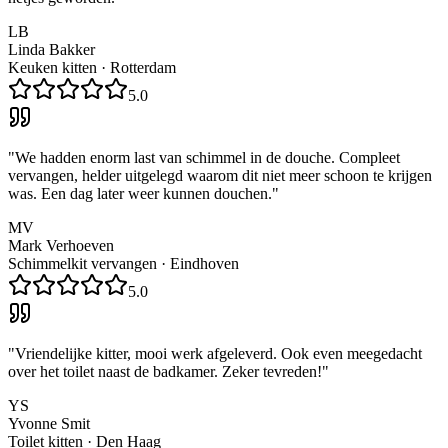
LB
Linda Bakker
Keuken kitten
·
Rotterdam
5.0
"
We hadden enorm last van schimmel in de douche. Compleet
vervangen, helder uitgelegd waarom dit niet meer schoon te krijgen
was. Een dag later weer kunnen douchen.
"
MV
Mark Verhoeven
Schimmelkit vervangen
·
Eindhoven
5.0
"
Vriendelijke kitter, mooi werk afgeleverd. Ook even meegedacht
over het toilet naast de badkamer. Zeker tevreden!
"
YS
Yvonne Smit
Toilet kitten
·
Den Haag