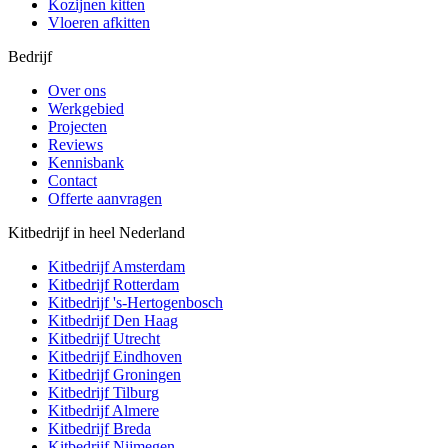
Kozijnen kitten
Vloeren afkitten
Bedrijf
Over ons
Werkgebied
Projecten
Reviews
Kennisbank
Contact
Offerte aanvragen
Kitbedrijf in heel Nederland
Kitbedrijf
Amsterdam
Kitbedrijf
Rotterdam
Kitbedrijf
's-Hertogenbosch
Kitbedrijf
Den Haag
Kitbedrijf
Utrecht
Kitbedrijf
Eindhoven
Kitbedrijf
Groningen
Kitbedrijf
Tilburg
Kitbedrijf
Almere
Kitbedrijf
Breda
Kitbedrijf
Nijmegen