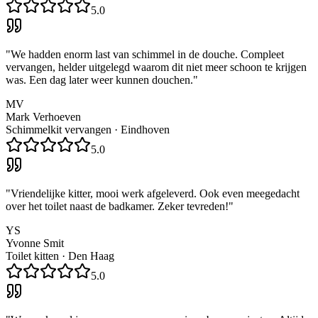
5.0
"
We hadden enorm last van schimmel in de douche. Compleet
vervangen, helder uitgelegd waarom dit niet meer schoon te krijgen
was. Een dag later weer kunnen douchen.
"
MV
Mark Verhoeven
Schimmelkit vervangen
·
Eindhoven
5.0
"
Vriendelijke kitter, mooi werk afgeleverd. Ook even meegedacht
over het toilet naast de badkamer. Zeker tevreden!
"
YS
Yvonne Smit
Toilet kitten
·
Den Haag
5.0