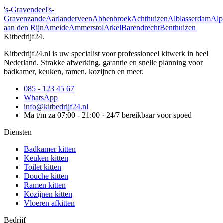
's-Gravendeel
's-
Gravenzande
Aarlanderveen
Abbenbroek
Achthuizen
Alblasserdam
Alp
aan den Rijn
Ameide
Ammerstol
Arkel
Barendrecht
Benthuizen
Kitbedrijf24
.
Kitbedrijf24.nl is uw specialist voor professioneel kitwerk in heel
Nederland. Strakke afwerking, garantie en snelle planning voor
badkamer, keuken, ramen, kozijnen en meer.
085 - 123 45 67
WhatsApp
info@kitbedrijf24.nl
Ma t/m za 07:00 - 21:00 · 24/7 bereikbaar voor spoed
Diensten
Badkamer kitten
Keuken kitten
Toilet kitten
Douche kitten
Ramen kitten
Kozijnen kitten
Vloeren afkitten
Bedrijf