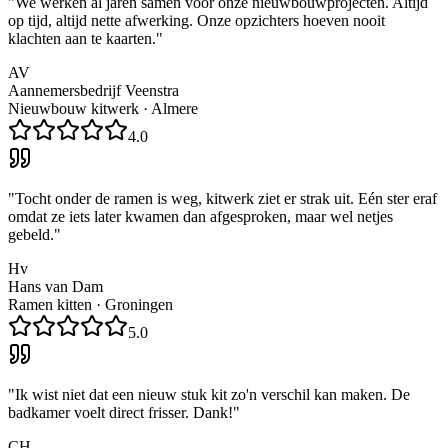
"
We werken al jaren samen voor onze nieuwbouwprojecten. Altijd
op tijd, altijd nette afwerking. Onze opzichters hoeven nooit
klachten aan te kaarten.
"
AV
Aannemersbedrijf Veenstra
Nieuwbouw kitwerk
·
Almere
4.0
"
Tocht onder de ramen is weg, kitwerk ziet er strak uit. Eén ster eraf
omdat ze iets later kwamen dan afgesproken, maar wel netjes
gebeld.
"
Hv
Hans van Dam
Ramen kitten
·
Groningen
5.0
"
Ik wist niet dat een nieuw stuk kit zo'n verschil kan maken. De
badkamer voelt direct frisser. Dank!
"
CH