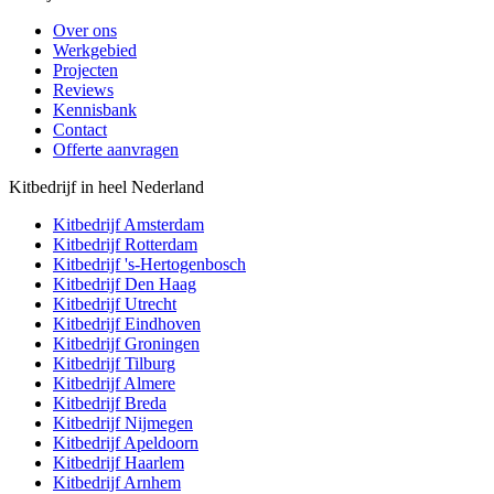
Over ons
Werkgebied
Projecten
Reviews
Kennisbank
Contact
Offerte aanvragen
Kitbedrijf in heel Nederland
Kitbedrijf
Amsterdam
Kitbedrijf
Rotterdam
Kitbedrijf
's-Hertogenbosch
Kitbedrijf
Den Haag
Kitbedrijf
Utrecht
Kitbedrijf
Eindhoven
Kitbedrijf
Groningen
Kitbedrijf
Tilburg
Kitbedrijf
Almere
Kitbedrijf
Breda
Kitbedrijf
Nijmegen
Kitbedrijf
Apeldoorn
Kitbedrijf
Haarlem
Kitbedrijf
Arnhem