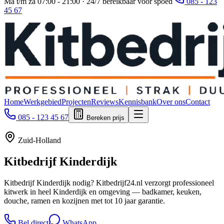
Ma t/m za 07:00 - 21:00 · 24/7 bereikbaar voor spoed
085 - 123
45 67
Home
Werkgebied
Projecten
Reviews
Kennisbank
Over ons
Contact
085 - 123 45 67
Bereken prijs
Zuid-Holland
Kitbedrijf
Kinderdijk
Kitbedrijf Kinderdijk nodig? Kitbedrijf24.nl verzorgt professioneel
kitwerk in heel Kinderdijk en omgeving — badkamer, keuken,
douche, ramen en kozijnen met tot 10 jaar garantie.
Bel direct
WhatsApp