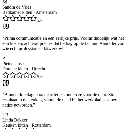
Sd
Sandra de Vries
Badkamer kitten
·
Amsterdam
5.0
"
Prima communicatie en een eerlijke prijs. Vooraf duidelijk wat het
zou kosten, achteraf precies dat bedrag op de factuur. Aanrader voor
wie écht professioneel kitwerk wil.
"
PJ
Pieter Janssen
Douche kitten
·
Utrecht
5.0
"
Binnen drie dagen na de offerte stonden ze voor de deur. Strak
resultaat in de keuken, vooral de naad bij het werkblad is super
netjes geworden.
"
LB
Linda Bakker
Keuken kitten
·
Rotterdam