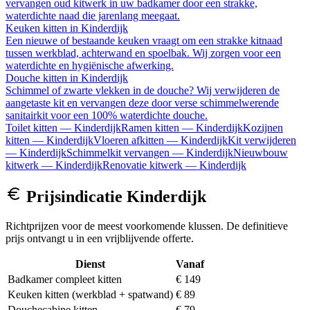
vervangen oud kitwerk in uw badkamer door een strakke,
waterdichte naad die jarenlang meegaat.
Keuken kitten
in
Kinderdijk
Een nieuwe of bestaande keuken vraagt om een strakke kitnaad
tussen werkblad, achterwand en spoelbak. Wij zorgen voor een
waterdichte en hygiënische afwerking.
Douche kitten
in
Kinderdijk
Schimmel of zwarte vlekken in de douche? Wij verwijderen de
aangetaste kit en vervangen deze door verse schimmelwerende
sanitairkit voor een 100% waterdichte douche.
Toilet kitten
—
Kinderdijk
Ramen kitten
—
Kinderdijk
Kozijnen
kitten
—
Kinderdijk
Vloeren afkitten
—
Kinderdijk
Kit verwijderen
—
Kinderdijk
Schimmelkit vervangen
—
Kinderdijk
Nieuwbouw
kitwerk
—
Kinderdijk
Renovatie kitwerk
—
Kinderdijk
Prijsindicatie
Kinderdijk
Richtprijzen voor de meest voorkomende klussen. De definitieve
prijs ontvangt u in een vrijblijvende offerte.
Dienst
Vanaf
Badkamer compleet kitten
€ 149
Keuken kitten (werkblad + spatwand)
€ 89
Douchecabine kitten
€ 79