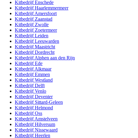
Kitbedrijf
Enschede
Kitbedrijf
Haarlemmermeer
Kitbedrijf
Amersfoort
Kitbedrijf
Zaanstad
Kitbedrijf
Zwolle
Kitbedrijf
Zoetermeer
Kitbedrijf
Leiden
Kitbedrijf
Leeuwarden
Kitbedrijf
Maastricht
Kitbedrijf
Dordrecht
Kitbedrijf
Alphen aan den Rijn
Kitbedrijf
Ede
Kitbedrijf
Alkmaar
Kitbedrijf
Emmen
Kitbedrijf
Westland
Kitbedrijf
Delft
Kitbedrijf
Venlo
Kitbedrijf
Deventer
Kitbedrijf
Sittard-Geleen
Kitbedrijf
Helmond
Kitbedrijf
Oss
Kitbedrijf
Amstelveen
Kitbedrijf
Hilversum
Kitbedrijf
Nissewaard
Kitbedrijf
Heerlen