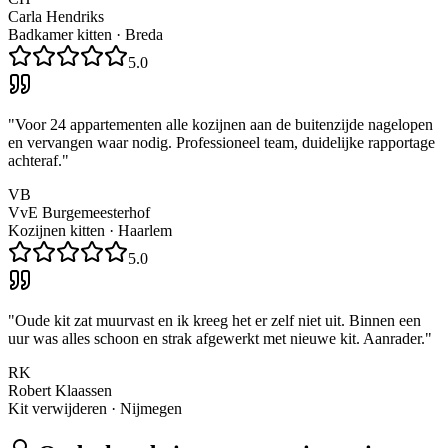
Carla Hendriks
Badkamer kitten
·
Breda
5.0
"
Voor 24 appartementen alle kozijnen aan de buitenzijde nagelopen
en vervangen waar nodig. Professioneel team, duidelijke rapportage
achteraf.
"
VB
VvE Burgemeesterhof
Kozijnen kitten
·
Haarlem
5.0
"
Oude kit zat muurvast en ik kreeg het er zelf niet uit. Binnen een
uur was alles schoon en strak afgewerkt met nieuwe kit. Aanrader.
"
RK
Robert Klaassen
Kit verwijderen
·
Nijmegen