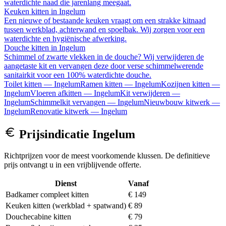
waterdichte naad die jarenlang meegaat.
Keuken kitten
in
Ingelum
Een nieuwe of bestaande keuken vraagt om een strakke kitnaad
tussen werkblad, achterwand en spoelbak. Wij zorgen voor een
waterdichte en hygiënische afwerking.
Douche kitten
in
Ingelum
Schimmel of zwarte vlekken in de douche? Wij verwijderen de
aangetaste kit en vervangen deze door verse schimmelwerende
sanitairkit voor een 100% waterdichte douche.
Toilet kitten
—
Ingelum
Ramen kitten
—
Ingelum
Kozijnen kitten
—
Ingelum
Vloeren afkitten
—
Ingelum
Kit verwijderen
—
Ingelum
Schimmelkit vervangen
—
Ingelum
Nieuwbouw kitwerk
—
Ingelum
Renovatie kitwerk
—
Ingelum
Prijsindicatie
Ingelum
Richtprijzen voor de meest voorkomende klussen. De definitieve
prijs ontvangt u in een vrijblijvende offerte.
Dienst
Vanaf
Badkamer compleet kitten
€ 149
Keuken kitten (werkblad + spatwand)
€ 89
Douchecabine kitten
€ 79