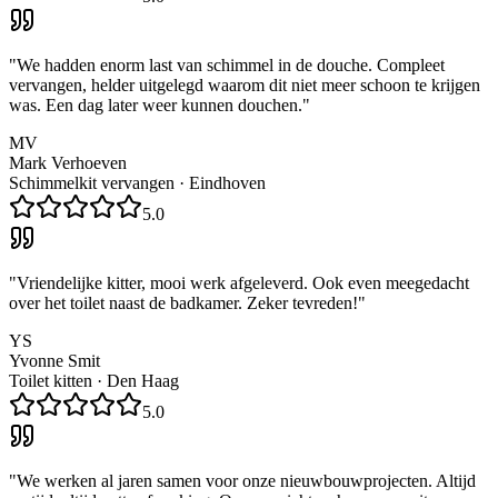
"
We hadden enorm last van schimmel in de douche. Compleet
vervangen, helder uitgelegd waarom dit niet meer schoon te krijgen
was. Een dag later weer kunnen douchen.
"
MV
Mark Verhoeven
Schimmelkit vervangen
·
Eindhoven
5.0
"
Vriendelijke kitter, mooi werk afgeleverd. Ook even meegedacht
over het toilet naast de badkamer. Zeker tevreden!
"
YS
Yvonne Smit
Toilet kitten
·
Den Haag
5.0
"
We werken al jaren samen voor onze nieuwbouwprojecten. Altijd