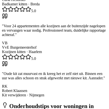
Badkamer kitten
·
Breda
5.0
"
Voor 24 appartementen alle kozijnen aan de buitenzijde nagelopen
en vervangen waar nodig. Professioneel team, duidelijke rapportage
achteraf.
"
VB
VvE Burgemeesterhof
Kozijnen kitten
·
Haarlem
5.0
"
Oude kit zat muurvast en ik kreeg het er zelf niet uit. Binnen een
uur was alles schoon en strak afgewerkt met nieuwe kit. Aanrader.
"
RK
Robert Klaassen
Kit verwijderen
·
Nijmegen
Onderhoudstips voor woningen in