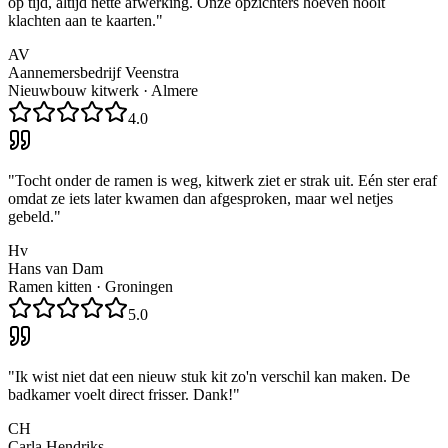
op tijd, altijd nette afwerking. Onze opzichters hoeven nooit
klachten aan te kaarten.
"
AV
Aannemersbedrijf Veenstra
Nieuwbouw kitwerk
·
Almere
4.0
"
Tocht onder de ramen is weg, kitwerk ziet er strak uit. Eén ster eraf
omdat ze iets later kwamen dan afgesproken, maar wel netjes
gebeld.
"
Hv
Hans van Dam
Ramen kitten
·
Groningen
5.0
"
Ik wist niet dat een nieuw stuk kit zo'n verschil kan maken. De
badkamer voelt direct frisser. Dank!
"
CH
Carla Hendriks