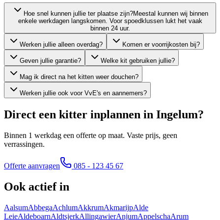
Hoe snel kunnen jullie ter plaatse zijn?
Meestal kunnen wij binnen
enkele werkdagen langskomen. Voor spoedklussen lukt het vaak
binnen 24 uur.
Werken jullie alleen overdag?
Komen er voorrijkosten bij?
Geven jullie garantie?
Welke kit gebruiken jullie?
Mag ik direct na het kitten weer douchen?
Werken jullie ook voor VvE's en aannemers?
Direct een kitter inplannen in
Ingelum
?
Binnen 1 werkdag een offerte op maat. Vaste prijs, geen
verrassingen.
Offerte aanvragen
085 - 123 45 67
Ook actief in
Aalsum
Abbega
Achlum
Akkrum
Akmarijp
Alde
Leie
Aldeboarn
Aldtsjerk
Allingawier
Anjum
Appelscha
Arum