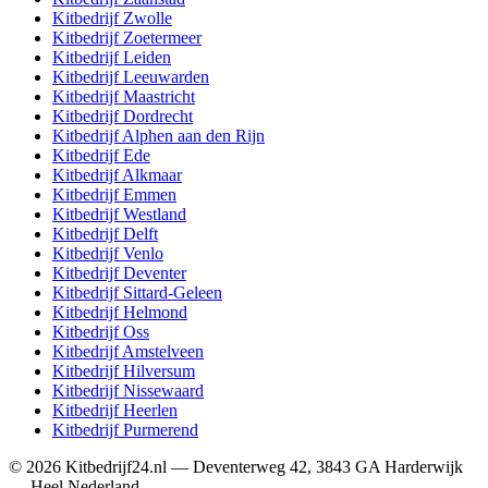
Kitbedrijf
Zwolle
Kitbedrijf
Zoetermeer
Kitbedrijf
Leiden
Kitbedrijf
Leeuwarden
Kitbedrijf
Maastricht
Kitbedrijf
Dordrecht
Kitbedrijf
Alphen aan den Rijn
Kitbedrijf
Ede
Kitbedrijf
Alkmaar
Kitbedrijf
Emmen
Kitbedrijf
Westland
Kitbedrijf
Delft
Kitbedrijf
Venlo
Kitbedrijf
Deventer
Kitbedrijf
Sittard-Geleen
Kitbedrijf
Helmond
Kitbedrijf
Oss
Kitbedrijf
Amstelveen
Kitbedrijf
Hilversum
Kitbedrijf
Nissewaard
Kitbedrijf
Heerlen
Kitbedrijf
Purmerend
©
2026
Kitbedrijf24.nl
—
Deventerweg 42
,
3843 GA
Harderwijk
—
Heel Nederland