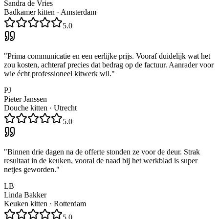
Sandra de Vries
Badkamer kitten
·
Amsterdam
5.0
"
Prima communicatie en een eerlijke prijs. Vooraf duidelijk wat het
zou kosten, achteraf precies dat bedrag op de factuur. Aanrader voor
wie écht professioneel kitwerk wil.
"
PJ
Pieter Janssen
Douche kitten
·
Utrecht
5.0
"
Binnen drie dagen na de offerte stonden ze voor de deur. Strak
resultaat in de keuken, vooral de naad bij het werkblad is super
netjes geworden.
"
LB
Linda Bakker
Keuken kitten
·
Rotterdam
5.0