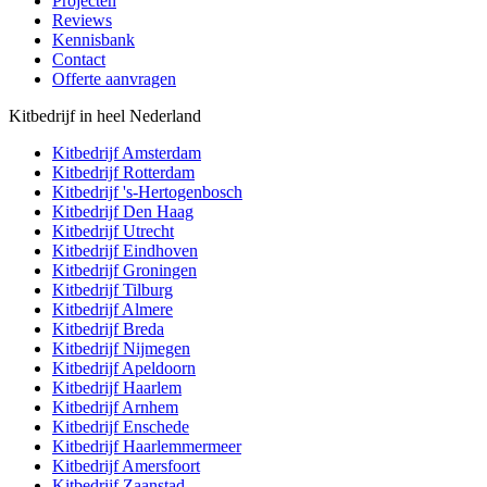
Projecten
Reviews
Kennisbank
Contact
Offerte aanvragen
Kitbedrijf in heel Nederland
Kitbedrijf
Amsterdam
Kitbedrijf
Rotterdam
Kitbedrijf
's-Hertogenbosch
Kitbedrijf
Den Haag
Kitbedrijf
Utrecht
Kitbedrijf
Eindhoven
Kitbedrijf
Groningen
Kitbedrijf
Tilburg
Kitbedrijf
Almere
Kitbedrijf
Breda
Kitbedrijf
Nijmegen
Kitbedrijf
Apeldoorn
Kitbedrijf
Haarlem
Kitbedrijf
Arnhem
Kitbedrijf
Enschede
Kitbedrijf
Haarlemmermeer
Kitbedrijf
Amersfoort
Kitbedrijf
Zaanstad