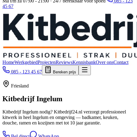
Ma t/m za 07:00 - 21:00 · 24/7 bereikbaar voor spoed
085 - 123
45 67
Home
Werkgebied
Projecten
Reviews
Kennisbank
Over ons
Contact
085 - 123 45 67
Bereken prijs
Friesland
Kitbedrijf
Ingelum
Kitbedrijf Ingelum nodig? Kitbedrijf24.nl verzorgt professioneel
kitwerk in heel Ingelum en omgeving — badkamer, keuken,
douche, ramen en kozijnen met tot 10 jaar garantie.
Bel direct
WhatsApp