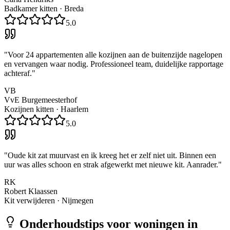
Badkamer kitten
·
Breda
5.0
"
Voor 24 appartementen alle kozijnen aan de buitenzijde nagelopen
en vervangen waar nodig. Professioneel team, duidelijke rapportage
achteraf.
"
VB
VvE Burgemeesterhof
Kozijnen kitten
·
Haarlem
5.0
"
Oude kit zat muurvast en ik kreeg het er zelf niet uit. Binnen een
uur was alles schoon en strak afgewerkt met nieuwe kit. Aanrader.
"
RK
Robert Klaassen
Kit verwijderen
·
Nijmegen
Onderhoudstips voor woningen in