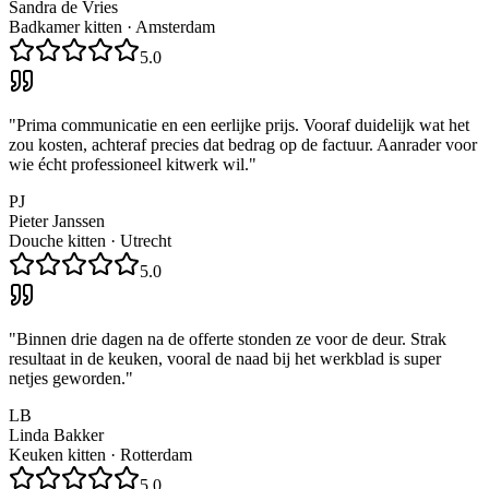
Sandra de Vries
Badkamer kitten
·
Amsterdam
5.0
"
Prima communicatie en een eerlijke prijs. Vooraf duidelijk wat het
zou kosten, achteraf precies dat bedrag op de factuur. Aanrader voor
wie écht professioneel kitwerk wil.
"
PJ
Pieter Janssen
Douche kitten
·
Utrecht
5.0
"
Binnen drie dagen na de offerte stonden ze voor de deur. Strak
resultaat in de keuken, vooral de naad bij het werkblad is super
netjes geworden.
"
LB
Linda Bakker
Keuken kitten
·
Rotterdam
5.0