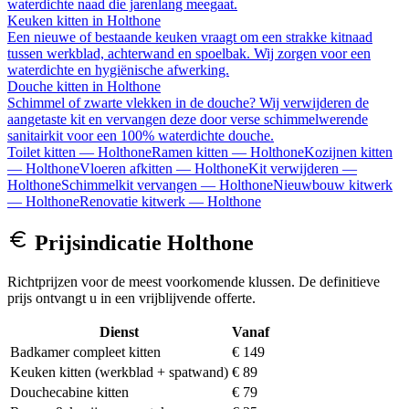
waterdichte naad die jarenlang meegaat.
Keuken kitten
in
Holthone
Een nieuwe of bestaande keuken vraagt om een strakke kitnaad
tussen werkblad, achterwand en spoelbak. Wij zorgen voor een
waterdichte en hygiënische afwerking.
Douche kitten
in
Holthone
Schimmel of zwarte vlekken in de douche? Wij verwijderen de
aangetaste kit en vervangen deze door verse schimmelwerende
sanitairkit voor een 100% waterdichte douche.
Toilet kitten
—
Holthone
Ramen kitten
—
Holthone
Kozijnen kitten
—
Holthone
Vloeren afkitten
—
Holthone
Kit verwijderen
—
Holthone
Schimmelkit vervangen
—
Holthone
Nieuwbouw kitwerk
—
Holthone
Renovatie kitwerk
—
Holthone
Prijsindicatie
Holthone
Richtprijzen voor de meest voorkomende klussen. De definitieve
prijs ontvangt u in een vrijblijvende offerte.
Dienst
Vanaf
Badkamer compleet kitten
€ 149
Keuken kitten (werkblad + spatwand)
€ 89
Douchecabine kitten
€ 79