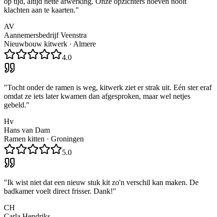
op tijd, altijd nette afwerking. Onze opzichters hoeven nooit
klachten aan te kaarten.
"
AV
Aannemersbedrijf Veenstra
Nieuwbouw kitwerk
·
Almere
4.0
"
Tocht onder de ramen is weg, kitwerk ziet er strak uit. Eén ster eraf
omdat ze iets later kwamen dan afgesproken, maar wel netjes
gebeld.
"
Hv
Hans van Dam
Ramen kitten
·
Groningen
5.0
"
Ik wist niet dat een nieuw stuk kit zo'n verschil kan maken. De
badkamer voelt direct frisser. Dank!
"
CH
Carla Hendriks