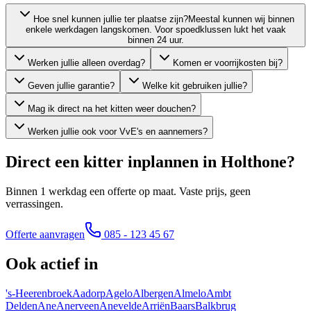
Hoe snel kunnen jullie ter plaatse zijn?
Meestal kunnen wij binnen
enkele werkdagen langskomen. Voor spoedklussen lukt het vaak
binnen 24 uur.
Werken jullie alleen overdag?
Komen er voorrijkosten bij?
Geven jullie garantie?
Welke kit gebruiken jullie?
Mag ik direct na het kitten weer douchen?
Werken jullie ook voor VvE's en aannemers?
Direct een kitter inplannen in
Holthone
?
Binnen 1 werkdag een offerte op maat. Vaste prijs, geen
verrassingen.
Offerte aanvragen
085 - 123 45 67
Ook actief in
's-Heerenbroek
Aadorp
Agelo
Albergen
Almelo
Ambt
Delden
Ane
Anerveen
Anevelde
Arriën
Baars
Balkbrug