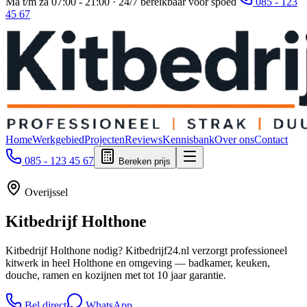
Ma t/m za 07:00 - 21:00 · 24/7 bereikbaar voor spoed
085 - 123
45 67
Home
Werkgebied
Projecten
Reviews
Kennisbank
Over ons
Contact
085 - 123 45 67
Bereken prijs
Overijssel
Kitbedrijf
Holthone
Kitbedrijf Holthone nodig? Kitbedrijf24.nl verzorgt professioneel
kitwerk in heel Holthone en omgeving — badkamer, keuken,
douche, ramen en kozijnen met tot 10 jaar garantie.
Bel direct
WhatsApp