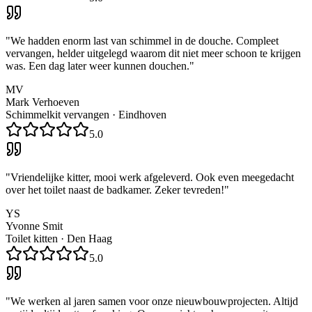
"
We hadden enorm last van schimmel in de douche. Compleet
vervangen, helder uitgelegd waarom dit niet meer schoon te krijgen
was. Een dag later weer kunnen douchen.
"
MV
Mark Verhoeven
Schimmelkit vervangen
·
Eindhoven
5.0
"
Vriendelijke kitter, mooi werk afgeleverd. Ook even meegedacht
over het toilet naast de badkamer. Zeker tevreden!
"
YS
Yvonne Smit
Toilet kitten
·
Den Haag
5.0
"
We werken al jaren samen voor onze nieuwbouwprojecten. Altijd