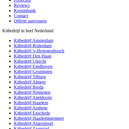
Projecten
Reviews
Kennisbank
Contact
Offerte aanvragen
Kitbedrijf in heel Nederland
Kitbedrijf
Amsterdam
Kitbedrijf
Rotterdam
Kitbedrijf
's-Hertogenbosch
Kitbedrijf
Den Haag
Kitbedrijf
Utrecht
Kitbedrijf
Eindhoven
Kitbedrijf
Groningen
Kitbedrijf
Tilburg
Kitbedrijf
Almere
Kitbedrijf
Breda
Kitbedrijf
Nijmegen
Kitbedrijf
Apeldoorn
Kitbedrijf
Haarlem
Kitbedrijf
Arnhem
Kitbedrijf
Enschede
Kitbedrijf
Haarlemmermeer
Kitbedrijf
Amersfoort
Kitbedrijf
Zaanstad