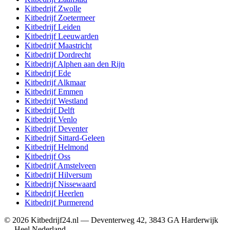
Kitbedrijf
Zwolle
Kitbedrijf
Zoetermeer
Kitbedrijf
Leiden
Kitbedrijf
Leeuwarden
Kitbedrijf
Maastricht
Kitbedrijf
Dordrecht
Kitbedrijf
Alphen aan den Rijn
Kitbedrijf
Ede
Kitbedrijf
Alkmaar
Kitbedrijf
Emmen
Kitbedrijf
Westland
Kitbedrijf
Delft
Kitbedrijf
Venlo
Kitbedrijf
Deventer
Kitbedrijf
Sittard-Geleen
Kitbedrijf
Helmond
Kitbedrijf
Oss
Kitbedrijf
Amstelveen
Kitbedrijf
Hilversum
Kitbedrijf
Nissewaard
Kitbedrijf
Heerlen
Kitbedrijf
Purmerend
©
2026
Kitbedrijf24.nl
—
Deventerweg 42
,
3843 GA
Harderwijk
—
Heel Nederland