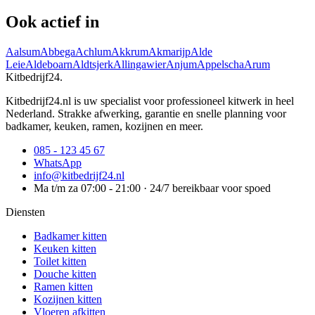
Ook actief in
Aalsum
Abbega
Achlum
Akkrum
Akmarijp
Alde
Leie
Aldeboarn
Aldtsjerk
Allingawier
Anjum
Appelscha
Arum
Kitbedrijf24
.
Kitbedrijf24.nl is uw specialist voor professioneel kitwerk in heel
Nederland. Strakke afwerking, garantie en snelle planning voor
badkamer, keuken, ramen, kozijnen en meer.
085 - 123 45 67
WhatsApp
info@kitbedrijf24.nl
Ma t/m za 07:00 - 21:00 · 24/7 bereikbaar voor spoed
Diensten
Badkamer kitten
Keuken kitten
Toilet kitten
Douche kitten
Ramen kitten
Kozijnen kitten
Vloeren afkitten