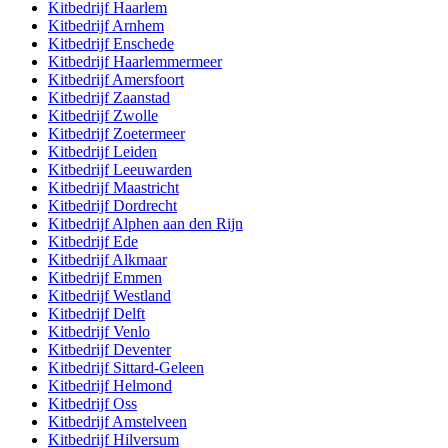
Kitbedrijf
Haarlem
Kitbedrijf
Arnhem
Kitbedrijf
Enschede
Kitbedrijf
Haarlemmermeer
Kitbedrijf
Amersfoort
Kitbedrijf
Zaanstad
Kitbedrijf
Zwolle
Kitbedrijf
Zoetermeer
Kitbedrijf
Leiden
Kitbedrijf
Leeuwarden
Kitbedrijf
Maastricht
Kitbedrijf
Dordrecht
Kitbedrijf
Alphen aan den Rijn
Kitbedrijf
Ede
Kitbedrijf
Alkmaar
Kitbedrijf
Emmen
Kitbedrijf
Westland
Kitbedrijf
Delft
Kitbedrijf
Venlo
Kitbedrijf
Deventer
Kitbedrijf
Sittard-Geleen
Kitbedrijf
Helmond
Kitbedrijf
Oss
Kitbedrijf
Amstelveen
Kitbedrijf
Hilversum