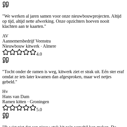
"
We werken al jaren samen voor onze nieuwbouwprojecten. Altijd
op tijd, altijd nette afwerking. Onze opzichters hoeven nooit
klachten aan te kaarten.
"
AV
Aannemersbedrijf Veenstra
Nieuwbouw kitwerk
·
Almere
4.0
"
Tocht onder de ramen is weg, kitwerk ziet er strak uit. Eén ster eraf
omdat ze iets later kwamen dan afgesproken, maar wel netjes
gebeld.
"
Hv
Hans van Dam
Ramen kitten
·
Groningen
5.0