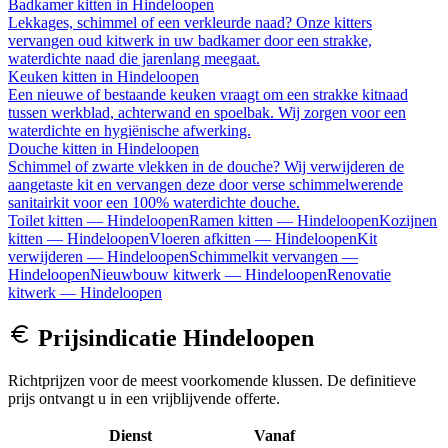
Badkamer kitten
in
Hindeloopen
Lekkages, schimmel of een verkleurde naad? Onze kitters
vervangen oud kitwerk in uw badkamer door een strakke,
waterdichte naad die jarenlang meegaat.
Keuken kitten
in
Hindeloopen
Een nieuwe of bestaande keuken vraagt om een strakke kitnaad
tussen werkblad, achterwand en spoelbak. Wij zorgen voor een
waterdichte en hygiënische afwerking.
Douche kitten
in
Hindeloopen
Schimmel of zwarte vlekken in de douche? Wij verwijderen de
aangetaste kit en vervangen deze door verse schimmelwerende
sanitairkit voor een 100% waterdichte douche.
Toilet kitten
—
Hindeloopen
Ramen kitten
—
Hindeloopen
Kozijnen
kitten
—
Hindeloopen
Vloeren afkitten
—
Hindeloopen
Kit
verwijderen
—
Hindeloopen
Schimmelkit vervangen
—
Hindeloopen
Nieuwbouw kitwerk
—
Hindeloopen
Renovatie
kitwerk
—
Hindeloopen
Prijsindicatie
Hindeloopen
Richtprijzen voor de meest voorkomende klussen. De definitieve
prijs ontvangt u in een vrijblijvende offerte.
Dienst
Vanaf