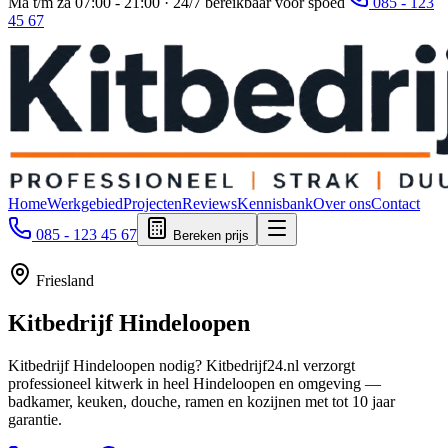
Ma t/m za 07:00 - 21:00 · 24/7 bereikbaar voor spoed
085 - 123
45 67
Home
Werkgebied
Projecten
Reviews
Kennisbank
Over ons
Contact
085 - 123 45 67
Bereken prijs
Friesland
Kitbedrijf
Hindeloopen
Kitbedrijf Hindeloopen nodig? Kitbedrijf24.nl verzorgt
professioneel kitwerk in heel Hindeloopen en omgeving —
badkamer, keuken, douche, ramen en kozijnen met tot 10 jaar
garantie.