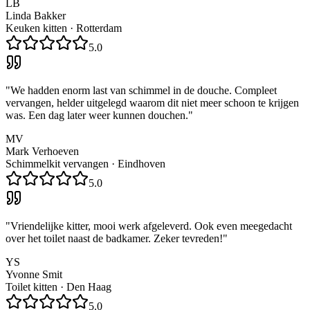
LB
Linda Bakker
Keuken kitten
·
Rotterdam
5.0
"
We hadden enorm last van schimmel in de douche. Compleet
vervangen, helder uitgelegd waarom dit niet meer schoon te krijgen
was. Een dag later weer kunnen douchen.
"
MV
Mark Verhoeven
Schimmelkit vervangen
·
Eindhoven
5.0
"
Vriendelijke kitter, mooi werk afgeleverd. Ook even meegedacht
over het toilet naast de badkamer. Zeker tevreden!
"
YS
Yvonne Smit
Toilet kitten
·
Den Haag
5.0