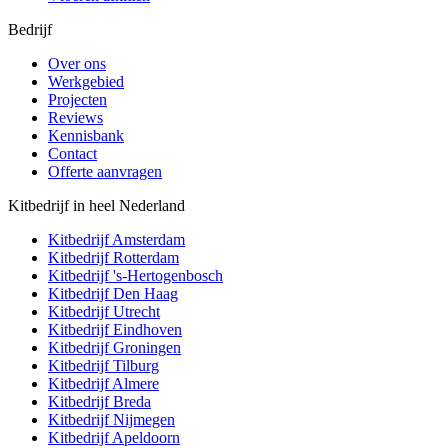
Bedrijf
Over ons
Werkgebied
Projecten
Reviews
Kennisbank
Contact
Offerte aanvragen
Kitbedrijf in heel Nederland
Kitbedrijf
Amsterdam
Kitbedrijf
Rotterdam
Kitbedrijf
's-Hertogenbosch
Kitbedrijf
Den Haag
Kitbedrijf
Utrecht
Kitbedrijf
Eindhoven
Kitbedrijf
Groningen
Kitbedrijf
Tilburg
Kitbedrijf
Almere
Kitbedrijf
Breda
Kitbedrijf
Nijmegen
Kitbedrijf
Apeldoorn