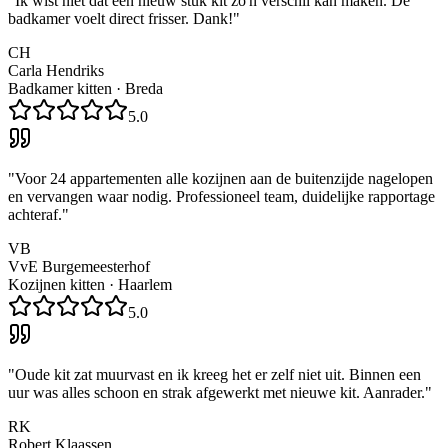
"
Ik wist niet dat een nieuw stuk kit zo'n verschil kan maken. De
badkamer voelt direct frisser. Dank!
"
CH
Carla Hendriks
Badkamer kitten
·
Breda
5.0
"
Voor 24 appartementen alle kozijnen aan de buitenzijde nagelopen
en vervangen waar nodig. Professioneel team, duidelijke rapportage
achteraf.
"
VB
VvE Burgemeesterhof
Kozijnen kitten
·
Haarlem
5.0
"
Oude kit zat muurvast en ik kreeg het er zelf niet uit. Binnen een
uur was alles schoon en strak afgewerkt met nieuwe kit. Aanrader.
"
RK
Robert Klaassen