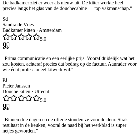
De badkamer ziet er weer als nieuw uit. De kitter werkte heel
precies langs het glas van de douchecabine — top vakmanschap.
"
Sd
Sandra de Vries
Badkamer kitten
·
Amsterdam
5.0
"
Prima communicatie en een eerlijke prijs. Vooraf duidelijk wat het
zou kosten, achteraf precies dat bedrag op de factuur. Aanrader voor
wie écht professioneel kitwerk wil.
"
PJ
Pieter Janssen
Douche kitten
·
Utrecht
5.0
"
Binnen drie dagen na de offerte stonden ze voor de deur. Strak
resultaat in de keuken, vooral de naad bij het werkblad is super
netjes geworden.
"